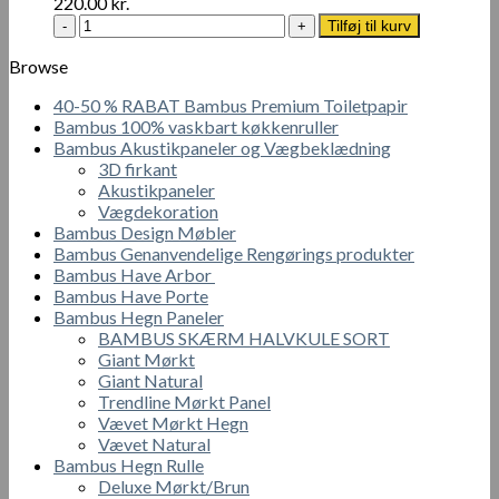
220.00
kr.
Sealer
Bamboo
Tilføj til kurv
1L
Booster
antal
Oil
Browse
1L
40-50 % RABAT Bambus Premium Toiletpapir
antal
Bambus 100% vaskbart køkkenruller
Bambus Akustikpaneler og Vægbeklædning
3D firkant
Akustikpaneler
Vægdekoration
Bambus Design Møbler
Bambus Genanvendelige Rengørings produkter
Bambus Have Arbor
Bambus Have Porte
Bambus Hegn Paneler
BAMBUS SKÆRM HALVKULE SORT
Giant Mørkt
Giant Natural
Trendline Mørkt Panel
Vævet Mørkt Hegn
Vævet Natural
Bambus Hegn Rulle
Deluxe Mørkt/Brun