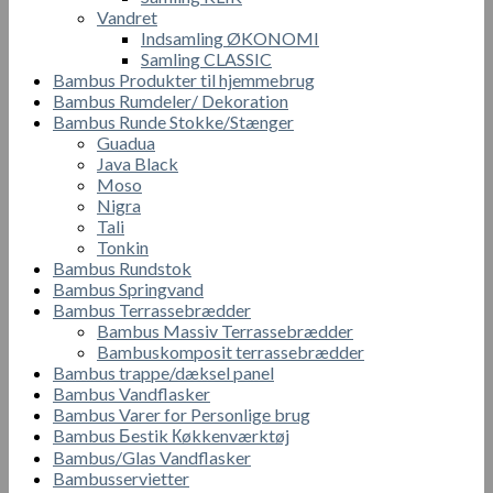
Vandret
Indsamling ØKONOMI
Samling CLASSIC
Bambus Produkter til hjemmebrug
Bambus Rumdeler/ Dekoration
Bambus Runde Stokke/Stænger
Guadua
Java Black
Moso
Nigra
Tali
Tonkin
Bambus Rundstok
Bambus Springvand
Bambus Terrassebrædder
Bambus Massiv Terrassebrædder
Bambuskomposit terrassebrædder
Bambus trappe/dæksel panel
Bambus Vandflasker
Bambus Varer for Personlige brug
Bambus Бestik Кøkkenværktøj
Bambus/Glas Vandflasker
Bambusservietter