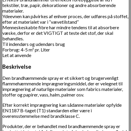
tekstiler, træ, papir, dekorationer og andre absorberende
materialer.
Ydeevnen kan påvirkes af enhver proces, der udføres på stoffet,
efter at materialet var i “vævetilstand”
Menneskeskabte fibre har mindre tendens til at absorbere
væske, derfor er det VIGTIGT at teste det stof, der skal
behandles.
Til indendørs og udendørs brug
Forbrug: 4-5 m² pr. Liter
Let at anvende
Beskrivelse
Den brandhæmmende spray er et sikkert og brugervenligt
flammehæmmende imprægneringsmiddel, der er velegnet til
imprægnering af naturlige materialer som fabrics materialer,
stoffer og papirer, vass, halm, palmer osv.
Efter korrekt imprægnering kan sådanne materialer opfylde
EN1187 B-taget (T1) standarden eller være i
overensstemmelse med brandklasse C.
Produkter, der er behandlet med brandhæmmende spray er