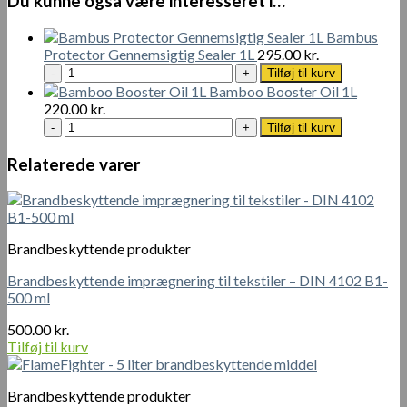
Du kunne også være interesseret i…
Bambus
Protector Gennemsigtig Sealer 1L
295.00
kr.
Bambus
Tilføj til kurv
Protector
Bamboo Booster Oil 1L
Gennemsigtig
220.00
kr.
Sealer
Bamboo
Tilføj til kurv
1L
Booster
antal
Oil
Relaterede varer
1L
antal
Brandbeskyttende produkter
Brandbeskyttende imprægnering til tekstiler – DIN 4102 B1-
500 ml
500.00
kr.
Tilføj til kurv
Brandbeskyttende produkter