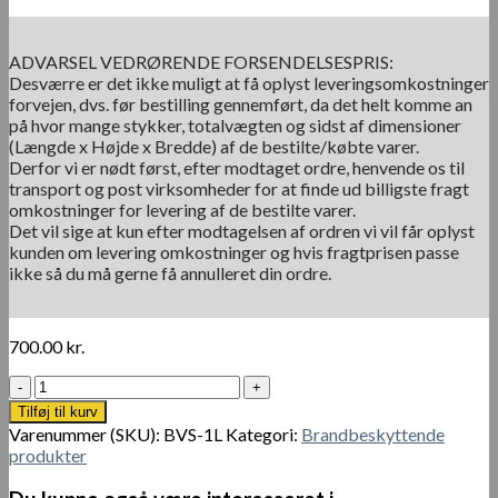
ADVARSEL VEDRØRENDE FORSENDELSESPRIS:
Desværre er det ikke muligt at få oplyst leveringsomkostninger
forvejen, dvs. før bestilling gennemført, da det helt komme an
på hvor mange stykker, totalvægten og sidst af dimensioner
(Længde x Højde x Bredde) af de bestilte/købte varer.
Derfor vi er nødt først, efter modtaget ordre, henvende os til
transport og post virksomheder for at finde ud billigste fragt
omkostninger for levering af de bestilte varer.
Det vil sige at kun efter modtagelsen af ordren vi vil får oplyst
kunden om levering omkostninger og hvis fragtprisen passe
ikke så du må gerne få annulleret din ordre.
700.00
kr.
Brandhæmmende
Spray
Tilføj til kurv
1L
Varenummer (SKU):
BVS-1L
Kategori:
Brandbeskyttende
antal
produkter