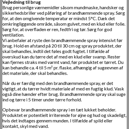
Vejledning til brug
Brug personlige værnemidler såsom mundmaske, handsker og
sikkerhedsbriller ved påføring af brandhæmmende spray. Sørg
for, at den omgivende temperatur er mindst 5°C. Dæk det
omkringliggende område, såsom gulvet, med en klud eller folie.
Sørg for, at overfladen er ren, fedtfri og tør. Sørg for god
ventilation.
Vi anbefaler at ryste den brandhæmmende spray intensivt før
brug. Hold en afstand på 20 til 30 cm og spray produktet, der
skal behandles, indtil det føles godt fugtet. I tilfælde af
overskud kan du tørre det af med en klud eller svamp. Rester
kan fjernes straks med varmt vand, før produktet er tørret. Du
kan behandle ca. 4 til 5 m² pr. flaske, afhængig af sugeevnen af
det materiale, der skal behandles.
Når du er færdig med den brandhæmmende spray, er det
vigtigt, at du tørrer hvidt materiale af med en fugtig klud. Vask
også dine hænder efter brug. Brandhæmmende spray skal suge
ind og tørre i 5 timer under tørre forhold.
Opbevar brandhæmmende spray i en tæt lukket beholder.
Produktet er potentielt irriterende for øjne og hud og skadeligt,
hvis det indtages gennem munden. I tilfælde af spild eller
kontakt, skyl med vand.