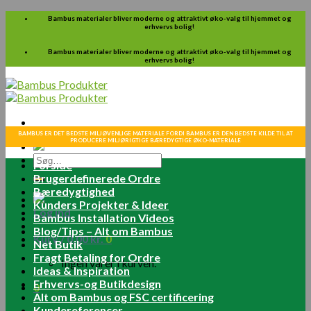
Skip
Bambus materialer bliver moderne og attraktivt øko-valg til hjemmet og
erhvervs bolig!
to
content
Bambus materialer bliver moderne og attraktivt øko-valg til hjemmet og
erhvervs bolig!
BAMBUS ER DET BEDSTE MILJØVENLIGE MATERIALE FORDI BAMBUS ER DEN BEDSTE KILDE TIL AT
PRODUCERE MILJØRIGTIGE BÆREDYGTIGE ØKO-MATERIALE
Søg
Forside
efter:
Brugerdefinerede Ordre
Bæredygtighed
Kunders Projekter & Ideer
Log ind
Bambus Installation Videos
Blog/Tips – Alt om Bambus
Kurv /
0.00
kr.
0
Net Butik
Fragt Betaling for Ordre
Ingen varer i kurven.
Ideas & Inspiration
Erhvervs-og Butikdesign
0
Alt om Bambus og FSC certificering
Kundereferencer