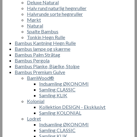
Deluxe Natural
Halv rund naturlig hegnruller
Halvrunde sorte hegnruller
Mørkt
Natural
Spalte Bambus
Tonkin Hegn Rulle
Bambus Kantning Hegn Rulle
Bambus lampe og skærme
Bambus Palm Stråtag
Bambus Pergola
Bambus Planke, Bjælke, Stolpe
Bambus Premium Gulve
BamWood®
Indsamling ØKONOMI
Samling CLASSIC
Samling KLIK
Kolonial
Kollektion DESIGN - Eksklusivt
Samling KOLONIAL
Lodret
Indsamling ØKONOMI
Samling CLASSIC
Samling KLIK