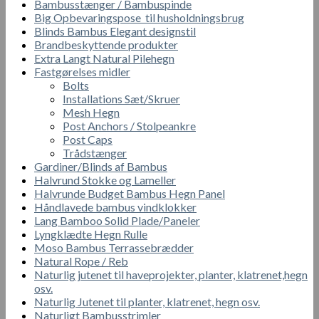
Bambusstænger / Bambuspinde
Big Opbevaringspose til husholdningsbrug
Blinds Bambus Elegant designstil
Brandbeskyttende produkter
Extra Langt Natural Pilehegn
Fastgørelses midler
Bolts
Installations Sæt/Skruer
Mesh Hegn
Post Anchors / Stolpeankre
Post Caps
Trådstænger
Gardiner/Blinds af Bambus
Halvrund Stokke og Lameller
Halvrunde Budget Bambus Hegn Panel
Håndlavede bambus vindklokker
Lang Bamboo Solid Plade/Paneler
Lyngklædte Hegn Rulle
Moso Bambus Terrassebrædder
Natural Rope / Reb
Naturlig jutenet til haveprojekter, planter, klatrenet,hegn
osv.
Naturlig Jutenet til planter, klatrenet, hegn osv.
Naturligt Bambusstrimler