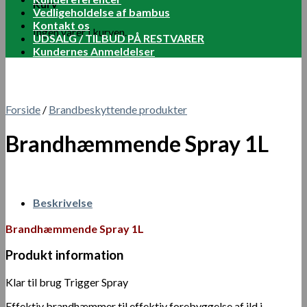
Kurv
Vedligeholdelse af bambus
Kontakt os
Ingen varer i kurven.
UDSALG / TILBUD PÅ RESTVARER
Kundernes Anmeldelser
Forside
/
Brandbeskyttende produkter
Brandhæmmende Spray 1L
Beskrivelse
Brandhæmmende Spray 1L
Produkt information
Klar til brug Trigger Spray
Effektiv brandhæmmer til effektiv forebyggelse af ild i