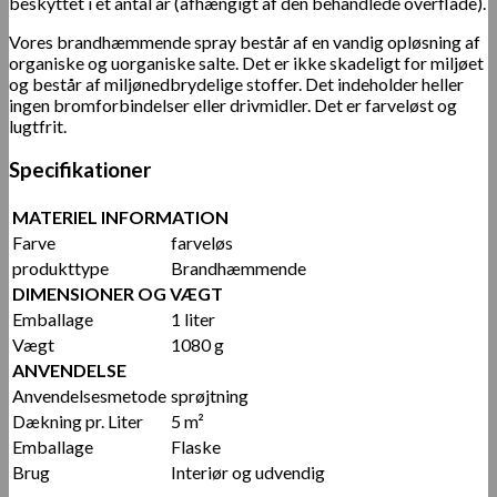
beskyttet i et antal år (afhængigt af den behandlede overflade).
Vores brandhæmmende spray består af en vandig opløsning af
organiske og uorganiske salte. Det er ikke skadeligt for miljøet
og består af miljønedbrydelige stoffer. Det indeholder heller
ingen bromforbindelser eller drivmidler. Det er farveløst og
lugtfrit.
Specifikationer
MATERIEL INFORMATION
Farve
farveløs
produkttype
Brandhæmmende
DIMENSIONER OG VÆGT
Emballage
1 liter
Vægt
1080 g
ANVENDELSE
Anvendelsesmetode
sprøjtning
Dækning pr. Liter
5 m²
Emballage
Flaske
Brug
Interiør og udvendig