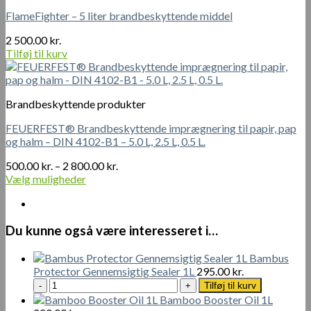
FlameFighter – 5 liter brandbeskyttende middel
2 500.00
kr.
Tilføj til kurv
Brandbeskyttende produkter
FEUERFEST® Brandbeskyttende imprægnering til papir, pap
og halm – DIN 4102-B1 – 5.0 L, 2.5 L, 0.5 L.
Prisinterval:
500.00
kr.
–
2 800.00
kr.
500.00 kr.
Vælg muligheder
Dette
til
vare
2
har
800.00 kr.
Du kunne også være interesseret i…
flere
varianter.
Mulighederne
Bambus
kan
Protector Gennemsigtig Sealer 1L
295.00
kr.
Bambus
vælges
Tilføj til kurv
Protector
på
Bamboo Booster Oil 1L
Gennemsigtig
varesiden