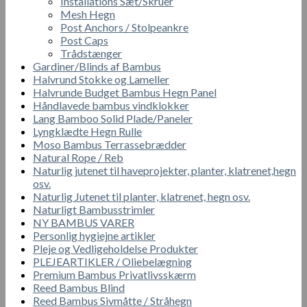
Installations Sæt/Skruer
Mesh Hegn
Post Anchors / Stolpeankre
Post Caps
Trådstænger
Gardiner/Blinds af Bambus
Halvrund Stokke og Lameller
Halvrunde Budget Bambus Hegn Panel
Håndlavede bambus vindklokker
Lang Bamboo Solid Plade/Paneler
Lyngklædte Hegn Rulle
Moso Bambus Terrassebrædder
Natural Rope / Reb
Naturlig jutenet til haveprojekter, planter, klatrenet,hegn
osv.
Naturlig Jutenet til planter, klatrenet, hegn osv.
Naturligt Bambusstrimler
NY BAMBUS VARER
Personlig hygiejne artikler
Pleje og Vedligeholdelse Produkter
PLEJEARTIKLER / Oliebelægning
Premium Bambus Privatlivsskærm
Reed Bambus Blind
Reed Bambus Sivmåtte / Stråhegn