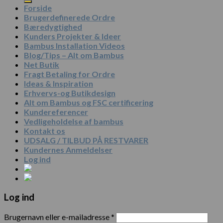
Forside
Brugerdefinerede Ordre
Bæredygtighed
Kunders Projekter & Ideer
Bambus Installation Videos
Blog/Tips – Alt om Bambus
Net Butik
Fragt Betaling for Ordre
Ideas & Inspiration
Erhvervs-og Butikdesign
Alt om Bambus og FSC certificering
Kundereferencer
Vedligeholdelse af bambus
Kontakt os
UDSALG / TILBUD PÅ RESTVARER
Kundernes Anmeldelser
Log ind
Log ind
Brugernavn eller e-mailadresse
*