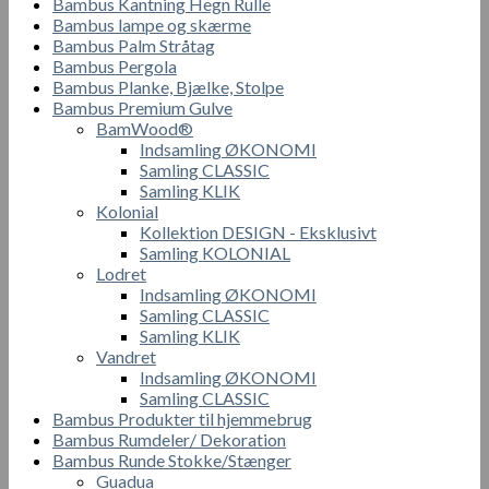
Bambus Kantning Hegn Rulle
Bambus lampe og skærme
Bambus Palm Stråtag
Bambus Pergola
Bambus Planke, Bjælke, Stolpe
Bambus Premium Gulve
BamWood®
Indsamling ØKONOMI
Samling CLASSIC
Samling KLIK
Kolonial
Kollektion DESIGN - Eksklusivt
Samling KOLONIAL
Lodret
Indsamling ØKONOMI
Samling CLASSIC
Samling KLIK
Vandret
Indsamling ØKONOMI
Samling CLASSIC
Bambus Produkter til hjemmebrug
Bambus Rumdeler/ Dekoration
Bambus Runde Stokke/Stænger
Guadua