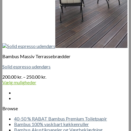
Bambus Massiv Terrassebrædder
Solid espresso udendørs
Prisinterval:
200.00
kr.
–
250.00
kr.
200.00 kr.
Vælg muligheder
Dette
til
vare
250.00 kr.
har
flere
Browse
varianter.
Mulighederne
40-50 % RABAT Bambus Premium Toiletpapir
kan
Bambus 100% vaskbart køkkenruller
vælges
Bambus Akustikpaneler og Vægbeklædning