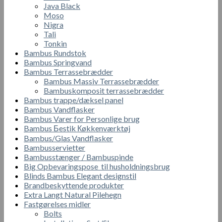
Java Black
Moso
Nigra
Tali
Tonkin
Bambus Rundstok
Bambus Springvand
Bambus Terrassebrædder
Bambus Massiv Terrassebrædder
Bambuskomposit terrassebrædder
Bambus trappe/dæksel panel
Bambus Vandflasker
Bambus Varer for Personlige brug
Bambus Бestik Кøkkenværktøj
Bambus/Glas Vandflasker
Bambusservietter
Bambusstænger / Bambuspinde
Big Opbevaringspose til husholdningsbrug
Blinds Bambus Elegant designstil
Brandbeskyttende produkter
Extra Langt Natural Pilehegn
Fastgørelses midler
Bolts