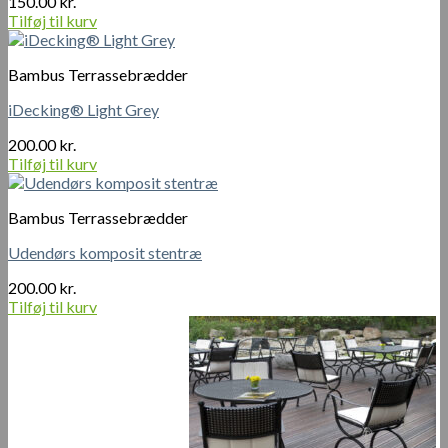
150.00
kr.
Tilføj til kurv
Bambus Terrassebrædder
iDecking® Light Grey
200.00
kr.
Tilføj til kurv
Bambus Terrassebrædder
Udendørs komposit stentræ
200.00
kr.
Tilføj til kurv