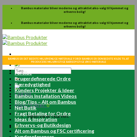
Skip
Bambus materialer bliver moderne og attraktivt øko-valg til hjemmet og
erhvervs bolig!
to
content
Bambus materialer bliver moderne og attraktivt øko-valg til hjemmet og
erhvervs bolig!
BAMBUS ER DET BEDSTE MILJØVENLIGE MATERIALE FORDI BAMBUS ER DEN BEDSTE KILDE TIL AT
PRODUCERE MILJØRIGTIGE BÆREDYGTIGE ØKO-MATERIALE
Søg
Forside
efter:
Brugerdefinerede Ordre
Bæredygtighed
Kunders Projekter & Ideer
Log ind
Bambus Installation Videos
Blog/Tips – Alt om Bambus
Kurv /
0.00
kr.
0
Net Butik
Fragt Betaling for Ordre
Ingen varer i kurven.
Ideas & Inspiration
Erhvervs-og Butikdesign
0
Alt om Bambus og FSC certificering
Kundereferencer