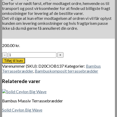
Derfor vi er nødt først, efter modtaget ordre, henvende os til
transport og post virksomheder for at finde ud billigste fragt
omkostninger for levering af de bestilte varer.
Det vil sige at kun efter modtagelsen af ordren vi vil får oplyst
kunden om levering omkostninger og hvis fragtprisen passe
ikke så du må gerne få annulleret din ordre.
200.00
kr.
iDecking®
Old
Tilføj til kurv
Brown
Varenummer (SKU):
D20CIOB137
Kategorier:
Bambus
antal
Terrassebrædder
,
Bambuskomposit terrassebrædder
Relaterede varer
Bambus Massiv Terrassebrædder
Solid Ceylon Big Wave