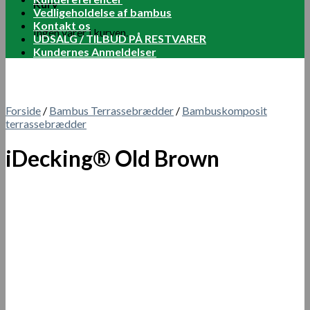
Kurv
Vedligeholdelse af bambus
Kontakt os
Ingen varer i kurven.
UDSALG / TILBUD PÅ RESTVARER
Kundernes Anmeldelser
Forside
/
Bambus Terrassebrædder
/
Bambuskomposit
terrassebrædder
iDecking® Old Brown