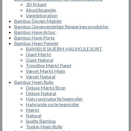
på
3D firkant
varesiden
Akustikpaneler
Vægdekoration
Bambus Design Møbler
Bambus Genanvendelige Rengørings produkter
Bambus Have Arbor
Bambus Have Porte
Bambus Hegn Paneler
BAMBUS SKÆRM HALVKULE SORT
Giant Mørkt
Giant Natural
Trendline Mørkt Panel
Vævet Mørkt Hegn
Vævet Natural
Bambus Hegn Rulle
Deluxe Mørkt/Brun
Deluxe Natural
Halv rund naturlig hegnruller
Halvrunde sorte hegnruller
Mørkt
Natural
Spalte Bambus
Tonkin Hegn Rulle