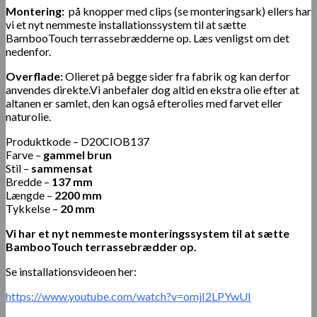
Montering:
på knopper med clips (se monteringsark) ellers har
vi et nyt nemmeste installationssystem til at sætte
BambooTouch terrassebrædderne op. Læs venligst om det
nedenfor.
Overflade:
Olieret på begge sider fra fabrik og kan derfor
anvendes direkte.Vi anbefaler dog altid en ekstra olie efter at
altanen er samlet, den kan også efterolies med farvet eller
naturolie.
Produktkode – D20CIOB137
Farve –
gammel brun
Stil –
sammensat
Bredde –
137 mm
Længde –
2200 mm
Tykkelse –
20 mm
Vi har et nyt nemmeste monteringssystem til at sætte
BambooTouch terrassebrædder op.
Se installationsvideoen her:
https://www.youtube.com/watch?v=omjI2LPYwUI