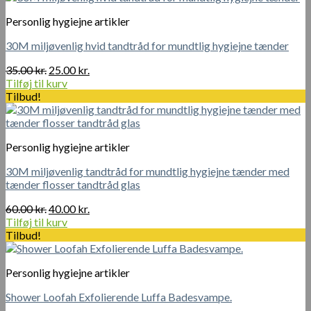
Personlig hygiejne artikler
30M miljøvenlig hvid tandtråd for mundtlig hygiejne tænder
Den
Den
35.00
kr.
25.00
kr.
oprindelige
aktuelle
Tilføj til kurv
pris
pris
Tilbud!
var:
er:
35.00 kr..
25.00 kr..
Personlig hygiejne artikler
30M miljøvenlig tandtråd for mundtlig hygiejne tænder med
tænder flosser tandtråd glas
Den
Den
60.00
kr.
40.00
kr.
oprindelige
aktuelle
Tilføj til kurv
pris
pris
Tilbud!
var:
er:
60.00 kr..
40.00 kr..
Personlig hygiejne artikler
Shower Loofah Exfolierende Luffa Badesvampe.