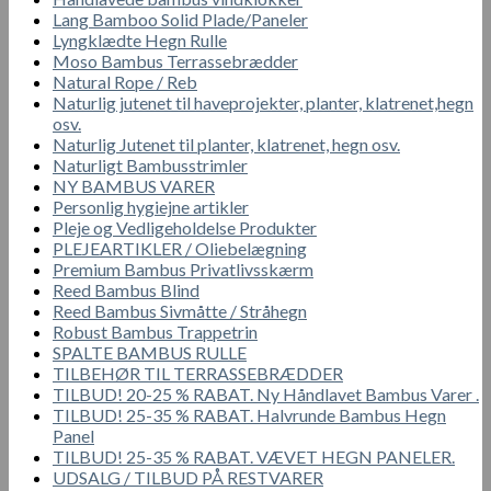
Lang Bamboo Solid Plade/Paneler
Lyngklædte Hegn Rulle
Moso Bambus Terrassebrædder
Natural Rope / Reb
Naturlig jutenet til haveprojekter, planter, klatrenet,hegn
osv.
Naturlig Jutenet til planter, klatrenet, hegn osv.
Naturligt Bambusstrimler
NY BAMBUS VARER
Personlig hygiejne artikler
Pleje og Vedligeholdelse Produkter
PLEJEARTIKLER / Oliebelægning
Premium Bambus Privatlivsskærm
Reed Bambus Blind
Reed Bambus Sivmåtte / Stråhegn
Robust Bambus Trappetrin
SPALTE BAMBUS RULLE
TILBEHØR TIL TERRASSEBRÆDDER
TILBUD! 20-25 % RABAT. Ny Håndlavet Bambus Varer .
TILBUD! 25-35 % RABAT. Halvrunde Bambus Hegn
Panel
TILBUD! 25-35 % RABAT. VÆVET HEGN PANELER.
UDSALG / TILBUD PÅ RESTVARER