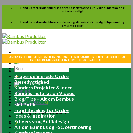
Skip
Bambus materialer bliver moderne og attraktivt øko-valg til hjemmet og
erhvervs bolig!
to
content
Bambus materialer bliver moderne og attraktivt øko-valg til hjemmet og
erhvervs bolig!
BAMBUS ER DET BEDSTE MILJØVENLIGE MATERIALE FORDI BAMBUS ER DEN BEDSTE KILDE TIL AT
PRODUCERE MILJØRIGTIGE BÆREDYGTIGE ØKO-MATERIALE
Søg
Forside
efter:
Brugerdefinerede Ordre
Bæredygtighed
Kunders Projekter & Ideer
Log ind
Bambus Installation Videos
Blog/Tips – Alt om Bambus
Kurv /
0.00
kr.
0
Net Butik
Fragt Betaling for Ordre
Ingen varer i kurven.
Ideas & Inspiration
Erhvervs-og Butikdesign
0
Alt om Bambus og FSC certificering
Kundereferencer