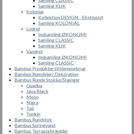
Samling CLASSIC
Samling KLIK
Kolonial
Kollektion DESIGN - Eksklusivt
Samling KOLONIAL
Lodret
Indsamling ØKONOMI
Samling CLASSIC
Samling KLIK
Vandret
Indsamling ØKONOMI
Samling CLASSIC
Bambus Produkter til hjemmebrug
Bambus Rumdeler/ Dekoration
Bambus Runde Stokke/Stænger
Guadua
Java Black
Moso
Nigra
Tali
Tonkin
Bambus Rundstok
Bambus Springvand
Bambus Terrassebrædder