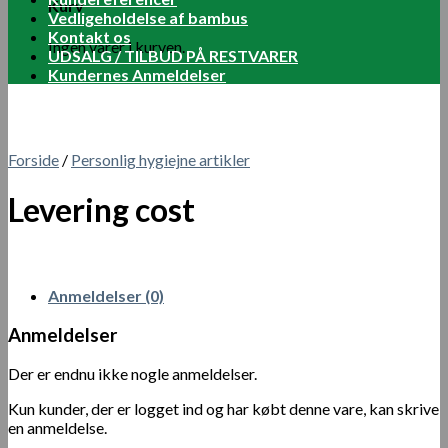
Kurv
Vedligeholdelse af bambus
Kontakt os
Ingen varer i kurven.
UDSALG / TILBUD PÅ RESTVARER
Kundernes Anmeldelser
Forside
/
Personlig hygiejne artikler
Levering cost
Anmeldelser (0)
Anmeldelser
Der er endnu ikke nogle anmeldelser.
Kun kunder, der er logget ind og har købt denne vare, kan skrive
en anmeldelse.