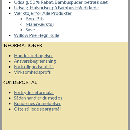
Udsalg. 50 % Rabat. Bambuspuder, betræk sæt
Udsalg. Halvpriser på Bambus Håndklæde
Værktøjer for Alle Produkter
Bore Bits
Malerværktøj
Save
Willow Pile Hegn Rulle
INFORMATIONER
Handelsbetingelser
Ansvarsbegrænsning
Fortrolighedspolitik
Virksomhedsprofil
KUNDEPORTAL
Fortrydelseformular
Sådan handler du med os
Kundernes Anmeldelser
Ofte stillede spørgsmål