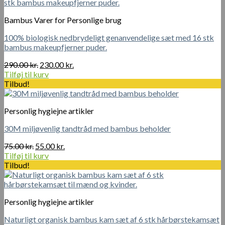
150.00 kr..
100.00 kr..
Bambus Varer for Personlige brug
100% biologisk nedbrydeligt genanvendelige sæt med 16 stk
bambus makeupfjerner puder.
Den
Den
290.00
kr.
230.00
kr.
oprindelige
aktuelle
Tilføj til kurv
pris
pris
Tilbud!
var:
er:
290.00 kr..
230.00 kr..
Personlig hygiejne artikler
30M miljøvenlig tandtråd med bambus beholder
Den
Den
75.00
kr.
55.00
kr.
oprindelige
aktuelle
Tilføj til kurv
pris
pris
Tilbud!
var:
er:
75.00 kr..
55.00 kr..
Personlig hygiejne artikler
Naturligt organisk bambus kam sæt af 6 stk hårbørstekamsæt