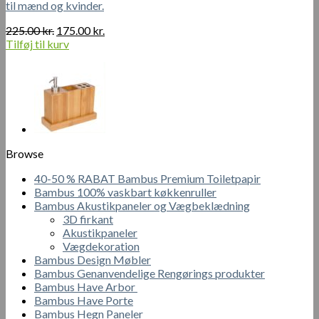
til mænd og kvinder.
Den
Den
225.00
kr.
175.00
kr.
oprindelige
aktuelle
Tilføj til kurv
pris
pris
var:
er:
225.00 kr..
175.00 kr..
Browse
40-50 % RABAT Bambus Premium Toiletpapir
Bambus 100% vaskbart køkkenruller
Bambus Akustikpaneler og Vægbeklædning
3D firkant
Akustikpaneler
Vægdekoration
Bambus Design Møbler
Bambus Genanvendelige Rengørings produkter
Bambus Have Arbor
Bambus Have Porte
Bambus Hegn Paneler