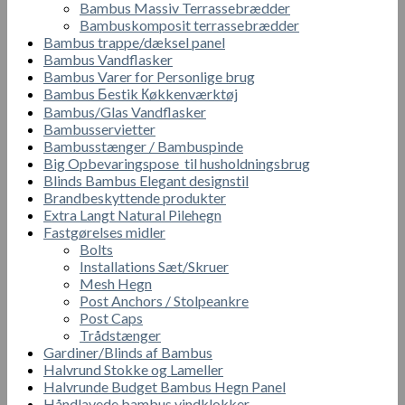
Bambus Massiv Terrassebrædder
Bambuskomposit terrassebrædder
Bambus trappe/dæksel panel
Bambus Vandflasker
Bambus Varer for Personlige brug
Bambus Бestik Кøkkenværktøj
Bambus/Glas Vandflasker
Bambusservietter
Bambusstænger / Bambuspinde
Big Opbevaringspose til husholdningsbrug
Blinds Bambus Elegant designstil
Brandbeskyttende produkter
Extra Langt Natural Pilehegn
Fastgørelses midler
Bolts
Installations Sæt/Skruer
Mesh Hegn
Post Anchors / Stolpeankre
Post Caps
Trådstænger
Gardiner/Blinds af Bambus
Halvrund Stokke og Lameller
Halvrunde Budget Bambus Hegn Panel
Håndlavede bambus vindklokker