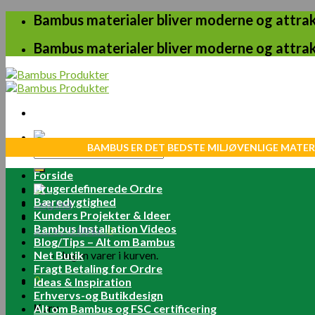
Skip
Bambus materialer bliver moderne og attrakt
to
content
Bambus materialer bliver moderne og attrakt
BAMBUS ER DET BEDSTE MILJØVENLIGE MATER
Søg
efter:
Forside
Brugerdefinerede Ordre
Bæredygtighed
Log ind
Kunders Projekter & Ideer
Bambus Installation Videos
Kurv /
0.00
kr.
0
Blog/Tips – Alt om Bambus
Net Butik
Ingen varer i kurven.
Fragt Betaling for Ordre
0
Ideas & Inspiration
Erhvervs-og Butikdesign
Kurv
Alt om Bambus og FSC certificering