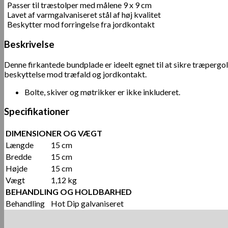
Passer til træstolper med målene 9 x 9 cm
Lavet af varmgalvaniseret stål af høj kvalitet
Beskytter mod forringelse fra jordkontakt
Beskrivelse
Denne firkantede bundplade er ideelt egnet til at sikre træpergola
beskyttelse mod træfald og jordkontakt.
Bolte, skiver og møtrikker er ikke inkluderet.
Specifikationer
DIMENSIONER OG VÆGT
Længde
15 cm
Bredde
15 cm
Højde
15 cm
Vægt
1,12 kg
BEHANDLING OG HOLDBARHED
Behandling
Hot Dip galvaniseret