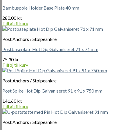
antal
Bambuspole Holder Base Plate 40 mm
280.00
kr.
Tilføj til kurv
Post Anchors / Stolpeankre
Postbaseplate Hot Dip Galvaniseret 71 x 71 mm
75.30
kr.
Tilføj til kurv
Post Anchors / Stolpeankre
Post Spike Hot Dip Galvaniseret 91 x 91 x 750 mm
141.60
kr.
Tilføj til kurv
Post Anchors / Stolpeankre