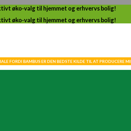
ivt øko-valg til hjemmet og erhvervs bolig!
ivt øko-valg til hjemmet og erhvervs bolig!
IALE FORDI BAMBUS ER DEN BEDSTE KILDE TIL AT PRODUCERE 