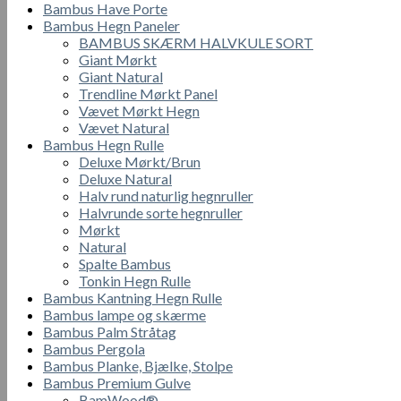
Bambus Have Porte
Bambus Hegn Paneler
BAMBUS SKÆRM HALVKULE SORT
Giant Mørkt
Giant Natural
Trendline Mørkt Panel
Vævet Mørkt Hegn
Vævet Natural
Bambus Hegn Rulle
Deluxe Mørkt/Brun
Deluxe Natural
Halv rund naturlig hegnruller
Halvrunde sorte hegnruller
Mørkt
Natural
Spalte Bambus
Tonkin Hegn Rulle
Bambus Kantning Hegn Rulle
Bambus lampe og skærme
Bambus Palm Stråtag
Bambus Pergola
Bambus Planke, Bjælke, Stolpe
Bambus Premium Gulve
BamWood®