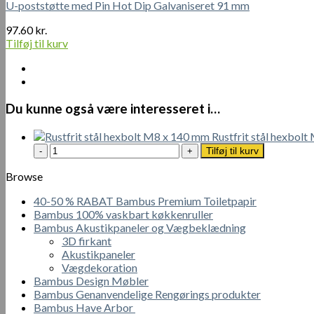
U-poststøtte med Pin Hot Dip Galvaniseret 91 mm
97.60
kr.
Tilføj til kurv
Du kunne også være interesseret i…
Rustfrit stål hexbol
Rustfrit
Tilføj til kurv
stål
hexbolt
Browse
M8
40-50 % RABAT Bambus Premium Toiletpapir
x
Bambus 100% vaskbart køkkenruller
140
Bambus Akustikpaneler og Vægbeklædning
mm
3D firkant
antal
Akustikpaneler
Vægdekoration
Bambus Design Møbler
Bambus Genanvendelige Rengørings produkter
Bambus Have Arbor