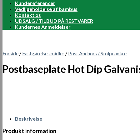
Kundereferencer
Vedligeholdelse af bambus
Ingen varer i kurven.
Kontakt os
UDSALG / TILBUD PÅ RESTVARER
Kundernes Anmeldelser
Forside
/
Fastgørelses midler
/
Post Anchors / Stolpeankre
Postbaseplate Hot Dip Galvani
Beskrivelse
Produkt information