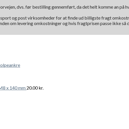
orvejen, dvs. før bestilling gennemført, da det helt komme an på 
nsport og post virksomheder for at finde ud billigste fragt omkostni
kunden om levering omkostninger og hvis fragtprisen passe ikke så d
tolpeankre
t M8 x 140 mm
20.00
kr.