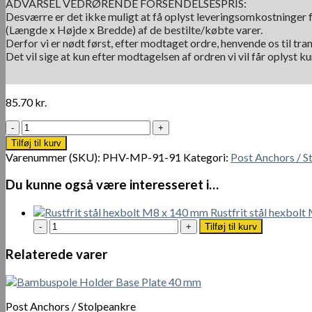
ADVARSEL VEDRØRENDE FORSENDELSESPRIS:
Desværre er det ikke muligt at få oplyst leveringsomkostninger f
(Længde x Højde x Bredde) af de bestilte/købte varer.
Derfor vi er nødt først, efter modtaget ordre, henvende os til tra
Det vil sige at kun efter modtagelsen af ordren vi vil får oplyst 
85.70
kr.
Postbaseplate
Hot
Tilføj til kurv
Dip
Varenummer (SKU):
PHV-MP-91-91
Kategori:
Post Anchors / S
Galvaniseret
91
Du kunne også være interesseret i…
x
91
Rustfrit stål hexbol
mm
Rustfrit
Tilføj til kurv
antal
stål
hexbolt
Relaterede varer
M8
x
140
mm
Post Anchors / Stolpeankre