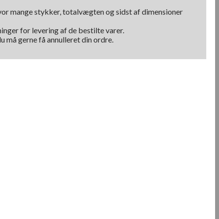
hvor mange stykker, totalvægten og sidst af dimensioner
nger for levering af de bestilte varer.
u må gerne få annulleret din ordre.