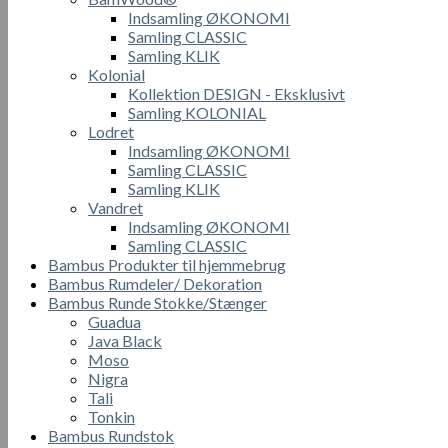
Indsamling ØKONOMI
Samling CLASSIC
Samling KLIK
Kolonial
Kollektion DESIGN - Eksklusivt
Samling KOLONIAL
Lodret
Indsamling ØKONOMI
Samling CLASSIC
Samling KLIK
Vandret
Indsamling ØKONOMI
Samling CLASSIC
Bambus Produkter til hjemmebrug
Bambus Rumdeler/ Dekoration
Bambus Runde Stokke/Stænger
Guadua
Java Black
Moso
Nigra
Tali
Tonkin
Bambus Rundstok