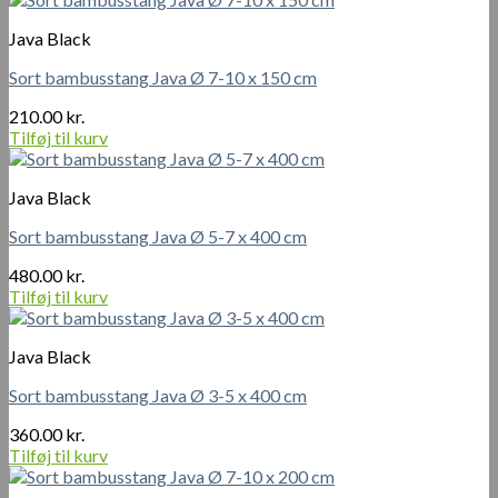
400
cm
Java Black
antal
Sort bambusstang Java Ø 7-10 x 150 cm
210.00
kr.
Tilføj til kurv
Java Black
Sort bambusstang Java Ø 5-7 x 400 cm
480.00
kr.
Tilføj til kurv
Java Black
Sort bambusstang Java Ø 3-5 x 400 cm
360.00
kr.
Tilføj til kurv