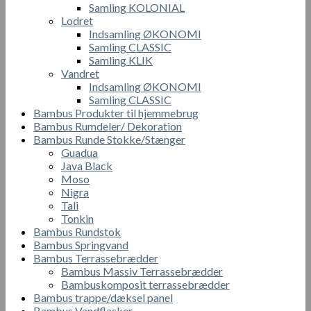
Samling KOLONIAL
Lodret
Indsamling ØKONOMI
Samling CLASSIC
Samling KLIK
Vandret
Indsamling ØKONOMI
Samling CLASSIC
Bambus Produkter til hjemmebrug
Bambus Rumdeler/ Dekoration
Bambus Runde Stokke/Stænger
Guadua
Java Black
Moso
Nigra
Tali
Tonkin
Bambus Rundstok
Bambus Springvand
Bambus Terrassebrædder
Bambus Massiv Terrassebrædder
Bambuskomposit terrassebrædder
Bambus trappe/dæksel panel
Bambus Vandflasker