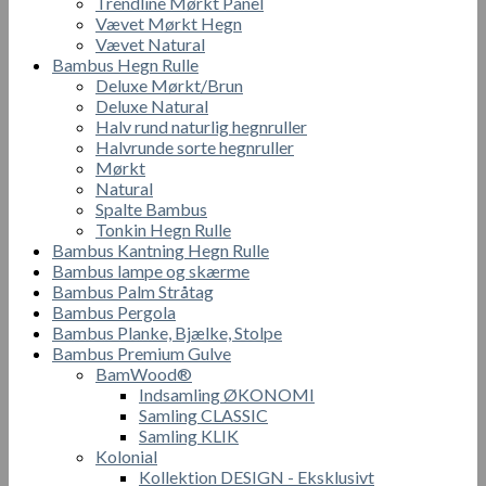
Trendline Mørkt Panel
Vævet Mørkt Hegn
Vævet Natural
Bambus Hegn Rulle
Deluxe Mørkt/Brun
Deluxe Natural
Halv rund naturlig hegnruller
Halvrunde sorte hegnruller
Mørkt
Natural
Spalte Bambus
Tonkin Hegn Rulle
Bambus Kantning Hegn Rulle
Bambus lampe og skærme
Bambus Palm Stråtag
Bambus Pergola
Bambus Planke, Bjælke, Stolpe
Bambus Premium Gulve
BamWood®
Indsamling ØKONOMI
Samling CLASSIC
Samling KLIK
Kolonial
Kollektion DESIGN - Eksklusivt