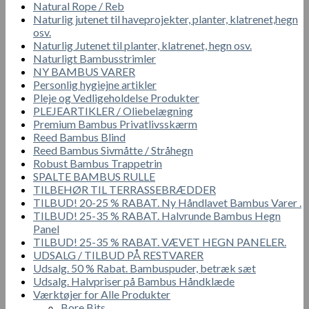
Natural Rope / Reb
Naturlig jutenet til haveprojekter, planter, klatrenet,hegn
osv.
Naturlig Jutenet til planter, klatrenet, hegn osv.
Naturligt Bambusstrimler
NY BAMBUS VARER
Personlig hygiejne artikler
Pleje og Vedligeholdelse Produkter
PLEJEARTIKLER / Oliebelægning
Premium Bambus Privatlivsskærm
Reed Bambus Blind
Reed Bambus Sivmåtte / Stråhegn
Robust Bambus Trappetrin
SPALTE BAMBUS RULLE
TILBEHØR TIL TERRASSEBRÆDDER
TILBUD! 20-25 % RABAT. Ny Håndlavet Bambus Varer .
TILBUD! 25-35 % RABAT. Halvrunde Bambus Hegn
Panel
TILBUD! 25-35 % RABAT. VÆVET HEGN PANELER.
UDSALG / TILBUD PÅ RESTVARER
Udsalg. 50 % Rabat. Bambuspuder, betræk sæt
Udsalg. Halvpriser på Bambus Håndklæde
Værktøjer for Alle Produkter
Bore Bits