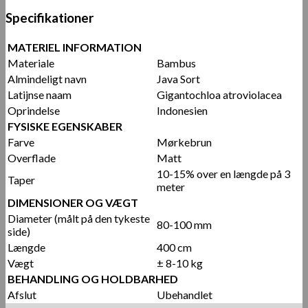
Specifikationer
MATERIEL INFORMATION
Materiale
Bambus
Almindeligt navn
Java Sort
Latijnse naam
Gigantochloa atroviolacea
Oprindelse
Indonesien
FYSISKE EGENSKABER
Farve
Mørkebrun
Overflade
Matt
10-15% over en længde på 3
Taper
meter
DIMENSIONER OG VÆGT
Diameter (målt på den tykeste
80-100 mm
side)
Længde
400 cm
Vægt
± 8-10 kg
BEHANDLING OG HOLDBARHED
Afslut
Ubehandlet