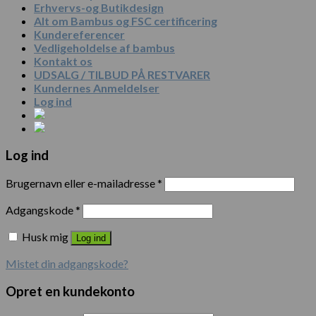
Erhvervs-og Butikdesign
Alt om Bambus og FSC certificering
Kundereferencer
Vedligeholdelse af bambus
Kontakt os
UDSALG / TILBUD PÅ RESTVARER
Kundernes Anmeldelser
Log ind
Log ind
Brugernavn eller e-mailadresse
*
Adgangskode
*
Husk mig
Log ind
Mistet din adgangskode?
Opret en kundekonto