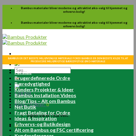
Skip
Bambus materialer bliver moderne og attraktivt øko-valg til hjemmet og
erhvervs bolig!
to
content
Bambus materialer bliver moderne og attraktivt øko-valg til hjemmet og
erhvervs bolig!
BAMBUS ER DET BEDSTE MILJØVENLIGE MATERIALE FORDI BAMBUS ER DEN BEDSTE KILDE TIL AT
PRODUCERE MILJØRIGTIGE BÆREDYGTIGE ØKO-MATERIALE
Søg
Forside
efter:
Brugerdefinerede Ordre
Bæredygtighed
Kunders Projekter & Ideer
Log ind
Bambus Installation Videos
Blog/Tips – Alt om Bambus
Kurv /
0.00
kr.
0
Net Butik
Fragt Betaling for Ordre
Ingen varer i kurven.
Ideas & Inspiration
Erhvervs-og Butikdesign
0
Alt om Bambus og FSC certificering
Kundereferencer