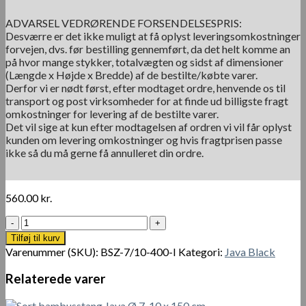
ADVARSEL VEDRØRENDE FORSENDELSESPRIS:
Desværre er det ikke muligt at få oplyst leveringsomkostninger
forvejen, dvs. før bestilling gennemført, da det helt komme an
på hvor mange stykker, totalvægten og sidst af dimensioner
(Længde x Højde x Bredde) af de bestilte/købte varer.
Derfor vi er nødt først, efter modtaget ordre, henvende os til
transport og post virksomheder for at finde ud billigste fragt
omkostninger for levering af de bestilte varer.
Det vil sige at kun efter modtagelsen af ordren vi vil får oplyst
kunden om levering omkostninger og hvis fragtprisen passe
ikke så du må gerne få annulleret din ordre.
560.00
kr.
Sort
bambusstang
Tilføj til kurv
Java
Varenummer (SKU):
BSZ-7/10-400-I
Kategori:
Java Black
Ø
8-
Relaterede varer
10
x