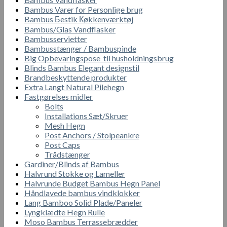
Bambus Varer for Personlige brug
Bambus Бestik Кøkkenværktøj
Bambus/Glas Vandflasker
Bambusservietter
Bambusstænger / Bambuspinde
Big Opbevaringspose til husholdningsbrug
Blinds Bambus Elegant designstil
Brandbeskyttende produkter
Extra Langt Natural Pilehegn
Fastgørelses midler
Bolts
Installations Sæt/Skruer
Mesh Hegn
Post Anchors / Stolpeankre
Post Caps
Trådstænger
Gardiner/Blinds af Bambus
Halvrund Stokke og Lameller
Halvrunde Budget Bambus Hegn Panel
Håndlavede bambus vindklokker
Lang Bamboo Solid Plade/Paneler
Lyngklædte Hegn Rulle
Moso Bambus Terrassebrædder