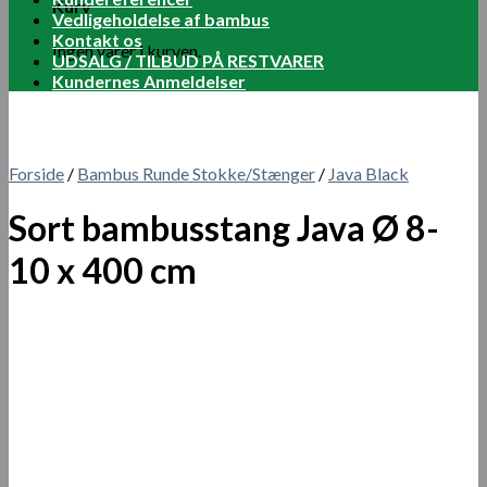
Kurv
Vedligeholdelse af bambus
Kontakt os
Ingen varer i kurven.
UDSALG / TILBUD PÅ RESTVARER
Kundernes Anmeldelser
Forside
/
Bambus Runde Stokke/Stænger
/
Java Black
Sort bambusstang Java Ø 8-
10 x 400 cm