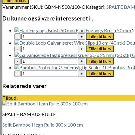
Tilføj til kurv
Hegn
500.00 kr..
420.00 kr..
Varenummer (SKU):
GBM-N500/100-C
Kategori:
SPALTE BAM
Rulle
500
Du kunne også være interesseret i…
x
100
Flad Engangs Brush 50 mm
2
cm
Flad
Tilføj til kurv
antal
Engangs
Doub
Brush
Double
Tilføj til kurv
50
Loop
G
mm
Galvaniseret
Galvaniserede
Tilføj til kurv
antal
Wire
fastgørelsesskruer
Bambus Prot
Slips
3,5
Bambus
Tilføj til kurv
18
x
Protector
cm
25
Gennemsigtig
Relaterede varer
(40
mm
Sealer
stk)
(30
1L
Tilbud!
antal
stk)
antal
antal
SPALTE BAMBUS RULLE
Split Bamboo Hegn Rulle 300 x 180 cm
Den
Den