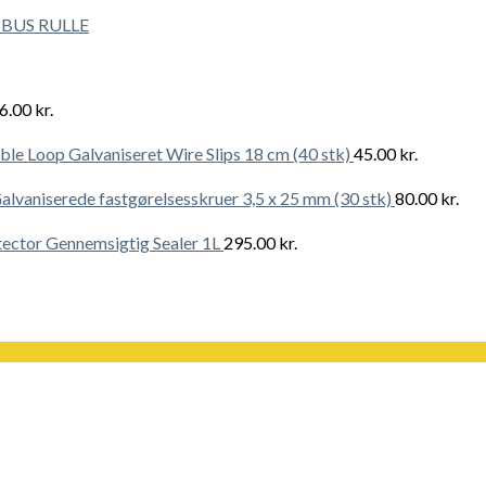
BUS RULLE
6.00
kr.
le Loop Galvaniseret Wire Slips 18 cm (40 stk)
45.00
kr.
alvaniserede fastgørelsesskruer 3,5 x 25 mm (30 stk)
80.00
kr.
ector Gennemsigtig Sealer 1L
295.00
kr.