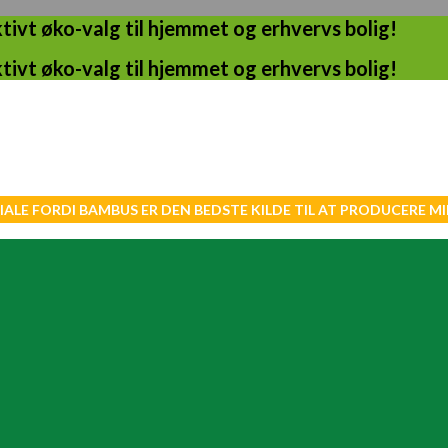
ivt øko-valg til hjemmet og erhvervs bolig!
ivt øko-valg til hjemmet og erhvervs bolig!
IALE FORDI BAMBUS ER DEN BEDSTE KILDE TIL AT PRODUCERE 