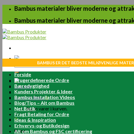
Skip
Bambus materialer bliver moderne og attrakt
to
content
Bambus materialer bliver moderne og attrakt
BAMBUS ER DET BEDSTE MILJØVENLIGE MATER
Søg
efter:
Forside
Brugerdefinerede Ordre
Bæredygtighed
Log ind
Kunders Projekter & Ideer
Bambus Installation Videos
Kurv /
0.00
kr.
0
Blog/Tips – Alt om Bambus
Net Butik
Ingen varer i kurven.
Fragt Betaling for Ordre
0
Ideas & Inspiration
Erhvervs-og Butikdesign
Kurv
Alt om Bambus og FSC certificering