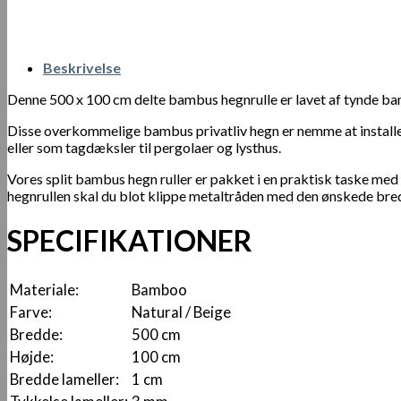
Beskrivelse
Denne 500 x 100 cm delte bambus hegnrulle er lavet af tynde ba
Disse overkommelige bambus privatliv hegn er nemme at installere
eller som tagdæksler til pergolaer og lysthus.
Vores split bambus hegn ruller er pakket i en praktisk taske med hå
hegnrullen skal du blot klippe metaltråden med den ønskede bre
SPECIFIKATIONER
Materiale:
Bamboo
Farve:
Natural / Beige
Bredde:
500 cm
Højde:
100 cm
Bredde lameller:
1 cm