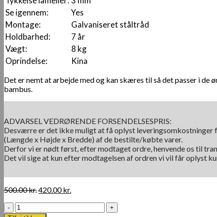
Tykkelse lameller:
3 mm
Se igennem:
Yes
Montage:
Galvaniseret ståltråd
Holdbarhed:
7 år
Vægt:
8 kg
Oprindelse:
Kina
Det er nemt at arbejde med og kan skæres til så det passer i de ø
bambus.
ADVARSEL VEDRØRENDE FORSENDELSESPRIS:
Desværre er det ikke muligt at få oplyst leveringsomkostninger f
(Længde x Højde x Bredde) af de bestilte/købte varer.
Derfor vi er nødt først, efter modtaget ordre, henvende os til tra
Det vil sige at kun efter modtagelsen af ordren vi vil får oplyst 
Den
Den
500.00
kr.
420.00
kr.
oprindelige
aktuelle
Spalte
pris
pris
Bambus
var:
er: