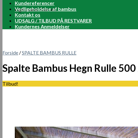
Kundereferencer
Vedligeholdelse af bambus
Ingen varer i kurven.
Kontakt os
UDSALG / TILBUD PÅ RESTVARER
Kundernes Anmeldelser
Forside
/
SPALTE BAMBUS RULLE
Spalte Bambus Hegn Rulle 500
Tilbud!