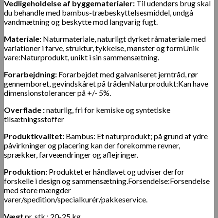
Vedligeholdelse af byggematerialer:
Til udendørs brug skal
du behandle med bambus-træbeskyttelsesmiddel, undgå
vandmætning og beskytte mod langvarig fugt.
Materiale:
Naturmateriale, naturligt dyrket råmateriale med
variationer i farve, struktur, tykkelse, mønster og form
Unik
vare:
Naturprodukt, unikt i sin sammensætning.
Forarbejdning:
Forarbejdet med galvaniseret jerntråd, rør
gennemboret, gevindskåret på tråden
Naturprodukt:
Kan have
dimensionstolerancer på +/- 5%.
Overflade :
naturlig, fri for kemiske og syntetiske
tilsætningsstoffer
Produktkvalitet:
Bambus: Et naturprodukt; på grund af ydre
påvirkninger og placering kan der forekomme revner,
sprækker, farveændringer og aflejringer.
Produktion:
Produktet er håndlavet og udviser derfor
forskelle i design og sammensætning.
Forsendelse:
Forsendelse
med store mængder
varer/spedition/specialkurér/pakkeservice.
Vægt
pr. stk.: 20-
25 kg.