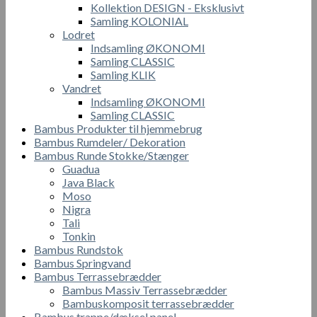
Kollektion DESIGN - Eksklusivt
Samling KOLONIAL
Lodret
Indsamling ØKONOMI
Samling CLASSIC
Samling KLIK
Vandret
Indsamling ØKONOMI
Samling CLASSIC
Bambus Produkter til hjemmebrug
Bambus Rumdeler/ Dekoration
Bambus Runde Stokke/Stænger
Guadua
Java Black
Moso
Nigra
Tali
Tonkin
Bambus Rundstok
Bambus Springvand
Bambus Terrassebrædder
Bambus Massiv Terrassebrædder
Bambuskomposit terrassebrædder
Bambus trappe/dæksel panel