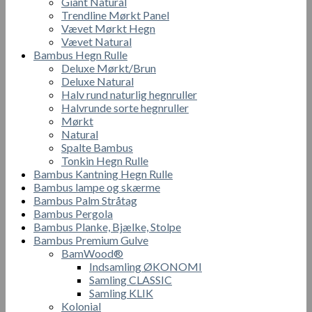
Giant Natural
Trendline Mørkt Panel
Vævet Mørkt Hegn
Vævet Natural
Bambus Hegn Rulle
Deluxe Mørkt/Brun
Deluxe Natural
Halv rund naturlig hegnruller
Halvrunde sorte hegnruller
Mørkt
Natural
Spalte Bambus
Tonkin Hegn Rulle
Bambus Kantning Hegn Rulle
Bambus lampe og skærme
Bambus Palm Stråtag
Bambus Pergola
Bambus Planke, Bjælke, Stolpe
Bambus Premium Gulve
BamWood®
Indsamling ØKONOMI
Samling CLASSIC
Samling KLIK
Kolonial