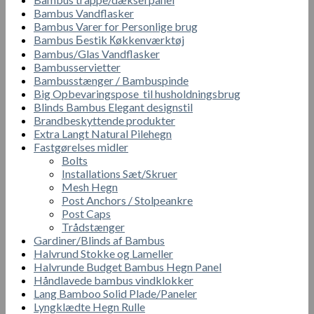
Bambus Vandflasker
Bambus Varer for Personlige brug
Bambus Бestik Кøkkenværktøj
Bambus/Glas Vandflasker
Bambusservietter
Bambusstænger / Bambuspinde
Big Opbevaringspose til husholdningsbrug
Blinds Bambus Elegant designstil
Brandbeskyttende produkter
Extra Langt Natural Pilehegn
Fastgørelses midler
Bolts
Installations Sæt/Skruer
Mesh Hegn
Post Anchors / Stolpeankre
Post Caps
Trådstænger
Gardiner/Blinds af Bambus
Halvrund Stokke og Lameller
Halvrunde Budget Bambus Hegn Panel
Håndlavede bambus vindklokker
Lang Bamboo Solid Plade/Paneler
Lyngklædte Hegn Rulle