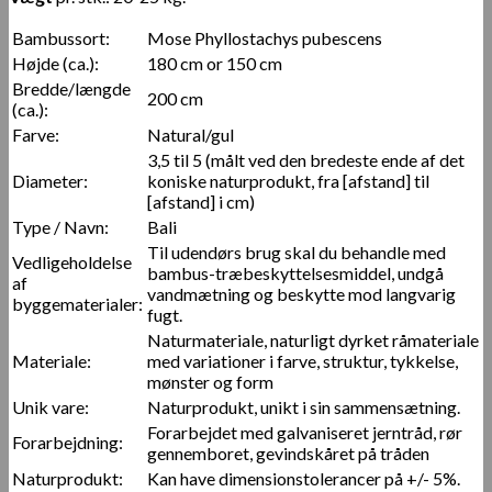
Bambussort:
Mose Phyllostachys pubescens
Højde (ca.):
180 cm or 150 cm
Bredde/længde
200 cm
(ca.):
Farve:
Natural/gul
3,5 til 5 (målt ved den bredeste ende af det
Diameter:
koniske naturprodukt, fra [afstand] til
[afstand] i cm)
Type / Navn:
Bali
Til udendørs brug skal du behandle med
Vedligeholdelse
bambus-træbeskyttelsesmiddel, undgå
af
vandmætning og beskytte mod langvarig
byggematerialer:
fugt.
Naturmateriale, naturligt dyrket råmateriale
Materiale:
med variationer i farve, struktur, tykkelse,
mønster og form
Unik vare:
Naturprodukt, unikt i sin sammensætning.
Forarbejdet med galvaniseret jerntråd, rør
Forarbejdning:
gennemboret, gevindskåret på tråden
Naturprodukt:
Kan have dimensionstolerancer på +/- 5%.