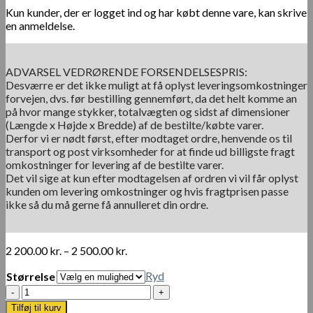
Kun kunder, der er logget ind og har købt denne vare, kan skrive
en anmeldelse.
ADVARSEL VEDRØRENDE FORSENDELSESPRIS:
Desværre er det ikke muligt at få oplyst leveringsomkostninger
forvejen, dvs. før bestilling gennemført, da det helt komme an
på hvor mange stykker, totalvægten og sidst af dimensioner
(Længde x Højde x Bredde) af de bestilte/købte varer.
Derfor vi er nødt først, efter modtaget ordre, henvende os til
transport og post virksomheder for at finde ud billigste fragt
omkostninger for levering af de bestilte varer.
Det vil sige at kun efter modtagelsen af ordren vi vil får oplyst
kunden om levering omkostninger og hvis fragtprisen passe
ikke så du må gerne få annulleret din ordre.
Prisinterval:
2 200.00
kr.
–
2 500.00
kr.
2
Ryd
Størrelse
200.00 kr.
til
Stort
2
bambus
Tilføj til kurv