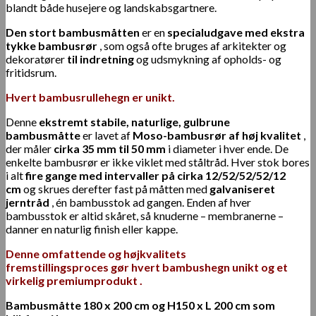
blandt både husejere og landskabsgartnere.
Den stort bambusmåtten
er en
specialudgave
med ekstra
tykke bambusrør
, som også ofte bruges af arkitekter og
dekoratører
til indretning
og udsmykning af opholds- og
fritidsrum.
Hvert bambusrullehegn er unikt.
Denne
ekstremt stabile, naturlige,
gulbrune
bambusmåtte
er lavet af
Moso-bambusrør af høj kvalitet
,
der måler
cirka 35 mm til 50 mm
i diameter i hver ende. De
enkelte bambusrør er ikke viklet med ståltråd. Hver stok bores
i alt
fire gange med intervaller på cirka 12/52/52/52/12
cm
og skrues derefter fast på måtten med
galvaniseret
jerntråd
, én bambusstok ad gangen. Enden af ​​hver
bambusstok er altid skåret, så knuderne – membranerne –
danner en naturlig finish eller kappe.
Denne
omfattende og højkvalitets
fremstillingsproces
gør hvert
bambushegn unikt og et
virkelig
premiumprodukt
.
Bambusmåtte 180 x 200 cm og H150 x L 200 cm som