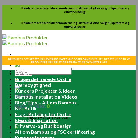
Skip
Bambus materialer bliver moderne og attraktivt øko-valg til hjemmet og
erhvervs bolig!
to
content
Bambus materialer bliver moderne og attraktivt øko-valg til hjemmet og
erhvervs bolig!
BAMBUS ER DET BEDSTE MILJØVENLIGE MATERIALE FORDI BAMBUS ER DEN BEDSTE KILDE TIL AT
PRODUCERE MILJØRIGTIGE BÆREDYGTIGE ØKO-MATERIALE
Søg
Forside
efter:
Brugerdefinerede Ordre
Bæredygtighed
Kunders Projekter & Ideer
Log ind
Bambus Installation Videos
Blog/Tips – Alt om Bambus
Kurv /
0.00
kr.
0
Net Butik
Fragt Betaling for Ordre
Ingen varer i kurven.
Ideas & Inspiration
Erhvervs-og Butikdesign
0
Alt om Bambus og FSC certificering
Kundereferencer