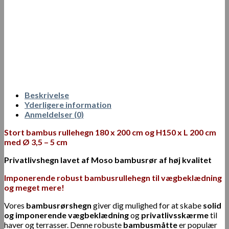
Beskrivelse
Yderligere information
Anmeldelser (0)
Stort bambus rullehegn 180 x 200 cm og H150 x L 200 cm
med Ø 3,5 – 5 cm
Privatlivshegn lavet af Moso bambusrør af høj kvalitet
Imponerende robust bambusrullehegn til vægbeklædning
og meget mere!
Vores
bambusrørshegn
giver dig mulighed for at skabe
solid
og imponerende vægbeklædning
og
privatlivsskærme
til
haver og terrasser. Denne robuste
bambusmåtte
er populær