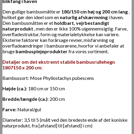
blikfang i haven
Den gullige bambusmåtte er
180/150 cm høj og 200 cm lang
,
hvilket gør den ideel som en
naturlig afskærmning
i haven.
Den bambusmåtten er et
holdbart, vejrbestandigt
naturprodukt
, men den er ikke 100% uigennemsigtig. Farve,
overfladestruktur, form og materialetykkelse kan variere.
Eksterne faktorer kan forårsage revner, misfarvning og
overfladeændringer i bambusrørene, hvorfor vi anbefaler at
bruge
bambusplejeprodukter
fra vores sortiment.
Detaljer om det ekstremt stabile bambusrullehegn
1807150 x 200 cm:
Bambussort:
Mose Phyllostachys pubescens
Højde (ca.):
180 cm or 150 cm
Bredde/længde (ca.)
:
200 cm
Farve:
Natural/gul
Diameter:
3,5 til 5 (målt ved den bredeste ende af det koniske
naturprodukt, fra [afstand] til [afstand] i cm)