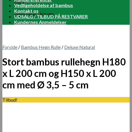
Kurv
Vedligeholdelse af bambus
Kontakt os
Ingen varer i kurven.
UDSALG / TILBUD PÅ RESTVARER
Kundernes Anmeldelser
Forside
/
Bambus Hegn Rulle
/
Deluxe Natural
Stort bambus rullehegn H180
x L 200 cm og H150 x L 200
cm med Ø 3,5 – 5 cm
Tilbud!