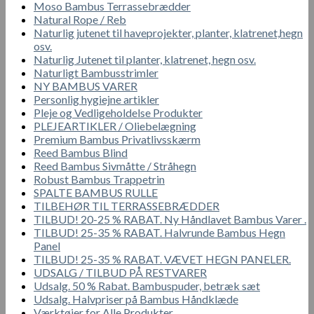
Moso Bambus Terrassebrædder
Natural Rope / Reb
Naturlig jutenet til haveprojekter, planter, klatrenet,hegn
osv.
Naturlig Jutenet til planter, klatrenet, hegn osv.
Naturligt Bambusstrimler
NY BAMBUS VARER
Personlig hygiejne artikler
Pleje og Vedligeholdelse Produkter
PLEJEARTIKLER / Oliebelægning
Premium Bambus Privatlivsskærm
Reed Bambus Blind
Reed Bambus Sivmåtte / Stråhegn
Robust Bambus Trappetrin
SPALTE BAMBUS RULLE
TILBEHØR TIL TERRASSEBRÆDDER
TILBUD! 20-25 % RABAT. Ny Håndlavet Bambus Varer .
TILBUD! 25-35 % RABAT. Halvrunde Bambus Hegn
Panel
TILBUD! 25-35 % RABAT. VÆVET HEGN PANELER.
UDSALG / TILBUD PÅ RESTVARER
Udsalg. 50 % Rabat. Bambuspuder, betræk sæt
Udsalg. Halvpriser på Bambus Håndklæde
Værktøjer for Alle Produkter