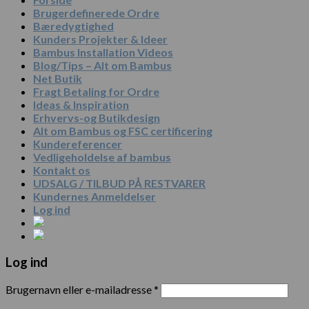
Brugerdefinerede Ordre
Bæredygtighed
Kunders Projekter & Ideer
Bambus Installation Videos
Blog/Tips – Alt om Bambus
Net Butik
Fragt Betaling for Ordre
Ideas & Inspiration
Erhvervs-og Butikdesign
Alt om Bambus og FSC certificering
Kundereferencer
Vedligeholdelse af bambus
Kontakt os
UDSALG / TILBUD PÅ RESTVARER
Kundernes Anmeldelser
Log ind
Log ind
Brugernavn eller e-mailadresse
*