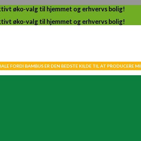
ivt øko-valg til hjemmet og erhvervs bolig!
ivt øko-valg til hjemmet og erhvervs bolig!
IALE FORDI BAMBUS ER DEN BEDSTE KILDE TIL AT PRODUCERE 