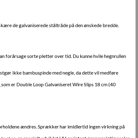
t skære de galvaniserede ståltråde på den ønskede bredde.
 forårsage sorte pletter over tid. Du kunne hvile hegnrullen
Fastgør ikke bambuspinde med negle, da dette vil medføre
d
som er Double Loop Galvaniseret Wire Slips 18 cm (40
orholdene ændres. Sprækker har imidlertid ingen virkning på