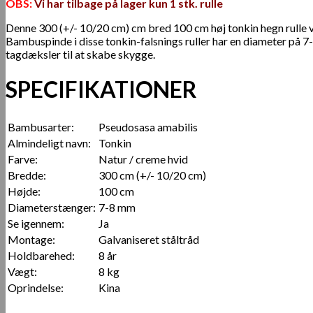
OBS:
Vi har tilbage på lager kun 1 stk. rulle
Denne 300 (+/- 10/20 cm) cm bred 100 cm høj tonkin hegn rulle vi
Bambuspinde i disse tonkin-falsnings ruller har en diameter på 7
tagdæksler til at skabe skygge.
SPECIFIKATIONER
Bambusarter:
Pseudosasa amabilis
Almindeligt navn:
Tonkin
Farve:
Natur / creme hvid
Bredde:
300 cm (+/- 10/20 cm)
Højde:
100 cm
Diameterstænger:
7-8 mm
Se igennem:
Ja
Montage:
Galvaniseret ståltråd
Holdbarehed:
8 år
Vægt:
8 kg
Oprindelse:
Kina