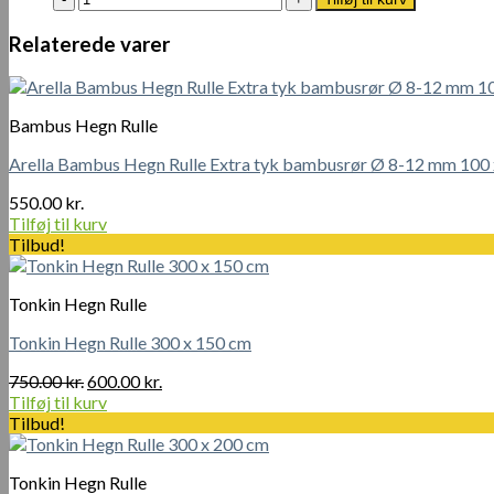
Wire
Booster
Slips
Oil
Relaterede varer
18
1L
cm
antal
(40
stk)
Bambus Hegn Rulle
antal
Arella Bambus Hegn Rulle Extra tyk bambusrør Ø 8-12 mm 100
550.00
kr.
Tilføj til kurv
Tilbud!
Tonkin Hegn Rulle
Tonkin Hegn Rulle 300 x 150 cm
Den
Den
750.00
kr.
600.00
kr.
oprindelige
aktuelle
Tilføj til kurv
pris
pris
Tilbud!
var:
er:
750.00 kr..
600.00 kr..
Tonkin Hegn Rulle