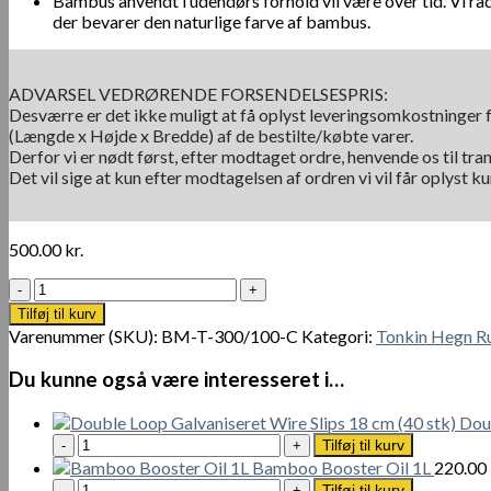
Bambus anvendt i udendørs forhold vil være over tid. Vi 
der bevarer den naturlige farve af bambus.
ADVARSEL VEDRØRENDE FORSENDELSESPRIS:
Desværre er det ikke muligt at få oplyst leveringsomkostninger f
(Længde x Højde x Bredde) af de bestilte/købte varer.
Derfor vi er nødt først, efter modtaget ordre, henvende os til tra
Det vil sige at kun efter modtagelsen af ordren vi vil får oplyst 
500.00
kr.
Tonkin
Hegn
Tilføj til kurv
Rulle
Varenummer (SKU):
BM-T-300/100-C
Kategori:
Tonkin Hegn Ru
300
x
Du kunne også være interesseret i…
100
cm
Doub
antal
Double
Tilføj til kurv
Loop
Bamboo Booster Oil 1L
220.00
Galvaniseret
Bamboo
Tilføj til kurv