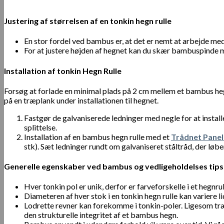
Justering af størrelsen af en tonkin hegn rulle
En stor fordel ved bambus er, at det er nemt at arbejde me
For at justere højden af hegnet kan du skær bambuspinde
Installation af tonkin Hegn Rulle
Forsøg at forlade en minimal plads på 2 cm mellem et bambus hegn
på en træplank under installationen til hegnet.
Fastgør de galvaniserede ledninger med negle for at instal
splittelse.
Installation af en bambus hegn rulle med et
Trådnet Panel
stk). Sæt ledninger rundt om galvaniseret ståltråd, der l
Generelle egenskaber ved bambus og
vedligeholdelses tips
Hver tonkin pol er unik, derfor er farveforskelle i et hegnrul
Diameteren af hver stok i en tonkin hegn rulle kan variere li
Lodrette revner kan forekomme i tonkin-poler. Ligesom træ
den strukturelle integritet af et bambus hegn.