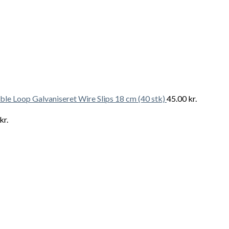
le Loop Galvaniseret Wire Slips 18 cm (40 stk)
45.00
kr.
kr.