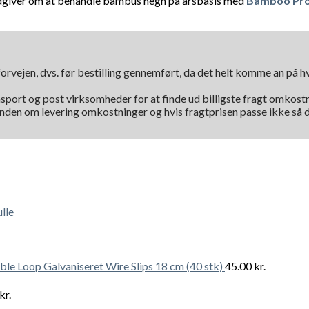
rådgiver om at behandle bambus hegn på årsbasis med
Bamboo Pro
orvejen, dvs. før bestilling gennemført, da det helt komme an på 
nsport og post virksomheder for at finde ud billigste fragt omkostni
kunden om levering omkostninger og hvis fragtprisen passe ikke så d
lle
le Loop Galvaniseret Wire Slips 18 cm (40 stk)
45.00
kr.
kr.