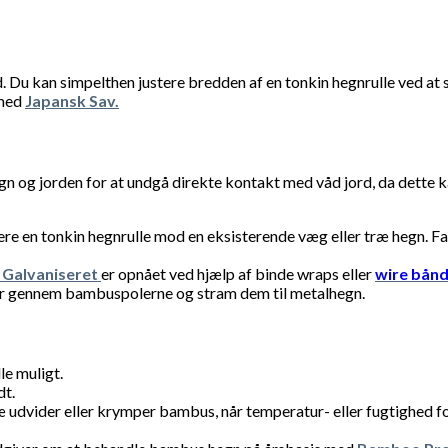
d. Du kan simpelthen justere bredden af en tonkin hegnrulle ved a
 med
Japansk Sav.
 og jorden for at undgå direkte kontakt med våd jord, da dette kan
lere en tonkin hegnrulle mod en eksisterende væg eller træ hegn. 
 Galvaniseret
er opnået ved hjælp af binde wraps eller
wire bån
øber gennem bambuspolerne og stram dem til metalhegn.
le muligt.
dt.
 udvider eller krymper bambus, når temperatur- eller fugtighed f