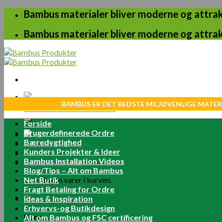
Skip
Bambus materialer bliver moderne og attrakt
to
content
Bambus materialer bliver moderne og attrakt
BAMBUS ER DET BEDSTE MILJØVENLIGE MATER
Søg
efter:
Forside
Brugerdefinerede Ordre
Bæredygtighed
Log ind
Kunders Projekter & Ideer
Bambus Installation Videos
Kurv /
0.00
kr.
0
Blog/Tips – Alt om Bambus
Net Butik
Ingen varer i kurven.
Fragt Betaling for Ordre
0
Ideas & Inspiration
Erhvervs-og Butikdesign
Kurv
Alt om Bambus og FSC certificering