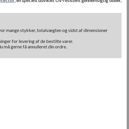
tector
, en specielt udviklet UV-resistent gennemsigtig sealer,
hvor mange stykker, totalvægten og sidst af dimensioner
nger for levering af de bestilte varer.
u må gerne få annulleret din ordre.