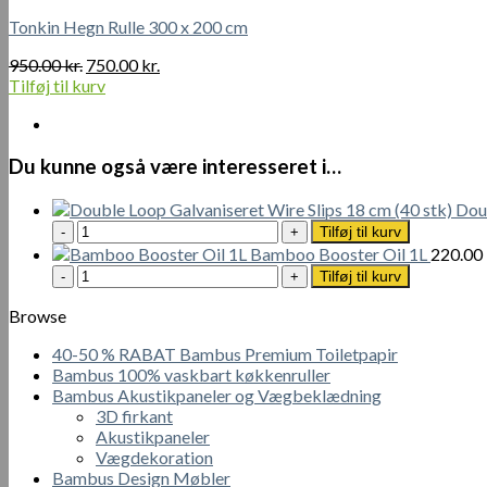
Tonkin Hegn Rulle 300 x 200 cm
Den
Den
950.00
kr.
750.00
kr.
oprindelige
aktuelle
Tilføj til kurv
pris
pris
var:
er:
950.00 kr..
750.00 kr..
Du kunne også være interesseret i…
Doub
Double
Tilføj til kurv
Loop
Bamboo Booster Oil 1L
220.00
Galvaniseret
Bamboo
Tilføj til kurv
Wire
Booster
Slips
Oil
Browse
18
1L
cm
40-50 % RABAT Bambus Premium Toiletpapir
antal
(40
Bambus 100% vaskbart køkkenruller
stk)
Bambus Akustikpaneler og Vægbeklædning
antal
3D firkant
Akustikpaneler
Vægdekoration
Bambus Design Møbler