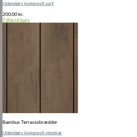
Udendørs komposit sort
200.00
kr.
Tilføj til kurv
Bambus Terrassebrædder
Udendørs komposit stentræ