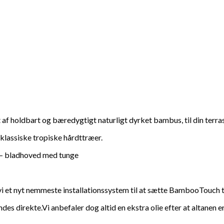
f holdbart og bæredygtigt naturligt dyrket bambus, til din terra
assiske tropiske hårdttræer.
e – bladhoved med tunge
 vi et nyt nemmeste installationssystem til at sætte BambooTouch
es direkte.Vi anbefaler dog altid en ekstra olie efter at altanen er