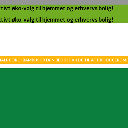
ivt øko-valg til hjemmet og erhvervs bolig!
ivt øko-valg til hjemmet og erhvervs bolig!
IALE FORDI BAMBUS ER DEN BEDSTE KILDE TIL AT PRODUCERE 