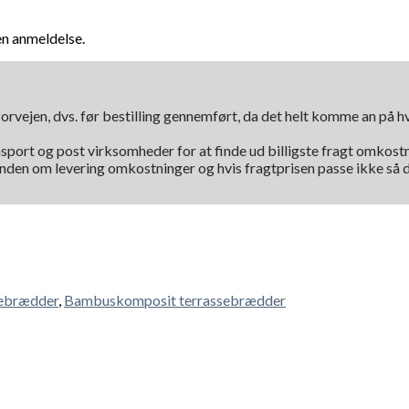
en anmeldelse.
orvejen, dvs. før bestilling gennemført, da det helt komme an på 
nsport og post virksomheder for at finde ud billigste fragt omkostni
kunden om levering omkostninger og hvis fragtprisen passe ikke så d
ebrædder
,
Bambuskomposit terrassebrædder