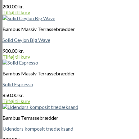
200.00
kr.
Tilføj til kurv
Bambus Massiv Terrassebrædder
Solid Ceylon Big Wave
900.00
kr.
Tilføj til kurv
Bambus Massiv Terrassebrædder
Solid Espresso
850.00
kr.
Tilføj til kurv
Bambus Terrassebrædder
Udendørs komposit trædæksand