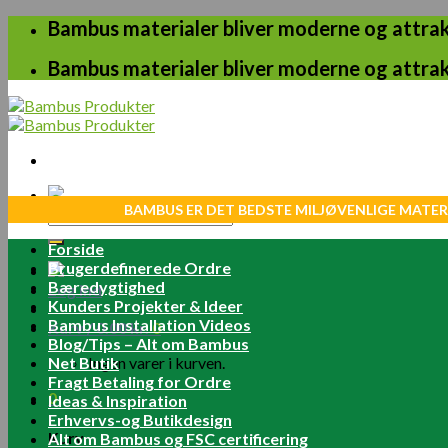
Skip
Bambus materialer bliver moderne og attrakt
to
content
Bambus materialer bliver moderne og attrakt
BAMBUS ER DET BEDSTE MILJØVENLIGE MATER
Søg
efter:
Forside
Brugerdefinerede Ordre
Bæredygtighed
Log ind
Kunders Projekter & Ideer
Bambus Installation Videos
Kurv /
0.00
kr.
0
Blog/Tips – Alt om Bambus
Net Butik
Ingen varer i kurven.
Fragt Betaling for Ordre
0
Ideas & Inspiration
Erhvervs-og Butikdesign
Kurv
Alt om Bambus og FSC certificering