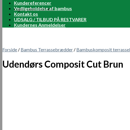
Kundereferencer
Vedligeholdelse af bambus
Ingen varer i kurven.
Kontakt os
UDSALG / TILBUD PÅ RESTVARER
Kundernes Anmeldelser
Forside
/
Bambus Terrassebrædder
/
Bambuskomposit terrass
Udendørs Composit Cut Brun