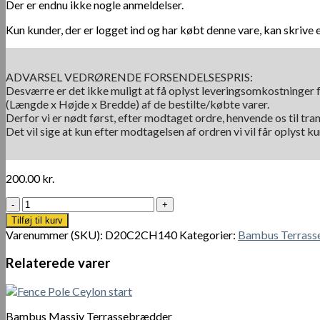
Der er endnu ikke nogle anmeldelser.
Kun kunder, der er logget ind og har købt denne vare, kan skrive 
ADVARSEL VEDRØRENDE FORSENDELSESPRIS:
Desværre er det ikke muligt at få oplyst leveringsomkostninger f
(Længde x Højde x Bredde) af de bestilte/købte varer.
Derfor vi er nødt først, efter modtaget ordre, henvende os til tra
Det vil sige at kun efter modtagelsen af ordren vi vil får oplyst 
200.00
kr.
Udendørs
Composit
Tilføj til kurv
Cut
Varenummer (SKU):
D20C2CH140
Kategorier:
Bambus Terrass
Brun
antal
Relaterede varer
Bambus Massiv Terrassebrædder