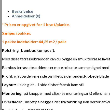
Beskrivelse
Anmeldelser (0)
* Prisen er opgivet for 1 bræt/planke.
Sælges i pakker.
1 pakke indeholder: 44,35 m2 / palle
Polstring i bambus komposit.
Med disse terrassebrædder kan du bygge en smuk terrasse lavet a
Bambus terrassebrædderne er mere robuste sammenlignet med kl
Profil:
glat på den ene side og rillet på den anden.Ribbede blad
Layout:
1 side glat – 1 side ribbet fransk kam stil
Montering:
på knopper med clips (se monteringsark) ellers har
Overflade:
Olieret på begge sider fra fabrik og kan derfor anvend