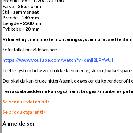
Produktkode – D20C2CH140
Farve –
Skær brun
Stil –
sammensat
Bredde –
140 mm
Længde –
2200 mm
Tykkelse –
20 mm
Vi har et nyt nemmeste monteringssystem til at sætte B
Se installationsvideoen her:
https://www.youtube.com/watch?v=omjI2LPYwUI
I dette system behøver du ikke klemmer og skruer, hvilket sparer
Der skal du kun bruge nitter/stænk og ønsker du køl/endeprofil
Terrassebrædderne kan også nemt bruges / monteres på he
Se produktdatablad>
Se produktgaranti>
Anmeldelser