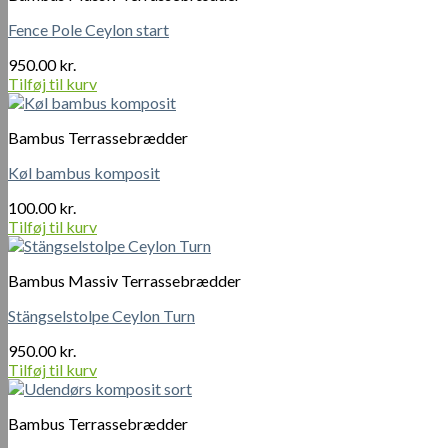
Fence Pole Ceylon start
950.00
kr.
Tilføj til kurv
Bambus Terrassebrædder
Køl bambus komposit
100.00
kr.
Tilføj til kurv
Bambus Massiv Terrassebrædder
Stängselstolpe Ceylon Turn
950.00
kr.
Tilføj til kurv
Bambus Terrassebrædder