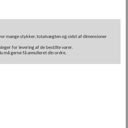
hvor mange stykker, totalvægten og sidst af dimensioner
nger for levering af de bestilte varer.
u må gerne få annulleret din ordre.