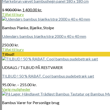
Mørkebrun vævet bambushegn panel 180 x 180 cm
Mulighederne
kan
Den
Den
1 900.00
kr.
1 400.00
kr.
vælges
oprindelige
aktuelle
Tilføj til kurv
på
pris
pris
varesiden
var:
er:
Bambus Planke, Bjælke, Stolpe
1
1
900.00 kr..
400.00 kr..
Udendørs bambus bjælke/strø 2000 x 40 x 40 mm
250.00
kr.
Tilføj til kurv
Tilbud!
UDSALG / TILBUD PÅ RESTVARER
TILBUD ! 50 % RABAT. Cool bambus pudebetræk sæt
Prisinterval:
95.00
kr.
–
255.00
kr.
95.00 kr.
Vælg muligheder
Dette
til
vare
255.00 kr.
Bambus Varer for Personlige brug
har
flere