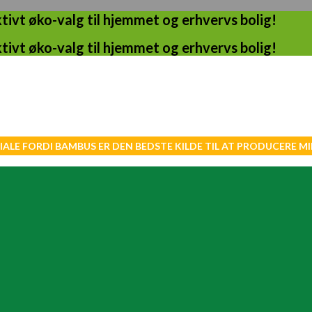
ivt øko-valg til hjemmet og erhvervs bolig!
ivt øko-valg til hjemmet og erhvervs bolig!
IALE FORDI BAMBUS ER DEN BEDSTE KILDE TIL AT PRODUCERE 