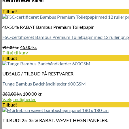
Relaterede varer
liter,
Natur
Tilbud!
og
Plejeolie
Natur
40-50 % RABAT Bambus Premium Toiletpapir
1
Liter
FSC-certificeret Bambus Premium Toiletpapir med 12 ruller pr. 
antal
Den
Den
90.00
kr.
45.00
kr.
oprindelige
aktuelle
Tilføj til kurv
pris
pris
Tilbud!
var:
er:
90.00 kr..
45.00 kr..
UDSALG / TILBUD PÅ RESTVARER
Tunge Bambus Badehåndklæder 600GSM
Den
Den
360.00
kr.
180.00
kr.
oprindelige
aktuelle
Vælg muligheder
Dette
pris
pris
Tilbud!
vare
var:
er:
har
360.00 kr..
180.00 kr..
TILBUD! 25-35 % RABAT. VÆVET HEGN PANELER.
flere
varianter.