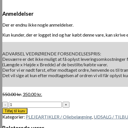
Anmeldelser
Der er endnu ikke nogle anmeldelser.
Kun kunder, der er logget ind og har købt denne vare, kan skrive 
ADVARSEL VEDRØRENDE FORSENDELSESPRIS:
Desværre er det ikke muligt at få oplyst leveringsomkostninger f
(Længde x Højde x Bredde) af de bestilte/købte varer.
Derfor vi er nødt først, efter modtaget ordre, henvende os til tra
Det vil sige at kun efter modtagelsen af ordren vi vil får oplyst 
Den
Den
550.00
kr.
350.00
kr.
oprindelige
aktuelle
Woca
pris
pris
Gulvolie,
var:
er:
Tilføj til kurv
Trip
550.00 kr..
350.00 kr..
Kategorier:
PLEJEARTIKLER / Oliebelægning
,
UDSALG / TILB
trap,
1