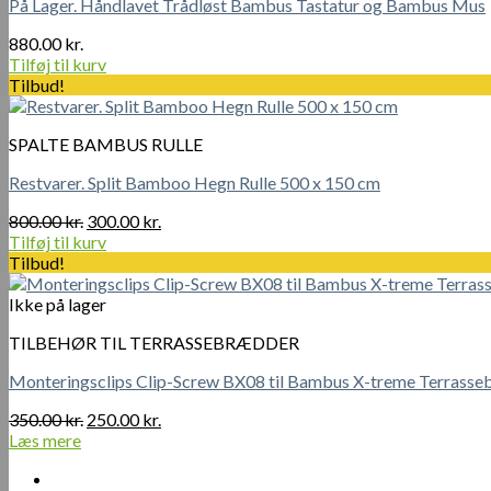
På Lager. Håndlavet Trådløst Bambus Tastatur og Bambus Mus
varianter.
Mulighederne
880.00
kr.
kan
Tilføj til kurv
vælges
Tilbud!
på
varesiden
SPALTE BAMBUS RULLE
Restvarer. Split Bamboo Hegn Rulle 500 x 150 cm
Den
Den
800.00
kr.
300.00
kr.
oprindelige
aktuelle
Tilføj til kurv
pris
pris
Tilbud!
var:
er:
800.00 kr..
300.00 kr..
Ikke på lager
TILBEHØR TIL TERRASSEBRÆDDER
Monteringsclips Clip-Screw BX08 til Bambus X-treme Terrass
Den
Den
350.00
kr.
250.00
kr.
oprindelige
aktuelle
Læs mere
pris
pris
var:
er: