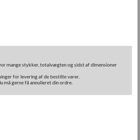
hvor mange stykker, totalvægten og sidst af dimensioner
nger for levering af de bestilte varer.
u må gerne få annulleret din ordre.