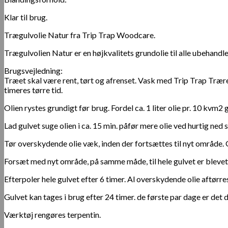
Klar til brug.
Trægulvolie Natur fra Trip Trap Woodcare.
Trægulvolien Natur er en højkvalitets grundolie til alle ubehand
Brugsvejledning:
Træet skal være rent, tørt og afrenset. Vask med Trip Trap Træren
timeres tørre tid.
Olien rystes grundigt før brug. Fordel ca. 1 liter olie pr. 10 kvm2 g
Lad gulvet suge olien i ca. 15 min. påfør mere olie ved hurtig ned 
Tør overskydende olie væk, inden der fortsættes til nyt område.
Forsæt med nyt område, på samme måde, til hele gulvet er blevet
Efterpoler hele gulvet efter 6 timer. Al overskydende olie aftørre
Gulvet kan tages i brug efter 24 timer. de første par dage er det
Værktøj rengøres terpentin.