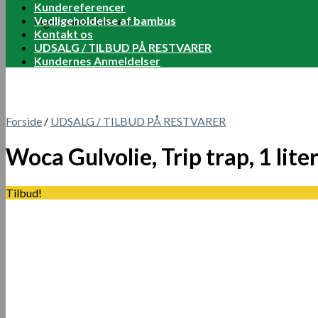
Kundereferencer
Vedligeholdelse af bambus
Ingen varer i kurven.
Kontakt os
UDSALG / TILBUD PÅ RESTVARER
Kundernes Anmeldelser
Forside
/
UDSALG / TILBUD PÅ RESTVARER
Woca Gulvolie, Trip trap, 1 lite
Tilbud!