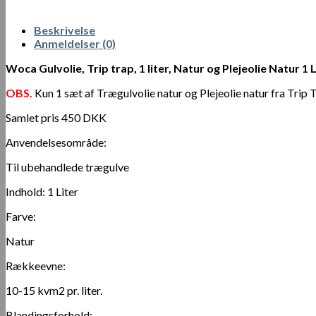
Beskrivelse
Anmeldelser (0)
Woca Gulvolie, Trip trap, 1 liter, Natur og Plejeolie Natur 1 
OBS.
Kun 1 sæt af
Trægulvolie natur og Plejeolie natur fra Trip 
Samlet pris 450 DKK
Anvendelsesområde:
Til ubehandlede trægulve
Indhold: 1 Liter
Farve:
Natur
Rækkeevne:
10-15 kvm2 pr. liter.
Blandingsforhold: