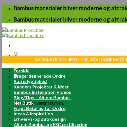
Skip
Bambus materialer bliver moderne og attrakt
to
content
Bambus materialer bliver moderne og attrakt
BAMBUS ER DET BEDSTE MILJØVENLIGE MATER
Søg
efter:
Forside
Brugerdefinerede Ordre
Bæredygtighed
Log ind
Kunders Projekter & Ideer
Bambus Installation Videos
Kurv /
0.00
kr.
0
Blog/Tips – Alt om Bambus
Net Butik
Ingen varer i kurven.
Fragt Betaling for Ordre
0
Ideas & Inspiration
Erhvervs-og Butikdesign
Kurv
Alt om Bambus og FSC certificering