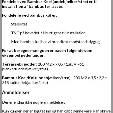
Fordelen ved Bambus Keel (undebjælker/strø) er til
installation af bambus terrasser.
Fordelene ved bambus køl er:
Stabilitet
T&G på hovedet, så hurtigere til installation
Med bambus køl har vi brandtest modstandsdygtig
For at beregne mængden er basen følgende som
eksempel nedenunder:
T
errassebrædder
: 200 M2 x 7,05 / 1,85 = 761
planker(undebjælker/strø).
Bambus Keel/Køl (undebjælker/strø)
: 200 M2 x 3,5 / 2,2 =
318 køl(undebjælker/strø)
Anmeldelser
Der er endnu ikke nogle anmeldelser.
Kun kunder, der er logget ind og har købt denne vare, kan skrive