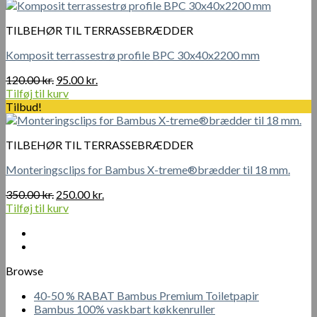
var:
er:
600.00 kr..
450.00 kr..
TILBEHØR TIL TERRASSEBRÆDDER
Komposit terrassestrø profile BPC 30x40x2200 mm
Den
Den
120.00
kr.
95.00
kr.
oprindelige
aktuelle
Tilføj til kurv
pris
pris
Tilbud!
var:
er:
120.00 kr..
95.00 kr..
TILBEHØR TIL TERRASSEBRÆDDER
Monteringsclips for Bambus X-treme®brædder til 18 mm.
Den
Den
350.00
kr.
250.00
kr.
oprindelige
aktuelle
Tilføj til kurv
pris
pris
var:
er:
350.00 kr..
250.00 kr..
Browse
40-50 % RABAT Bambus Premium Toiletpapir
Bambus 100% vaskbart køkkenruller