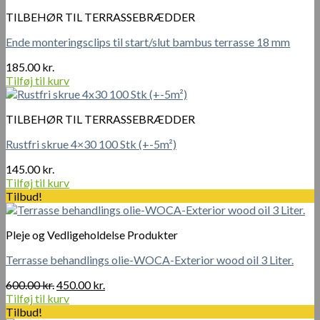
var:
er:
TILBEHØR TIL TERRASSEBRÆDDER
200.00 kr..
160.00 kr..
Ende monteringsclips til start/slut bambus terrasse 18 mm
185.00
kr.
Tilføj til kurv
TILBEHØR TIL TERRASSEBRÆDDER
Rustfri skrue 4×30 100 Stk (+-5m²)
145.00
kr.
Tilføj til kurv
Tilbud!
Pleje og Vedligeholdelse Produkter
Terrasse behandlings olie-WOCA-Exterior wood oil 3 Liter.
Den
Den
600.00
kr.
450.00
kr.
oprindelige
aktuelle
Tilføj til kurv
pris
pris
Tilbud!