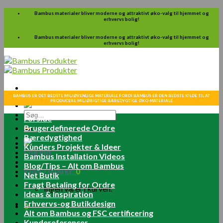
Skip
Bambus materialer bliver moderne og attraktivt øko-valg til hjemmet og
erhvervs bolig!
to
content
Bambus materialer bliver moderne og attraktivt øko-valg til hjemmet og
erhvervs bolig!
BAMBUS ER DET BEDSTE MILJØVENLIGE MATERIALE FORDI BAMBUS ER DEN BEDSTE KILDE TIL AT
PRODUCERE MILJØRIGTIGE BÆREDYGTIGE ØKO-MATERIALE
Søg
Forside
efter:
Brugerdefinerede Ordre
Bæredygtighed
Kunders Projekter & Ideer
Log ind
Bambus Installation Videos
Blog/Tips – Alt om Bambus
Kurv /
0.00
kr.
0
Net Butik
Fragt Betaling for Ordre
Ingen varer i kurven.
Ideas & Inspiration
Erhvervs-og Butikdesign
0
Alt om Bambus og FSC certificering
Kundereferencer