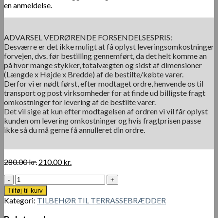
en anmeldelse.
ADVARSEL VEDRØRENDE FORSENDELSESPRIS:
Desværre er det ikke muligt at få oplyst leveringsomkostninger
forvejen, dvs. før bestilling gennemført, da det helt komme an
på hvor mange stykker, totalvægten og sidst af dimensioner
(Længde x Højde x Bredde) af de bestilte/købte varer.
Derfor vi er nødt først, efter modtaget ordre, henvende os til
transport og post virksomheder for at finde ud billigste fragt
omkostninger for levering af de bestilte varer.
Det vil sige at kun efter modtagelsen af ordren vi vil får oplyst
kunden om levering omkostninger og hvis fragtprisen passe
ikke så du må gerne få annulleret din ordre.
Den
Den
280.00
kr.
210.00
kr.
oprindelige
aktuelle
Bambus
pris
pris
Keel/Køl
var:
er:
Tilføj til kurv
(underbjælker/strø)
280.00 kr..
210.00 kr..
Kategori:
TILBEHØR TIL TERRASSEBRÆDDER
til
BambooTouch