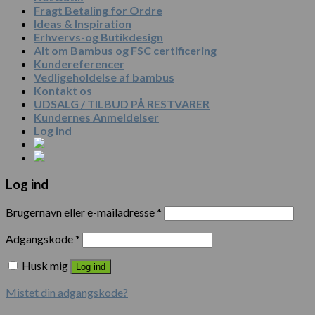
Fragt Betaling for Ordre
Ideas & Inspiration
Erhvervs-og Butikdesign
Alt om Bambus og FSC certificering
Kundereferencer
Vedligeholdelse af bambus
Kontakt os
UDSALG / TILBUD PÅ RESTVARER
Kundernes Anmeldelser
Log ind
Log ind
Brugernavn eller e-mailadresse
*
Adgangskode
*
Husk mig
Log ind
Mistet din adgangskode?