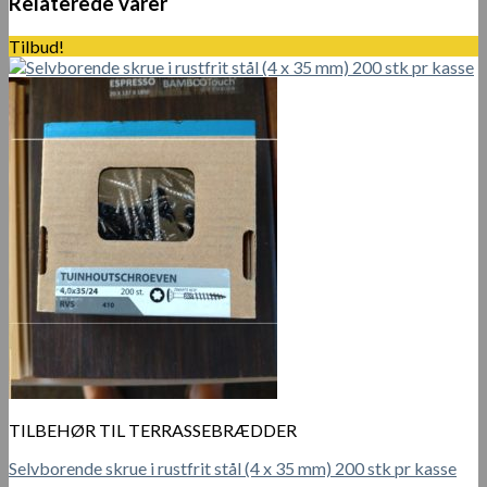
Relaterede varer
terrassebrædder
antal
Tilbud!
TILBEHØR TIL TERRASSEBRÆDDER
Selvborende skrue i rustfrit stål (4 x 35 mm) 200 stk pr kasse