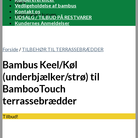
Kurv
Vedligeholdelse af bambus
Kontakt os
Ingen varer i kurven.
UDSALG / TILBUD PÅ RESTVARER
Kundernes Anmeldelser
Forside
/
TILBEHØR TIL TERRASSEBRÆDDER
Bambus Keel/Køl
(underbjælker/strø) til
BambooTouch
terrassebrædder
Tilbud!