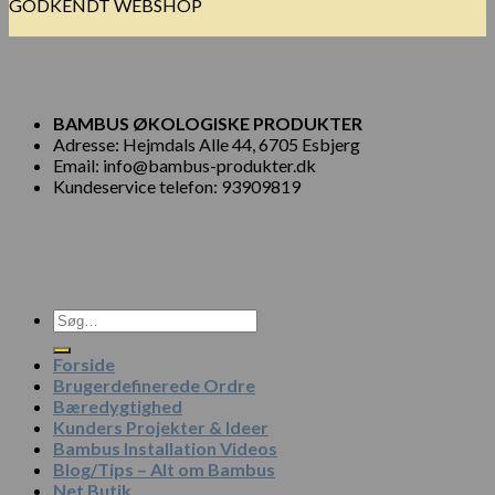
GODKENDT WEBSHOP
BAMBUS ØKOLOGISKE PRODUKTER
Adresse: Hejmdals Alle 44, 6705 Esbjerg
Email: info@bambus-produkter.dk
Kundeservice telefon: 93909819
Søg
efter:
Forside
Brugerdefinerede Ordre
Bæredygtighed
Kunders Projekter & Ideer
Bambus Installation Videos
Blog/Tips – Alt om Bambus
Net Butik