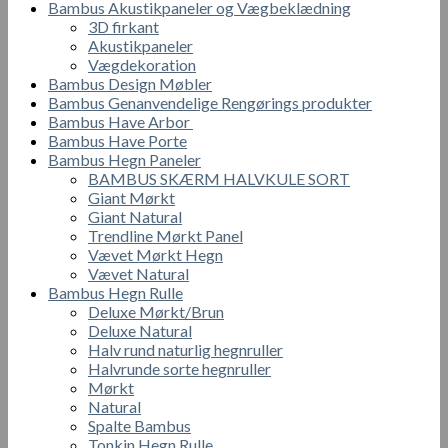
Bambus Akustikpaneler og Vægbeklædning
3D firkant
Akustikpaneler
Vægdekoration
Bambus Design Møbler
Bambus Genanvendelige Rengørings produkter
Bambus Have Arbor
Bambus Have Porte
Bambus Hegn Paneler
BAMBUS SKÆRM HALVKULE SORT
Giant Mørkt
Giant Natural
Trendline Mørkt Panel
Vævet Mørkt Hegn
Vævet Natural
Bambus Hegn Rulle
Deluxe Mørkt/Brun
Deluxe Natural
Halv rund naturlig hegnruller
Halvrunde sorte hegnruller
Mørkt
Natural
Spalte Bambus
Tonkin Hegn Rulle