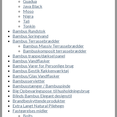
Guadua
Java Black
Moso
Nigra
Tali
Tonkin
Bambus Rundstok
Bambus Springvand
Bambus Terrassebrædder
Bambus Massiv Terrassebrædder
Bambuskomposit terrassebrædder
Bambus trappe/dæksel panel
Bambus Vandflasker
Bambus Varer for Personlige brug
Bambus Бestik Кøkkenværktøj
Bambus/Glas Vandflasker
Bambusservietter
Bambusstænger / Bambuspinde
Big Opbevaringspose til husholdningsbrug
Blinds Bambus Elegant designstil
Brandbeskyttende produkter
Extra Langt Natural Pilehegn
Fastgørelses midler
Bolts