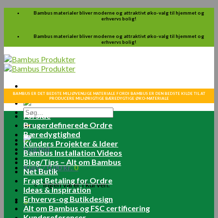
Skip
Bambus materialer bliver moderne og attraktivt øko-valg til hjemmet og
erhvervs bolig!
to
content
Bambus materialer bliver moderne og attraktivt øko-valg til hjemmet og
erhvervs bolig!
BAMBUS ER DET BEDSTE MILJØVENLIGE MATERIALE FORDI BAMBUS ER DEN BEDSTE KILDE TIL AT
PRODUCERE MILJØRIGTIGE BÆREDYGTIGE ØKO-MATERIALE
Søg
Forside
efter:
Brugerdefinerede Ordre
Bæredygtighed
Kunders Projekter & Ideer
Log ind
Bambus Installation Videos
Blog/Tips – Alt om Bambus
Kurv /
0.00
kr.
0
Net Butik
Fragt Betaling for Ordre
Ingen varer i kurven.
Ideas & Inspiration
Erhvervs-og Butikdesign
0
Alt om Bambus og FSC certificering
Kundereferencer