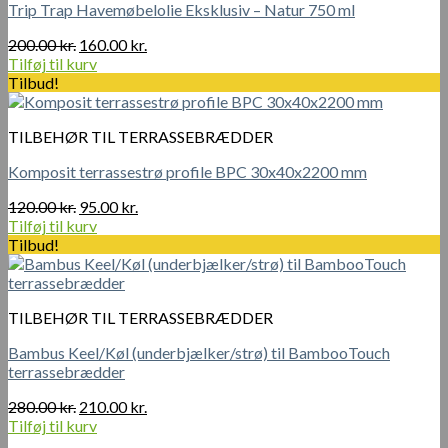
Trip Trap Havemøbelolie Eksklusiv – Natur 750 ml
Den
Den
200.00
kr.
160.00
kr.
oprindelige
aktuelle
Tilføj til kurv
pris
pris
Tilbud!
var:
er:
200.00 kr..
160.00 kr..
TILBEHØR TIL TERRASSEBRÆDDER
Komposit terrassestrø profile BPC 30x40x2200 mm
Den
Den
120.00
kr.
95.00
kr.
oprindelige
aktuelle
Tilføj til kurv
pris
pris
Tilbud!
var:
er:
120.00 kr..
95.00 kr..
TILBEHØR TIL TERRASSEBRÆDDER
Bambus Keel/Køl (underbjælker/strø) til BambooTouch
terrassebrædder
Den
Den
280.00
kr.
210.00
kr.
oprindelige
aktuelle
Tilføj til kurv
pris
pris