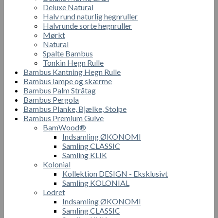
Deluxe Natural
Halv rund naturlig hegnruller
Halvrunde sorte hegnruller
Mørkt
Natural
Spalte Bambus
Tonkin Hegn Rulle
Bambus Kantning Hegn Rulle
Bambus lampe og skærme
Bambus Palm Stråtag
Bambus Pergola
Bambus Planke, Bjælke, Stolpe
Bambus Premium Gulve
BamWood®
Indsamling ØKONOMI
Samling CLASSIC
Samling KLIK
Kolonial
Kollektion DESIGN - Eksklusivt
Samling KOLONIAL
Lodret
Indsamling ØKONOMI
Samling CLASSIC