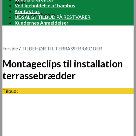
Kurv
Vedligeholdelse af bambus
Kontakt os
Ingen varer i kurven.
UDSALG / TILBUD PÅ RESTVARER
Kundernes Anmeldelser
Forside
/
TILBEHØR TIL TERRASSEBRÆDDER
Montageclips til installation
terrassebrædder
Tilbud!