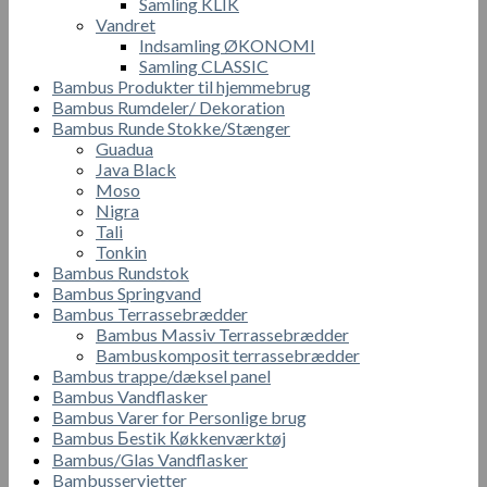
Samling KLIK
Vandret
Indsamling ØKONOMI
Samling CLASSIC
Bambus Produkter til hjemmebrug
Bambus Rumdeler/ Dekoration
Bambus Runde Stokke/Stænger
Guadua
Java Black
Moso
Nigra
Tali
Tonkin
Bambus Rundstok
Bambus Springvand
Bambus Terrassebrædder
Bambus Massiv Terrassebrædder
Bambuskomposit terrassebrædder
Bambus trappe/dæksel panel
Bambus Vandflasker
Bambus Varer for Personlige brug
Bambus Бestik Кøkkenværktøj
Bambus/Glas Vandflasker
Bambusservietter