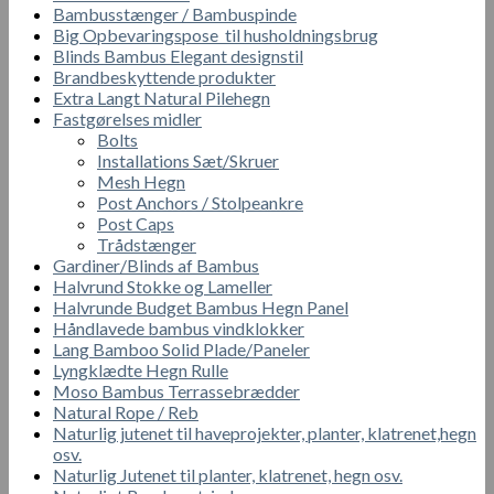
Bambusstænger / Bambuspinde
Big Opbevaringspose til husholdningsbrug
Blinds Bambus Elegant designstil
Brandbeskyttende produkter
Extra Langt Natural Pilehegn
Fastgørelses midler
Bolts
Installations Sæt/Skruer
Mesh Hegn
Post Anchors / Stolpeankre
Post Caps
Trådstænger
Gardiner/Blinds af Bambus
Halvrund Stokke og Lameller
Halvrunde Budget Bambus Hegn Panel
Håndlavede bambus vindklokker
Lang Bamboo Solid Plade/Paneler
Lyngklædte Hegn Rulle
Moso Bambus Terrassebrædder
Natural Rope / Reb
Naturlig jutenet til haveprojekter, planter, klatrenet,hegn
osv.
Naturlig Jutenet til planter, klatrenet, hegn osv.