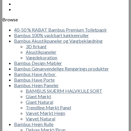
var:
er:
280.00 kr..
210.00 kr..
Browse
40-50 % RABAT Bambus Premium Toiletpapir
Bambus 100% vaskbart køkkenruller
Bambus Akustikpaneler og Vægbeklædning
3D firkant
Akustikpaneler
Vægdekoration
Bambus Design Møbler
Bambus Genanvendelige Rengørings produkter
Bambus Have Arbor
Bambus Have Porte
Bambus Hegn Paneler
BAMBUS SKÆRM HALVKULE SORT
Giant Mørkt
Giant Natural
Trendline Mørkt Panel
Vævet Mørkt Hegn
Vævet Natural
Bambus Hegn Rulle
Deluxe Mørkt/Brun