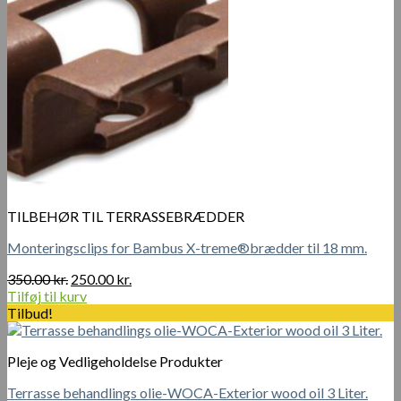
TILBEHØR TIL TERRASSEBRÆDDER
Monteringsclips for Bambus X-treme®brædder til 18 mm.
Den
Den
350.00
kr.
250.00
kr.
oprindelige
aktuelle
Tilføj til kurv
pris
pris
Tilbud!
var:
er:
350.00 kr..
250.00 kr..
Pleje og Vedligeholdelse Produkter
Terrasse behandlings olie-WOCA-Exterior wood oil 3 Liter.