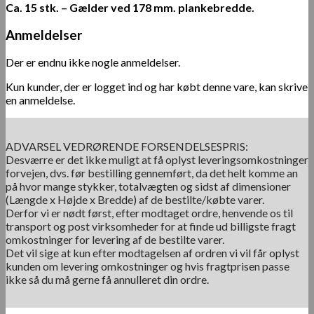
Ca. 15 stk. – Gælder ved 178 mm. plankebredde.
Anmeldelser
Der er endnu ikke nogle anmeldelser.
Kun kunder, der er logget ind og har købt denne vare, kan skrive
en anmeldelse.
ADVARSEL VEDRØRENDE FORSENDELSESPRIS:
Desværre er det ikke muligt at få oplyst leveringsomkostninger
forvejen, dvs. før bestilling gennemført, da det helt komme an
på hvor mange stykker, totalvægten og sidst af dimensioner
(Længde x Højde x Bredde) af de bestilte/købte varer.
Derfor vi er nødt først, efter modtaget ordre, henvende os til
transport og post virksomheder for at finde ud billigste fragt
omkostninger for levering af de bestilte varer.
Det vil sige at kun efter modtagelsen af ordren vi vil får oplyst
kunden om levering omkostninger og hvis fragtprisen passe
ikke så du må gerne få annulleret din ordre.