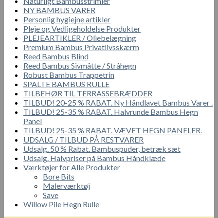
Naturligt Bambusstrimler
NY BAMBUS VARER
Personlig hygiejne artikler
Pleje og Vedligeholdelse Produkter
PLEJEARTIKLER / Oliebelægning
Premium Bambus Privatlivsskærm
Reed Bambus Blind
Reed Bambus Sivmåtte / Stråhegn
Robust Bambus Trappetrin
SPALTE BAMBUS RULLE
TILBEHØR TIL TERRASSEBRÆDDER
TILBUD! 20-25 % RABAT. Ny Håndlavet Bambus Varer .
TILBUD! 25-35 % RABAT. Halvrunde Bambus Hegn
Panel
TILBUD! 25-35 % RABAT. VÆVET HEGN PANELER.
UDSALG / TILBUD PÅ RESTVARER
Udsalg. 50 % Rabat. Bambuspuder, betræk sæt
Udsalg. Halvpriser på Bambus Håndklæde
Værktøjer for Alle Produkter
Bore Bits
Malerværktøj
Save
Willow Pile Hegn Rulle