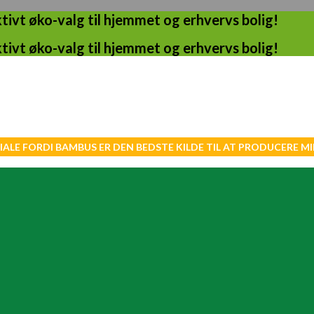
ivt øko-valg til hjemmet og erhvervs bolig!
ivt øko-valg til hjemmet og erhvervs bolig!
IALE FORDI BAMBUS ER DEN BEDSTE KILDE TIL AT PRODUCERE 