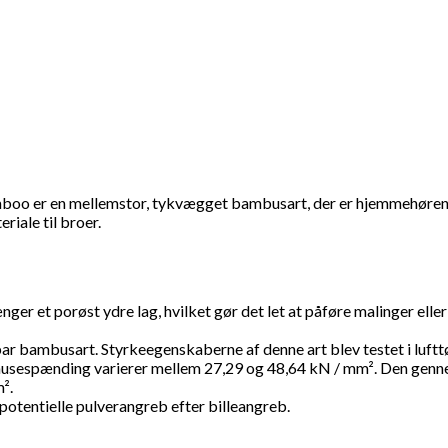
boo er en mellemstor, tykvægget bambusart, der er hjemmehørend
riale til broer.
t porøst ydre lag, hvilket gør det let at påføre malinger eller la
r bambusart. Styrkeegenskaberne af denne art blev testet i luftt
nusespænding varierer mellem 27,29 og 48,64 kN / mm². Den genne
².
otentielle pulverangreb efter billeangreb.