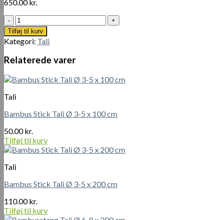
650.00
kr.
Bambusstang
Tali
Tilføj til kurv
Ø
Kategori:
Tali
8-
10
Relaterede varer
x
400
cm
antal
Tali
Bambus Stick Tali Ø 3-5 x 100 cm
50.00
kr.
Tilføj til kurv
Tali
Bambus Stick Tali Ø 3-5 x 200 cm
110.00
kr.
Tilføj til kurv