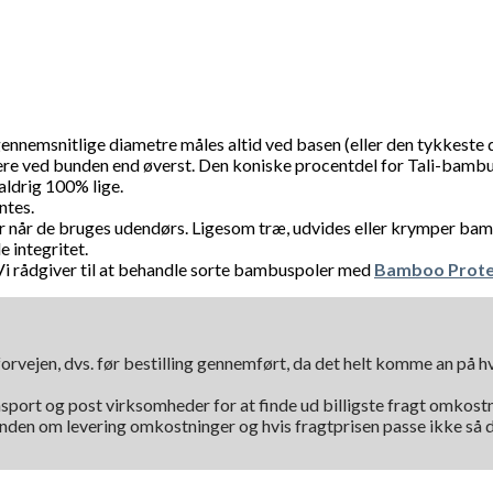
nnemsnitlige diametre måles altid ved basen (eller den tykkeste 
ere ved bunden end øverst. Den koniske procentdel for Tali-bamb
ldrig 100% lige.
ntes.
r når de bruges udendørs. Ligesom træ, udvides eller krymper bam
 integritet.
 Vi rådgiver til at behandle sorte bambuspoler med
Bamboo Prote
orvejen, dvs. før bestilling gennemført, da det helt komme an på 
nsport og post virksomheder for at finde ud billigste fragt omkostni
kunden om levering omkostninger og hvis fragtprisen passe ikke så d