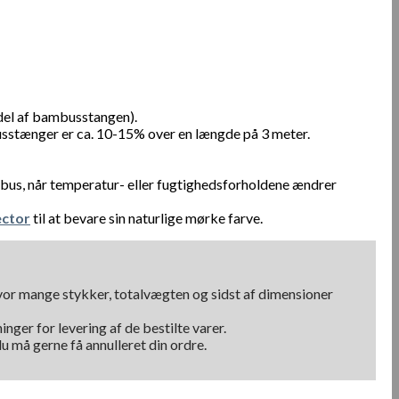
del af bambusstangen).
usstænger er ca. 10-15% over en længde på 3 meter.
bus, når temperatur- eller fugtighedsforholdene ændrer
ctor
til at bevare sin naturlige mørke farve.
hvor mange stykker, totalvægten og sidst af dimensioner
nger for levering af de bestilte varer.
u må gerne få annulleret din ordre.