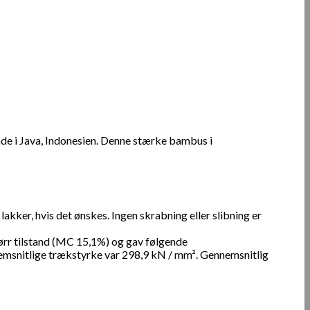
e i Java, Indonesien. Denne stærke bambus i
kker, hvis det ønskes. Ingen skrabning eller slibning er
ørr tilstand (MC 15,1%) og gav følgende
msnitlige trækstyrke var 298,9 kN / mm². Gennemsnitlig