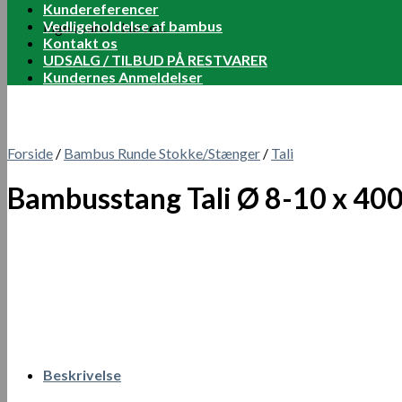
Kundereferencer
Vedligeholdelse af bambus
Ingen varer i kurven.
Kontakt os
UDSALG / TILBUD PÅ RESTVARER
Kundernes Anmeldelser
Forside
/
Bambus Runde Stokke/Stænger
/
Tali
Bambusstang Tali Ø 8-10 x 40
Beskrivelse