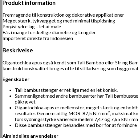
Produkt information
Fremragende til konstruktion og dekorative applikationer
Meget stærk, tykvægget og med minimal tilspidsning
Porøst ydre lag – let at male
Fås i mange forskellige diametre og længder
Importeret direkte fra Indonesien
Beskrivelse
Gigantochloa apus også kendt som Tali Bamboo eller String Bam
konstruktionskvalitet bruges ofte til stilladser og som byggemate
Egenskaber
Tali bambusstænger er ret lige med en let konisk.
Sammenlignet med andre bambusarter har Tali bambusstænger e
påkrævet.
Gigantochloa apus er mellemstor, meget stærk og en holdba
resultater. Gennemsnitlig MOR: 87,5 N / mm², maksimal k
forskydningsstyrke varierede mellem 7,47 og 7,65 kN / mm
Disse bambusstænger behandles med bor for at forhindre p
Almindelige anvendelser