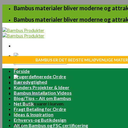
Skip
Bambus materialer bliver moderne og attrakt
to
content
Bambus materialer bliver moderne og attrakt
BAMBUS ER DET BEDSTE MILJØVENLIGE MATER
Søg
efter:
Forside
Brugerdefinerede Ordre
Bæredygtighed
Log ind
Kunders Projekter & Ideer
Bambus Installation Videos
Kurv /
0.00
kr.
0
Blog/Tips – Alt om Bambus
Net Butik
Ingen varer i kurven.
Fragt Betaling for Ordre
0
Ideas & Inspiration
Erhvervs-og Butikdesign
Kurv
Alt om Bambus og FSC certificering