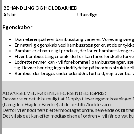
BEHANDLING OG HOLDBARHED
Afslut
Ufærdige
Egenskaber
Diameteren på hver bambusstang varierer. Vores angivne ge
En naturlig egenskab ved bambusstænger er, at de er tykk
Bambus er et naturligt produkt, derfor er bambusstænger a
Hver bambusstang er unik, derfor kan farveforskelle forve
Lodrette revner kan / vil forekomme i bambusstænger, isæ
sig. Revner har dog ingen indflydelse på bambus strukturelle
Bambus, der bruges under udendørs forhold, vejr over tid.
ADVARSEL VEDRØRENDE FORSENDELSESPRIS:
Desværre er det ikke muligt at få oplyst leveringsomkostninger f
(Længde x Højde x Bredde) af de bestilte/købte varer.
Derfor vi er nødt først, efter modtaget ordre, henvende os til tra
Det vil sige at kun efter modtagelsen af ordren vi vil får oplyst 