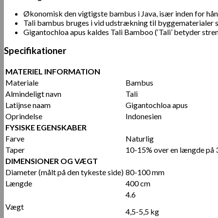
Økonomisk den vigtigste bambus i Java, især inden for hå
Tali bambus bruges i vid udstrækning til byggematerialer s
Gigantochloa apus kaldes Tali Bamboo (‘Tali’ betyder stren
Specifikationer
MATERIEL INFORMATION
Materiale
Bambus
Almindeligt navn
Tali
Latijnse naam
Gigantochloa apus
Oprindelse
Indonesien
FYSISKE EGENSKABER
Farve
Naturlig
Taper
10-15% over en længde på 
DIMENSIONER OG VÆGT
Diameter (målt på den tykeste side)
80-100 mm
Længde
400 cm
4.6
Vægt
4,5-5,5 kg