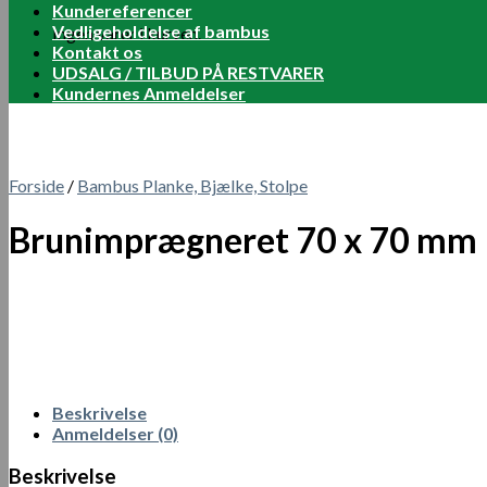
Kundereferencer
Vedligeholdelse af bambus
Ingen varer i kurven.
Kontakt os
UDSALG / TILBUD PÅ RESTVARER
Kundernes Anmeldelser
Forside
/
Bambus Planke, Bjælke, Stolpe
Brunimprægneret 70 x 70 mm –
Beskrivelse
Anmeldelser (0)
Beskrivelse