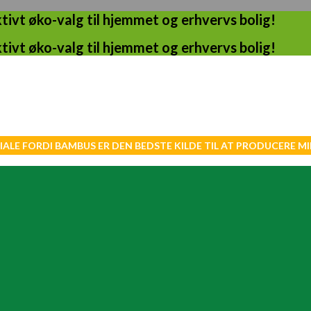
ivt øko-valg til hjemmet og erhvervs bolig!
ivt øko-valg til hjemmet og erhvervs bolig!
IALE FORDI BAMBUS ER DEN BEDSTE KILDE TIL AT PRODUCERE 