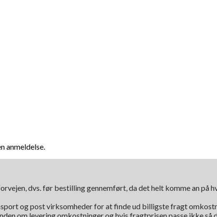
en anmeldelse.
orvejen, dvs. før bestilling gennemført, da det helt komme an på 
nsport og post virksomheder for at finde ud billigste fragt omkostni
kunden om levering omkostninger og hvis fragtprisen passe ikke så d