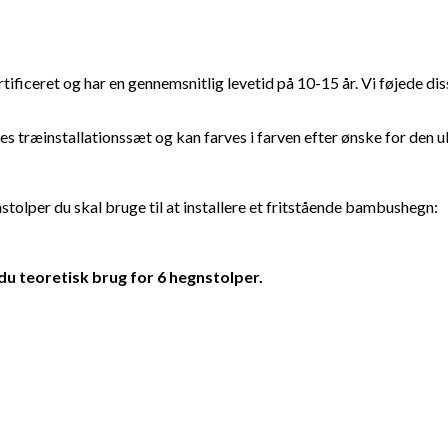
ret og har en gennemsnitlig levetid på 10-15 år. Vi føjede disse h
træinstallationssæt og kan farves i farven efter ønske for den ul
tolper du skal bruge til at installere et fritstående bambushegn:
du teoretisk brug for 6 hegnstolper.