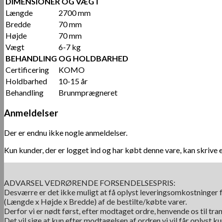
DIMENSIONER OG VÆGT
Længde
2700 mm
Bredde
70 mm
Højde
70 mm
Vægt
6-7 kg
BEHANDLING OG HOLDBARHED
Certificering
KOMO
Holdbarhed
10-15 år
Behandling
Brunmprægneret
Anmeldelser
Der er endnu ikke nogle anmeldelser.
Kun kunder, der er logget ind og har købt denne vare, kan skrive 
ADVARSEL VEDRØRENDE FORSENDELSESPRIS:
Desværre er det ikke muligt at få oplyst leveringsomkostninger f
(Længde x Højde x Bredde) af de bestilte/købte varer.
Derfor vi er nødt først, efter modtaget ordre, henvende os til tra
Det vil sige at kun efter modtagelsen af ordren vi vil får oplyst 