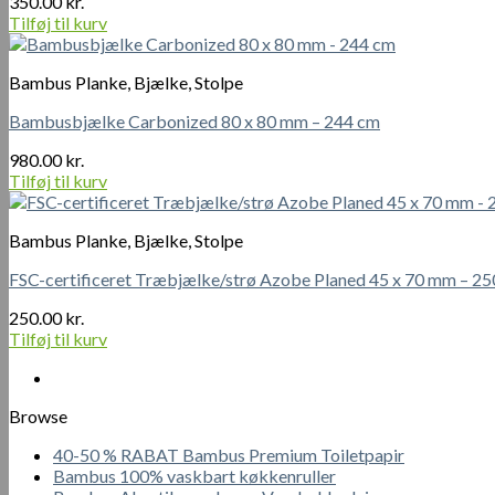
350.00
kr.
Tilføj til kurv
Bambus Planke, Bjælke, Stolpe
Bambusbjælke Carbonized 80 x 80 mm – 244 cm
980.00
kr.
Tilføj til kurv
Bambus Planke, Bjælke, Stolpe
FSC-certificeret Træbjælke/strø Azobe Planed 45 x 70 mm – 2
250.00
kr.
Tilføj til kurv
Browse
40-50 % RABAT Bambus Premium Toiletpapir
Bambus 100% vaskbart køkkenruller