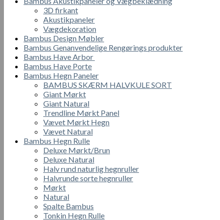
Bambus Akustikpaneler og Vægbeklædning
3D firkant
Akustikpaneler
Vægdekoration
Bambus Design Møbler
Bambus Genanvendelige Rengørings produkter
Bambus Have Arbor
Bambus Have Porte
Bambus Hegn Paneler
BAMBUS SKÆRM HALVKULE SORT
Giant Mørkt
Giant Natural
Trendline Mørkt Panel
Vævet Mørkt Hegn
Vævet Natural
Bambus Hegn Rulle
Deluxe Mørkt/Brun
Deluxe Natural
Halv rund naturlig hegnruller
Halvrunde sorte hegnruller
Mørkt
Natural
Spalte Bambus
Tonkin Hegn Rulle