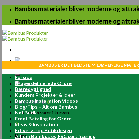
Skip
Bambus materialer bliver moderne og attrakt
to
content
Bambus materialer bliver moderne og attrakt
BAMBUS ER DET BEDSTE MILJØVENLIGE MATER
Søg
efter:
Forside
Brugerdefinerede Ordre
Bæredygtighed
Log ind
Kunders Projekter & Ideer
Bambus Installation Videos
Kurv /
0.00
kr.
0
Blog/Tips – Alt om Bambus
Net Butik
Ingen varer i kurven.
Fragt Betaling for Ordre
0
Ideas & Inspiration
Erhvervs-og Butikdesign
Kurv
Alt om Bambus og FSC certificering