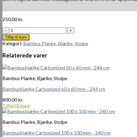
250.00
kr.
Brunimprægneret
70
Tilføj til kurv
x
Kategori:
Bambus Planke, Bjælke, Stolpe
70
mm
Relaterede varer
–
270
cm
træstolpe
Bambus Planke, Bjælke, Stolpe
i
klasse
Bambusbjælke Carbonized 60 x 60 mm – 244 cm
A
antal
800.00
kr.
Tilføj til kurv
Bambus Planke, Bjælke, Stolpe
Bambusbjælke Carbonized 100 x 100 mm – 240 cm