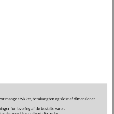
hvor mange stykker, totalvægten og sidst af dimensioner
nger for levering af de bestilte varer.
u må gerne få annulleret din ordre.