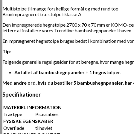
Multistolpe til mange forskellige formål og med rund top
Brunimprægneret træ stolpe i klasse A
Den imprægnerede hegnstolpe 2700 x 70 x 70 mm er KOMO-certifice
lettere at installere vores Trendline bambushegnpaneler i haven.
En imprægneret hegnstolpe bruges bedst i kombination med vores 
Tip:
Følgende generelle regel gælder for at beregne, hvor mange hegns
Antallet af bambushegnpaneler + 1
hegnstolper
.
Med andre ord, hvis du bestiller 5 bambushegnpaneler, har 
Specifikationer
MATERIEL INFORMATION
Træ type
Picea abies
FYSISKE EGENSKABER
Overflade
tilhøvlet