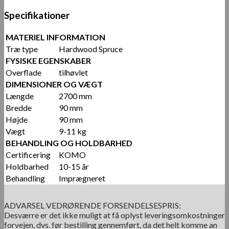
Specifikationer
MATERIEL INFORMATION
Træ type
Hardwood Spruce
FYSISKE EGENSKABER
Overflade
tilhøvlet
DIMENSIONER OG VÆGT
Længde
2700 mm
Bredde
90 mm
Højde
90 mm
Vægt
9-11 kg
BEHANDLING OG HOLDBARHED
Certificering
KOMO
Holdbarhed
10-15 år
Behandling
Imprægneret
ADVARSEL VEDRØRENDE FORSENDELSESPRIS:
Desværre er det ikke muligt at få oplyst leveringsomkostninger
forvejen, dvs. før bestilling gennemført, da det helt komme an