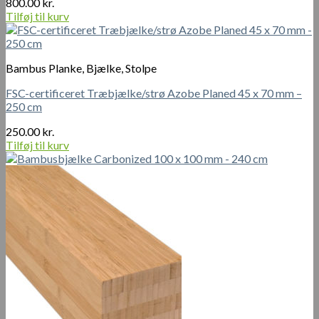
800.00
kr.
Tilføj til kurv
Bambus Planke, Bjælke, Stolpe
FSC-certificeret Træbjælke/strø Azobe Planed 45 x 70 mm –
250 cm
250.00
kr.
Tilføj til kurv