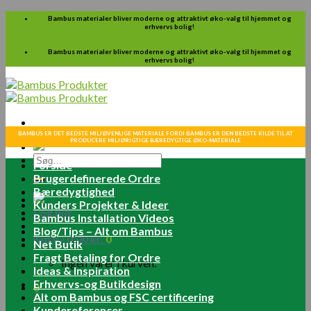
Skip
Bambus materialer bliver moderne og attraktivt øko-valg til hjemmet og
erhvervs bolig!
to
content
Bambus materialer bliver moderne og attraktivt øko-valg til hjemmet og
erhvervs bolig!
BAMBUS ER DET BEDSTE MILJØVENLIGE MATERIALE FORDI BAMBUS ER DEN BEDSTE KILDE TIL AT
PRODUCERE MILJØRIGTIGE BÆREDYGTIGE ØKO-MATERIALE
Søg
Forside
efter:
Brugerdefinerede Ordre
Bæredygtighed
Kunders Projekter & Ideer
Log ind
Bambus Installation Videos
Blog/Tips – Alt om Bambus
Kurv /
0.00
kr.
0
Net Butik
Fragt Betaling for Ordre
Ingen varer i kurven.
Ideas & Inspiration
Erhvervs-og Butikdesign
0
Alt om Bambus og FSC certificering
Kundereferencer