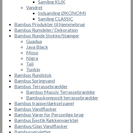
Samling KLIK
Vandret
Indsamling ØKONOMI
Samling CLASSIC
Bambus Produkter til hjemmebrug
Bambus Rumdeler/ Dekoration
Bambus Runde Stokke/Stænger
Guadua
Java Black
Moso
Nigra
Tali
Tonkin
Bambus Rundstok
Bambus Springvand
Bambus Terrassebrædder
Bambus Massiv Terrassebrædder
Bambuskomposit terrassebrædder
Bambus trappe/dæksel panel
Bambus Vandflasker
Bambus Varer for Personlige brug
Bambus Бestik Кøkkenværktøj
Bambus/Glas Vandflasker
Bambusservietter