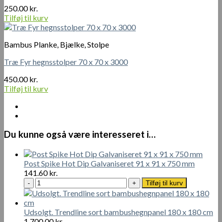
250.00
kr.
Tilføj til kurv
Bambus Planke, Bjælke, Stolpe
Træ Fyr hegnsstolper 70 x 70 x 3000
450.00
kr.
Tilføj til kurv
Du kunne også være interesseret i…
Post Spike Hot Dip Galvaniseret 91 x 91 x 750 mm
141.60
kr.
Post
Tilføj til kurv
Spike
Hot
Dip
Udsolgt. Trendline sort bambushegnpanel 180 x 180 cm
Galvaniseret
1 700.00
kr.