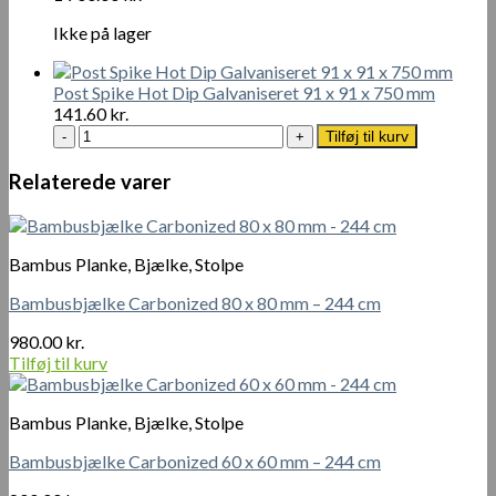
cm
antal
Ikke på lager
Post Spike Hot Dip Galvaniseret 91 x 91 x 750 mm
141.60
kr.
Post
Tilføj til kurv
Spike
Hot
Relaterede varer
Dip
Galvaniseret
91
x
Bambus Planke, Bjælke, Stolpe
91
x
Bambusbjælke Carbonized 80 x 80 mm – 244 cm
750
980.00
kr.
mm
Tilføj til kurv
antal
Bambus Planke, Bjælke, Stolpe
Bambusbjælke Carbonized 60 x 60 mm – 244 cm