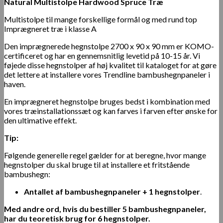
Natural Multistolpe Hardwood Spruce Træ
Multistolpe til mange forskellige formål og med rund top
Imprægneret træ i klasse A
Den imprægnerede hegnstolpe 2700 x 90 x 90 mm er KOMO-
certificeret og har en gennemsnitlig levetid på 10-15 år. Vi
føjede disse hegnstolper af høj kvalitet til kataloget for at gøre
det lettere at installere vores Trendline bambushegnpaneler i
haven.
En imprægneret hegnstolpe bruges bedst i kombination med
vores træinstallationssæt og kan farves i farven efter ønske for
den ultimative effekt.
Tip:
Følgende generelle regel gælder for at beregne, hvor mange
hegnstolper du skal bruge til at installere et fritstående
bambushegn:
Antallet af bambushegnpaneler + 1
hegnstolper
.
Med andre ord, hvis du bestiller 5 bambushegnpaneler,
har du teoretisk brug for 6 hegnstolper.