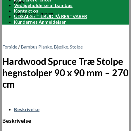
Kurv
Vedligeholdelse af bambus
Kontakt os
Ingen varer i kurven.
UDSALG / TILBUD PÅ RESTVARER
Kundernes Anmeldelser
Forside
/
Bambus Planke, Bjælke, Stolpe
Hardwood Spruce Træ Stolpe
hegnstolper 90 x 90 mm – 270
cm
Beskrivelse
Beskrivelse