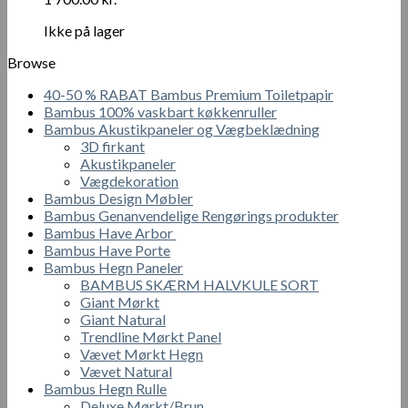
91
x
Ikke på lager
91
Browse
x
750
40-50 % RABAT Bambus Premium Toiletpapir
mm
Bambus 100% vaskbart køkkenruller
antal
Bambus Akustikpaneler og Vægbeklædning
3D firkant
Akustikpaneler
Vægdekoration
Bambus Design Møbler
Bambus Genanvendelige Rengørings produkter
Bambus Have Arbor
Bambus Have Porte
Bambus Hegn Paneler
BAMBUS SKÆRM HALVKULE SORT
Giant Mørkt
Giant Natural
Trendline Mørkt Panel
Vævet Mørkt Hegn
Vævet Natural
Bambus Hegn Rulle
Deluxe Mørkt/Brun