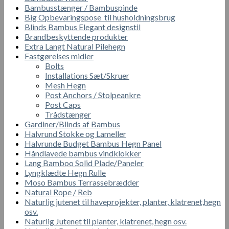
Bambusstænger / Bambuspinde
Big Opbevaringspose til husholdningsbrug
Blinds Bambus Elegant designstil
Brandbeskyttende produkter
Extra Langt Natural Pilehegn
Fastgørelses midler
Bolts
Installations Sæt/Skruer
Mesh Hegn
Post Anchors / Stolpeankre
Post Caps
Trådstænger
Gardiner/Blinds af Bambus
Halvrund Stokke og Lameller
Halvrunde Budget Bambus Hegn Panel
Håndlavede bambus vindklokker
Lang Bamboo Solid Plade/Paneler
Lyngklædte Hegn Rulle
Moso Bambus Terrassebrædder
Natural Rope / Reb
Naturlig jutenet til haveprojekter, planter, klatrenet,hegn
osv.
Naturlig Jutenet til planter, klatrenet, hegn osv.