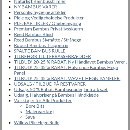
Naturligt Bambusstrimler
NY BAMBUS VARER
Personlig hygiejne artikler
Pleje og Vedligeholdelse Produkter
PLEJEARTIKLER / Oliebelægning
Premium Bambus Privatlivsskærm
Reed Bambus Blind
Reed Bambus Sivmåtte / Stråhegn
Robust Bambus Trappetrin
SPALTE BAMBUS RULLE
TILBEHØR TIL TERRASSEBRÆDDER
TILBUD! 20-25 % RABAT. Ny Håndlavet Bambus Varer .
TILBUD! 25-35 % RABAT. Halvrunde Bambus Hegn
Panel
TILBUD! 25-35 % RABAT. VÆVET HEGN PANELER.
UDSALG / TILBUD PÅ RESTVARER
Udsalg. 50 % Rabat. Bambuspuder, betræk sæt
Udsalg. Halvpriser på Bambus Håndklæde
Værktøjer for Alle Produkter
Bore Bits
Malerværktøj
Save
Willow Pile Hegn Rulle