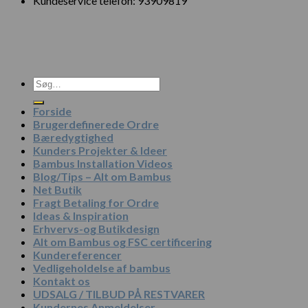
Kundeservice telefon: 93909819
Søg
efter:
Forside
Brugerdefinerede Ordre
Bæredygtighed
Kunders Projekter & Ideer
Bambus Installation Videos
Blog/Tips – Alt om Bambus
Net Butik
Fragt Betaling for Ordre
Ideas & Inspiration
Erhvervs-og Butikdesign
Alt om Bambus og FSC certificering
Kundereferencer
Vedligeholdelse af bambus
Kontakt os
UDSALG / TILBUD PÅ RESTVARER
Kundernes Anmeldelser