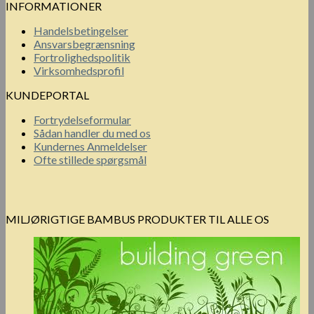
INFORMATIONER
Handelsbetingelser
Ansvarsbegrænsning
Fortrolighedspolitik
Virksomhedsprofil
KUNDEPORTAL
Fortrydelseformular
Sådan handler du med os
Kundernes Anmeldelser
Ofte stillede spørgsmål
MILJØRIGTIGE BAMBUS PRODUKTER TIL ALLE OS