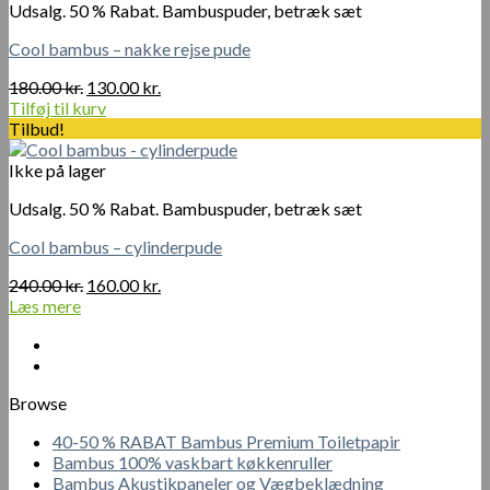
Udsalg. 50 % Rabat. Bambuspuder, betræk sæt
Cool bambus – nakke rejse pude
Den
Den
180.00
kr.
130.00
kr.
oprindelige
aktuelle
Tilføj til kurv
pris
pris
Tilbud!
var:
er:
180.00 kr..
130.00 kr..
Ikke på lager
Udsalg. 50 % Rabat. Bambuspuder, betræk sæt
Cool bambus – cylinderpude
Den
Den
240.00
kr.
160.00
kr.
oprindelige
aktuelle
Læs mere
pris
pris
var:
er:
240.00 kr..
160.00 kr..
Browse
40-50 % RABAT Bambus Premium Toiletpapir
Bambus 100% vaskbart køkkenruller
Bambus Akustikpaneler og Vægbeklædning