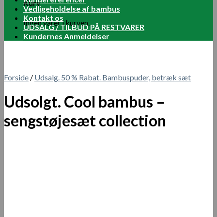
Kurv
Vedligeholdelse af bambus
Kontakt os
Ingen varer i kurven.
UDSALG / TILBUD PÅ RESTVARER
Kundernes Anmeldelser
Forside
/
Udsalg. 50 % Rabat. Bambuspuder, betræk sæt
Udsolgt. Cool bambus –
sengstøjesæt collection