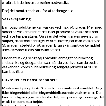
er ultra bløde. Ingen strygning nødvendig.
Drej det monterende ark for at forlænge slid.
Vaskevejledning
Bambusprodukterne kan vaskes ved max. 60 grader. Men med
moderne vaskemidler er det intet problem at vaske helt rent
ved lave temperaturer. Og så er det yderligere en gevinst for
miljøet, da strømforbruget er 60% lavere, når man vasker ved
30 grader i stedet for 60 grader.
Brug skånsomt vaskemiddel
uden enzymer (f.eks. silke/uld sæbe).
Pudebetræk og sengetøj i bambus er meget holdbart og
slidstærkt, og det gælder især, når du ved, hvordan du bedst
vasker det. Vores pudebetræk og sengetøj er lavet af 100%
bambus fiber.
Du vasker det bedst sådan her:
Maskinvask på op til 40ºC med dit normale vaskemiddel. Brug
ikke blegemiddel eller blegemiddelbaserede vaskemidler. Du
kan naturligvis også håndvaske det, men personligt synes jg, det
er alt for stort et arbejde.
Glat stoffet ud, når du tager det ud af vaskemaskinen. Det gør