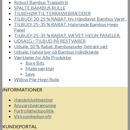
Robust Bambus Trappetrin
SPALTE BAMBUS RULLE
TILBEHØR TIL TERRASSEBRÆDDER
TILBUD! 20-25 % RABAT. Ny Håndlavet Bambus Varer .
TILBUD! 25-35 % RABAT. Halvrunde Bambus Hegn
Panel
TILBUD! 25-35 % RABAT. VÆVET HEGN PANELER.
UDSALG / TILBUD PÅ RESTVARER
Udsalg. 50 % Rabat. Bambuspuder, betræk sæt
Udsalg. Halvpriser på Bambus Håndklæde
Værktøjer for Alle Produkter
Bore Bits
Malerværktøj
Save
Willow Pile Hegn Rulle
INFORMATIONER
Handelsbetingelser
Ansvarsbegrænsning
Fortrolighedspolitik
Virksomhedsprofil
KUNDEPORTAL