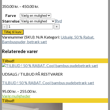
Prisinterval:
350.00
kr.
–
450.00
kr.
350.00 kr.
Farve
til
450.00 kr.
Ryd
Størrelse
Udsolgt.
Cool
Tilføj til kurv
bambus
Varenummer (SKU):
N/A
Kategori:
Udsalg. 50 % Rabat.
-
Bambuspuder, betræk sæt
sengstøjesæt
collection
Relaterede varer
antal
Tilbud!
UDSALG / TILBUD PÅ RESTVARER
TILBUD ! 50 % RABAT. Cool bambus pudebetræk sæt
Prisinterval:
95.00
kr.
–
255.00
kr.
95.00 kr.
Vælg muligheder
Dette
til
Tilbud!
vare
255.00 kr.
har