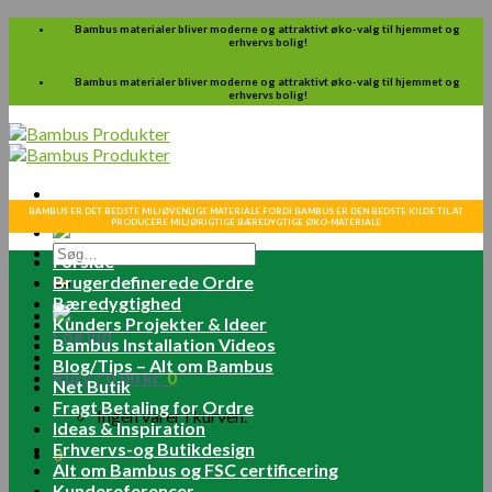
Skip
Bambus materialer bliver moderne og attraktivt øko-valg til hjemmet og
erhvervs bolig!
to
content
Bambus materialer bliver moderne og attraktivt øko-valg til hjemmet og
erhvervs bolig!
BAMBUS ER DET BEDSTE MILJØVENLIGE MATERIALE FORDI BAMBUS ER DEN BEDSTE KILDE TIL AT
PRODUCERE MILJØRIGTIGE BÆREDYGTIGE ØKO-MATERIALE
Søg
Forside
efter:
Brugerdefinerede Ordre
Bæredygtighed
Kunders Projekter & Ideer
Log ind
Bambus Installation Videos
Blog/Tips – Alt om Bambus
Kurv /
0.00
kr.
0
Net Butik
Fragt Betaling for Ordre
Ingen varer i kurven.
Ideas & Inspiration
Erhvervs-og Butikdesign
0
Alt om Bambus og FSC certificering
Kundereferencer