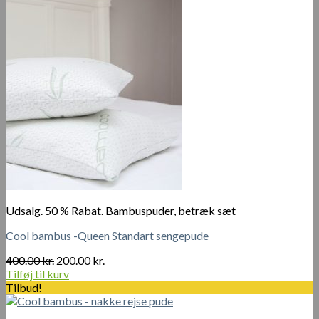
flere
varianter.
Mulighederne
kan
vælges
på
varesiden
Udsalg. 50 % Rabat. Bambuspuder, betræk sæt
Cool bambus -Queen Standart sengepude
Den
Den
400.00
kr.
200.00
kr.
oprindelige
aktuelle
Tilføj til kurv
pris
pris
Tilbud!
var:
er:
400.00 kr..
200.00 kr..