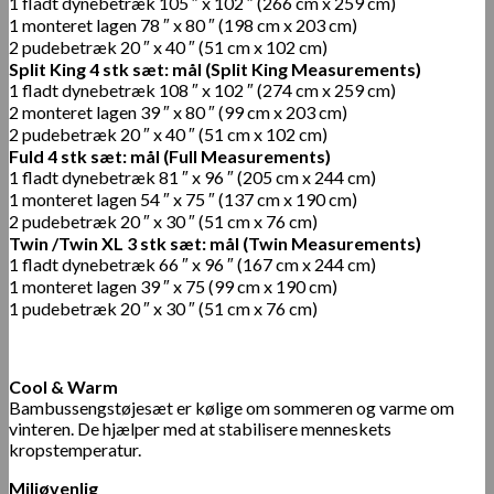
1 fladt dynebetræk 105 ″ x 102 ″ (266 cm x 259 cm)
1 monteret lagen 78 ″ x 80 ″ (198 cm x 203 cm)
2 pudebetræk 20 ″ x 40 ″ (51 cm x 102 cm)
Split King 4 stk sæt: mål (Split King Measurements)
1 fladt dynebetræk 108 ″ x 102 ″ (274 cm x 259 cm)
2 monteret lagen 39 ″ x 80 ″ (99 cm x 203 cm)
2 pudebetræk 20 ″ x 40 ″ (51 cm x 102 cm)
Fuld 4 stk sæt: mål (Full Measurements)
1 fladt dynebetræk 81 ″ x 96 ″ (205 cm x 244 cm)
1 monteret lagen 54 ″ x 75 ″ (137 cm x 190 cm)
2 pudebetræk 20 ″ x 30 ″ (51 cm x 76 cm)
Twin /Twin XL 3 stk sæt: mål (Twin Measurements)
1 fladt dynebetræk 66 ″ x 96 ″ (167 cm x 244 cm)
1 monteret lagen 39 ″ x 75 (99 cm x 190 cm)
1 pudebetræk 20 ″ x 30 ″ (51 cm x 76 cm)
Cool & Warm
Bambussengstøjesæt er kølige om sommeren og varme om
vinteren. De hjælper med at stabilisere menneskets
kropstemperatur.
Miljøvenlig