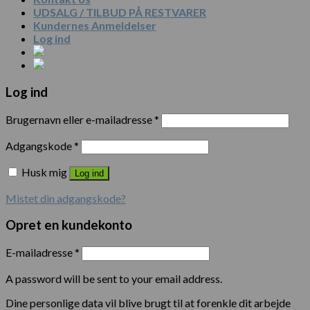
UDSALG / TILBUD PÅ RESTVARER
Kundernes Anmeldelser
Log ind
Log ind
Brugernavn eller e-mailadresse
*
Adgangskode
*
Husk mig
Log ind
Mistet din adgangskode?
Opret en kundekonto
E-mailadresse
*
A password will be sent to your email address.
Dine personlige data vil blive brugt til at forenkle dit arbejde