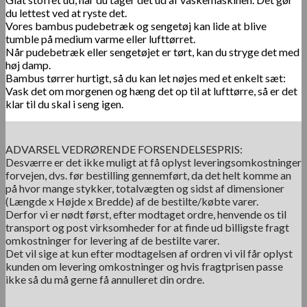
du lettest ved at ryste det.
Vores bambus pudebetræk og sengetøj kan lide at blive
tumble på medium varme eller lufttørret.
Når pudebetræk eller sengetøjet er tørt, kan du stryge det med
høj damp.
Bambus tørrer hurtigt, så du kan let nøjes med et enkelt sæt:
Vask det om morgenen og hæng det op til at lufttørre, så er det
klar til du skal i seng igen.
ADVARSEL VEDRØRENDE FORSENDELSESPRIS:
Desværre er det ikke muligt at få oplyst leveringsomkostninger
forvejen, dvs. før bestilling gennemført, da det helt komme an
på hvor mange stykker, totalvægten og sidst af dimensioner
(Længde x Højde x Bredde) af de bestilte/købte varer.
Derfor vi er nødt først, efter modtaget ordre, henvende os til
transport og post virksomheder for at finde ud billigste fragt
omkostninger for levering af de bestilte varer.
Det vil sige at kun efter modtagelsen af ordren vi vil får oplyst
kunden om levering omkostninger og hvis fragtprisen passe
ikke så du må gerne få annulleret din ordre.