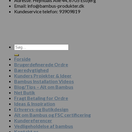
Adresse: Hejmdals Alle 44, 6705 Esbjerg
Email: info@bambus-produkter.dk
Kundeservice telefon: 93909819
Søg
efter:
Forside
Brugerdefinerede Ordre
Bæredygtighed
Kunders Projekter & Ideer
Bambus Installation Videos
Blog/Tips – Alt om Bambus
Net Butik
Fragt Betaling for Ordre
Ideas & Inspiration
Erhvervs-og Butikdesign
Alt om Bambus og FSC certificering
Kundereferencer
Vedligeholdelse af bambus
Kontakt os