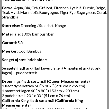
Farve:
Aqua, Blå, Grå, Grå lyst, Elfenben, Lys blå, Purple, Beige,
Teal, Hvid, Marineblå, Bourgogne, Tiger Eye, Sage green, Coral,
Strandblå
Størrelse:
Dronning / Standart, Konge
Materiale:
100% bambusfiber
Garanti:
5 år
Mærker:
Cool Bambus
Sengetøj sæt indeholder:
Sengetøj fladt ark (flad kuvert lagen) + monteret ark (stræk
lagen) + pudebetræk
Dronnings 4 stk sæt: mål (Queen Measurements)
1 fladt dynebetræk 90 ″ x 102 ″ (228 cm x 259 cm)
1 monteret lagen 60 ″ x 80 ″ (153 cm x 203 cm)
2 pudebetræk 20 ″ x 30 ″ (51 cm x 76 cm)
California King 4 stk sæt: mål (California King
Measurements)