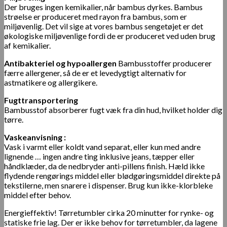
Der bruges ingen kemikalier, når bambus dyrkes. Bambus
strøelse er produceret med rayon fra bambus, som er
miljøvenlig. Det vil sige at vores bambus sengetøjet er det
økologiske miljøvenlige fordi de er produceret ved uden brug
af kemikalier.
Antibakteriel og hypoallergen
Bambusstoffer producerer
færre allergener, så de er et levedygtigt alternativ for
astmatikere og allergikere.
Fugttransportering
Bambusstof absorberer fugt væk fra din hud, hvilket holder dig
tørre.
Vaskeanvisning :
Vask i varmt eller koldt vand separat, eller kun med andre
lignende … ingen andre ting inklusive jeans, tæpper eller
håndklæder, da de nedbryder anti-pillens finish. Hæld ikke
flydende rengørings middel eller blødgøringsmiddel direkte på
tekstilerne, men snarere i dispenser. Brug kun ikke-klorbleke
middel efter behov.
Energieffektiv! Tørretumbler cirka 20 minutter for rynke- og
statiske frie lag. Der er ikke behov for tørretumbler, da lagene