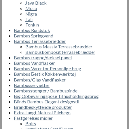
Java Black
Moso
Nigra
Tali
Tonkin
Bambus Rundstok
Bambus Springvand
Bambus Terrassebrædder
Bambus Massiv Terrassebrædder
Bambuskomposit terrassebrædder
Bambus trappe/dæksel panel
Bambus Vandflasker
Bambus Varer for Personlige brug
Bambus Бestik Кøkkenværktøj
Bambus/Glas Vandflasker
Bambusservietter
Bambusstænger / Bambuspinde
Big Opbevaringspose til husholdningsbrug
Blinds Bambus Elegant designstil
Brandbeskyttende produkter
Extra Langt Natural Pilehegn
Fastgørelses midler
Bolts
Installations Sæt/Skruer