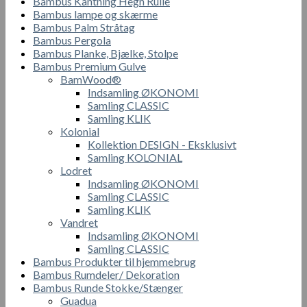
Bambus Kantning Hegn Rulle
Bambus lampe og skærme
Bambus Palm Stråtag
Bambus Pergola
Bambus Planke, Bjælke, Stolpe
Bambus Premium Gulve
BamWood®
Indsamling ØKONOMI
Samling CLASSIC
Samling KLIK
Kolonial
Kollektion DESIGN - Eksklusivt
Samling KOLONIAL
Lodret
Indsamling ØKONOMI
Samling CLASSIC
Samling KLIK
Vandret
Indsamling ØKONOMI
Samling CLASSIC
Bambus Produkter til hjemmebrug
Bambus Rumdeler/ Dekoration
Bambus Runde Stokke/Stænger
Guadua