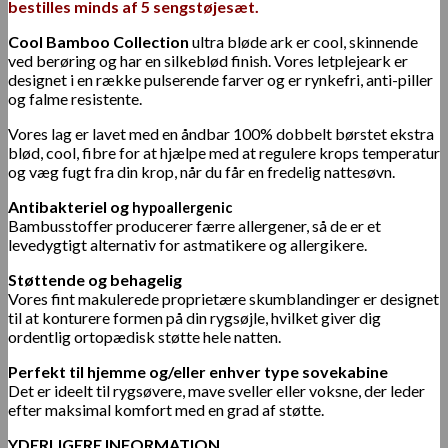
bestilles minds af 5 sengstøjesæt.
Cool Bamboo Collection
ultra bløde ark er cool, skinnende
ved berøring og har en silkeblød finish. Vores letplejeark er
designet i en række pulserende farver og er rynkefri, anti-piller
og falme resistente.
Vores lag er lavet med en åndbar 100% dobbelt børstet ekstra
blød, cool, fibre for at hjælpe med at regulere krops temperatur
og væg fugt fra din krop, når du får en fredelig nattesøvn.
Antibakteriel og
hypoallergenic
Bambusstoffer producerer færre allergener, så de er et
levedygtigt alternativ for astmatikere og allergikere.
Støttende og behagelig
Vores fint makulerede proprietære skumblandinger er designet
til at konturere formen på din rygsøjle, hvilket giver dig
ordentlig ortopædisk støtte hele natten.
Perfekt til hjemme og/eller enhver type sovekabine
Det er ideelt til rygsøvere, mave sveller eller voksne, der leder
efter maksimal komfort med en grad af støtte.
YDERLIGERE INFORMATION