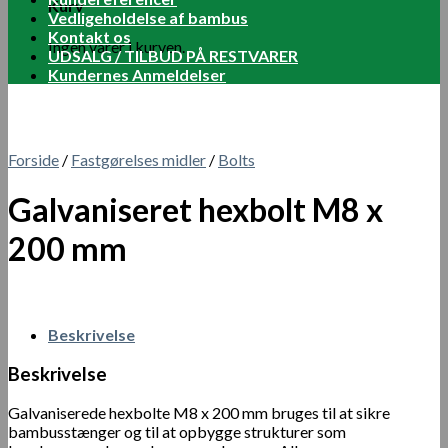
Kurv
Vedligeholdelse af bambus
Kontakt os
Ingen varer i kurven.
UDSALG / TILBUD PÅ RESTVARER
Kundernes Anmeldelser
Forside
/
Fastgørelses midler
/
Bolts
Galvaniseret hexbolt M8 x
200 mm
Beskrivelse
Beskrivelse
Galvaniserede hexbolte M8 x 200 mm bruges til at sikre
bambusstænger og til at opbygge strukturer som