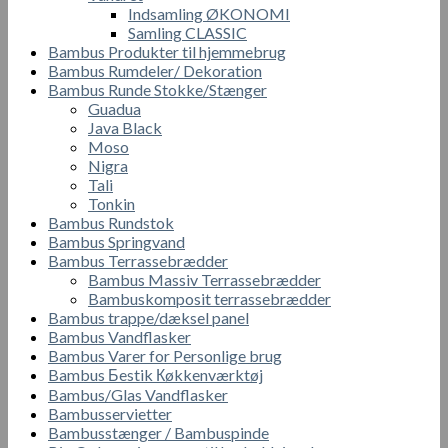
Indsamling ØKONOMI
Samling CLASSIC
Bambus Produkter til hjemmebrug
Bambus Rumdeler/ Dekoration
Bambus Runde Stokke/Stænger
Guadua
Java Black
Moso
Nigra
Tali
Tonkin
Bambus Rundstok
Bambus Springvand
Bambus Terrassebrædder
Bambus Massiv Terrassebrædder
Bambuskomposit terrassebrædder
Bambus trappe/dæksel panel
Bambus Vandflasker
Bambus Varer for Personlige brug
Bambus Бestik Кøkkenværktøj
Bambus/Glas Vandflasker
Bambusservietter
Bambusstænger / Bambuspinde