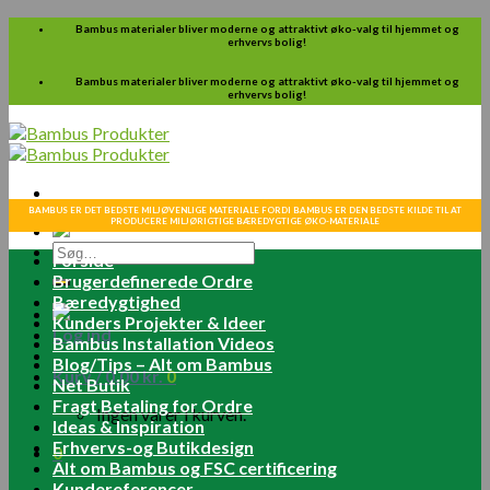
Skip
Bambus materialer bliver moderne og attraktivt øko-valg til hjemmet og
erhvervs bolig!
to
content
Bambus materialer bliver moderne og attraktivt øko-valg til hjemmet og
erhvervs bolig!
BAMBUS ER DET BEDSTE MILJØVENLIGE MATERIALE FORDI BAMBUS ER DEN BEDSTE KILDE TIL AT
PRODUCERE MILJØRIGTIGE BÆREDYGTIGE ØKO-MATERIALE
Søg
Forside
efter:
Brugerdefinerede Ordre
Bæredygtighed
Kunders Projekter & Ideer
Log ind
Bambus Installation Videos
Blog/Tips – Alt om Bambus
Kurv /
0.00
kr.
0
Net Butik
Fragt Betaling for Ordre
Ingen varer i kurven.
Ideas & Inspiration
Erhvervs-og Butikdesign
0
Alt om Bambus og FSC certificering
Kundereferencer