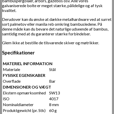
bambuspergolaer, arbors, gazebos osv. Alle vores
galvaniserede bolte er meget stærke, pålidelige og af tysk
kvalitet.
Derudover kan du ønske at dække metalhardware ved at surret
sort palmetov eller manila reb omkring bambusledene. På
denne måde kan du bevare det naturlige udseende af bambus,
samtidig med at du garanterer stærke forbindelser.
Glem ikke at bestille de tilsvarende skiver og møtrikker.
Specifikationer
MATERIEL INFORMATION
Materiale
Stål
FYSISKE EGENSKABER
Overflade
Bar
DIMENSIONER OG VÆGT
Ekstern opmærksomhed
SW13
ISO
4017
Nominaldiameter
8 mm
Produktgewicht (pr. Stk)
60 g