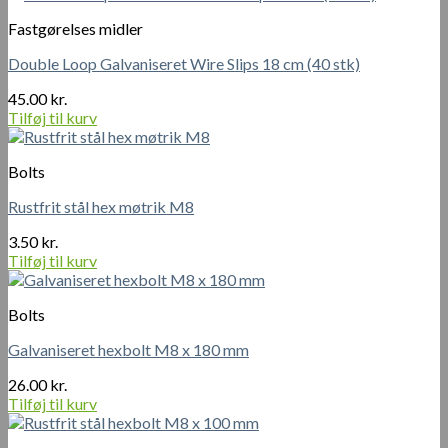
Fastgørelses midler
Double Loop Galvaniseret Wire Slips 18 cm (40 stk)
45.00
kr.
Tilføj til kurv
Bolts
Rustfrit stål hex møtrik M8
3.50
kr.
Tilføj til kurv
Bolts
Galvaniseret hexbolt M8 x 180 mm
26.00
kr.
Tilføj til kurv