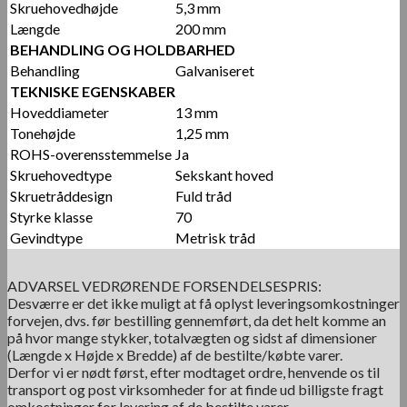
Skruehovedhøjde
5,3 mm
Længde
200 mm
BEHANDLING OG HOLDBARHED
Behandling
Galvaniseret
TEKNISKE EGENSKABER
Hoveddiameter
13 mm
Tonehøjde
1,25 mm
ROHS-overensstemmelse
Ja
Skruehovedtype
Sekskant hoved
Skruetråddesign
Fuld tråd
Styrke klasse
70
Gevindtype
Metrisk tråd
ADVARSEL VEDRØRENDE FORSENDELSESPRIS:
Desværre er det ikke muligt at få oplyst leveringsomkostninger
forvejen, dvs. før bestilling gennemført, da det helt komme an
på hvor mange stykker, totalvægten og sidst af dimensioner
(Længde x Højde x Bredde) af de bestilte/købte varer.
Derfor vi er nødt først, efter modtaget ordre, henvende os til
transport og post virksomheder for at finde ud billigste fragt
omkostninger for levering af de bestilte varer.