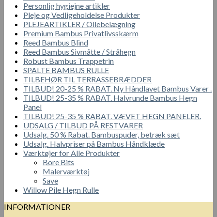
Personlig hygiejne artikler
Pleje og Vedligeholdelse Produkter
PLEJEARTIKLER / Oliebelægning
Premium Bambus Privatlivsskærm
Reed Bambus Blind
Reed Bambus Sivmåtte / Stråhegn
Robust Bambus Trappetrin
SPALTE BAMBUS RULLE
TILBEHØR TIL TERRASSEBRÆDDER
TILBUD! 20-25 % RABAT. Ny Håndlavet Bambus Varer .
TILBUD! 25-35 % RABAT. Halvrunde Bambus Hegn
Panel
TILBUD! 25-35 % RABAT. VÆVET HEGN PANELER.
UDSALG / TILBUD PÅ RESTVARER
Udsalg. 50 % Rabat. Bambuspuder, betræk sæt
Udsalg. Halvpriser på Bambus Håndklæde
Værktøjer for Alle Produkter
Bore Bits
Malerværktøj
Save
Willow Pile Hegn Rulle
INFORMATIONER