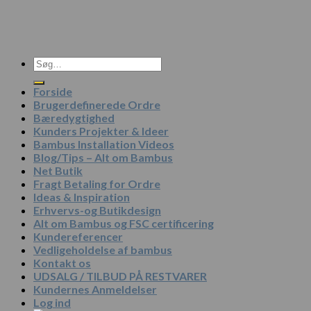
Søg
efter:
Forside
Brugerdefinerede Ordre
Bæredygtighed
Kunders Projekter & Ideer
Bambus Installation Videos
Blog/Tips – Alt om Bambus
Net Butik
Fragt Betaling for Ordre
Ideas & Inspiration
Erhvervs-og Butikdesign
Alt om Bambus og FSC certificering
Kundereferencer
Vedligeholdelse af bambus
Kontakt os
UDSALG / TILBUD PÅ RESTVARER
Kundernes Anmeldelser
Log ind