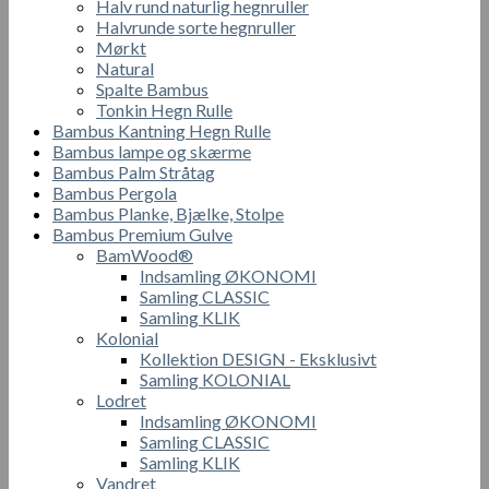
Halv rund naturlig hegnruller
Halvrunde sorte hegnruller
Mørkt
Natural
Spalte Bambus
Tonkin Hegn Rulle
Bambus Kantning Hegn Rulle
Bambus lampe og skærme
Bambus Palm Stråtag
Bambus Pergola
Bambus Planke, Bjælke, Stolpe
Bambus Premium Gulve
BamWood®
Indsamling ØKONOMI
Samling CLASSIC
Samling KLIK
Kolonial
Kollektion DESIGN - Eksklusivt
Samling KOLONIAL
Lodret
Indsamling ØKONOMI
Samling CLASSIC
Samling KLIK
Vandret