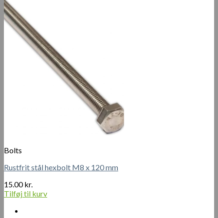
Bolts
Rustfrit stål hexbolt M8 x 120 mm
15.00
kr.
Tilføj til kurv