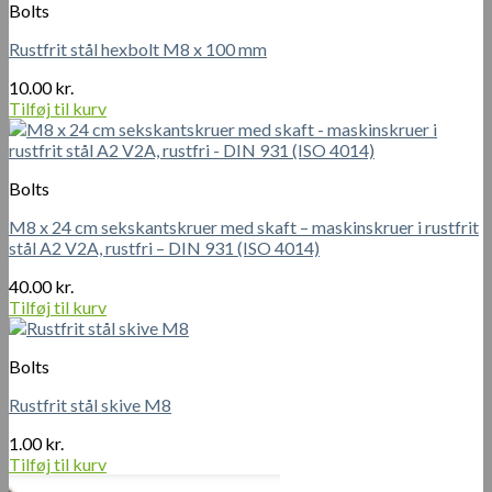
Bolts
Rustfrit stål hexbolt M8 x 100 mm
10.00
kr.
Tilføj til kurv
Bolts
M8 x 24 cm sekskantskruer med skaft – maskinskruer i rustfrit
stål A2 V2A, rustfri – DIN 931 (ISO 4014)
40.00
kr.
Tilføj til kurv
Bolts
Rustfrit stål skive M8
1.00
kr.
Tilføj til kurv