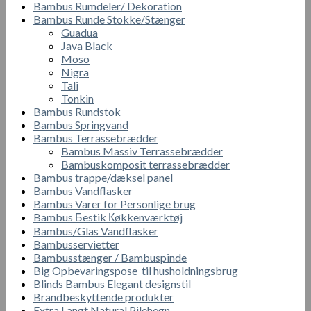
Bambus Rumdeler/ Dekoration
Bambus Runde Stokke/Stænger
Guadua
Java Black
Moso
Nigra
Tali
Tonkin
Bambus Rundstok
Bambus Springvand
Bambus Terrassebrædder
Bambus Massiv Terrassebrædder
Bambuskomposit terrassebrædder
Bambus trappe/dæksel panel
Bambus Vandflasker
Bambus Varer for Personlige brug
Bambus Бestik Кøkkenværktøj
Bambus/Glas Vandflasker
Bambusservietter
Bambusstænger / Bambuspinde
Big Opbevaringspose til husholdningsbrug
Blinds Bambus Elegant designstil
Brandbeskyttende produkter
Extra Langt Natural Pilehegn