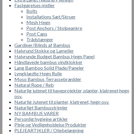
Fastgørelses midler
Bolts
Installations Sæt/Skruer
Mesh Hegn
Post Anchors / Stolpeankre
Post Caps
Trådstænger
Gardiner/Blinds af Bambus
Halvrund Stokke og Lameller
Halvrunde Budget Bambus Hegn Panel
Håndlavede bambus vindklokker
Lang Bamboo Solid Plade/Paneler
Lyngklædte Hegn Rulle
Moso Bambus Terrassebrædder
Natural Rope / Reb
Naturlig jutenet til haveprojekter, planter, klatrenet,hegn
osv.
Naturlig Jutenet til planter, klatrenet, hegn osv.
Naturligt Bambusstrimler
NY BAMBUS VARER
Personlig hygiejne artikler
Pleje og Vedligeholdelse Produkter
PLEJEARTIKLER / Oliebelægning