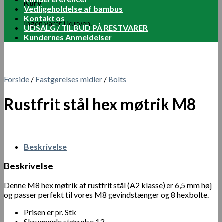
Kurv
Vedligeholdelse af bambus
Kontakt os
Ingen varer i kurven.
UDSALG / TILBUD PÅ RESTVARER
Kundernes Anmeldelser
Forside
/
Fastgørelses midler
/
Bolts
Rustfrit stål hex møtrik M8
Beskrivelse
Beskrivelse
Denne M8 hex møtrik af rustfrit stål (A2 klasse) er 6,5 mm høj
og passer perfekt til vores M8 gevindstænger og 8 hexbolte.
Prisen er pr. Stk
Skruenøgle størrelse 13