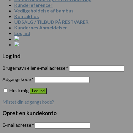
Kundereferencer
Vedligeholdelse af bambus
Kontakt os
UDSALG / TILBUD PÅ RESTVARER
Kundernes Anmeldelser
Log ind
Log ind
Brugernavn eller e-mailadresse
*
Adgangskode
*
Husk mig
Log ind
Mistet din adgangskode?
Opret en kundekonto
E-mailadresse
*