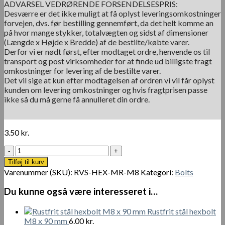
ADVARSEL VEDRØRENDE FORSENDELSESPRIS:
Desværre er det ikke muligt at få oplyst leveringsomkostninger
forvejen, dvs. før bestilling gennemført, da det helt komme an
på hvor mange stykker, totalvægten og sidst af dimensioner
(Længde x Højde x Bredde) af de bestilte/købte varer.
Derfor vi er nødt først, efter modtaget ordre, henvende os til
transport og post virksomheder for at finde ud billigste fragt
omkostninger for levering af de bestilte varer.
Det vil sige at kun efter modtagelsen af ordren vi vil får oplyst
kunden om levering omkostninger og hvis fragtprisen passe
ikke så du må gerne få annulleret din ordre.
3.50
kr.
Rustfrit
stål
Tilføj til kurv
hex
Varenummer (SKU):
RVS-HEX-MR-M8
Kategori:
Bolts
møtrik
M8
Du kunne også være interesseret i…
antal
Rustfrit stål hexbolt
M8 x 90 mm
6.00
kr.