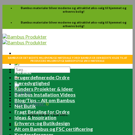
Skip
Bambus materialer bliver moderne og attraktivt øko-valg til hjemmet og
erhvervs bolig!
to
content
Bambus materialer bliver moderne og attraktivt øko-valg til hjemmet og
erhvervs bolig!
BAMBUS ER DET BEDSTE MILJØVENLIGE MATERIALE FORDI BAMBUS ER DEN BEDSTE KILDE TIL AT
PRODUCERE MILJØRIGTIGE BÆREDYGTIGE ØKO-MATERIALE
Søg
Forside
efter:
Brugerdefinerede Ordre
Bæredygtighed
Kunders Projekter & Ideer
Log ind
Bambus Installation Videos
Blog/Tips – Alt om Bambus
Kurv /
0.00
kr.
0
Net Butik
Fragt Betaling for Ordre
Ingen varer i kurven.
Ideas & Inspiration
Erhvervs-og Butikdesign
0
Alt om Bambus og FSC certificering
Kundereferencer