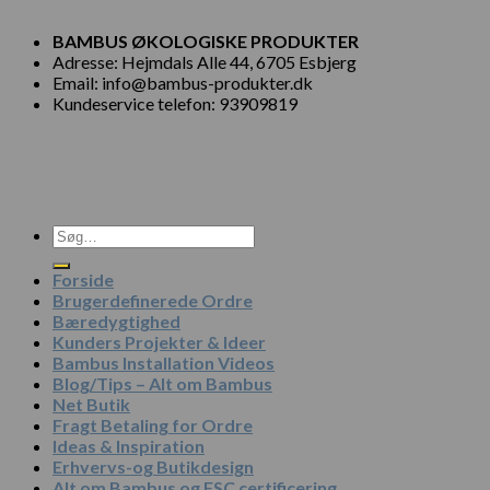
BAMBUS ØKOLOGISKE PRODUKTER
Adresse: Hejmdals Alle 44, 6705 Esbjerg
Email: info@bambus-produkter.dk
Kundeservice telefon: 93909819
Søg
efter:
Forside
Brugerdefinerede Ordre
Bæredygtighed
Kunders Projekter & Ideer
Bambus Installation Videos
Blog/Tips – Alt om Bambus
Net Butik
Fragt Betaling for Ordre
Ideas & Inspiration
Erhvervs-og Butikdesign
Alt om Bambus og FSC certificering