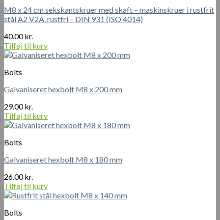
M8 x 24 cm sekskantskruer med skaft – maskinskruer i rustfrit
stål A2 V2A, rustfri – DIN 931 (ISO 4014)
40.00
kr.
Tilføj til kurv
Bolts
Galvaniseret hexbolt M8 x 200 mm
29.00
kr.
Tilføj til kurv
Bolts
Galvaniseret hexbolt M8 x 180 mm
26.00
kr.
Tilføj til kurv
Bolts