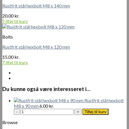
Rustfrit stål hexbolt M8 x 140 mm
20.00
kr.
Tilføj til kurv
Bolts
Rustfrit stål hexbolt M8 x 120 mm
15.00
kr.
Tilføj til kurv
Du kunne også være interesseret i…
Rustfrit stål hexbolt
M8 x 90 mm
6.00
kr.
Rustfrit
Tilføj til kurv
stål
hexbolt
Browse
M8