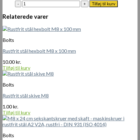
Rustfrit
Tilføj til kurv
stål
hexbolt
Relaterede varer
M8
x
90
mm
Bolts
antal
Rustfrit stål hexbolt M8 x 100 mm
10.00
kr.
Tilføj til kurv
Bolts
Rustfrit stål skive M8
1.00
kr.
Tilføj til kurv
Bolts