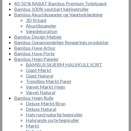
40-50 % RABAT Bambus Premium Toiletpapir
x
Bambus 100% vaskbart køkkenruller
90
Bambus Akustikpaneler og Vægbeklædning
mm
3D firkant
antal
Akustikpaneler
Vægdekoration
Bambus Design Møbler
Bambus Genanvendelige Rengørings produkter
Bambus Have Arbor
Bambus Have Porte
Bambus Hegn Paneler
BAMBUS SKÆRM HALVKULE SORT
Giant Mørkt
Giant Natural
Trendline Mørkt Panel
Vævet Mørkt Hegn
Vævet Natural
Bambus Hegn Rulle
Deluxe Mørkt/Brun
Deluxe Natural
Halv rund naturlig hegnruller
Halvrunde sorte hegnruller
Mørkt