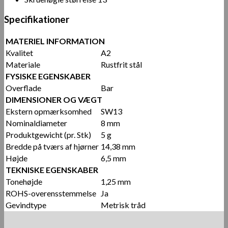
Specifikationer
MATERIEL INFORMATION
Kvalitet
A2
Materiale
Rustfrit stål
FYSISKE EGENSKABER
Overflade
Bar
DIMENSIONER OG VÆGT
Ekstern opmærksomhed
SW13
Nominaldiameter
8 mm
Produktgewicht (pr. Stk)
5 g
Bredde på tværs af hjørner
14,38 mm
Højde
6,5 mm
TEKNISKE EGENSKABER
Tonehøjde
1,25 mm
ROHS-overensstemmelse
Ja
Gevindtype
Metrisk tråd