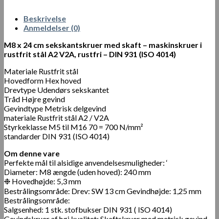
Beskrivelse
Anmeldelser (0)
M8 x 24 cm sekskantskruer med skaft – maskinskruer i
rustfrit stål A2 V2A, rustfri – DIN 931 (ISO 4014)
Materiale Rustfrit stål
Hovedform Hex hoved
Drevtype Udendørs sekskantet
Tråd Højre gevind
Gevindtype Metrisk delgevind
materiale Rustfrit stål A2 / V2A
Styrkeklasse M5 til M16 70 = 700 N/mm²
standarder DIN 931 (ISO 4014)
Om denne vare
Perfekte mål til alsidige anvendelsesmuligheder: ‘
Diameter: M8 ængde (uden hoved): 240 mm
❉ Hovedhøjde: 5,3 mm
Bestrålingsområde: Drev: SW 13 cm Gevindhøjde: 1,25 mm
Bestrålingsområde:
Salgsenhed: 1 stk. stofbukser DIN 931 ( ISO 4014)
Gevindskruer af høj kvalitet: Skaftskruer med metrisk gevind.