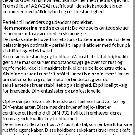
Fremstillet af A2 (V2A) rustfrit stål, de sekskantede skruer
imponerer med pålidelighed og rustbestandighed.
Perfekt til indendørs og udendørs projekter.
Nem montering med sekskant:
De ydre sekskantede skruer
er nemme at fastgøre med en skruenøgle.
Det sekskantede hoved har et stort støtteområde, der fordeler
belastningen optimalt – perfekt til applikationer med fokus på
stabilitet og effektivitet.
Korrosionsbestandig og holdbar: A2 rustfrit stål af høj kvalitet
gør disse maskinskruer modstandsdygtige over for rust og
vejrforhold. Ideel til maskinteknik eller solcellekonstruktion.
Alsidige skruer i rustfrit stål til kreative projekter:
Uanset
om det er solenergi eller metalforbindelser, giver de
sekskantede skruer stabilitet og alsidighed. Et pålideligt valg
for krævende DIY-entusiaster og professionelle.
Oplev den perfekte sekskantskrue til enhver håndværker og
DIY-entusiaster. Disse maskinskruer af høj kvalitet er
certificeret i henhold til DIN 931, hvilket fremhæver deres
fremragende kvalitet og holdbarhed.
De er fremstillet af robust A2 rustfrit stål, som er kendt for sine
rustfrie egenskaber. Disse holdbare sekskantskruer med skaft