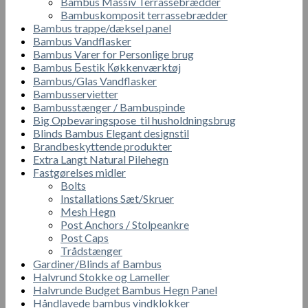
Bambus Massiv Terrassebrædder
Bambuskomposit terrassebrædder
Bambus trappe/dæksel panel
Bambus Vandflasker
Bambus Varer for Personlige brug
Bambus Бestik Кøkkenværktøj
Bambus/Glas Vandflasker
Bambusservietter
Bambusstænger / Bambuspinde
Big Opbevaringspose til husholdningsbrug
Blinds Bambus Elegant designstil
Brandbeskyttende produkter
Extra Langt Natural Pilehegn
Fastgørelses midler
Bolts
Installations Sæt/Skruer
Mesh Hegn
Post Anchors / Stolpeankre
Post Caps
Trådstænger
Gardiner/Blinds af Bambus
Halvrund Stokke og Lameller
Halvrunde Budget Bambus Hegn Panel
Håndlavede bambus vindklokker