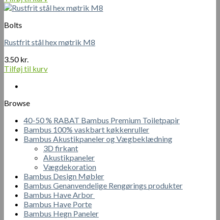
Bolts
Rustfrit stål hex møtrik M8
3.50
kr.
Tilføj til kurv
Browse
40-50 % RABAT Bambus Premium Toiletpapir
Bambus 100% vaskbart køkkenruller
Bambus Akustikpaneler og Vægbeklædning
3D firkant
Akustikpaneler
Vægdekoration
Bambus Design Møbler
Bambus Genanvendelige Rengørings produkter
Bambus Have Arbor
Bambus Have Porte
Bambus Hegn Paneler