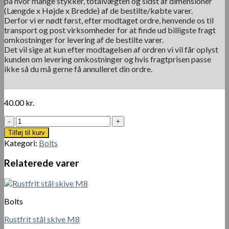
på hvor mange stykker, totalvægten og sidst af dimensioner
(Længde x Højde x Bredde) af de bestilte/købte varer.
Derfor vi er nødt først, efter modtaget ordre, henvende os til
transport og post virksomheder for at finde ud billigste fragt
omkostninger for levering af de bestilte varer.
Det vil sige at kun efter modtagelsen af ordren vi vil får oplyst
kunden om levering omkostninger og hvis fragtprisen passe
ikke så du må gerne få annulleret din ordre.
40.00
kr.
M8
x
Tilføj til kurv
24
Kategori:
Bolts
cm
sekskantskruer
Relaterede varer
med
skaft
-
maskinskruer
Bolts
i
rustfrit
Rustfrit stål skive M8
stål