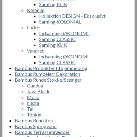
Samling KLIK
Kolonial
Kollektion DESIGN - Eksklusivt
Samling KOLONIAL
Lodret
Indsamling ØKONOMI
Samling CLASSIC
Samling KLIK
Vandret
Indsamling ØKONOMI
Samling CLASSIC
Bambus Produkter til hjemmebrug
Bambus Rumdeler/ Dekoration
Bambus Runde Stokke/Stænger
Guadua
Java Black
Moso
Nigra
Tali
Tonkin
Bambus Rundstok
Bambus Springvand
Bambus Terrassebrædder