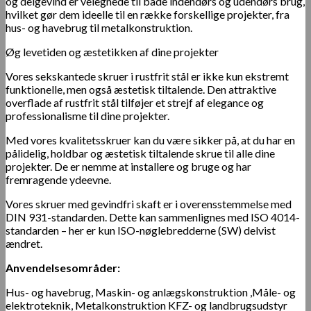
og delgevind er velegnede til både indendørs og udendørs brug,
hvilket gør dem ideelle til en række forskellige projekter, fra
hus- og havebrug til metalkonstruktion.
Øg levetiden og æstetikken af dine projekter
Vores sekskantede skruer i rustfrit stål er ikke kun ekstremt
funktionelle, men også æstetisk tiltalende. Den attraktive
overflade af rustfrit stål tilføjer et strejf af elegance og
professionalisme til dine projekter.
Med vores kvalitetsskruer kan du være sikker på, at du har en
pålidelig, holdbar og æstetisk tiltalende skrue til alle dine
projekter. De er nemme at installere og bruge og har
fremragende ydeevne.
Vores skruer med gevindfri skaft er i overensstemmelse med
DIN 931-standarden. Dette kan sammenlignes med ISO 4014-
standarden – her er kun ISO-nøglebredderne (SW) delvist
ændret.
Anvendelsesområder:
Hus- og havebrug, Maskin- og anlægskonstruktion ,Måle- og
elektroteknik, Metalkonstruktion KFZ- og landbrugsudstyr