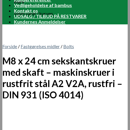
Kurv
Vedligeholdelse af bambus
Kontakt os
Ingen varer i kurven.
UDSALG / TILBUD PÅ RESTVARER
Kundernes Anmeldelser
Forside
/
Fastgørelses midler
/
Bolts
M8 x 24 cm sekskantskruer
med skaft – maskinskruer i
rustfrit stål A2 V2A, rustfri –
DIN 931 (ISO 4014)