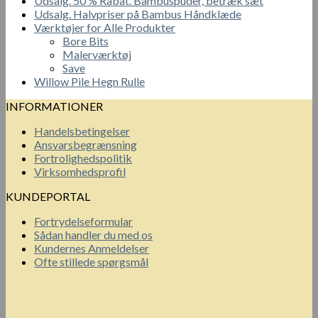
Udsalg. 50 % Rabat. Bambuspuder, betræk sæt
Udsalg. Halvpriser på Bambus Håndklæde
Værktøjer for Alle Produkter
Bore Bits
Malerværktøj
Save
Willow Pile Hegn Rulle
INFORMATIONER
Handelsbetingelser
Ansvarsbegrænsning
Fortrolighedspolitik
Virksomhedsprofil
KUNDEPORTAL
Fortrydelseformular
Sådan handler du med os
Kundernes Anmeldelser
Ofte stillede spørgsmål