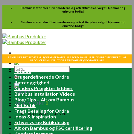
Skip
Bambus materialer bliver moderne og attraktivt øko-valg til hjemmet og
erhvervs bolig!
to
content
Bambus materialer bliver moderne og attraktivt øko-valg til hjemmet og
erhvervs bolig!
BAMBUS ER DET BEDSTE MILJØVENLIGE MATERIALE FORDI BAMBUS ER DEN BEDSTE KILDE TIL AT
PRODUCERE MILJØRIGTIGE BÆREDYGTIGE ØKO-MATERIALE
Søg
Forside
efter:
Brugerdefinerede Ordre
Bæredygtighed
Kunders Projekter & Ideer
Log ind
Bambus Installation Videos
Blog/Tips – Alt om Bambus
Kurv /
0.00
kr.
0
Net Butik
Fragt Betaling for Ordre
Ingen varer i kurven.
Ideas & Inspiration
Erhvervs-og Butikdesign
0
Alt om Bambus og FSC certificering
Kundereferencer