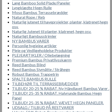
Lang Bamboo Solid Plade/Paneler
Lyngklædte Hegn Rulle
Moso Bambus Terrassebrædder
Natural Rope / Reb
Naturlig jutenet til haveprojekter, planter, klatrenet,hegn
osv.
Naturlig Jutenet til planter, klatrenet, hegn osv.
Naturligt Bambusstrimler
NY BAMBUS VARER
Personlig hygiejne artikler
Pleje og Vedligeholdelse Produkter
PLEJEARTIKLER / Oliebelægning
Premium Bambus Privatlivsskærm
Reed Bambus Blind
Reed Bambus Sivmåtte / Stråhegn
Robust Bambus Trappetrin
SPALTE BAMBUS RULLE
TILBEHØR TIL TERRASSEBRÆDDER
TILBUD! 20-25 % RABAT. Ny Håndlavet Bambus Varer .
TILBUD! 25-35 % RABAT. Halvrunde Bambus Hegn
Panel
TILBUD! 25-35 % RABAT. VÆVET HEGN PANELER.
UDSALG / TILBUD PÅ RESTVARER