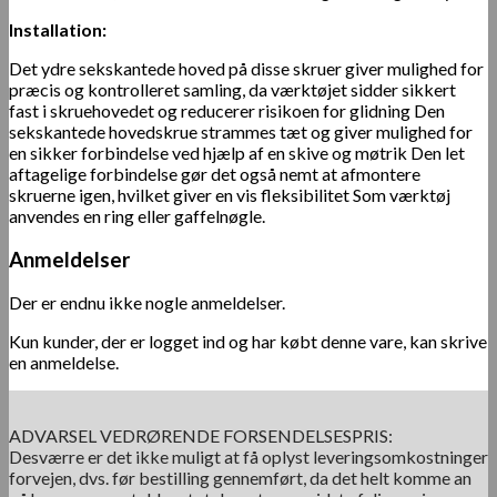
Installation:
Det ydre sekskantede hoved på disse skruer giver mulighed for
præcis og kontrolleret samling, da værktøjet sidder sikkert
fast i skruehovedet og reducerer risikoen for glidning Den
sekskantede hovedskrue strammes tæt og giver mulighed for
en sikker forbindelse ved hjælp af en skive og møtrik Den let
aftagelige forbindelse gør det og
så nemt at afmontere
skruerne igen, hvilket giver en vis fleksibilitet Som værktøj
anvendes en ring eller gaffelnøgle.
Anmeldelser
Der er endnu ikke nogle anmeldelser.
Kun kunder, der er logget ind og har købt denne vare, kan skrive
en anmeldelse.
ADVARSEL VEDRØRENDE FORSENDELSESPRIS:
Desværre er det ikke muligt at få oplyst leveringsomkostninger
forvejen, dvs. før bestilling gennemført, da det helt komme an