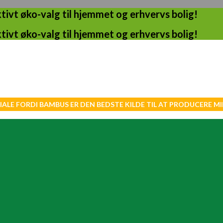
ivt øko-valg til hjemmet og erhvervs bolig!
ivt øko-valg til hjemmet og erhvervs bolig!
IALE FORDI BAMBUS ER DEN BEDSTE KILDE TIL AT PRODUCERE 