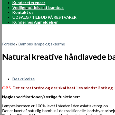
Kundereferencer
Vedligeholdelse af bambus
Ingen varer i kurven.
Kontakt os
UDSALG / TILBUD PÅ RESTVARER
Kundernes Anmeldelser
Forside
/
Bambus lampe og skærme
Natural kreative håndlavede 
Beskrivelse
OBS.
D
et er restordre og der skal bestilles mindst 2 stk og l
Nøglespecifikationer/særlige funktioner:
Lampeskærmen er 100% lavet i hånden i den asiatiske region.
Det er lavet af naturlig bambus i de traditionelle landsbyer arbej