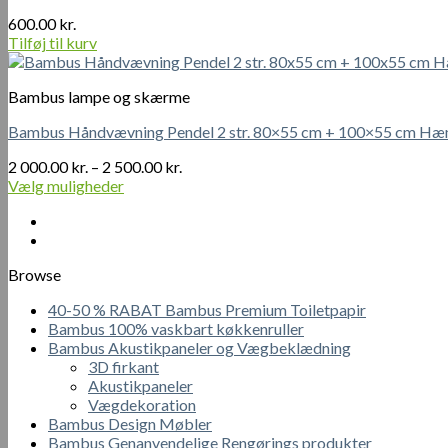
600.00
kr.
Tilføj til kurv
Bambus lampe og skærme
Bambus Håndvævning Pendel 2 str. 80×55 cm + 100×55 cm Hæ
Prisinterval:
2 000.00
kr.
–
2 500.00
kr.
2
Vælg muligheder
Dette
000.00 kr.
vare
til
har
2
flere
500.00 kr.
Browse
varianter.
Mulighederne
40-50 % RABAT Bambus Premium Toiletpapir
kan
Bambus 100% vaskbart køkkenruller
vælges
Bambus Akustikpaneler og Vægbeklædning
på
3D firkant
varesiden
Akustikpaneler
Vægdekoration
Bambus Design Møbler
Bambus Genanvendelige Rengørings produkter