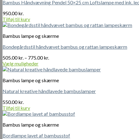
Bambus Håndvævning Pendel 50×25 cm Loftslampe med ink. le
950.00
kr.
Tilføj til kurv
Bambus lampe og skærme
Bondegårdsstil håndvævet bambus og rattan lampeskærm
Prisinterval:
505.00
kr.
–
775.00
kr.
505.00 kr.
Vælg muligheder
Dette
til
vare
775.00 kr.
Bambus lampe og skærme
har
flere
Natural kreative håndlavede bambuslamper
varianter.
Mulighederne
550.00
kr.
kan
Tilføj til kurv
vælges
på
varesiden
Bambus lampe og skærme
Bordlampe lavet af bambusstof