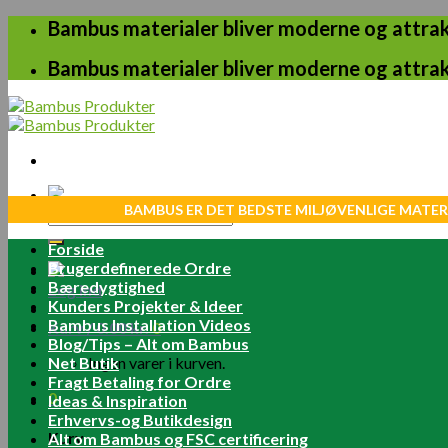
Skip
Bambus materialer bliver moderne og attrakt
to
content
Bambus materialer bliver moderne og attrakt
BAMBUS ER DET BEDSTE MILJØVENLIGE MATER
Søg
efter:
Forside
Brugerdefinerede Ordre
Bæredygtighed
Log ind
Kunders Projekter & Ideer
Bambus Installation Videos
Kurv /
0.00
kr.
0
Blog/Tips – Alt om Bambus
Net Butik
Ingen varer i kurven.
Fragt Betaling for Ordre
0
Ideas & Inspiration
Erhvervs-og Butikdesign
Kurv
Alt om Bambus og FSC certificering