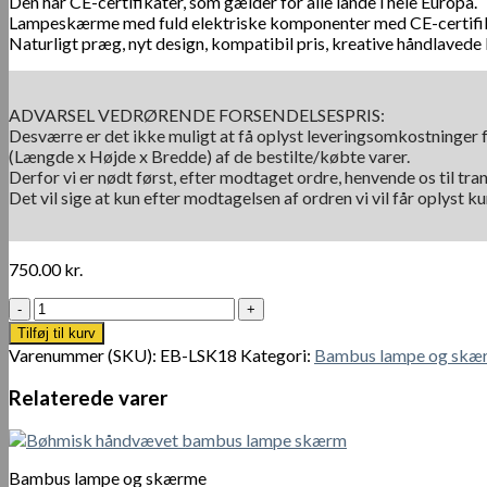
Den har CE-certifikater, som gælder for alle lande i hele Europa.
Lampeskærme med fuld elektriske komponenter med CE-certifi
Naturligt præg, nyt design, kompatibil pris, kreative håndlave
ADVARSEL VEDRØRENDE FORSENDELSESPRIS:
Desværre er det ikke muligt at få oplyst leveringsomkostninger f
(Længde x Højde x Bredde) af de bestilte/købte varer.
Derfor vi er nødt først, efter modtaget ordre, henvende os til tra
Det vil sige at kun efter modtagelsen af ordren vi vil får oplyst 
750.00
kr.
Natural
kreative
Tilføj til kurv
håndlavede
Varenummer (SKU):
EB-LSK18
Kategori:
Bambus lampe og skæ
bambuslamper
antal
Relaterede varer
Bambus lampe og skærme