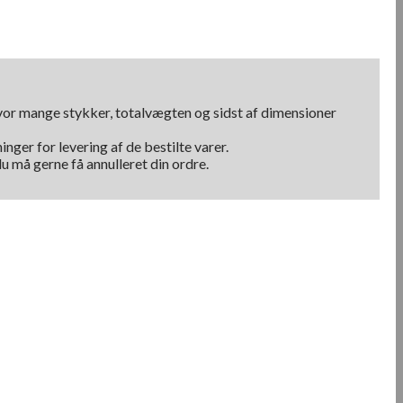
hvor mange stykker, totalvægten og sidst af dimensioner
nger for levering af de bestilte varer.
u må gerne få annulleret din ordre.