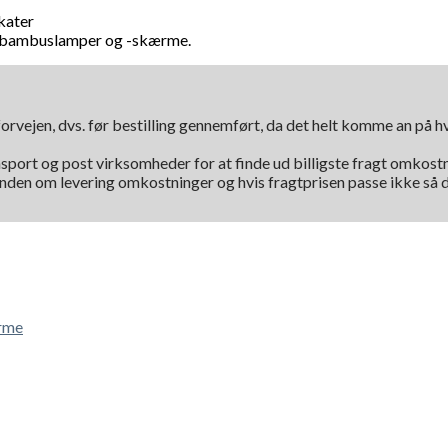
kater
de bambuslamper og -skærme.
orvejen, dvs. før bestilling gennemført, da det helt komme an på 
nsport og post virksomheder for at finde ud billigste fragt omkostni
kunden om levering omkostninger og hvis fragtprisen passe ikke så d
rme