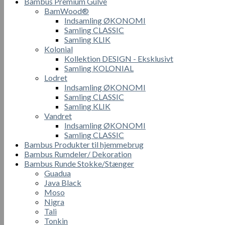
Bambus Premium Gulve
BamWood®
Indsamling ØKONOMI
Samling CLASSIC
Samling KLIK
Kolonial
Kollektion DESIGN - Eksklusivt
Samling KOLONIAL
Lodret
Indsamling ØKONOMI
Samling CLASSIC
Samling KLIK
Vandret
Indsamling ØKONOMI
Samling CLASSIC
Bambus Produkter til hjemmebrug
Bambus Rumdeler/ Dekoration
Bambus Runde Stokke/Stænger
Guadua
Java Black
Moso
Nigra
Tali
Tonkin