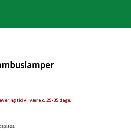
bambuslamper
evering tid vil være c. 25-35 dage.
dsplads.