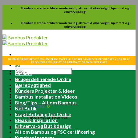
Skip
Bambus materialer bliver moderne og attraktivt øko-valg til hjemmet og
erhvervs bolig!
to
content
Bambus materialer bliver moderne og attraktivt øko-valg til hjemmet og
erhvervs bolig!
BAMBUS ER DET BEDSTE MILJØVENLIGE MATERIALE FORDI BAMBUS ER DEN BEDSTE KILDE TIL AT
PRODUCERE MILJØRIGTIGE BÆREDYGTIGE ØKO-MATERIALE
Søg
Forside
efter:
Brugerdefinerede Ordre
Bæredygtighed
Kunders Projekter & Ideer
Log ind
Bambus Installation Videos
Blog/Tips – Alt om Bambus
Kurv /
0.00
kr.
0
Net Butik
Fragt Betaling for Ordre
Ingen varer i kurven.
Ideas & Inspiration
Erhvervs-og Butikdesign
0
Alt om Bambus og FSC certificering
Kundereferencer