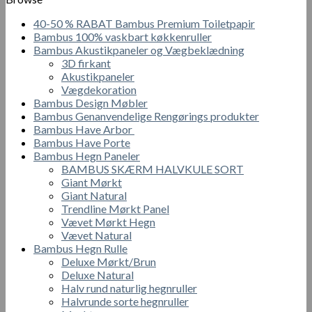
varianter.
Mulighederne
40-50 % RABAT Bambus Premium Toiletpapir
kan
Bambus 100% vaskbart køkkenruller
vælges
Bambus Akustikpaneler og Vægbeklædning
på
3D firkant
varesiden
Akustikpaneler
Vægdekoration
Bambus Design Møbler
Bambus Genanvendelige Rengørings produkter
Bambus Have Arbor
Bambus Have Porte
Bambus Hegn Paneler
BAMBUS SKÆRM HALVKULE SORT
Giant Mørkt
Giant Natural
Trendline Mørkt Panel
Vævet Mørkt Hegn
Vævet Natural
Bambus Hegn Rulle
Deluxe Mørkt/Brun
Deluxe Natural
Halv rund naturlig hegnruller
Halvrunde sorte hegnruller