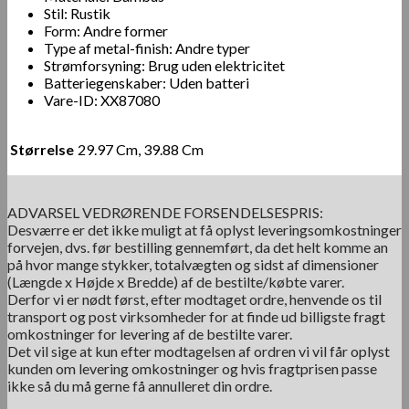
Stil: Rustik
Form: Andre former
Type af metal-finish: Andre typer
Strømforsyning: Brug uden elektricitet
Batteriegenskaber: Uden batteri
Vare-ID: XX87080
Størrelse
29.97 Cm, 39.88 Cm
ADVARSEL VEDRØRENDE FORSENDELSESPRIS:
Desværre er det ikke muligt at få oplyst leveringsomkostninger
forvejen, dvs. før bestilling gennemført, da det helt komme an
på hvor mange stykker, totalvægten og sidst af dimensioner
(Længde x Højde x Bredde) af de bestilte/købte varer.
Derfor vi er nødt først, efter modtaget ordre, henvende os til
transport og post virksomheder for at finde ud billigste fragt
omkostninger for levering af de bestilte varer.
Det vil sige at kun efter modtagelsen af ordren vi vil får oplyst
kunden om levering omkostninger og hvis fragtprisen passe
ikke så du må gerne få annulleret din ordre.