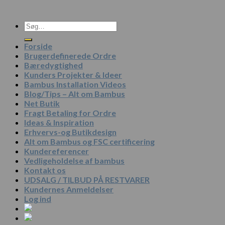
Søg
efter:
Forside
Brugerdefinerede Ordre
Bæredygtighed
Kunders Projekter & Ideer
Bambus Installation Videos
Blog/Tips – Alt om Bambus
Net Butik
Fragt Betaling for Ordre
Ideas & Inspiration
Erhvervs-og Butikdesign
Alt om Bambus og FSC certificering
Kundereferencer
Vedligeholdelse af bambus
Kontakt os
UDSALG / TILBUD PÅ RESTVARER
Kundernes Anmeldelser
Log ind