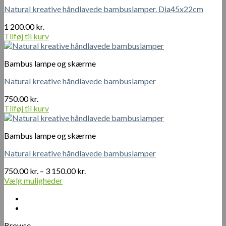
Natural kreative håndlavede bambuslamper. Dia45x22cm
1 200.00
kr.
Tilføj til kurv
Bambus lampe og skærme
Natural kreative håndlavede bambuslamper
750.00
kr.
Tilføj til kurv
Bambus lampe og skærme
Natural kreative håndlavede bambuslamper
Prisinterval:
750.00
kr.
–
3 150.00
kr.
750.00 kr.
Vælg muligheder
Dette
til
vare
3
har
150.00 kr.
flere
Browse