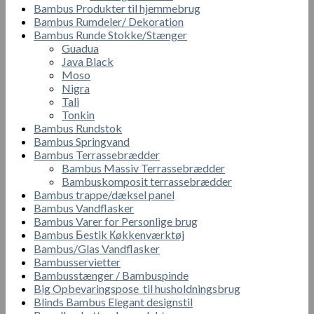
Bambus Produkter til hjemmebrug
Bambus Rumdeler/ Dekoration
Bambus Runde Stokke/Stænger
Guadua
Java Black
Moso
Nigra
Tali
Tonkin
Bambus Rundstok
Bambus Springvand
Bambus Terrassebrædder
Bambus Massiv Terrassebrædder
Bambuskomposit terrassebrædder
Bambus trappe/dæksel panel
Bambus Vandflasker
Bambus Varer for Personlige brug
Bambus Бestik Кøkkenværktøj
Bambus/Glas Vandflasker
Bambusservietter
Bambusstænger / Bambuspinde
Big Opbevaringspose til husholdningsbrug
Blinds Bambus Elegant designstil