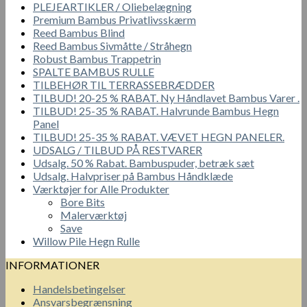
PLEJEARTIKLER / Oliebelægning
Premium Bambus Privatlivsskærm
Reed Bambus Blind
Reed Bambus Sivmåtte / Stråhegn
Robust Bambus Trappetrin
SPALTE BAMBUS RULLE
TILBEHØR TIL TERRASSEBRÆDDER
TILBUD! 20-25 % RABAT. Ny Håndlavet Bambus Varer .
TILBUD! 25-35 % RABAT. Halvrunde Bambus Hegn
Panel
TILBUD! 25-35 % RABAT. VÆVET HEGN PANELER.
UDSALG / TILBUD PÅ RESTVARER
Udsalg. 50 % Rabat. Bambuspuder, betræk sæt
Udsalg. Halvpriser på Bambus Håndklæde
Værktøjer for Alle Produkter
Bore Bits
Malerværktøj
Save
Willow Pile Hegn Rulle
INFORMATIONER
Handelsbetingelser
Ansvarsbegrænsning