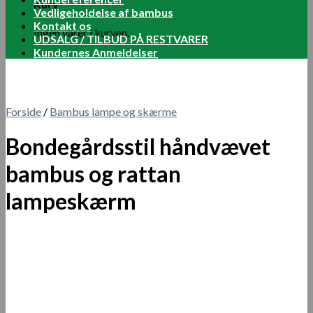
Kurv
Vedligeholdelse af bambus
Kontakt os
Ingen varer i kurven.
UDSALG / TILBUD PÅ RESTVARER
Kundernes Anmeldelser
Forside
/
Bambus lampe og skærme
Bondegårdsstil håndvævet
bambus og rattan
lampeskærm