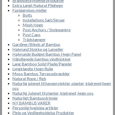
Brandbeskyttende produkter
Extra Langt Natural Pilehegn
Fastgørelses midler
Bolts
Installations Sæt/Skruer
Mesh Hegn
Post Anchors / Stolpeankre
Post Caps
Trådstænger
Gardiner/Blinds af Bambus
Halvrund Stokke og Lameller
Halvrunde Budget Bambus Hegn Panel
Håndlavede bambus vindklokker
Lang Bamboo Solid Plade/Paneler
Lyngklædte Hegn Rulle
Moso Bambus Terrassebrædder
Natural Rope / Reb
Naturlig jutenet til haveprojekter, planter, klatrenet,hegn
osv.
Naturlig Jutenet til planter, klatrenet, hegn osv.
Naturligt Bambusstrimler
NY BAMBUS VARER
Personlig hygiejne artikler
Pleje og Vedligeholdelse Produkter