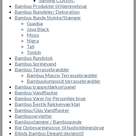
Samling CLASSIC
Bambus Produkter til hjemmebrug
Bambus Rumdeler/ Dekoration
Bambus Runde Stokke/Stænger
Guadua
Java Black
Moso
Nigra
Tali
Tonkin
Bambus Rundstok
Bambus Springvand
Bambus Terrassebrædder
Bambus Massiv Terrassebrædder
Bambuskomposit terrassebrædder
Bambus trappe/dæksel panel
Bambus Vandflasker
Bambus Varer for Personlige brug
Bambus Бestik Кøkkenværktøj
Bambus/Glas Vandflasker
Bambusservietter
Bambusstænger / Bambuspinde
Big Opbevaringspose til husholdningsbrug
Blinds Bambus Elegant designstil