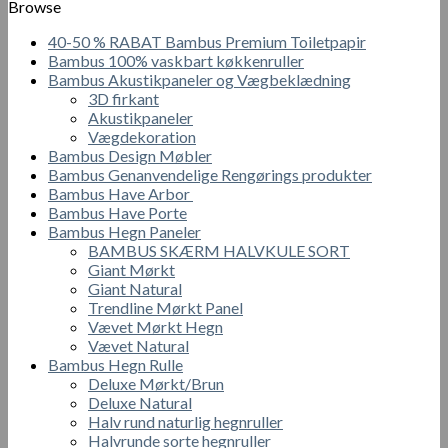
Browse
40-50 % RABAT Bambus Premium Toiletpapir
Bambus 100% vaskbart køkkenruller
Bambus Akustikpaneler og Vægbeklædning
3D firkant
Akustikpaneler
Vægdekoration
Bambus Design Møbler
Bambus Genanvendelige Rengørings produkter
Bambus Have Arbor
Bambus Have Porte
Bambus Hegn Paneler
BAMBUS SKÆRM HALVKULE SORT
Giant Mørkt
Giant Natural
Trendline Mørkt Panel
Vævet Mørkt Hegn
Vævet Natural
Bambus Hegn Rulle
Deluxe Mørkt/Brun
Deluxe Natural
Halv rund naturlig hegnruller
Halvrunde sorte hegnruller