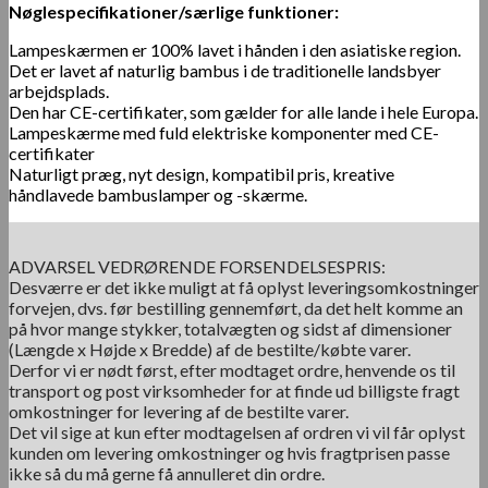
Nøglespecifikationer/særlige funktioner:
Lampeskærmen er 100% lavet i hånden i den asiatiske region.
Det er lavet af naturlig bambus i de traditionelle landsbyer
arbejdsplads.
Den har CE-certifikater, som gælder for alle lande i hele Europa.
Lampeskærme med fuld elektriske komponenter med CE-
certifikater
Naturligt præg, nyt design, kompatibil pris, kreative
håndlavede bambuslamper og -skærme.
ADVARSEL VEDRØRENDE FORSENDELSESPRIS:
Desværre er det ikke muligt at få oplyst leveringsomkostninger
forvejen, dvs. før bestilling gennemført, da det helt komme an
på hvor mange stykker, totalvægten og sidst af dimensioner
(Længde x Højde x Bredde) af de bestilte/købte varer.
Derfor vi er nødt først, efter modtaget ordre, henvende os til
transport og post virksomheder for at finde ud billigste fragt
omkostninger for levering af de bestilte varer.
Det vil sige at kun efter modtagelsen af ordren vi vil får oplyst
kunden om levering omkostninger og hvis fragtprisen passe
ikke så du må gerne få annulleret din ordre.