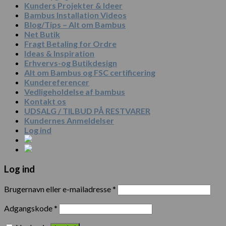
Kunders Projekter & Ideer
Bambus Installation Videos
Blog/Tips – Alt om Bambus
Net Butik
Fragt Betaling for Ordre
Ideas & Inspiration
Erhvervs-og Butikdesign
Alt om Bambus og FSC certificering
Kundereferencer
Vedligeholdelse af bambus
Kontakt os
UDSALG / TILBUD PÅ RESTVARER
Kundernes Anmeldelser
Log ind
Log ind
Brugernavn eller e-mailadresse
*
Adgangskode
*