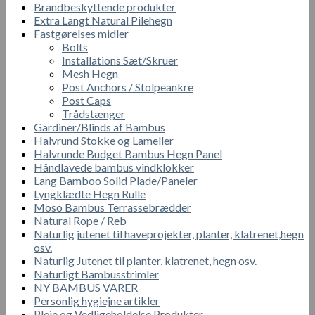
Brandbeskyttende produkter
Extra Langt Natural Pilehegn
Fastgørelses midler
Bolts
Installations Sæt/Skruer
Mesh Hegn
Post Anchors / Stolpeankre
Post Caps
Trådstænger
Gardiner/Blinds af Bambus
Halvrund Stokke og Lameller
Halvrunde Budget Bambus Hegn Panel
Håndlavede bambus vindklokker
Lang Bamboo Solid Plade/Paneler
Lyngklædte Hegn Rulle
Moso Bambus Terrassebrædder
Natural Rope / Reb
Naturlig jutenet til haveprojekter, planter, klatrenet,hegn
osv.
Naturlig Jutenet til planter, klatrenet, hegn osv.
Naturligt Bambusstrimler
NY BAMBUS VARER
Personlig hygiejne artikler
Pleje og Vedligeholdelse Produkter