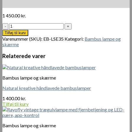
1 450.00
kr.
Natural
kreative
Tilføj til kurv
håndlavede
Varenummer (SKU):
EB-LSE35
Kategori:
Bambus lampe og
bambuslamper
skærme
antal
Relaterede varer
Bambus lampe og skærme
Natural kreative håndlavede bambuslamper
1 400.00
kr.
Tilføj til kurv
Bambus lampe og skærme