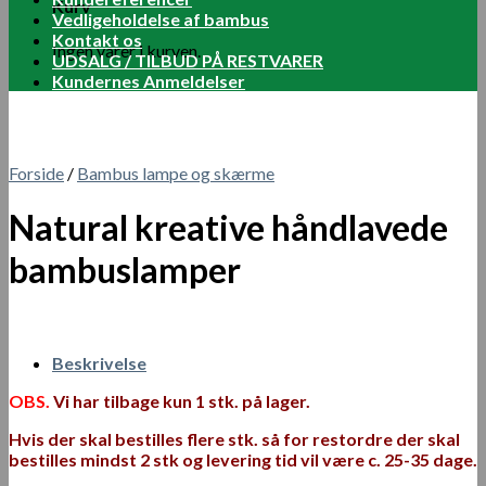
Kurv
Vedligeholdelse af bambus
Kontakt os
Ingen varer i kurven.
UDSALG / TILBUD PÅ RESTVARER
Kundernes Anmeldelser
Forside
/
Bambus lampe og skærme
Natural kreative håndlavede
bambuslamper
Beskrivelse
OBS.
Vi har tilbage kun 1 stk. på lager.
Hvis der skal
bestilles
flere stk. så for restordre der skal
bestilles mindst 2 stk og levering tid vil være c. 25-35 dage.