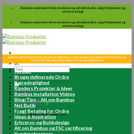
Skip
Bambus materialer bliver moderne og attraktivt øko-valg til hjemmet og
erhvervs bolig!
to
content
Bambus materialer bliver moderne og attraktivt øko-valg til hjemmet og
erhvervs bolig!
BAMBUS ER DET BEDSTE MILJØVENLIGE MATERIALE FORDI BAMBUS ER DEN BEDSTE KILDE TIL AT
PRODUCERE MILJØRIGTIGE BÆREDYGTIGE ØKO-MATERIALE
Søg
Forside
efter:
Brugerdefinerede Ordre
Bæredygtighed
Kunders Projekter & Ideer
Log ind
Bambus Installation Videos
Blog/Tips – Alt om Bambus
Kurv /
0.00
kr.
0
Net Butik
Fragt Betaling for Ordre
Ingen varer i kurven.
Ideas & Inspiration
Erhvervs-og Butikdesign
0
Alt om Bambus og FSC certificering
Kundereferencer