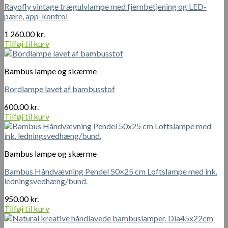
Rayofly vintage trægulvlampe med fjernbetjening og LED-
pære, app-kontrol
1 260.00
kr.
Tilføj til kurv
Bambus lampe og skærme
Bordlampe lavet af bambusstof
600.00
kr.
Tilføj til kurv
Bambus lampe og skærme
Bambus Håndvævning Pendel 50×25 cm Loftslampe med ink.
ledningsvedhæng/bund.
950.00
kr.
Tilføj til kurv