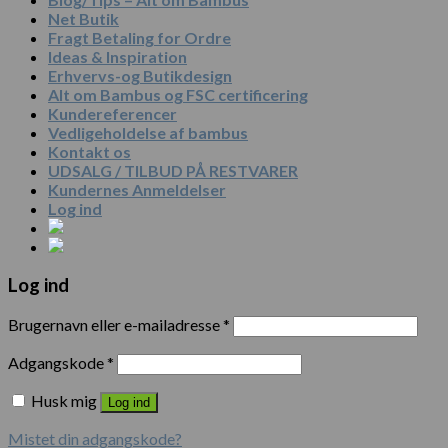
Net Butik
Fragt Betaling for Ordre
Ideas & Inspiration
Erhvervs-og Butikdesign
Alt om Bambus og FSC certificering
Kundereferencer
Vedligeholdelse af bambus
Kontakt os
UDSALG / TILBUD PÅ RESTVARER
Kundernes Anmeldelser
Log ind
Log ind
Brugernavn eller e-mailadresse
*
Adgangskode
*
Husk mig
Log ind
Mistet din adgangskode?