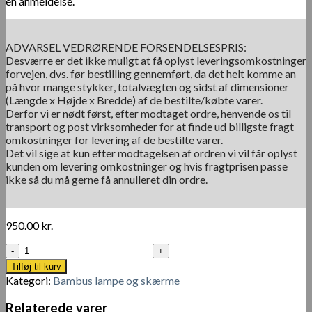
en anmeldelse.
ADVARSEL VEDRØRENDE FORSENDELSESPRIS:
Desværre er det ikke muligt at få oplyst leveringsomkostninger
forvejen, dvs. før bestilling gennemført, da det helt komme an
på hvor mange stykker, totalvægten og sidst af dimensioner
(Længde x Højde x Bredde) af de bestilte/købte varer.
Derfor vi er nødt først, efter modtaget ordre, henvende os til
transport og post virksomheder for at finde ud billigste fragt
omkostninger for levering af de bestilte varer.
Det vil sige at kun efter modtagelsen af ordren vi vil får oplyst
kunden om levering omkostninger og hvis fragtprisen passe
ikke så du må gerne få annulleret din ordre.
950.00
kr.
Bambus
Håndvævning
Tilføj til kurv
Pendel
Kategori:
Bambus lampe og skærme
50x25
cm
Relaterede varer