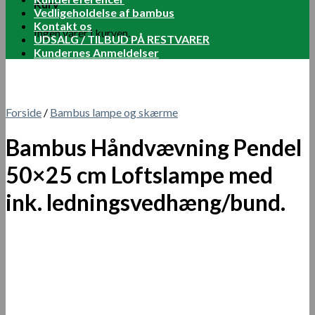
Kurv
Vedligeholdelse af bambus
Kontakt os
Ingen varer i kurven.
UDSALG / TILBUD PÅ RESTVARER
Kundernes Anmeldelser
Forside
/
Bambus lampe og skærme
Bambus Håndvævning Pendel
50×25 cm Loftslampe med
ink. ledningsvedhæng/bund.