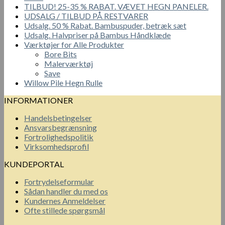
TILBUD! 25-35 % RABAT. VÆVET HEGN PANELER.
UDSALG / TILBUD PÅ RESTVARER
Udsalg. 50 % Rabat. Bambuspuder, betræk sæt
Udsalg. Halvpriser på Bambus Håndklæde
Værktøjer for Alle Produkter
Bore Bits
Malerværktøj
Save
Willow Pile Hegn Rulle
INFORMATIONER
Handelsbetingelser
Ansvarsbegrænsning
Fortrolighedspolitik
Virksomhedsprofil
KUNDEPORTAL
Fortrydelseformular
Sådan handler du med os
Kundernes Anmeldelser
Ofte stillede spørgsmål