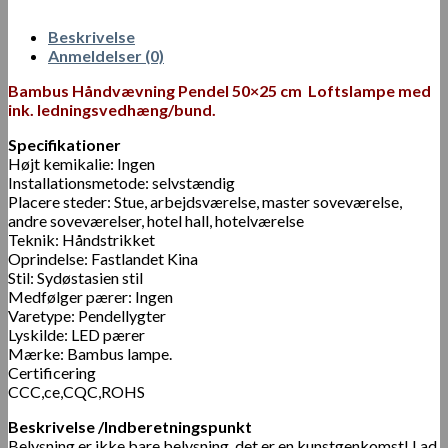
Beskrivelse
Anmeldelser (0)
Bambus Håndvævning Pendel 50×25 cm Loftslampe med
ink. ledningsvedhæng/bund.
Specifikationer
Højt kemikalie: Ingen
Installationsmetode: selvstændig
Placere steder: Stue, arbejdsværelse, master soveværelse,
andre soveværelser, hotel hall, hotelværelse
Teknik: Håndstrikket
Oprindelse: Fastlandet Kina
Stil: Sydøstasien stil
Medfølger pærer: Ingen
Varetype: Pendellygter
Lyskilde: LED pærer
Mærke: Bambus lampe.
Certificering
CCC,ce,CQC,ROHS
Beskrivelse /Indberetningspunkt
Belysning er ikke bare belysning, det er en kunstgenkomst! Lad