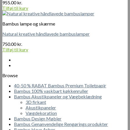
955.00
kr.
Tilføj til kurv
Bambus lampe og skærme
Natural kreative håndlavede bambuslamper
750.00
kr.
Tilføj til kurv
Browse
40-50 % RABAT Bambus Premium Toiletpapir
Bambus 100% vaskbart køkkenruller
Bambus Akustikpaneler og Vægbeklædning
3D firkant
Akustikpaneler
Vægdekoration
Bambus Design Møbler
Bambus Genanvendelige Rengørings produkter
Bambus Have Arbor