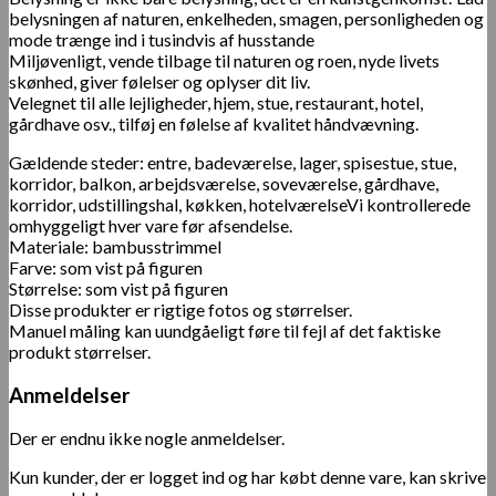
belysningen af ​​naturen, enkelheden, smagen, personligheden og
mode trænge ind i tusindvis af husstande
Miljøvenligt, vende tilbage til naturen og roen, nyde livets
skønhed, giver følelser og oplyser dit liv.
Velegnet til alle lejligheder, hjem, stue, restaurant, hotel,
gårdhave osv., tilføj en følelse af kvalitet håndvævning.
Gældende steder: entre, badeværelse, lager, spisestue, stue,
korridor, balkon, arbejdsværelse, soveværelse, gårdhave,
korridor, udstillingshal, køkken, hotelværelseVi kontrollerede
omhyggeligt hver vare før afsendelse.
Materiale: bambusstrimmel
Farve: som vist på figuren
Størrelse: som vist på figuren
Disse produkter er rigtige fotos og størrelser.
Manuel måling kan uundgåeligt føre til fejl af det faktiske
produkt størrelser.
Anmeldelser
Der er endnu ikke nogle anmeldelser.
Kun kunder, der er logget ind og har købt denne vare, kan skrive