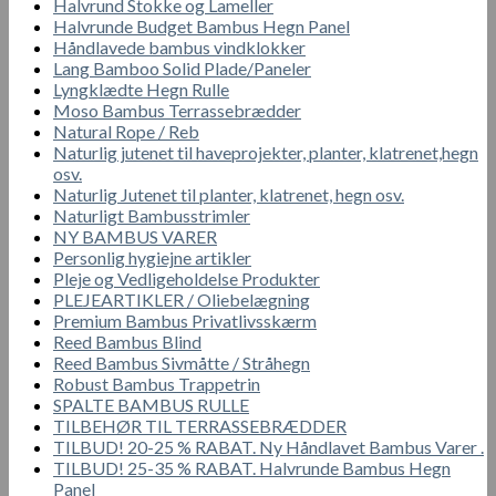
Halvrund Stokke og Lameller
Halvrunde Budget Bambus Hegn Panel
Håndlavede bambus vindklokker
Lang Bamboo Solid Plade/Paneler
Lyngklædte Hegn Rulle
Moso Bambus Terrassebrædder
Natural Rope / Reb
Naturlig jutenet til haveprojekter, planter, klatrenet,hegn
osv.
Naturlig Jutenet til planter, klatrenet, hegn osv.
Naturligt Bambusstrimler
NY BAMBUS VARER
Personlig hygiejne artikler
Pleje og Vedligeholdelse Produkter
PLEJEARTIKLER / Oliebelægning
Premium Bambus Privatlivsskærm
Reed Bambus Blind
Reed Bambus Sivmåtte / Stråhegn
Robust Bambus Trappetrin
SPALTE BAMBUS RULLE
TILBEHØR TIL TERRASSEBRÆDDER
TILBUD! 20-25 % RABAT. Ny Håndlavet Bambus Varer .
TILBUD! 25-35 % RABAT. Halvrunde Bambus Hegn
Panel