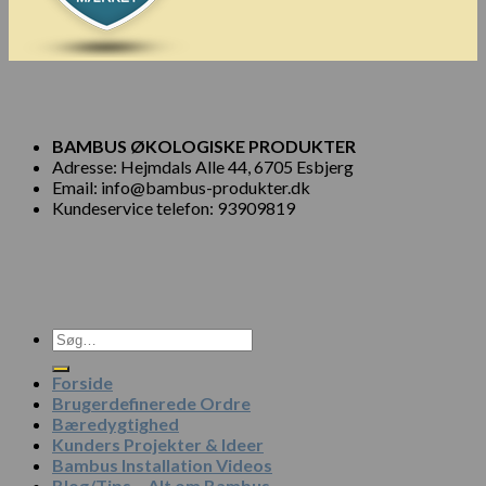
BAMBUS ØKOLOGISKE PRODUKTER
Adresse: Hejmdals Alle 44, 6705 Esbjerg
Email: info@bambus-produkter.dk
Kundeservice telefon: 93909819
Søg
efter:
Forside
Brugerdefinerede Ordre
Bæredygtighed
Kunders Projekter & Ideer
Bambus Installation Videos
Blog/Tips – Alt om Bambus