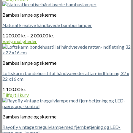
vælges
på
varesiden
Bambus lampe og skærme
Natural kreative håndlavede bambuslamper
Prisinterval:
1 200.00
kr.
–
2 000.00
kr.
1
Vælg muligheder
Dette
200.00 kr.
vare
til
har
2
Bambus lampe og skærme
flere
000.00 kr.
varianter.
Loftskarm bondehusstil af håndvævede rattan-indfletning 32 x
Mulighederne
22 x16 cm
kan
vælges
1 100.00
kr.
på
Tilføj til kurv
varesiden
Bambus lampe og skærme
Rayofly vintage trægulvlampe med fjernbetjening og LED-
pære, app-kontrol