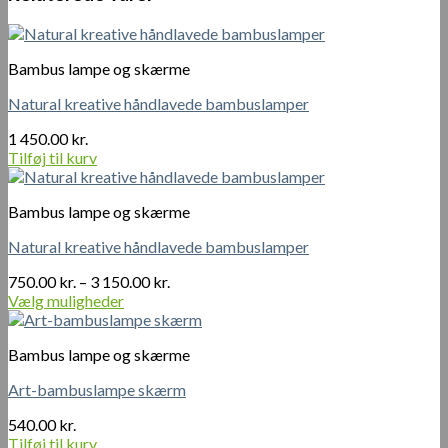
Loftslampe
med
ink.
ledningsvedhæng/bund.
Bambus lampe og skærme
antal
Natural kreative håndlavede bambuslamper
1 450.00
kr.
Tilføj til kurv
Bambus lampe og skærme
Natural kreative håndlavede bambuslamper
Prisinterval:
750.00
kr.
–
3 150.00
kr.
750.00 kr.
Vælg muligheder
Dette
til
vare
3
Bambus lampe og skærme
har
150.00 kr.
flere
Art-bambuslampe skærm
varianter.
Mulighederne
540.00
kr.
kan
Tilføj til kurv