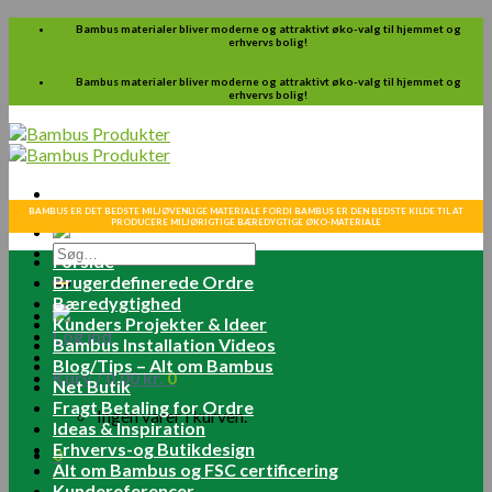
Skip
Bambus materialer bliver moderne og attraktivt øko-valg til hjemmet og
erhvervs bolig!
to
content
Bambus materialer bliver moderne og attraktivt øko-valg til hjemmet og
erhvervs bolig!
BAMBUS ER DET BEDSTE MILJØVENLIGE MATERIALE FORDI BAMBUS ER DEN BEDSTE KILDE TIL AT
PRODUCERE MILJØRIGTIGE BÆREDYGTIGE ØKO-MATERIALE
Søg
Forside
efter:
Brugerdefinerede Ordre
Bæredygtighed
Kunders Projekter & Ideer
Log ind
Bambus Installation Videos
Blog/Tips – Alt om Bambus
Kurv /
0.00
kr.
0
Net Butik
Fragt Betaling for Ordre
Ingen varer i kurven.
Ideas & Inspiration
Erhvervs-og Butikdesign
0
Alt om Bambus og FSC certificering
Kundereferencer