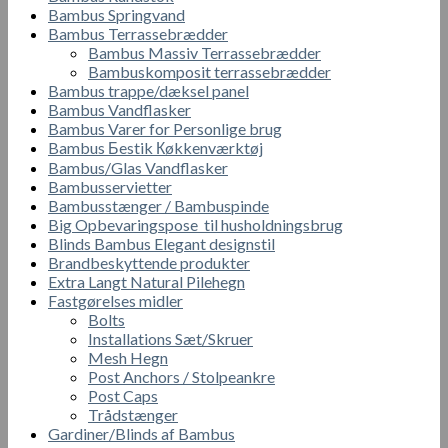
Bambus Springvand
Bambus Terrassebrædder
Bambus Massiv Terrassebrædder
Bambuskomposit terrassebrædder
Bambus trappe/dæksel panel
Bambus Vandflasker
Bambus Varer for Personlige brug
Bambus Бestik Кøkkenværktøj
Bambus/Glas Vandflasker
Bambusservietter
Bambusstænger / Bambuspinde
Big Opbevaringspose til husholdningsbrug
Blinds Bambus Elegant designstil
Brandbeskyttende produkter
Extra Langt Natural Pilehegn
Fastgørelses midler
Bolts
Installations Sæt/Skruer
Mesh Hegn
Post Anchors / Stolpeankre
Post Caps
Trådstænger
Gardiner/Blinds af Bambus