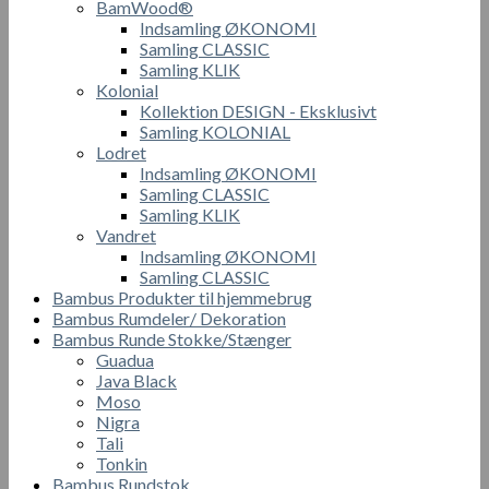
BamWood®
Indsamling ØKONOMI
Samling CLASSIC
Samling KLIK
Kolonial
Kollektion DESIGN - Eksklusivt
Samling KOLONIAL
Lodret
Indsamling ØKONOMI
Samling CLASSIC
Samling KLIK
Vandret
Indsamling ØKONOMI
Samling CLASSIC
Bambus Produkter til hjemmebrug
Bambus Rumdeler/ Dekoration
Bambus Runde Stokke/Stænger
Guadua
Java Black
Moso
Nigra
Tali
Tonkin
Bambus Rundstok