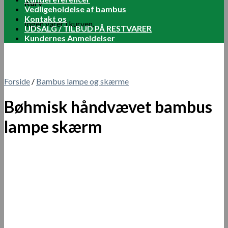
Kurv
Vedligeholdelse af bambus
Kontakt os
Ingen varer i kurven.
UDSALG / TILBUD PÅ RESTVARER
Kundernes Anmeldelser
Forside
/
Bambus lampe og skærme
Bøhmisk håndvævet bambus
lampe skærm