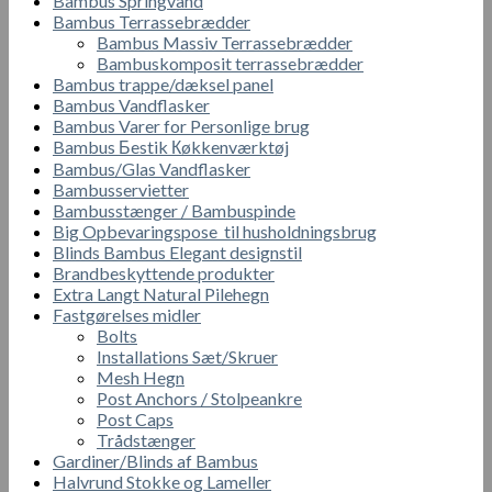
Bambus Springvand
Bambus Terrassebrædder
Bambus Massiv Terrassebrædder
Bambuskomposit terrassebrædder
Bambus trappe/dæksel panel
Bambus Vandflasker
Bambus Varer for Personlige brug
Bambus Бestik Кøkkenværktøj
Bambus/Glas Vandflasker
Bambusservietter
Bambusstænger / Bambuspinde
Big Opbevaringspose til husholdningsbrug
Blinds Bambus Elegant designstil
Brandbeskyttende produkter
Extra Langt Natural Pilehegn
Fastgørelses midler
Bolts
Installations Sæt/Skruer
Mesh Hegn
Post Anchors / Stolpeankre
Post Caps
Trådstænger
Gardiner/Blinds af Bambus
Halvrund Stokke og Lameller