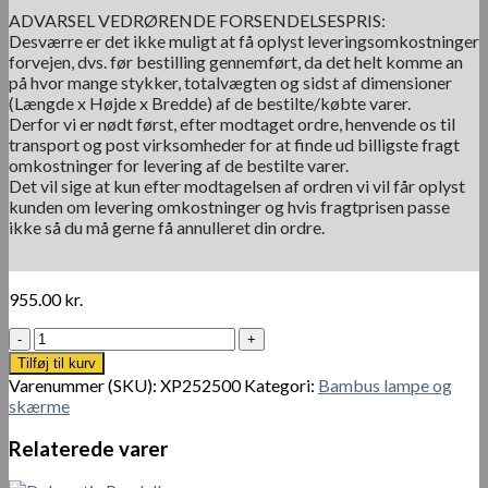
ADVARSEL VEDRØRENDE FORSENDELSESPRIS:
Desværre er det ikke muligt at få oplyst leveringsomkostninger
forvejen, dvs. før bestilling gennemført, da det helt komme an
på hvor mange stykker, totalvægten og sidst af dimensioner
(Længde x Højde x Bredde) af de bestilte/købte varer.
Derfor vi er nødt først, efter modtaget ordre, henvende os til
transport og post virksomheder for at finde ud billigste fragt
omkostninger for levering af de bestilte varer.
Det vil sige at kun efter modtagelsen af ordren vi vil får oplyst
kunden om levering omkostninger og hvis fragtprisen passe
ikke så du må gerne få annulleret din ordre.
955.00
kr.
Bøhmisk
håndvævet
Tilføj til kurv
bambus
Varenummer (SKU):
XP252500
Kategori:
Bambus lampe og
lampe
skærme
skærm
antal
Relaterede varer