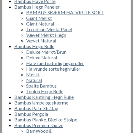
Bambus Have Porte
Bambus Hegn Paneler
BAMBUS SKÆRM HALVKULE SORT
Giant Mørkt
Giant Natural
Trendline Mørkt Panel
Vævet Mørkt Hegn
Vævet Natural
Bambus Hegn Rulle
Deluxe Mørkt/Brun
Deluxe Natural
Halv rund naturlig hegnruller
Halvrunde sorte hegnruller
Mørkt
Natural
Spalte Bambus
Tonkin Hegn Rulle
Bambus Kantning Hegn Rulle
Bambus lampe og skærme
Bambus Palm Stråtag
Bambus Pergola
Bambus Planke, Bjælke, Stolpe
Bambus Premium Gulve
BamWood®