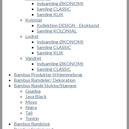
Indsamling ØKONOMI
Samling CLASSIC
Samling KLIK
Kolonial
Kollektion DESIGN - Eksklusivt
Samling KOLONIAL
Lodret
Indsamling ØKONOMI
Samling CLASSIC
Samling KLIK
Vandret
Indsamling ØKONOMI
Samling CLASSIC
Bambus Produkter til hjemmebrug
Bambus Rumdeler/ Dekoration
Bambus Runde Stokke/Stænger
Guadua
Java Black
Moso
Nigra
Tali
Tonkin
Bambus Rundstok