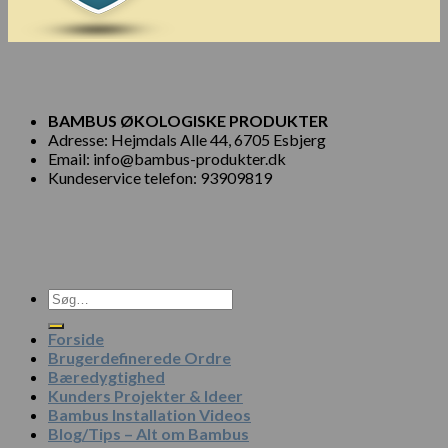
BAMBUS ØKOLOGISKE PRODUKTER
Adresse: Hejmdals Alle 44, 6705 Esbjerg
Email: info@bambus-produkter.dk
Kundeservice telefon: 93909819
Søg
efter:
Forside
Brugerdefinerede Ordre
Bæredygtighed
Kunders Projekter & Ideer
Bambus Installation Videos
Blog/Tips – Alt om Bambus