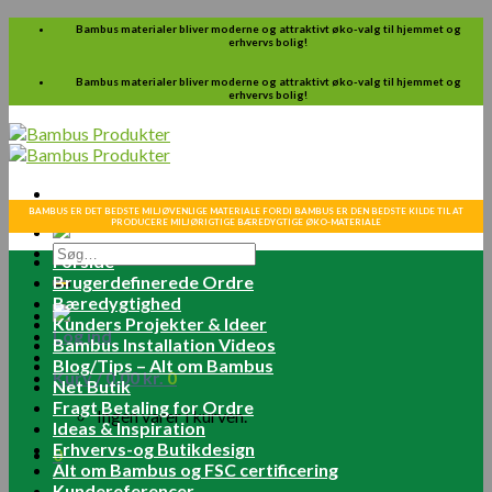
Skip
Bambus materialer bliver moderne og attraktivt øko-valg til hjemmet og
erhvervs bolig!
to
content
Bambus materialer bliver moderne og attraktivt øko-valg til hjemmet og
erhvervs bolig!
BAMBUS ER DET BEDSTE MILJØVENLIGE MATERIALE FORDI BAMBUS ER DEN BEDSTE KILDE TIL AT
PRODUCERE MILJØRIGTIGE BÆREDYGTIGE ØKO-MATERIALE
Søg
Forside
efter:
Brugerdefinerede Ordre
Bæredygtighed
Kunders Projekter & Ideer
Log ind
Bambus Installation Videos
Blog/Tips – Alt om Bambus
Kurv /
0.00
kr.
0
Net Butik
Fragt Betaling for Ordre
Ingen varer i kurven.
Ideas & Inspiration
Erhvervs-og Butikdesign
0
Alt om Bambus og FSC certificering
Kundereferencer