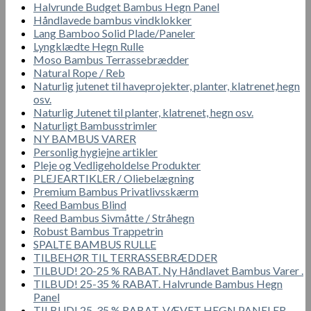
Halvrunde Budget Bambus Hegn Panel
Håndlavede bambus vindklokker
Lang Bamboo Solid Plade/Paneler
Lyngklædte Hegn Rulle
Moso Bambus Terrassebrædder
Natural Rope / Reb
Naturlig jutenet til haveprojekter, planter, klatrenet,hegn
osv.
Naturlig Jutenet til planter, klatrenet, hegn osv.
Naturligt Bambusstrimler
NY BAMBUS VARER
Personlig hygiejne artikler
Pleje og Vedligeholdelse Produkter
PLEJEARTIKLER / Oliebelægning
Premium Bambus Privatlivsskærm
Reed Bambus Blind
Reed Bambus Sivmåtte / Stråhegn
Robust Bambus Trappetrin
SPALTE BAMBUS RULLE
TILBEHØR TIL TERRASSEBRÆDDER
TILBUD! 20-25 % RABAT. Ny Håndlavet Bambus Varer .
TILBUD! 25-35 % RABAT. Halvrunde Bambus Hegn
Panel
TILBUD! 25-35 % RABAT. VÆVET HEGN PANELER.