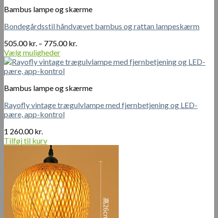
vare
3
Bambus lampe og skærme
har
150.00 kr.
flere
Bondegårdsstil håndvævet bambus og rattan lampeskærm
varianter.
Mulighederne
Prisinterval:
505.00
kr.
–
775.00
kr.
kan
505.00 kr.
Vælg muligheder
vælges
Dette
til
på
vare
775.00 kr.
varesiden
har
Bambus lampe og skærme
flere
varianter.
Rayofly vintage trægulvlampe med fjernbetjening og LED-
Mulighederne
pære, app-kontrol
kan
vælges
1 260.00
kr.
på
Tilføj til kurv
varesiden