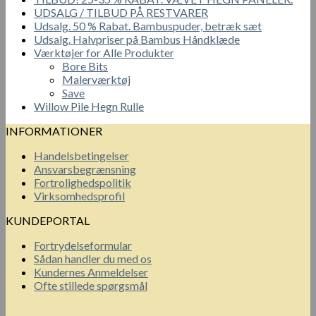
UDSALG / TILBUD PÅ RESTVARER
Udsalg. 50 % Rabat. Bambuspuder, betræk sæt
Udsalg. Halvpriser på Bambus Håndklæde
Værktøjer for Alle Produkter
Bore Bits
Malerværktøj
Save
Willow Pile Hegn Rulle
INFORMATIONER
Handelsbetingelser
Ansvarsbegrænsning
Fortrolighedspolitik
Virksomhedsprofil
KUNDEPORTAL
Fortrydelseformular
Sådan handler du med os
Kundernes Anmeldelser
Ofte stillede spørgsmål