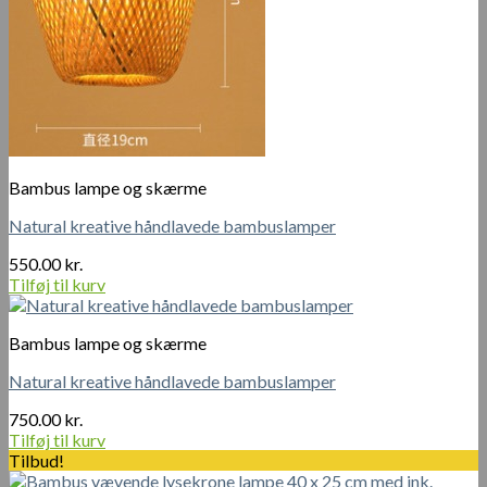
Bambus lampe og skærme
Natural kreative håndlavede bambuslamper
550.00
kr.
Tilføj til kurv
Bambus lampe og skærme
Natural kreative håndlavede bambuslamper
750.00
kr.
Tilføj til kurv
Tilbud!