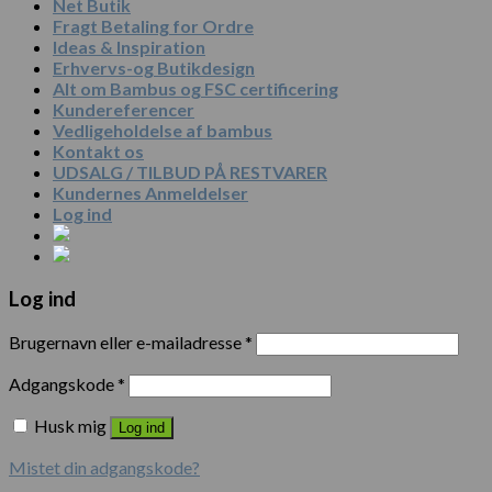
Net Butik
Fragt Betaling for Ordre
Ideas & Inspiration
Erhvervs-og Butikdesign
Alt om Bambus og FSC certificering
Kundereferencer
Vedligeholdelse af bambus
Kontakt os
UDSALG / TILBUD PÅ RESTVARER
Kundernes Anmeldelser
Log ind
Log ind
Brugernavn eller e-mailadresse
*
Adgangskode
*
Husk mig
Log ind
Mistet din adgangskode?