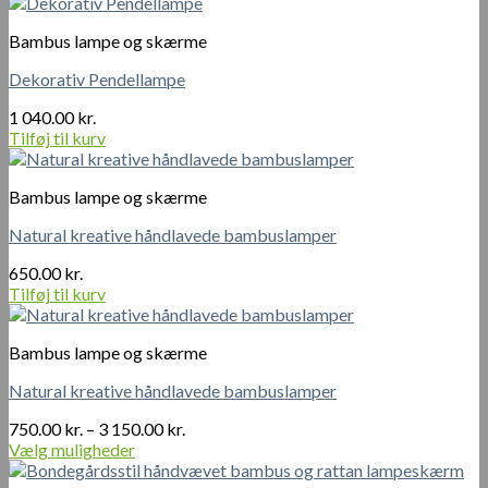
Bambus lampe og skærme
Dekorativ Pendellampe
1 040.00
kr.
Tilføj til kurv
Bambus lampe og skærme
Natural kreative håndlavede bambuslamper
650.00
kr.
Tilføj til kurv
Bambus lampe og skærme
Natural kreative håndlavede bambuslamper
Prisinterval:
750.00
kr.
–
3 150.00
kr.
750.00 kr.
Vælg muligheder
Dette
til