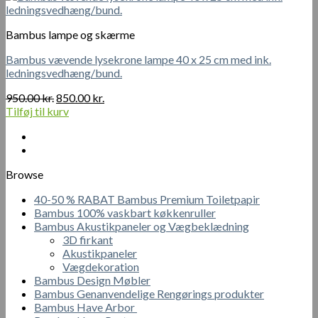
Bambus lampe og skærme
Bambus vævende lysekrone lampe 40 x 25 cm med ink.
ledningsvedhæng/bund.
Den
Den
950.00
kr.
850.00
kr.
oprindelige
aktuelle
Tilføj til kurv
pris
pris
var:
er:
950.00 kr..
850.00 kr..
Browse
40-50 % RABAT Bambus Premium Toiletpapir
Bambus 100% vaskbart køkkenruller
Bambus Akustikpaneler og Vægbeklædning
3D firkant
Akustikpaneler
Vægdekoration
Bambus Design Møbler
Bambus Genanvendelige Rengørings produkter
Bambus Have Arbor