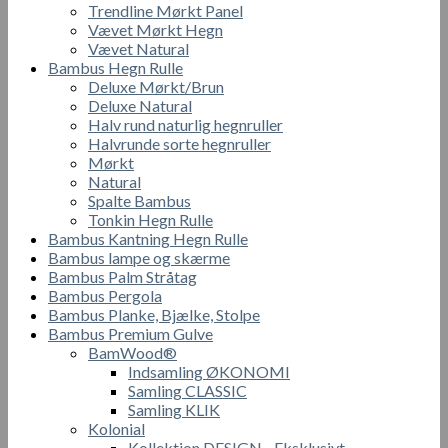
Trendline Mørkt Panel
Vævet Mørkt Hegn
Vævet Natural
Bambus Hegn Rulle
Deluxe Mørkt/Brun
Deluxe Natural
Halv rund naturlig hegnruller
Halvrunde sorte hegnruller
Mørkt
Natural
Spalte Bambus
Tonkin Hegn Rulle
Bambus Kantning Hegn Rulle
Bambus lampe og skærme
Bambus Palm Stråtag
Bambus Pergola
Bambus Planke, Bjælke, Stolpe
Bambus Premium Gulve
BamWood®
Indsamling ØKONOMI
Samling CLASSIC
Samling KLIK
Kolonial
Kollektion DESIGN - Eksklusivt