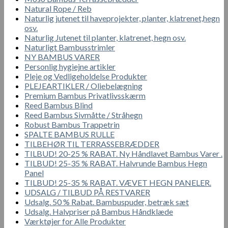
Natural Rope / Reb
Naturlig jutenet til haveprojekter, planter, klatrenet,hegn
osv.
Naturlig Jutenet til planter, klatrenet, hegn osv.
Naturligt Bambusstrimler
NY BAMBUS VARER
Personlig hygiejne artikler
Pleje og Vedligeholdelse Produkter
PLEJEARTIKLER / Oliebelægning
Premium Bambus Privatlivsskærm
Reed Bambus Blind
Reed Bambus Sivmåtte / Stråhegn
Robust Bambus Trappetrin
SPALTE BAMBUS RULLE
TILBEHØR TIL TERRASSEBRÆDDER
TILBUD! 20-25 % RABAT. Ny Håndlavet Bambus Varer .
TILBUD! 25-35 % RABAT. Halvrunde Bambus Hegn
Panel
TILBUD! 25-35 % RABAT. VÆVET HEGN PANELER.
UDSALG / TILBUD PÅ RESTVARER
Udsalg. 50 % Rabat. Bambuspuder, betræk sæt
Udsalg. Halvpriser på Bambus Håndklæde
Værktøjer for Alle Produkter