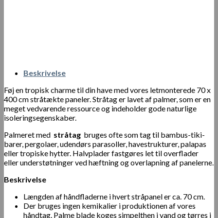
Beskrivelse
Føj en tropisk charme til din have med vores letmonterede 70 x
400 cm stråtækte paneler. Stråtag er lavet af palmer, som er en
meget vedvarende ressource og indeholder gode naturlige
isoleringsegenskaber.
Palmeret med
stråtag
bruges ofte som tag til bambus-tiki-
barer, pergolaer, udendørs parasoller, havestrukturer, palapas
eller tropiske hytter. Halvplader fastgøres let til overflader
eller understøtninger ved hæftning og overlapning af panelerne.
Beskrivelse
Længden af ​​håndfladerne i hvert stråpanel er ca. 70 cm.
Der bruges ingen kemikalier i produktionen af ​​vores
håndtag. Palme blade koges simpelthen i vand og tørres i