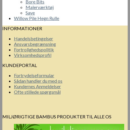
Bore Bits
Malerværktøj
Save
Willow Pile Hegn Rulle
INFORMATIONER
Handelsbetingelser
Ansvarsbegrænsning
Fortrolighedspolitik
Virksomhedsprofil
KUNDEPORTAL
Fortrydelseformular
Sådan handler du med os
Kundernes Anmeldelser
Ofte stillede spørgsmål
MILJØRIGTIGE BAMBUS PRODUKTER TIL ALLE OS