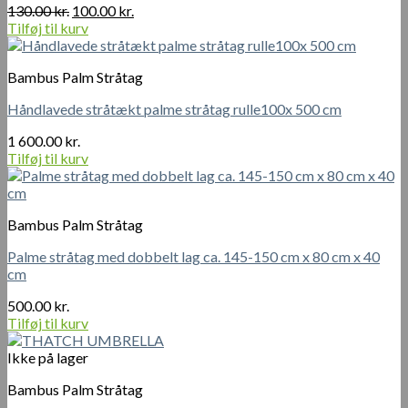
Den
Den
130.00
kr.
100.00
kr.
oprindelige
aktuelle
Tilføj til kurv
pris
pris
var:
er:
Bambus Palm Stråtag
130.00 kr..
100.00 kr..
Håndlavede stråtækt palme stråtag rulle100x 500 cm
1 600.00
kr.
Tilføj til kurv
Bambus Palm Stråtag
Palme stråtag med dobbelt lag ca. 145-150 cm x 80 cm x 40
cm
500.00
kr.
Tilføj til kurv
Ikke på lager
Bambus Palm Stråtag