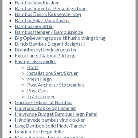
Bambus Vandflasker
Bambus Varer for Personlige brug
Bambus Бestik Кøkkenværktøj
Bambus/Glas Vandflasker
Bambusservietter
Bambusstænger / Bambuspinde
Big Opbevaringspose til husholdningsbrug
Blinds Bambus Elegant designstil
Brandbeskyttende produkter
Extra Langt Natural Pilehegn
Fastgørelses midler
Bolts
Installations Sæt/Skruer
Mesh Hegn
Post Anchors / Stolpeankre
Post Caps
Trådstænger
Gardiner/Blinds af Bambus
Halvrund Stokke og Lameller
Halvrunde Budget Bambus Hegn Panel
Håndlavede bambus vindklokker
Lang Bamboo Solid Plade/Paneler
Lyngklædte Hegn Rulle
Moso Bambus Terrassebrædder