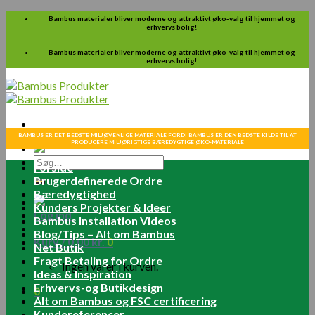
Skip
Bambus materialer bliver moderne og attraktivt øko-valg til hjemmet og
erhvervs bolig!
to
content
Bambus materialer bliver moderne og attraktivt øko-valg til hjemmet og
erhvervs bolig!
BAMBUS ER DET BEDSTE MILJØVENLIGE MATERIALE FORDI BAMBUS ER DEN BEDSTE KILDE TIL AT
PRODUCERE MILJØRIGTIGE BÆREDYGTIGE ØKO-MATERIALE
Søg
Forside
efter:
Brugerdefinerede Ordre
Bæredygtighed
Kunders Projekter & Ideer
Log ind
Bambus Installation Videos
Blog/Tips – Alt om Bambus
Kurv /
0.00
kr.
0
Net Butik
Fragt Betaling for Ordre
Ingen varer i kurven.
Ideas & Inspiration
Erhvervs-og Butikdesign
0
Alt om Bambus og FSC certificering
Kundereferencer