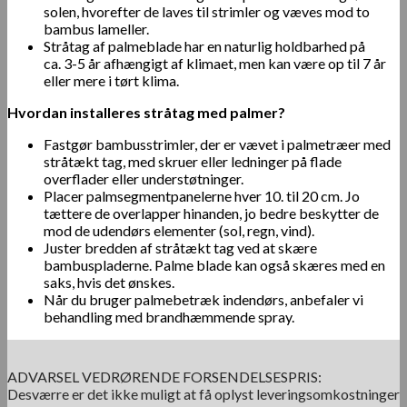
solen, hvorefter de laves til strimler og væves mod to
bambus lameller.
Stråtag af palmeblade har en naturlig holdbarhed på
ca. 3-5 år afhængigt af klimaet, men kan være op til 7 år
eller mere i tørt klima.
Hvordan installeres stråtag med palmer?
Fastgør bambusstrimler, der er vævet i palmetræer med
stråtækt tag, med skruer eller ledninger på flade
overflader eller understøtninger.
Placer palmsegmentpanelerne hver 10. til 20 cm. Jo
tættere de overlapper hinanden, jo bedre beskytter de
mod de udendørs elementer (sol, regn, vind).
Juster bredden af ​​stråtækt tag ved at skære
bambuspladerne. Palme blade kan også skæres med en
saks, hvis det ønskes.
Når du bruger palmebetræk indendørs, anbefaler vi
behandling med brandhæmmende spray.
ADVARSEL VEDRØRENDE FORSENDELSESPRIS:
Desværre er det ikke muligt at få oplyst leveringsomkostninger