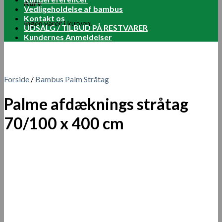
Kurv
Vedligeholdelse af bambus
Kontakt os
Ingen varer i kurven.
UDSALG / TILBUD PÅ RESTVARER
Kundernes Anmeldelser
Forside
/
Bambus Palm Stråtag
Palme afdæknings stråtag
70/100 x 400 cm