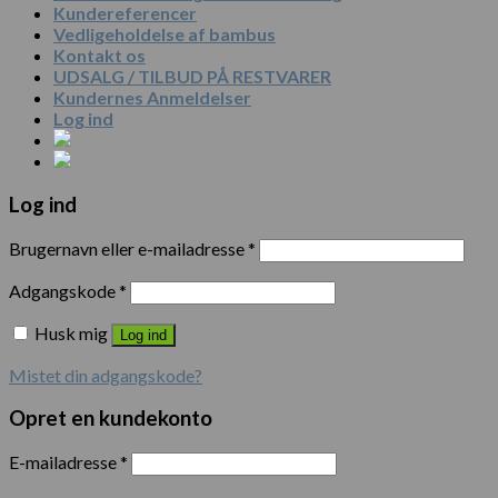
Kundereferencer
Vedligeholdelse af bambus
Kontakt os
UDSALG / TILBUD PÅ RESTVARER
Kundernes Anmeldelser
Log ind
Log ind
Brugernavn eller e-mailadresse
*
Adgangskode
*
Husk mig
Log ind
Mistet din adgangskode?
Opret en kundekonto
E-mailadresse
*