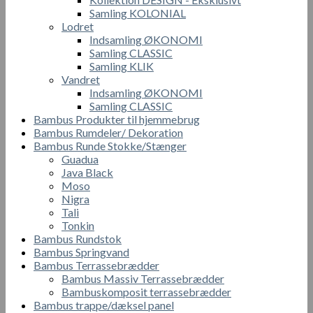
Samling KOLONIAL
Lodret
Indsamling ØKONOMI
Samling CLASSIC
Samling KLIK
Vandret
Indsamling ØKONOMI
Samling CLASSIC
Bambus Produkter til hjemmebrug
Bambus Rumdeler/ Dekoration
Bambus Runde Stokke/Stænger
Guadua
Java Black
Moso
Nigra
Tali
Tonkin
Bambus Rundstok
Bambus Springvand
Bambus Terrassebrædder
Bambus Massiv Terrassebrædder
Bambuskomposit terrassebrædder
Bambus trappe/dæksel panel