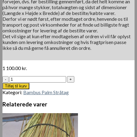
forvejen, dvs. før bestilling gennemført, da det helt komme an
på hvor mange stykker, totalvægten og sidst af dimensioner
(Længde x Højde x Bredde) af de bestilte/købte varer.
Derfor vi er nødt først, efter modtaget ordre, henvende os til
transport og post virksomheder for at finde ud billigste fragt
omkostninger for levering af de bestilte varer.
Det vil sige at kun efter modtagelsen af ordren vi vil får oplyst
kunden om levering omkostninger og hvis fragtprisen passe
ikke så du må gerne få annulleret din ordre.
1 100.00
kr.
Palme
afdæknings
Tilføj til kurv
stråtag
Kategori:
Bambus Palm Stråtag
70/100
x
Relaterede varer
400
cm
antal