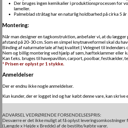
Der bruges ingen kemikalier i produktionsprocessen for vor
lameller.
Palmeblad stråtag har en naturlig holdbarhed på cirka 5 år 
Montering:
Når man designer en tagkonstruktion, anbefaler vi, at du lægger
afstand på 20-30 cm. Som en simpel knytnæveformel skal du hav
Binding af naturmateriale af høj kvalitet | Velegnet til indendør
Nem og billig montering ved hjælp af søm, hæfteklammer eller ka
Kan f.eks. bruges til havepavillon, carport, poolbar, festkælder, 
* Prisen er oplyst pr 1 stykke.
Anmeldelser
Der er endnu ikke nogle anmeldelser.
Kun kunder, der er logget ind og har købt denne vare, kan skrive 
ADVARSEL VEDRØRENDE FORSENDELSESPRIS:
Desværre er det ikke muligt at få oplyst leveringsomkostninger f
(Længde x Højde x Bredde) af de bestilte/købte varer.