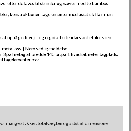
hvorefter de laves til strimler og væves mod to bambus
mbler, konstruktioner, tagelementer med asiatisk flair m.m.
 at opnå godt vejr- og regntæt udendørs anbefaler vi en
æ, metal osv. | Nem vedligeholdelse
r 3 palmetag af bredde 145 pr. på 1 kvadratmeter tagplads.
til tagelementer osv.
hvor mange stykker, totalvægten og sidst af dimensioner