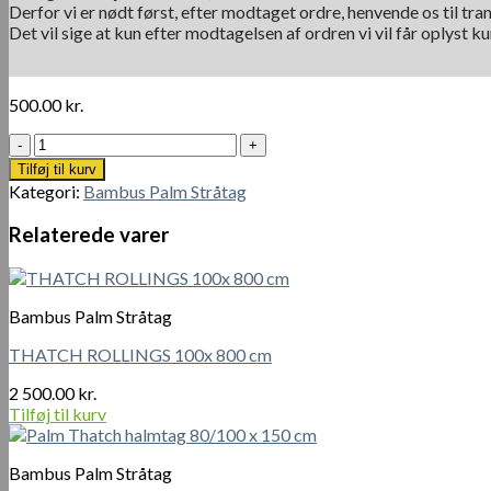
Derfor vi er nødt først, efter modtaget ordre, henvende os til tra
Det vil sige at kun efter modtagelsen af ordren vi vil får oplyst 
500.00
kr.
Palme
stråtag
Tilføj til kurv
med
Kategori:
Bambus Palm Stråtag
dobbelt
lag
Relaterede varer
ca.
145-
150
cm
Bambus Palm Stråtag
x
80
THATCH ROLLINGS 100x 800 cm
cm
x
2 500.00
kr.
40
Tilføj til kurv
cm
antal
Bambus Palm Stråtag