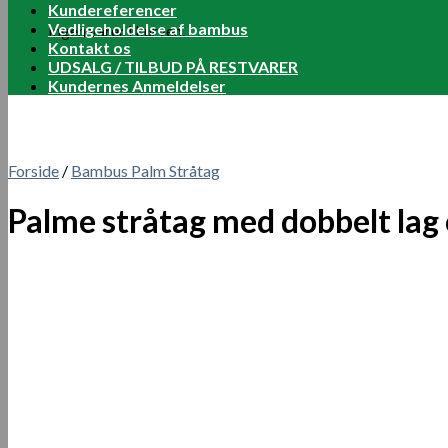
Kundereferencer
Vedligeholdelse af bambus
Ingen varer i kurven.
Kontakt os
UDSALG / TILBUD PÅ RESTVARER
Kundernes Anmeldelser
Forside
/
Bambus Palm Stråtag
Palme stråtag med dobbelt lag