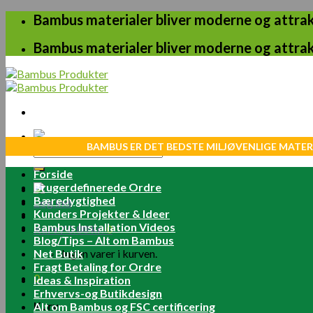
Skip
Bambus materialer bliver moderne og attrakt
to
content
Bambus materialer bliver moderne og attrakt
BAMBUS ER DET BEDSTE MILJØVENLIGE MATER
Søg
efter:
Forside
Brugerdefinerede Ordre
Bæredygtighed
Log ind
Kunders Projekter & Ideer
Bambus Installation Videos
Kurv /
0.00
kr.
0
Blog/Tips – Alt om Bambus
Net Butik
Ingen varer i kurven.
Fragt Betaling for Ordre
0
Ideas & Inspiration
Erhvervs-og Butikdesign
Kurv
Alt om Bambus og FSC certificering