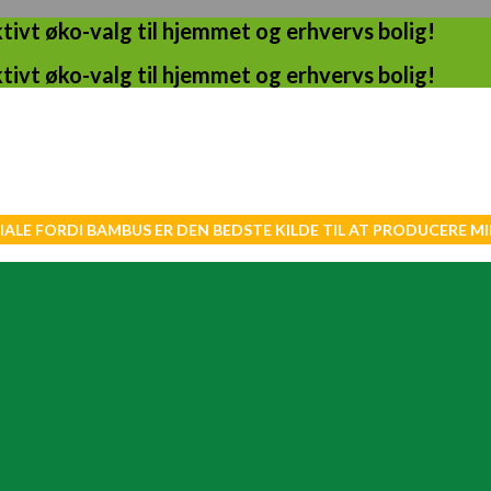
ivt øko-valg til hjemmet og erhvervs bolig!
ivt øko-valg til hjemmet og erhvervs bolig!
IALE FORDI BAMBUS ER DEN BEDSTE KILDE TIL AT PRODUCERE 