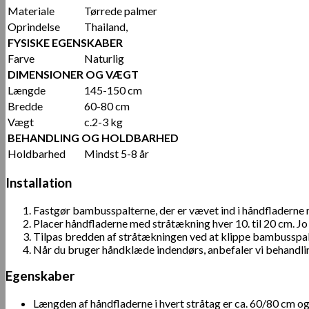
Materiale
Tørrede palmer
Oprindelse
Thailand,
FYSISKE EGENSKABER
Farve
Naturlig
DIMENSIONER OG VÆGT
Længde
145-150 cm
Bredde
60-80 cm
Vægt
c.2-3 kg
BEHANDLING OG HOLDBARHED
Holdbarhed
Mindst 5-8 år
Installation
Fastgør bambusspalterne, der er vævet ind i håndfladerne m
Placer håndfladerne med stråtækning hver 10. til 20 cm. Jo
Tilpas bredden af ​​stråtækningen ved at klippe bambusspa
Når du bruger håndklæde indendørs, anbefaler vi behand
Egenskaber
Længden af ​​håndfladerne i hvert stråtag er ca. 60/80 cm o