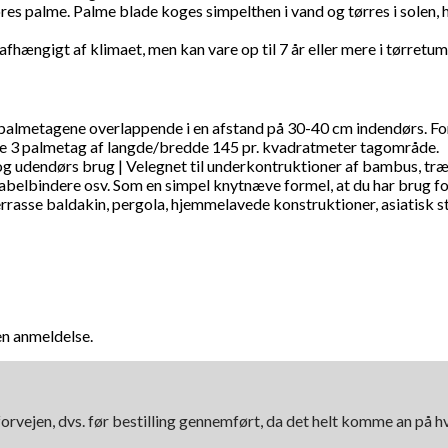
es palme. Palme blade koges simpelthen i vand og tørres i solen, 
afhængigt af klimaet, men kan vare op til 7 år eller mere i tørretu
 palmetagene overlappende i en afstand på 30-40 cm indendørs. For
e 3 palmetag af langde/bredde 145 pr. kvadratmeter tagområde.
s og udendørs brug | Velegnet til underkontruktioner af bambus, tr
belbindere osv. Som en simpel knytnæve formel, at du har brug fo
terrasse baldakin, pergola, hjemmelavede konstruktioner, asiatisk s
en anmeldelse.
orvejen, dvs. før bestilling gennemført, da det helt komme an på 