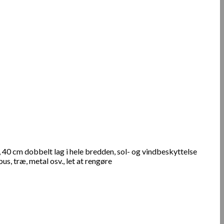
 40 cm dobbelt lag i hele bredden, sol- og vindbeskyttelse
s, træ, metal osv., let at rengøre