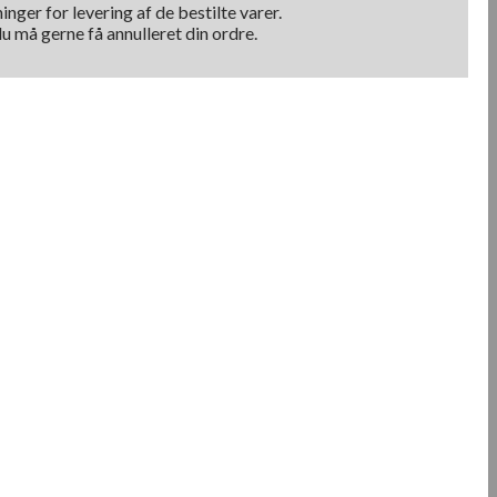
nger for levering af de bestilte varer.
u må gerne få annulleret din ordre.