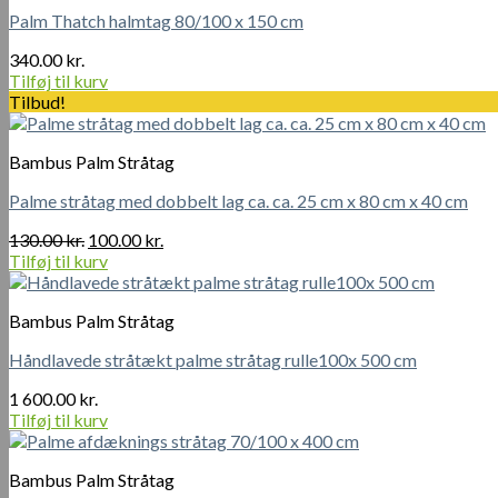
Palm Thatch halmtag 80/100 x 150 cm
340.00
kr.
Tilføj til kurv
Tilbud!
Bambus Palm Stråtag
Palme stråtag med dobbelt lag ca. ca. 25 cm x 80 cm x 40 cm
Den
Den
130.00
kr.
100.00
kr.
oprindelige
aktuelle
Tilføj til kurv
pris
pris
var:
er:
Bambus Palm Stråtag
130.00 kr..
100.00 kr..
Håndlavede stråtækt palme stråtag rulle100x 500 cm
1 600.00
kr.
Tilføj til kurv
Bambus Palm Stråtag