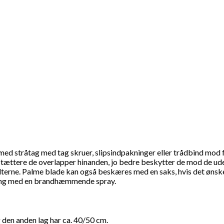
ed stråtag med tag skruer, slipsindpakninger eller trådbind mod f
 tættere de overlapper hinanden, jo bedre beskytter de mod de uden
lterne. Palme blade kan også beskæres med en saks, hvis det ønsk
ling med en brandhæmmende spray.
g den anden lag har ca. 40/50 cm.