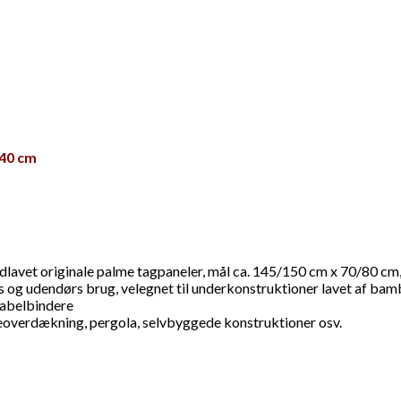
 40 cm
dlavet originale palme tagpaneler, mål ca. 145/150 cm x 70/80 cm,
rs og udendørs brug, velegnet til underkonstruktioner lavet af bambu
kabelbindere
asseoverdækning, pergola, selvbyggede konstruktioner osv.