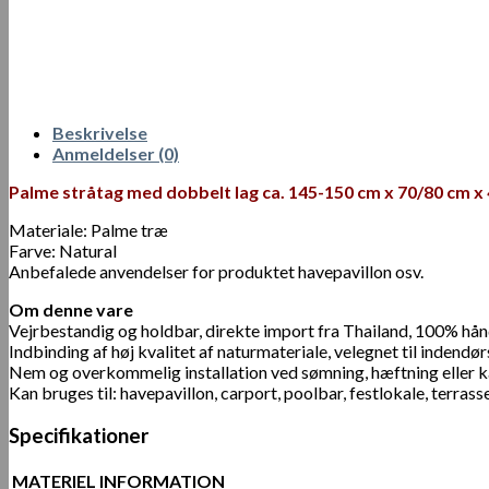
Beskrivelse
Anmeldelser (0)
Palme stråtag med dobbelt lag ca. 145-150 cm x 70/80 cm x
Materiale: Palme træ
Farve: Natural
Anbefalede anvendelser for produktet havepavillon osv.
Om denne vare
Vejrbestandig og holdbar, direkte import fra Thailand, 100% hån
Indbinding af høj kvalitet af naturmateriale, velegnet til indendø
Nem og overkommelig installation ved sømning, hæftning eller 
Kan bruges til: havepavillon, carport, poolbar, festlokale, terr
Specifikationer
MATERIEL INFORMATION