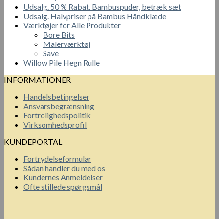
Udsalg. 50 % Rabat. Bambuspuder, betræk sæt
Udsalg. Halvpriser på Bambus Håndklæde
Værktøjer for Alle Produkter
Bore Bits
Malerværktøj
Save
Willow Pile Hegn Rulle
INFORMATIONER
Handelsbetingelser
Ansvarsbegrænsning
Fortrolighedspolitik
Virksomhedsprofil
KUNDEPORTAL
Fortrydelseformular
Sådan handler du med os
Kundernes Anmeldelser
Ofte stillede spørgsmål