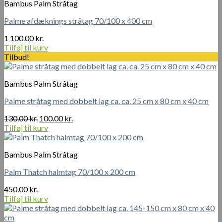
Bambus Palm Stråtag
Palme afdæknings stråtag 70/100 x 400 cm
1 100.00
kr.
Tilføj til kurv
Tilbud!
Bambus Palm Stråtag
Palme stråtag med dobbelt lag ca. ca. 25 cm x 80 cm x 40 cm
Den
Den
130.00
kr.
100.00
kr.
oprindelige
aktuelle
Tilføj til kurv
pris
pris
var:
er:
Bambus Palm Stråtag
130.00 kr..
100.00 kr..
Palm Thatch halmtag 70/100 x 200 cm
450.00
kr.
Tilføj til kurv