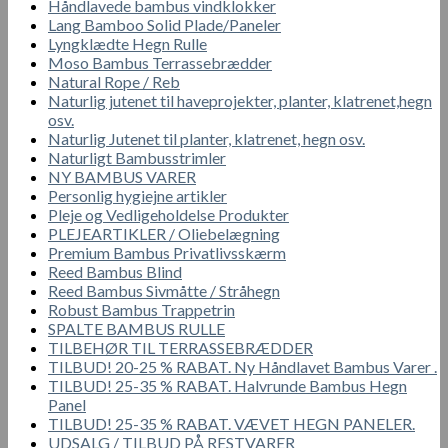
Håndlavede bambus vindklokker
Lang Bamboo Solid Plade/Paneler
Lyngklædte Hegn Rulle
Moso Bambus Terrassebrædder
Natural Rope / Reb
Naturlig jutenet til haveprojekter, planter, klatrenet,hegn
osv.
Naturlig Jutenet til planter, klatrenet, hegn osv.
Naturligt Bambusstrimler
NY BAMBUS VARER
Personlig hygiejne artikler
Pleje og Vedligeholdelse Produkter
PLEJEARTIKLER / Oliebelægning
Premium Bambus Privatlivsskærm
Reed Bambus Blind
Reed Bambus Sivmåtte / Stråhegn
Robust Bambus Trappetrin
SPALTE BAMBUS RULLE
TILBEHØR TIL TERRASSEBRÆDDER
TILBUD! 20-25 % RABAT. Ny Håndlavet Bambus Varer .
TILBUD! 25-35 % RABAT. Halvrunde Bambus Hegn
Panel
TILBUD! 25-35 % RABAT. VÆVET HEGN PANELER.
UDSALG / TILBUD PÅ RESTVARER