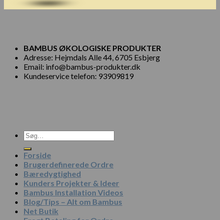
BAMBUS ØKOLOGISKE PRODUKTER
Adresse: Hejmdals Alle 44, 6705 Esbjerg
Email: info@bambus-produkter.dk
Kundeservice telefon: 93909819
Søg
efter:
Forside
Brugerdefinerede Ordre
Bæredygtighed
Kunders Projekter & Ideer
Bambus Installation Videos
Blog/Tips – Alt om Bambus
Net Butik