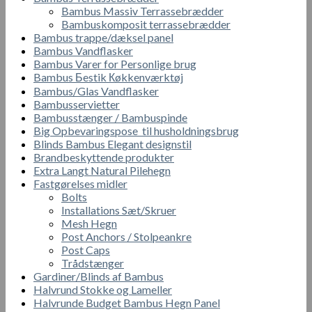
Bambus Massiv Terrassebrædder
Bambuskomposit terrassebrædder
Bambus trappe/dæksel panel
Bambus Vandflasker
Bambus Varer for Personlige brug
Bambus Бestik Кøkkenværktøj
Bambus/Glas Vandflasker
Bambusservietter
Bambusstænger / Bambuspinde
Big Opbevaringspose til husholdningsbrug
Blinds Bambus Elegant designstil
Brandbeskyttende produkter
Extra Langt Natural Pilehegn
Fastgørelses midler
Bolts
Installations Sæt/Skruer
Mesh Hegn
Post Anchors / Stolpeankre
Post Caps
Trådstænger
Gardiner/Blinds af Bambus
Halvrund Stokke og Lameller
Halvrunde Budget Bambus Hegn Panel