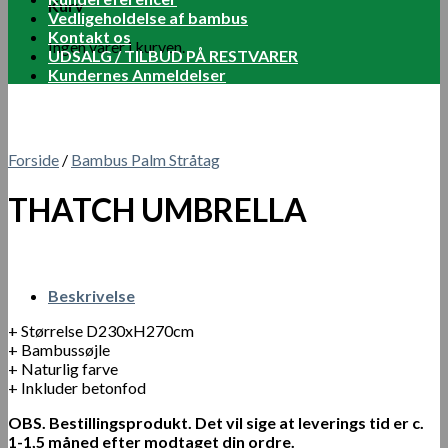
Kurv
Vedligeholdelse af bambus
Kontakt os
Ingen varer i kurven.
UDSALG / TILBUD PÅ RESTVARER
Kundernes Anmeldelser
Forside
/
Bambus Palm Stråtag
THATCH UMBRELLA
Beskrivelse
+ Størrelse D230xH270cm
+ Bambussøjle
+ Naturlig farve
+ Inkluder betonfod
OBS. Bestillingsprodukt. Det vil sige at leverings tid er c.
1-1,5 måned efter modtaget din ordre.