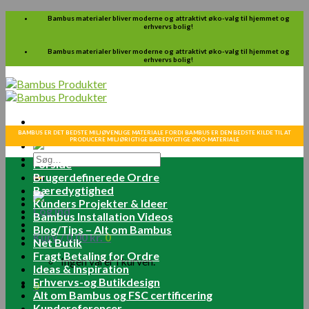
Skip
Bambus materialer bliver moderne og attraktivt øko-valg til hjemmet og
erhvervs bolig!
to
content
Bambus materialer bliver moderne og attraktivt øko-valg til hjemmet og
erhvervs bolig!
BAMBUS ER DET BEDSTE MILJØVENLIGE MATERIALE FORDI BAMBUS ER DEN BEDSTE KILDE TIL AT
PRODUCERE MILJØRIGTIGE BÆREDYGTIGE ØKO-MATERIALE
Søg
Forside
efter:
Brugerdefinerede Ordre
Bæredygtighed
Kunders Projekter & Ideer
Log ind
Bambus Installation Videos
Blog/Tips – Alt om Bambus
Kurv /
0.00
kr.
0
Net Butik
Fragt Betaling for Ordre
Ingen varer i kurven.
Ideas & Inspiration
Erhvervs-og Butikdesign
0
Alt om Bambus og FSC certificering
Kundereferencer