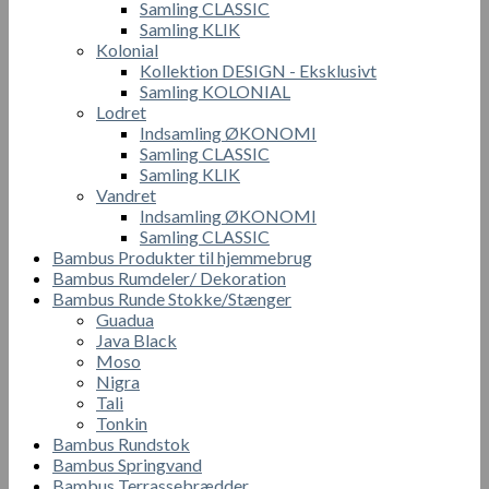
Samling CLASSIC
Samling KLIK
Kolonial
Kollektion DESIGN - Eksklusivt
Samling KOLONIAL
Lodret
Indsamling ØKONOMI
Samling CLASSIC
Samling KLIK
Vandret
Indsamling ØKONOMI
Samling CLASSIC
Bambus Produkter til hjemmebrug
Bambus Rumdeler/ Dekoration
Bambus Runde Stokke/Stænger
Guadua
Java Black
Moso
Nigra
Tali
Tonkin
Bambus Rundstok
Bambus Springvand
Bambus Terrassebrædder