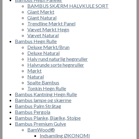
BAMBUS SKÆRM HALVKULE SORT
Giant Mørkt
Giant Natural
Trendline Mørkt Panel
Vævet Mørkt Hegn
Vævet Natural
Bambus Hegn Rulle
Deluxe Mørkt/Brun
Deluxe Natural
Halv rund naturlig hegnruller
Halvrunde sorte hegnruller
Mørkt
Natural
Spalte Bambus
Tonkin Hegn Rulle
Bambus Kantning Hegn Rulle
Bambus lampe og skærme
Bambus Palm Stråtag
Bambus Pergola
Bambus Planke, Bjælke, Stolpe
Bambus Premium Gulve
BamWood®
Indsamling ØKONOMI