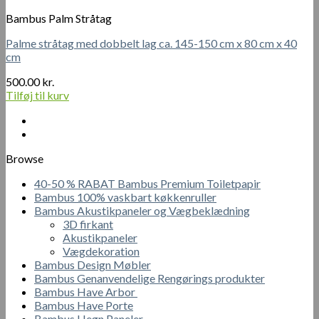
Bambus Palm Stråtag
Palme stråtag med dobbelt lag ca. 145-150 cm x 80 cm x 40
cm
500.00
kr.
Tilføj til kurv
Browse
40-50 % RABAT Bambus Premium Toiletpapir
Bambus 100% vaskbart køkkenruller
Bambus Akustikpaneler og Vægbeklædning
3D firkant
Akustikpaneler
Vægdekoration
Bambus Design Møbler
Bambus Genanvendelige Rengørings produkter
Bambus Have Arbor
Bambus Have Porte
Bambus Hegn Paneler