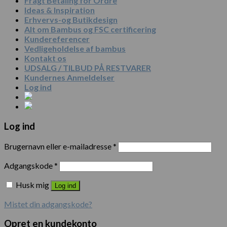
Fragt Betaling for Ordre
Ideas & Inspiration
Erhvervs-og Butikdesign
Alt om Bambus og FSC certificering
Kundereferencer
Vedligeholdelse af bambus
Kontakt os
UDSALG / TILBUD PÅ RESTVARER
Kundernes Anmeldelser
Log ind
Log ind
Brugernavn eller e-mailadresse
*
Adgangskode
*
Husk mig
Log ind
Mistet din adgangskode?
Opret en kundekonto