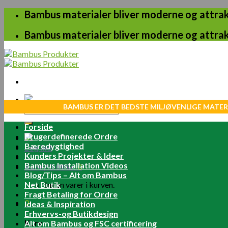
Skip
Bambus materialer bliver moderne og attrakt
to
content
Bambus materialer bliver moderne og attrakt
BAMBUS ER DET BEDSTE MILJØVENLIGE MATER
Søg
efter:
Forside
Brugerdefinerede Ordre
Bæredygtighed
Log ind
Kunders Projekter & Ideer
Bambus Installation Videos
Kurv /
0.00
kr.
0
Blog/Tips – Alt om Bambus
Net Butik
Ingen varer i kurven.
Fragt Betaling for Ordre
0
Ideas & Inspiration
Erhvervs-og Butikdesign
Kurv
Alt om Bambus og FSC certificering