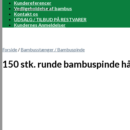
Kundereferencer
Vedligeholdelse af bambus
Ingen varer i kurven.
Kontakt os
UDSALG / TILBUD PÅ RESTVARER
Kundernes Anmeldelser
Forside
/
Bambusstænger / Bambuspinde
150 stk. runde bambuspinde h