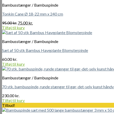
Bambusstænger / Bambuspinde
Tonkin Cane Ø 18-22 mm x 240 cm
Den
Den
95.00
kr.
75.00
kr.
oprindelige
aktuelle
Tilføj til kurv
pris
pris
var:
er:
Bambusstænger / Bambuspinde
95.00 kr..
75.00 kr..
Sæt af 50 stk Bambus Haveplante Blomsterpinde
60.00
kr.
Tilføj til kurv
Bambusstænger / Bambuspinde
70 stk. bambuspinde, runde stænger til gør-det-selv kunst hån
230.00
kr.
Tilføj til kurv
Tilbud!