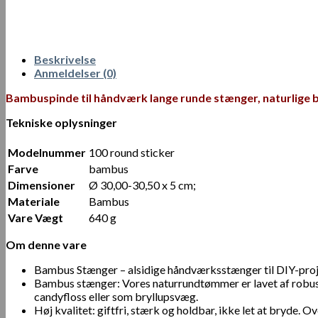
Beskrivelse
Anmeldelser (0)
Bambuspinde til håndværk lange runde stænger, naturlige 
Tekniske oplysninger
Modelnummer
100 round sticker
Farve
‎bambus
Dimensioner
‎Ø 30,00-30,50 x 5 cm;
Materiale
‎‎Bambus
Vare Vægt
‎640 g
Om denne vare
Bambus Stænger – alsidige håndværksstænger til DIY-proje
Bambus stænger: Vores naturrundtømmer er lavet af robust b
candyfloss eller som bryllupsvæg.
Høj kvalitet: giftfri, stærk og holdbar, ikke let at bryde. O