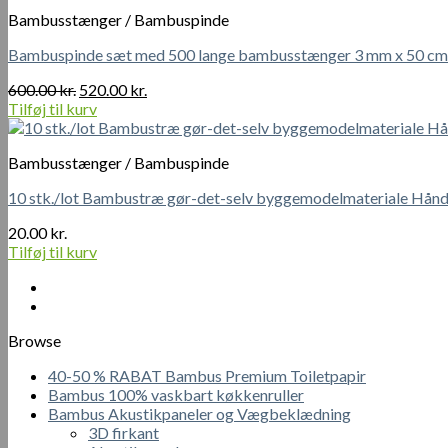
Bambusstænger / Bambuspinde
Bambuspinde sæt med 500 lange bambusstænger 3 mm x 50 cm
Den
Den
600.00
kr.
520.00
kr.
oprindelige
aktuelle
Tilføj til kurv
pris
pris
var:
er:
Bambusstænger / Bambuspinde
600.00 kr..
520.00 kr..
10 stk./lot Bambustræ gør-det-selv byggemodelmateriale Hånd
20.00
kr.
Tilføj til kurv
Browse
40-50 % RABAT Bambus Premium Toiletpapir
Bambus 100% vaskbart køkkenruller
Bambus Akustikpaneler og Vægbeklædning
3D firkant