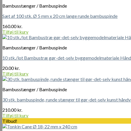
Bambusstænger / Bambuspinde
Sæt af 100 stk. Ø 5 mm x 20 cm lange runde bambuspinde
160.00
kr.
Tilføj til kurv
Bambusstænger / Bambuspinde
10 stk./lot Bambustræ gør-det-selv byggemodelmateriale Hånd
20.00
kr.
Tilføj til kurv
Bambusstænger / Bambuspinde
30 stk. bambuspinde, runde stænger til gør-det-selv kunst hån
210.00
kr.
Tilføj til kurv
Tilbud!