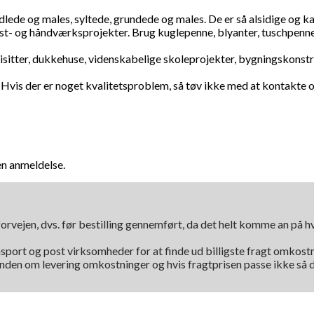
ede og males, syltede, grundede og males. De er så alsidige og kan
unst- og håndværksprojekter. Brug kuglepenne, blyanter, tuschpenn
isitter, dukkehuse, videnskabelige skoleprojekter, bygningskonst
 Hvis der er noget kvalitetsproblem, så tøv ikke med at kontakte os
en anmeldelse.
orvejen, dvs. før bestilling gennemført, da det helt komme an på 
nsport og post virksomheder for at finde ud billigste fragt omkostni
kunden om levering omkostninger og hvis fragtprisen passe ikke så d