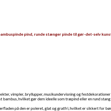
bambuspinde pind, runde stænger pinde til gør-det-selv ku
kter, vimpler, bryllupper, musikundervisning og festdekorationer
ambus, hvilket gør dem ideelle som træpind eller en rund stang ti
verfladen på den er poleret, glat og gratfri, hvilket er sikkert for 