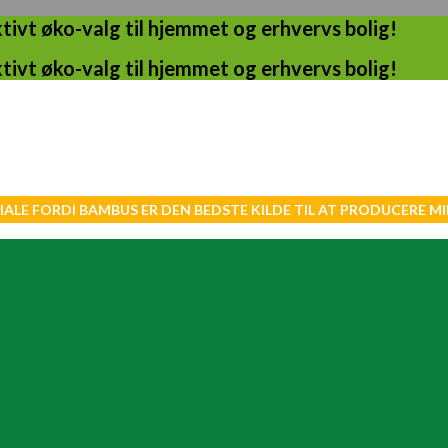
ivt øko-valg til hjemmet og erhvervs bolig!
ivt øko-valg til hjemmet og erhvervs bolig!
IALE FORDI BAMBUS ER DEN BEDSTE KILDE TIL AT PRODUCERE 