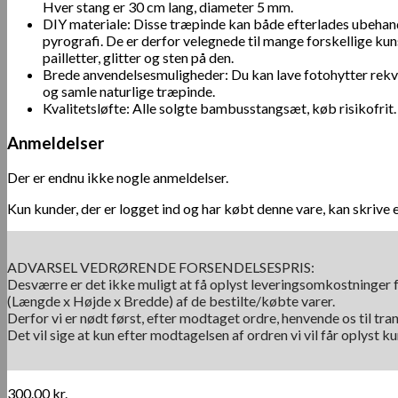
Hver stang er 30 cm lang, diameter 5 mm.
DIY materiale: Disse træpinde kan både efterlades ubehandl
pyrografi. De er derfor velegnede til mange forskellige k
pailletter, glitter og sten på den.
Brede anvendelsesmuligheder: Du kan lave fotohytter rekv
og samle naturlige træpinde.
Kvalitetsløfte: Alle solgte bambusstangsæt, køb risikofrit.
Anmeldelser
Der er endnu ikke nogle anmeldelser.
Kun kunder, der er logget ind og har købt denne vare, kan skrive 
ADVARSEL VEDRØRENDE FORSENDELSESPRIS:
Desværre er det ikke muligt at få oplyst leveringsomkostninger f
(Længde x Højde x Bredde) af de bestilte/købte varer.
Derfor vi er nødt først, efter modtaget ordre, henvende os til tra
Det vil sige at kun efter modtagelsen af ordren vi vil får oplyst 
300.00
kr.