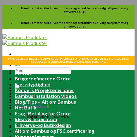
Skip
Bambus materialer bliver moderne og attraktivt øko-valg til hjemmet og
erhvervs bolig!
to
content
Bambus materialer bliver moderne og attraktivt øko-valg til hjemmet og
erhvervs bolig!
BAMBUS ER DET BEDSTE MILJØVENLIGE MATERIALE FORDI BAMBUS ER DEN BEDSTE KILDE TIL AT
PRODUCERE MILJØRIGTIGE BÆREDYGTIGE ØKO-MATERIALE
Søg
Forside
efter:
Brugerdefinerede Ordre
Bæredygtighed
Kunders Projekter & Ideer
Log ind
Bambus Installation Videos
Blog/Tips – Alt om Bambus
Kurv /
0.00
kr.
0
Net Butik
Fragt Betaling for Ordre
Ingen varer i kurven.
Ideas & Inspiration
Erhvervs-og Butikdesign
0
Alt om Bambus og FSC certificering
Kundereferencer