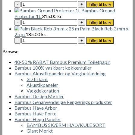
50
Bamboo
Tilføj til kurv
mm
Booster
Bambus Ground
antal
Oil
Protector 1L
315.00
kr.
1L
Bambus
Tilføj til kurv
antal
Ground
Palm Black Reb 3 mm x
Protector
25 m
185.00
kr.
1L
Palm
Tilføj til kurv
antal
Black
Reb
Browse
3
40-50 % RABAT Bambus Premium Toiletpapir
mm
Bambus 100% vaskbart køkkenruller
x
Bambus Akustikpaneler og Vægbeklædning
25
3D firkant
m
Akustikpaneler
antal
Vægdekoration
Bambus Design Møbler
Bambus Genanvendelige Rengørings produkter
Bambus Have Arbor
Bambus Have Porte
Bambus Hegn Paneler
BAMBUS SKÆRM HALVKULE SORT
Giant Mørkt