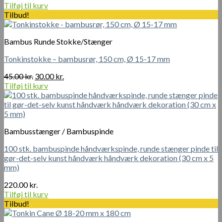
oprindelige
aktuelle
Tilføj til kurv
pris
pris
Tilbud!
var:
er:
95.00 kr..
75.00 kr..
Bambus Runde Stokke/Stænger
Tonkinstokke – bambusrør, 150 cm, Ø 15-17 mm
Den
Den
45.00
kr.
30.00
kr.
oprindelige
aktuelle
Tilføj til kurv
pris
pris
var:
er:
45.00 kr..
30.00 kr..
Bambusstænger / Bambuspinde
100 stk. bambuspinde håndværkspinde, runde stænger pinde til
gør-det-selv kunst håndværk håndværk dekoration (30 cm x 5
mm)
220.00
kr.
Tilføj til kurv
Tilbud!