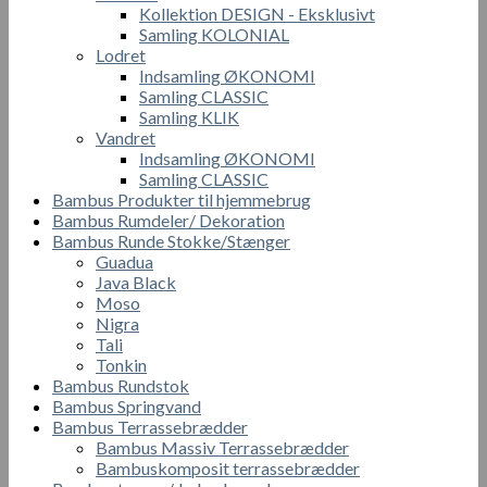
Kollektion DESIGN - Eksklusivt
Samling KOLONIAL
Lodret
Indsamling ØKONOMI
Samling CLASSIC
Samling KLIK
Vandret
Indsamling ØKONOMI
Samling CLASSIC
Bambus Produkter til hjemmebrug
Bambus Rumdeler/ Dekoration
Bambus Runde Stokke/Stænger
Guadua
Java Black
Moso
Nigra
Tali
Tonkin
Bambus Rundstok
Bambus Springvand
Bambus Terrassebrædder
Bambus Massiv Terrassebrædder
Bambuskomposit terrassebrædder