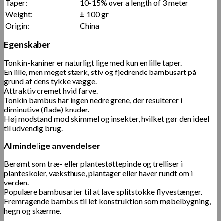
Taper:
10-15% over a length of 3 meter
Weight:
± 100 gr
Origin:
China
Egenskaber
Tonkin-kaniner er naturligt lige med kun en lille taper.
En lille, men meget stærk, stiv og fjedrende bambusart på
grund af dens tykke vægge.
Attraktiv cremet hvid farve.
Tonkin bambus har ingen nedre grene, der resulterer i
diminutive (flade) knuder.
Høj modstand mod skimmel og insekter, hvilket gør den ideel
til udvendig brug.
Almindelige anvendelser
Berømt som træ- eller plantestøttepinde og trelliser i
planteskoler, væksthuse, plantager eller haver rundt om i
verden.
Populære bambusarter til at lave splitstokke flyvestænger.
Fremragende bambus til let konstruktion som møbelbygning,
hegn og skærme.