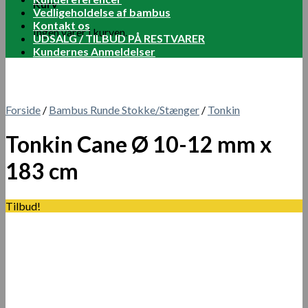
Kurv
Vedligeholdelse af bambus
Kontakt os
Ingen varer i kurven.
UDSALG / TILBUD PÅ RESTVARER
Kundernes Anmeldelser
Forside
/
Bambus Runde Stokke/Stænger
/
Tonkin
Tonkin Cane Ø 10-12 mm x
183 cm
Tilbud!