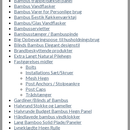
Bambus trappe/dæksel panel
Bambus Vandflasker
Bambus Varer for Personlige brug
Bambus Бestik Кøkkenværktøj
Bambus/Glas Vandflasker
Bambusservietter
Bambusstænger / Bambuspinde
Big Opbevaringspose til husholdningsbrug
Blinds Bambus Elegant designstil
Brandbeskyttende produkter
Extra Langt Natural Pilehegn
Fastgørelses midler
Bolts
Installations Sæt/Skruer
Mesh Hegn
Post Anchors / Stolpeankre
Post Caps
Trådstænger
Gardiner/Blinds af Bambus
Halvrund Stokke og Lameller
Halvrunde Budget Bambus Hegn Panel
Håndlavede bambus vindklokker
Lang Bamboo Solid Plade/Paneler
Lyngklædte Hegn Rulle