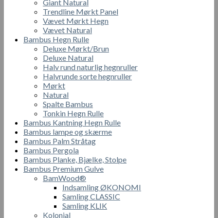
Giant Natural
Trendline Mørkt Panel
Vævet Mørkt Hegn
Vævet Natural
Bambus Hegn Rulle
Deluxe Mørkt/Brun
Deluxe Natural
Halv rund naturlig hegnruller
Halvrunde sorte hegnruller
Mørkt
Natural
Spalte Bambus
Tonkin Hegn Rulle
Bambus Kantning Hegn Rulle
Bambus lampe og skærme
Bambus Palm Stråtag
Bambus Pergola
Bambus Planke, Bjælke, Stolpe
Bambus Premium Gulve
BamWood®
Indsamling ØKONOMI
Samling CLASSIC
Samling KLIK
Kolonial