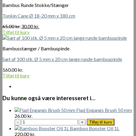
Bambus Runde Stokke/Stænger
Tonkin Cane Ø 18-20 mm x 180 cm
Den
Den
65.00
kr.
30.00
kr.
oprindelige
aktuelle
Tilføj til kurv
pris
pris
var:
er:
Bambusstænger / Bambuspinde
65.00 kr..
30.00 kr..
Sæt af 100 stk. Ø 5 mm x 20 cm lange runde bambuspinde
160.00
kr.
Tilføj til kurv
Du kunne også være interesseret i…
Flad Engangs Brush 50 mm
26.00
kr.
Flad
Tilføj til kurv
Engangs
Bamboo Booster Oil 1L
Brush
220.00
kr.