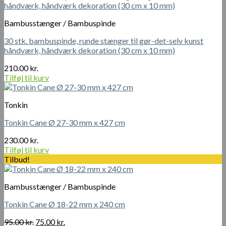
Bambusstænger / Bambuspinde
30 stk. bambuspinde, runde stænger til gør-det-selv kunst
håndværk, håndværk dekoration (30 cm x 10 mm)
210.00
kr.
Tilføj til kurv
Tonkin
Tonkin Cane Ø 27-30 mm x 427 cm
230.00
kr.
Tilføj til kurv
Tilbud!
Bambusstænger / Bambuspinde
Tonkin Cane Ø 18-22 mm x 240 cm
Den
Den
95.00
kr.
75.00
kr.