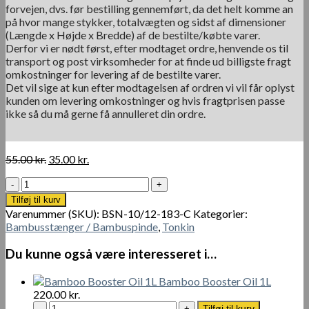
forvejen, dvs. før bestilling gennemført, da det helt komme an
på hvor mange stykker, totalvægten og sidst af dimensioner
(Længde x Højde x Bredde) af de bestilte/købte varer.
Derfor vi er nødt først, efter modtaget ordre, henvende os til
transport og post virksomheder for at finde ud billigste fragt
omkostninger for levering af de bestilte varer.
Det vil sige at kun efter modtagelsen af ordren vi vil får oplyst
kunden om levering omkostninger og hvis fragtprisen passe
ikke så du må gerne få annulleret din ordre.
Den
Den
55.00
kr.
35.00
kr.
oprindelige
aktuelle
Tonkin
pris
pris
Cane
var:
er:
Tilføj til kurv
Ø
55.00 kr..
35.00 kr..
Varenummer (SKU):
BSN-10/12-183-C
Kategorier:
10-
Bambusstænger / Bambuspinde
,
Tonkin
12
mm
Du kunne også være interesseret i…
x
183
Bamboo Booster Oil 1L
cm
220.00
kr.
antal
Bamboo
Tilføj til kurv