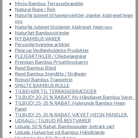
Moso Bambus Terrassebrædder
Natural Rope / Reb
Naturlig jutenet til haveprojekter, planter, klatrenet,hegn
osv.
Naturlig Jutenet til planter, klatrenet, hegn osv.
Naturligt Bambusstrimler
NY BAMBUS VARER
Personlig hygiejne artikler
Pleje og Vedligeholdelse Produkter
PLEJEARTIKLER / Oliebelægning
Premium Bambus Privatlivsskærm
Reed Bambus Blind
Reed Bambus Sivmåtte / Stråhegn
Robust Bambus Trappetrin
SPALTE BAMBUS RULLE
TILBEHØR TIL TERRASSEBRÆDDER
TILBUD! 20-25 % RABAT. Ny Håndlavet Bambus Varer .
TILBUD! 25-35 % RABAT. Halvrunde Bambus Hegn
Panel
TILBUD! 25-35 % RABAT. VÆVET HEGN PANELER.
UDSALG / TILBUD PÅ RESTVARER
Udsalg. 50 % Rabat. Bambuspuder, betræk sæt
Udsalg. Halvpriser på Bambus Håndklæde
Værktøjer for Alle Produkter