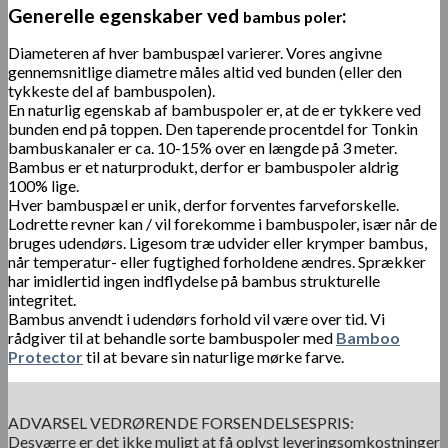
Generelle egenskaber ved
:
bambus poler
Diameteren af ​​hver bambuspæl varierer. Vores angivne
gennemsnitlige diametre måles altid ved bunden (eller den
tykkeste del af bambuspolen).
En naturlig egenskab af bambuspoler er, at de er tykkere ved
bunden end på toppen. Den taperende procentdel for Tonkin
bambuskanaler er ca. 10-15% over en længde på 3 meter.
Bambus er et naturprodukt, derfor er bambuspoler aldrig
100% lige.
Hver bambuspæl er unik, derfor forventes farveforskelle.
Lodrette revner kan / vil forekomme i bambuspoler, især når de
bruges udendørs. Ligesom træ udvider eller krymper bambus,
når temperatur- eller fugtighed forholdene ændres. Sprækker
har imidlertid ingen indflydelse på bambus strukturelle
integritet.
Bambus anvendt i udendørs forhold vil være over tid. Vi
rådgiver til at behandle sorte bambuspoler med
Bamboo
Protector
til at bevare sin naturlige mørke farve.
ADVARSEL VEDRØRENDE FORSENDELSESPRIS:
Desværre er det ikke muligt at få oplyst leveringsomkostninger