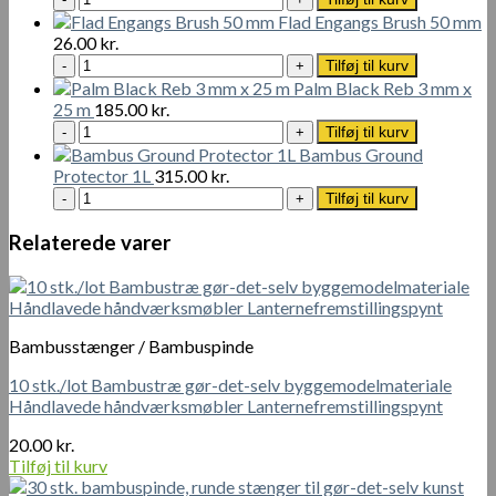
Booster
Flad Engangs Brush 50 mm
Oil
26.00
kr.
1L
Flad
Tilføj til kurv
antal
Engangs
Palm Black Reb 3 mm x
Brush
25 m
185.00
kr.
50
Palm
Tilføj til kurv
mm
Black
Bambus Ground
antal
Reb
Protector 1L
315.00
kr.
3
Bambus
Tilføj til kurv
mm
Ground
x
Protector
Relaterede varer
25
1L
m
antal
antal
Bambusstænger / Bambuspinde
10 stk./lot Bambustræ gør-det-selv byggemodelmateriale
Håndlavede håndværksmøbler Lanternefremstillingspynt
20.00
kr.
Tilføj til kurv