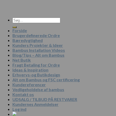
Søg
efter:
Forside
Brugerdefinerede Ordre
Bæredygtighed
Kunders Projekter & Ideer
Bambus Installation Videos
Blog/Tips – Alt om Bambus
Net Butik
Fragt Betaling for Ordre
Ideas & Inspiration
Erhvervs-og Butikdesign
Alt om Bambus og FSC certificering
Kundereferencer
Vedligeholdelse af bambus
Kontakt os
UDSALG / TILBUD PÅ RESTVARER
Kundernes Anmeldelser
Log ind