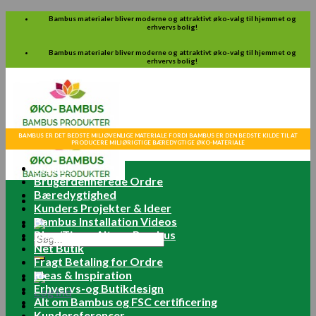
Skip
Bambus materialer bliver moderne og attraktivt øko-valg til hjemmet og
erhvervs bolig!
to
content
Bambus materialer bliver moderne og attraktivt øko-valg til hjemmet og
erhvervs bolig!
BAMBUS ER DET BEDSTE MILJØVENLIGE MATERIALE FORDI BAMBUS ER DEN BEDSTE KILDE TIL AT
PRODUCERE MILJØRIGTIGE BÆREDYGTIGE ØKO-MATERIALE
Forside
Brugerdefinerede Ordre
Bæredygtighed
Kunders Projekter & Ideer
Bambus Installation Videos
Blog/Tips – Alt om Bambus
Søg
Net Butik
efter:
Fragt Betaling for Ordre
Ideas & Inspiration
Erhvervs-og Butikdesign
Log ind
Alt om Bambus og FSC certificering
Kundereferencer