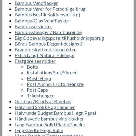
Bambus Vandflasker
Bambus Varer for Personlige brug
Bambus Бestik Кøkkenværktøj
Bambus/Glas Vandflasker
Bambusservietter
Bambusstænger / Bambuspinde
Big Opbevaringspose til husholdningsbrug
Blinds Bambus Elegant designstil
Brandbeskyttende produkter
Extra Langt Natural Pilehegn
Fastgørelses midler
Bolts
Installations Sæt/Skruer
Mesh Hegn
Post Anchors / Stolpeankre
Post Caps
Trådstænger
Gardiner/Blinds af Bambus
Halvrund Stokke og Lameller
Halvrunde Budget Bambus Hegn Panel
Håndlavede bambus vindklokker
Lang Bamboo Solid Plade/Paneler
Lyngklædte Hegn Rulle
Moso Bambus Terrassebrædder