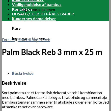
Kurv /
0.00
kr.
0
Vedligeholdelse af bambus
Kontakt os
Ingen varer i kurven.
UDSALG / TILBUD PÅ RESTVARER
0
Kundernes Anmeldelser
Kurv
Ingen varer i kurven.
Forside
/
Natural Rope / Reb
Palm Black Reb 3 mm x 25 m
Beskrivelse
Beskrivelse
Sort palmetau er et fantastisk dekorativt reb i kombination
med bambus. Palmetau kan bruges til at binde og sammenføje
bambusstænger sammen eller til at skjule skruer eller bolte ved
at sænke rebet over hardware.