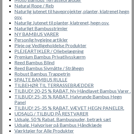
Natural Rope / Reb
Naturlig jutenet til haveprojekter, planter, klatrenet,hegn
osv.
Naturlig Jutenet til planter, klatrenet, hegn osv.
Naturligt Bambusstrimler
NY BAMBUS VARER
Personlig hygiejne artikler
Pleje og Vedligeholdelse Produkter
PLEJEARTIKLER / Oliebelægning
Premium Bambus Privatlivsskærm
Reed Bambus Blind
Reed Bambus Sivmåtte / Stråhegn
Robust Bambus Trappetrin
SPALTE BAMBUS RULLE
TILBEHØR TIL TERRASSEBRÆDDER
TILBUD! 20-25 % RABAT. Ny Håndlavet Bambus Varer .
TILBUD! 25-35 % RABAT. Halvrunde Bambus Hegn
Panel
TILBUD! 25-35 % RABAT. VÆVET HEGN PANELER.
UDSALG / TILBUD PÅ RESTVARER
Udsalg. 50 % Rabat. Bambuspuder, betræk sæt
Udsalg. Halvpriser på Bambus Håndklæde
Værktøjer for Alle Produkter