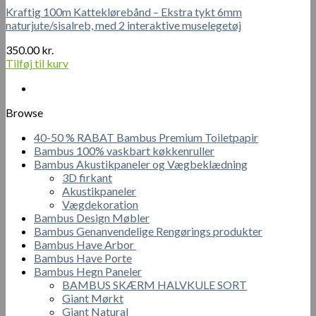
Kraftig 100m Katteklørebånd – Ekstra tykt 6mm
naturjute/sisalreb, med 2 interaktive muselegetøj
350.00
kr.
Tilføj til kurv
Browse
40-50 % RABAT Bambus Premium Toiletpapir
Bambus 100% vaskbart køkkenruller
Bambus Akustikpaneler og Vægbeklædning
3D firkant
Akustikpaneler
Vægdekoration
Bambus Design Møbler
Bambus Genanvendelige Rengørings produkter
Bambus Have Arbor
Bambus Have Porte
Bambus Hegn Paneler
BAMBUS SKÆRM HALVKULE SORT
Giant Mørkt
Giant Natural