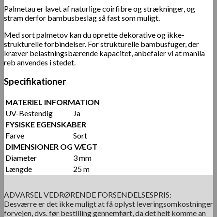
Palmetau er lavet af naturlige coirfibre og strækninger, og
stram derfor bambusbeslag så fast som muligt.
Med sort palmetov kan du oprette dekorative og ikke-
strukturelle forbindelser. For strukturelle bambusfuger, der
kræver belastningsbærende kapacitet, anbefaler vi at manila
reb anvendes i stedet.
Specifikationer
MATERIEL INFORMATION
UV-Bestendig
Ja
FYSISKE EGENSKABER
Farve
Sort
DIMENSIONER OG VÆGT
Diameter
3 mm
Længde
25 m
ADVARSEL VEDRØRENDE FORSENDELSESPRIS:
Desværre er det ikke muligt at få oplyst leveringsomkostninger
forvejen, dvs. før bestilling gennemført, da det helt komme an