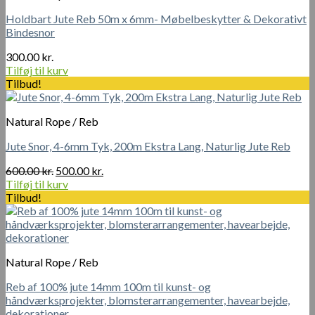
Holdbart Jute Reb 50m x 6mm- Møbelbeskytter & Dekorativt
Bindesnor
300.00
kr.
Tilføj til kurv
Tilbud!
Natural Rope / Reb
Jute Snor, 4-6mm Tyk, 200m Ekstra Lang, Naturlig Jute Reb
Den
Den
600.00
kr.
500.00
kr.
oprindelige
aktuelle
Tilføj til kurv
pris
pris
Tilbud!
var:
er:
600.00 kr..
500.00 kr..
Natural Rope / Reb
Reb af 100% jute 14mm 100m til kunst- og
håndværksprojekter, blomsterarrangementer, havearbejde,
dekorationer