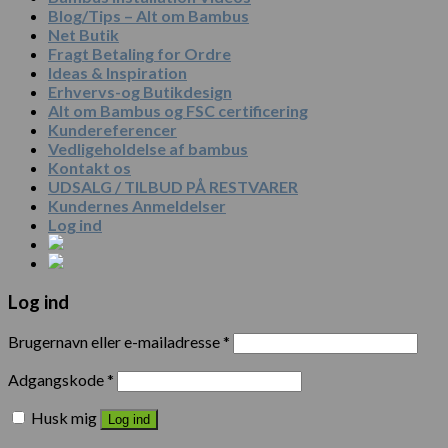
Blog/Tips – Alt om Bambus
Net Butik
Fragt Betaling for Ordre
Ideas & Inspiration
Erhvervs-og Butikdesign
Alt om Bambus og FSC certificering
Kundereferencer
Vedligeholdelse af bambus
Kontakt os
UDSALG / TILBUD PÅ RESTVARER
Kundernes Anmeldelser
Log ind
Log ind
Brugernavn eller e-mailadresse
*
Adgangskode
*
Husk mig
Log ind