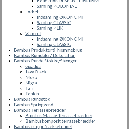
Kollektion DESIGN - Eksklusivt
Samling KOLONIAL
Lodret
Indsamling ØKONOMI
Samling CLASSIC
Samling KLIK
Vandret
Indsamling ØKONOMI
Samling CLASSIC
Bambus Produkter til hjemmebrug
Bambus Rumdeler/ Dekoration
Bambus Runde Stokke/Stænger
Guadua
Java Black
Moso
Nigra
Tali
Tonkin
Bambus Rundstok
Bambus Springvand
Bambus Terrassebrædder
Bambus Massiv Terrassebrædder
Bambuskomposit terrassebrædder
Bambus trappe/dæksel panel