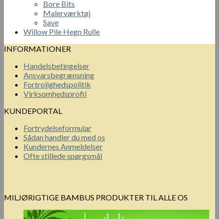
Bore Bits
Malerværktøj
Save
Willow Pile Hegn Rulle
INFORMATIONER
Handelsbetingelser
Ansvarsbegrænsning
Fortrolighedspolitik
Virksomhedsprofil
KUNDEPORTAL
Fortrydelseformular
Sådan handler du med os
Kundernes Anmeldelser
Ofte stillede spørgsmål
MILJØRIGTIGE BAMBUS PRODUKTER TIL ALLE OS