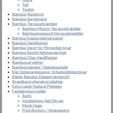
Tali
Tonkin
Bambus Rundstok
Bambus Springvand
Bambus Terrassebrædder
Bambus Massiv Terrassebrædder
Bambuskomposit terrassebrædder
Bambus trappe/dæksel panel
Bambus Vandflasker
Bambus Varer for Personlige brug
Bambus Бestik Кøkkenværktøj
Bambus/Glas Vandflasker
Bambusservietter
Bambusstænger / Bambuspinde
Big Opbevaringspose til husholdningsbrug
Blinds Bambus Elegant designstil
Brandbeskyttende produkter
Extra Langt Natural Pilehegn
Fastgørelses midler
Bolts
Installations Sæt/Skruer
Mesh Hegn
Post Anchors / Stolpeankre