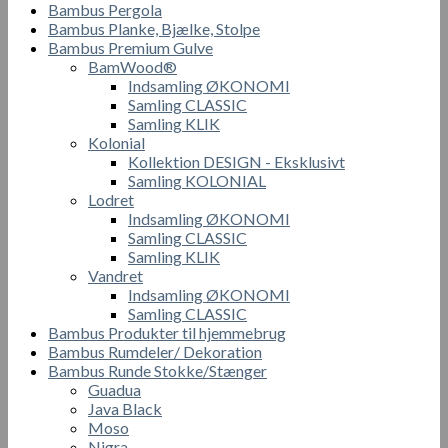
Bambus Pergola
Bambus Planke, Bjælke, Stolpe
Bambus Premium Gulve
BamWood®
Indsamling ØKONOMI
Samling CLASSIC
Samling KLIK
Kolonial
Kollektion DESIGN - Eksklusivt
Samling KOLONIAL
Lodret
Indsamling ØKONOMI
Samling CLASSIC
Samling KLIK
Vandret
Indsamling ØKONOMI
Samling CLASSIC
Bambus Produkter til hjemmebrug
Bambus Rumdeler/ Dekoration
Bambus Runde Stokke/Stænger
Guadua
Java Black
Moso
Nigra