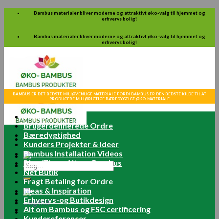
Skip
Bambus materialer bliver moderne og attraktivt øko-valg til hjemmet og
erhvervs bolig!
to
content
Bambus materialer bliver moderne og attraktivt øko-valg til hjemmet og
erhvervs bolig!
BAMBUS ER DET BEDSTE MILJØVENLIGE MATERIALE FORDI BAMBUS ER DEN BEDSTE KILDE TIL AT
PRODUCERE MILJØRIGTIGE BÆREDYGTIGE ØKO-MATERIALE
Forside
Brugerdefinerede Ordre
Bæredygtighed
Kunders Projekter & Ideer
Bambus Installation Videos
Blog/Tips – Alt om Bambus
Søg
Net Butik
efter:
Fragt Betaling for Ordre
Ideas & Inspiration
Erhvervs-og Butikdesign
Log ind
Alt om Bambus og FSC certificering
Kundereferencer