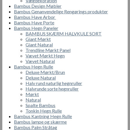
Vægdekoration
Bambus Design Møbler
Bambus Genanvendelige Rengørings produkter
Bambus Have Arbor
Bambus Have Porte
Bambus Hegn Paneler
BAMBUS SKÆRM HALVKULE SORT
Giant Mørkt
Giant Natural
Trendline Mørkt Panel
Vævet Mørkt Hegn
Vævet Natural
Bambus Hegn Rulle
Deluxe Mørkt/Brun
Deluxe Natural
Halv rund naturlig hegnruller
Halvrunde sorte hegnruller
Mørkt
Natural
Spalte Bambus
Tonkin Hegn Rulle
Bambus Kantning Hegn Rulle
Bambus lampe og skærme
Bambus Palm Stråtag