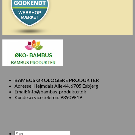
BAMBUS ØKOLOGISKE PRODUKTER
Adresse: Hejmdals Alle 44, 6705 Esbjerg
Email: info@bambus-produkter.dk
Kundeservice telefon: 93909819
Søg