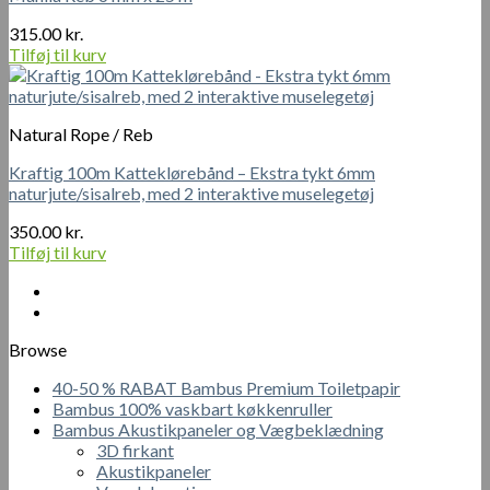
315.00
kr.
Tilføj til kurv
Natural Rope / Reb
Kraftig 100m Katteklørebånd – Ekstra tykt 6mm
naturjute/sisalreb, med 2 interaktive muselegetøj
350.00
kr.
Tilføj til kurv
Browse
40-50 % RABAT Bambus Premium Toiletpapir
Bambus 100% vaskbart køkkenruller
Bambus Akustikpaneler og Vægbeklædning
3D firkant
Akustikpaneler