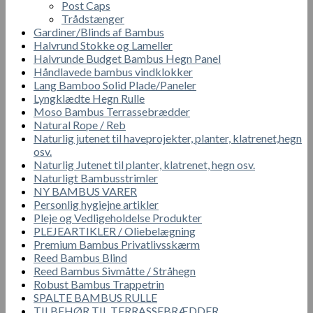
Post Caps
Trådstænger
Gardiner/Blinds af Bambus
Halvrund Stokke og Lameller
Halvrunde Budget Bambus Hegn Panel
Håndlavede bambus vindklokker
Lang Bamboo Solid Plade/Paneler
Lyngklædte Hegn Rulle
Moso Bambus Terrassebrædder
Natural Rope / Reb
Naturlig jutenet til haveprojekter, planter, klatrenet,hegn
osv.
Naturlig Jutenet til planter, klatrenet, hegn osv.
Naturligt Bambusstrimler
NY BAMBUS VARER
Personlig hygiejne artikler
Pleje og Vedligeholdelse Produkter
PLEJEARTIKLER / Oliebelægning
Premium Bambus Privatlivsskærm
Reed Bambus Blind
Reed Bambus Sivmåtte / Stråhegn
Robust Bambus Trappetrin
SPALTE BAMBUS RULLE
TILBEHØR TIL TERRASSEBRÆDDER