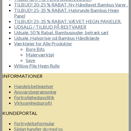
TILBUD! 20-25 % RABAT. Ny Håndlavet Bambus Varer .
TILBUD! 25-35 % RABAT. Halvrunde Bambus Hegn
Panel
TILBUD! 25-35 % RABAT. VÆVET HEGN PANELER.
UDSALG / TILBUD PÅ RESTVARER
Udsalg. 50 % Rabat. Bambuspuder, betræk sæt
Udsalg. Halvpriser på Bambus Håndklæde
Værktøjer for Alle Produkter
Bore Bits
Malerværktøj
Save
Willow Pile Hegn Rulle
INFORMATIONER
Handelsbetingelser
Ansvarsbegrænsning
Fortrolighedspolitik
Virksomhedsprofil
KUNDEPORTAL
Fortrydelseformular
Sådan handler du med os