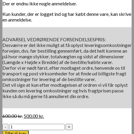
Der er endnu ikke nogle anmeldelser.
Kun kunder, der er logget ind og har købt denne vare, kan skrive
en anmeldelse.
ADVARSEL VEDRØRENDE FORSENDELSESPRIS:
Desværre er det ikke muligt at få oplyst leveringsomkostninger
forvejen, dvs. før bestilling gennemført, da det helt komme an
på hvor mange stykker, totalvægten og sidst af dimensioner
(Længde x Højde x Bredde) af de bestilte/købte varer.
Derfor vi er nødt først, efter modtaget ordre, henvende os til
transport og post virksomheder for at finde ud billigste fragt
omkostninger for levering af de bestilte varer.
Det vil sige at kun efter modtagelsen af ordren vi vil får oplyst
kunden om levering omkostninger og hvis fragtprisen passe
ikke så du må gerne få annulleret din ordre.
Den
Den
600.00
kr.
500.00
kr.
oprindelige
aktuelle
Jute
pris
pris
Snor,
var:
er:
Tilføj til kurv