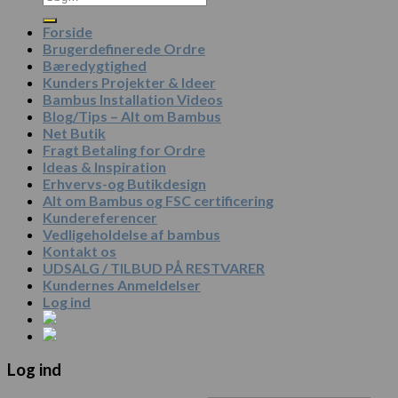
efter:
Forside
Brugerdefinerede Ordre
Bæredygtighed
Kunders Projekter & Ideer
Bambus Installation Videos
Blog/Tips – Alt om Bambus
Net Butik
Fragt Betaling for Ordre
Ideas & Inspiration
Erhvervs-og Butikdesign
Alt om Bambus og FSC certificering
Kundereferencer
Vedligeholdelse af bambus
Kontakt os
UDSALG / TILBUD PÅ RESTVARER
Kundernes Anmeldelser
Log ind
Log ind