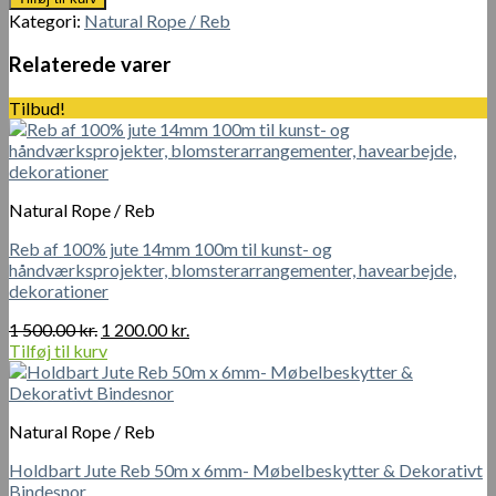
4-
600.00 kr..
500.00 kr..
Kategori:
Natural Rope / Reb
6mm
Tyk,
Relaterede varer
200m
Ekstra
Tilbud!
Lang,
Naturlig
Jute
Reb
antal
Natural Rope / Reb
Reb af 100% jute 14mm 100m til kunst- og
håndværksprojekter, blomsterarrangementer, havearbejde,
dekorationer
Den
Den
1 500.00
kr.
1 200.00
kr.
oprindelige
aktuelle
Tilføj til kurv
pris
pris
var:
er:
1
1
Natural Rope / Reb
500.00 kr..
200.00 kr..
Holdbart Jute Reb 50m x 6mm- Møbelbeskytter & Dekorativt
Bindesnor