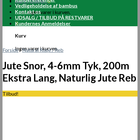
Kurv /
0.00
kr.
0
Vedligeholdelse af bambus
Kontakt os
Ingen varer i kurven.
UDSALG / TILBUD PÅ RESTVARER
0
Kundernes Anmeldelser
Kurv
Ingen varer i kurven.
Forside
/
Natural Rope / Reb
Jute Snor, 4-6mm Tyk, 200m
Ekstra Lang, Naturlig Jute Reb
Tilbud!