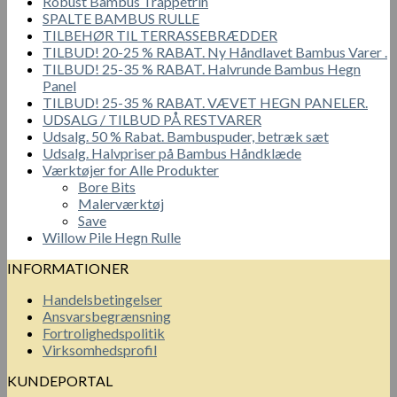
Robust Bambus Trappetrin
SPALTE BAMBUS RULLE
TILBEHØR TIL TERRASSEBRÆDDER
TILBUD! 20-25 % RABAT. Ny Håndlavet Bambus Varer .
TILBUD! 25-35 % RABAT. Halvrunde Bambus Hegn
Panel
TILBUD! 25-35 % RABAT. VÆVET HEGN PANELER.
UDSALG / TILBUD PÅ RESTVARER
Udsalg. 50 % Rabat. Bambuspuder, betræk sæt
Udsalg. Halvpriser på Bambus Håndklæde
Værktøjer for Alle Produkter
Bore Bits
Malerværktøj
Save
Willow Pile Hegn Rulle
INFORMATIONER
Handelsbetingelser
Ansvarsbegrænsning
Fortrolighedspolitik
Virksomhedsprofil
KUNDEPORTAL