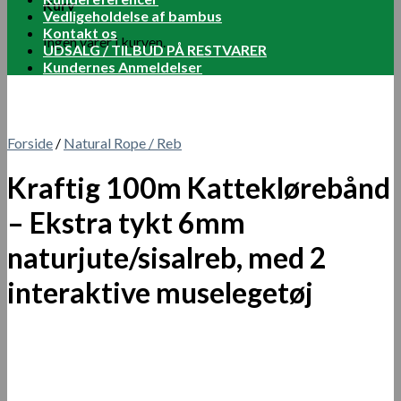
Kurv
Vedligeholdelse af bambus
Kontakt os
Ingen varer i kurven.
UDSALG / TILBUD PÅ RESTVARER
Kundernes Anmeldelser
Forside
/
Natural Rope / Reb
Kraftig 100m Katteklørebånd
– Ekstra tykt 6mm
naturjute/sisalreb, med 2
interaktive muselegetøj