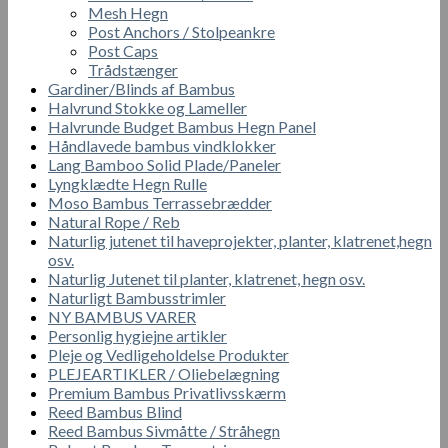
Mesh Hegn
Post Anchors / Stolpeankre
Post Caps
Trådstænger
Gardiner/Blinds af Bambus
Halvrund Stokke og Lameller
Halvrunde Budget Bambus Hegn Panel
Håndlavede bambus vindklokker
Lang Bamboo Solid Plade/Paneler
Lyngklædte Hegn Rulle
Moso Bambus Terrassebrædder
Natural Rope / Reb
Naturlig jutenet til haveprojekter, planter, klatrenet,hegn
osv.
Naturlig Jutenet til planter, klatrenet, hegn osv.
Naturligt Bambusstrimler
NY BAMBUS VARER
Personlig hygiejne artikler
Pleje og Vedligeholdelse Produkter
PLEJEARTIKLER / Oliebelægning
Premium Bambus Privatlivsskærm
Reed Bambus Blind
Reed Bambus Sivmåtte / Stråhegn