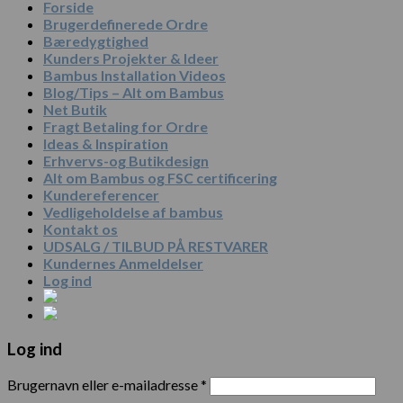
Forside
Brugerdefinerede Ordre
Bæredygtighed
Kunders Projekter & Ideer
Bambus Installation Videos
Blog/Tips – Alt om Bambus
Net Butik
Fragt Betaling for Ordre
Ideas & Inspiration
Erhvervs-og Butikdesign
Alt om Bambus og FSC certificering
Kundereferencer
Vedligeholdelse af bambus
Kontakt os
UDSALG / TILBUD PÅ RESTVARER
Kundernes Anmeldelser
Log ind
Log ind
Brugernavn eller e-mailadresse
*