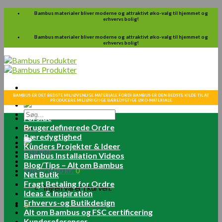
Skip
Bambus materialer bliver moderne og attraktivt øko-valg til hjemmet og
erhvervs bolig!
to
content
Bambus materialer bliver moderne og attraktivt øko-valg til hjemmet og
erhvervs bolig!
BAMBUS ER DET BEDSTE MILJØVENLIGE MATERIALE FORDI BAMBUS ER DEN BEDSTE KILDE TIL AT
PRODUCERE MILJØRIGTIGE BÆREDYGTIGE ØKO-MATERIALE
Søg
Forside
efter:
Brugerdefinerede Ordre
Bæredygtighed
Kunders Projekter & Ideer
Log ind
Bambus Installation Videos
Blog/Tips – Alt om Bambus
Kurv /
0.00
kr.
0
Net Butik
Fragt Betaling for Ordre
Ingen varer i kurven.
Ideas & Inspiration
Erhvervs-og Butikdesign
0
Alt om Bambus og FSC certificering
Kundereferencer