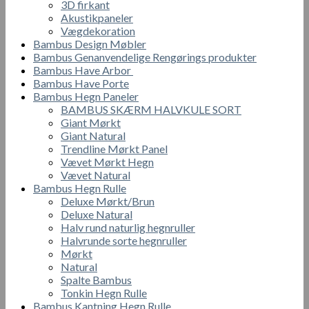
3D firkant
Akustikpaneler
Vægdekoration
Bambus Design Møbler
Bambus Genanvendelige Rengørings produkter
Bambus Have Arbor
Bambus Have Porte
Bambus Hegn Paneler
BAMBUS SKÆRM HALVKULE SORT
Giant Mørkt
Giant Natural
Trendline Mørkt Panel
Vævet Mørkt Hegn
Vævet Natural
Bambus Hegn Rulle
Deluxe Mørkt/Brun
Deluxe Natural
Halv rund naturlig hegnruller
Halvrunde sorte hegnruller
Mørkt
Natural
Spalte Bambus
Tonkin Hegn Rulle
Bambus Kantning Hegn Rulle