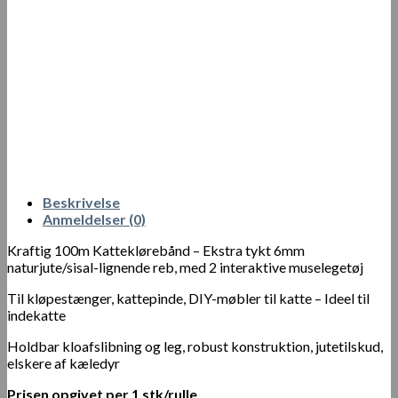
Beskrivelse
Anmeldelser (0)
Kraftig 100m Katteklørebånd – Ekstra tykt 6mm
naturjute/sisal-lignende reb, med 2 interaktive muselegetøj
Til kløpestænger, kattepinde, DIY-møbler til katte – Ideel til
indekatte
Holdbar kloafslibning og leg, robust konstruktion, jutetilskud,
elskere af kæledyr
Prisen opgivet per 1 stk/rulle