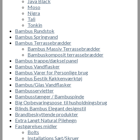
Java Black
Moso
Nigra
Tali
Tonkin
Bambus Rundstok
Bambus Springvand
Bambus Terrassebrædder
Bambus Massiv Terrassebrædder
Bambuskomposit terrassebrædder
Bambus trappe/dæksel panel
Bambus Vandflasker
Bambus Varer for Personlige brug
Bambus Бestik Кøkkenværktøj
Bambus/Glas Vandflasker
Bambusservietter
Bambusstænger / Bambuspinde
Big Opbevaringspose til husholdningsbrug
Blinds Bambus Elegant designstil
Brandbeskyttende produkter
Extra Langt Natural Pilehegn
Fastgørelses midler
Bolts
Installations Sæt/Skruer