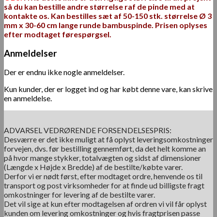
så du kan bestille andre størrelse raf de pinde med at
kontakte os. Kan bestilles sæt af 50-150 stk. størrelse Ø 3
mm x 30-60 cm lange runde bambuspinde. Prisen oplyses
efter modtaget førespørgsel.
Anmeldelser
Der er endnu ikke nogle anmeldelser.
Kun kunder, der er logget ind og har købt denne vare, kan skrive
en anmeldelse.
ADVARSEL VEDRØRENDE FORSENDELSESPRIS:
Desværre er det ikke muligt at få oplyst leveringsomkostninger
forvejen, dvs. før bestilling gennemført, da det helt komme an
på hvor mange stykker, totalvægten og sidst af dimensioner
(Længde x Højde x Bredde) af de bestilte/købte varer.
Derfor vi er nødt først, efter modtaget ordre, henvende os til
transport og post virksomheder for at finde ud billigste fragt
omkostninger for levering af de bestilte varer.
Det vil sige at kun efter modtagelsen af ordren vi vil får oplyst
kunden om levering omkostninger og hvis fragtprisen passe