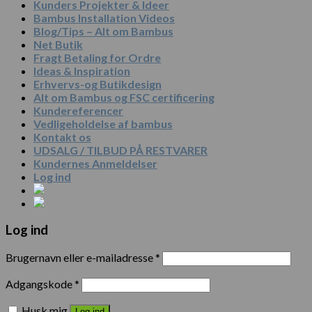
Kunders Projekter & Ideer
Bambus Installation Videos
Blog/Tips – Alt om Bambus
Net Butik
Fragt Betaling for Ordre
Ideas & Inspiration
Erhvervs-og Butikdesign
Alt om Bambus og FSC certificering
Kundereferencer
Vedligeholdelse af bambus
Kontakt os
UDSALG / TILBUD PÅ RESTVARER
Kundernes Anmeldelser
Log ind
Log ind
Brugernavn eller e-mailadresse
*
Adgangskode
*
Husk mig
Log ind