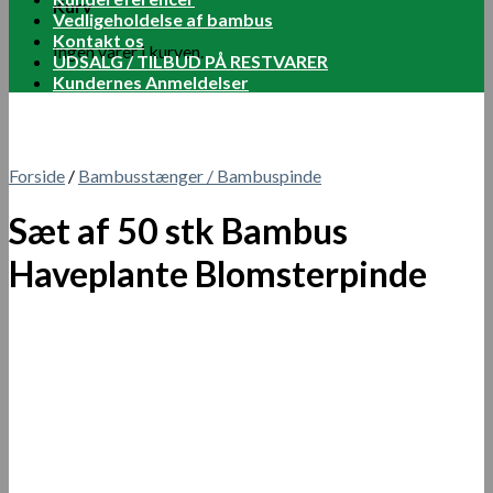
Kurv
Vedligeholdelse af bambus
Kontakt os
Ingen varer i kurven.
UDSALG / TILBUD PÅ RESTVARER
Kundernes Anmeldelser
Forside
/
Bambusstænger / Bambuspinde
Sæt af 50 stk Bambus
Haveplante Blomsterpinde