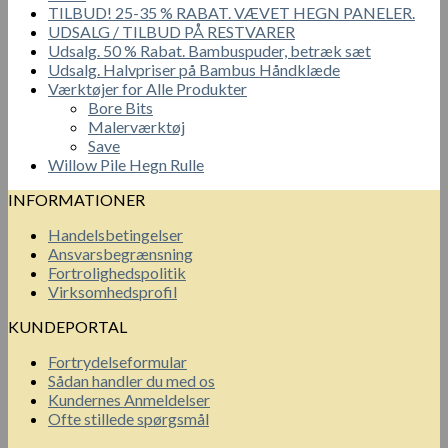
TILBUD! 25-35 % RABAT. VÆVET HEGN PANELER.
UDSALG / TILBUD PÅ RESTVARER
Udsalg. 50 % Rabat. Bambuspuder, betræk sæt
Udsalg. Halvpriser på Bambus Håndklæde
Værktøjer for Alle Produkter
Bore Bits
Malerværktøj
Save
Willow Pile Hegn Rulle
INFORMATIONER
Handelsbetingelser
Ansvarsbegrænsning
Fortrolighedspolitik
Virksomhedsprofil
KUNDEPORTAL
Fortrydelseformular
Sådan handler du med os
Kundernes Anmeldelser
Ofte stillede spørgsmål