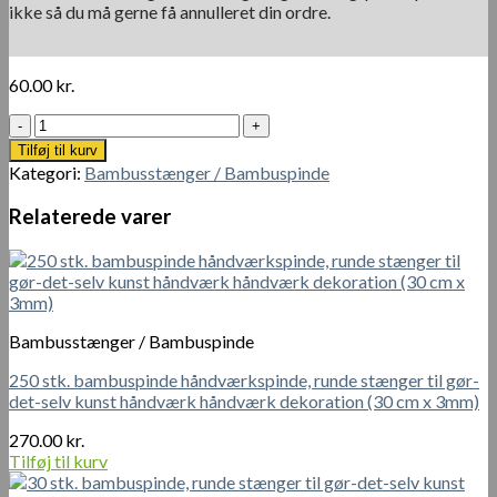
ikke så du må gerne få annulleret din ordre.
60.00
kr.
Sæt
af
Tilføj til kurv
50
Kategori:
Bambusstænger / Bambuspinde
stk
Bambus
Relaterede varer
Haveplante
Blomsterpinde
antal
Bambusstænger / Bambuspinde
250 stk. bambuspinde håndværkspinde, runde stænger til gør-
det-selv kunst håndværk håndværk dekoration (30 cm x 3mm)
270.00
kr.
Tilføj til kurv