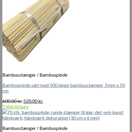
Bambusstænger / Bambuspinde
Bambuspinde sæt med 500 lange bambusstænger 3 mm x 50
cm
Den
Den
600.00
kr.
520.00
kr.
oprindelige
aktuelle
Tilføj til kurv
pris
pris
var:
er:
600.00 kr..
520.00 kr..
Bambusstænger / Bambuspinde