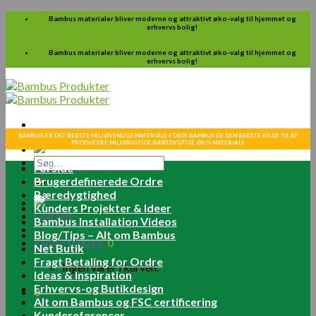
Skip
Bambus materialer bliver moderne og attraktivt øko-valg til hjemmet og
erhvervs bolig!
to
content
Bambus materialer bliver moderne og attraktivt øko-valg til hjemmet og
erhvervs bolig!
BAMBUS ER DET BEDSTE MILJØVENLIGE MATERIALE FORDI BAMBUS ER DEN BEDSTE KILDE TIL AT
PRODUCERE MILJØRIGTIGE BÆREDYGTIGE ØKO-MATERIALE
Søg
Forside
efter:
Brugerdefinerede Ordre
Bæredygtighed
Kunders Projekter & Ideer
Log ind
Bambus Installation Videos
Blog/Tips – Alt om Bambus
Kurv /
0.00
kr.
0
Net Butik
Fragt Betaling for Ordre
Ingen varer i kurven.
Ideas & Inspiration
Erhvervs-og Butikdesign
0
Alt om Bambus og FSC certificering
Kundereferencer