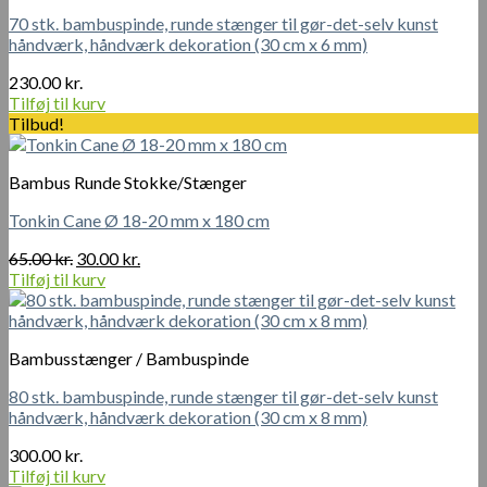
70 stk. bambuspinde, runde stænger til gør-det-selv kunst
håndværk, håndværk dekoration (30 cm x 6 mm)
230.00
kr.
Tilføj til kurv
Tilbud!
Bambus Runde Stokke/Stænger
Tonkin Cane Ø 18-20 mm x 180 cm
Den
Den
65.00
kr.
30.00
kr.
oprindelige
aktuelle
Tilføj til kurv
pris
pris
var:
er:
65.00 kr..
30.00 kr..
Bambusstænger / Bambuspinde
80 stk. bambuspinde, runde stænger til gør-det-selv kunst
håndværk, håndværk dekoration (30 cm x 8 mm)
300.00
kr.
Tilføj til kurv