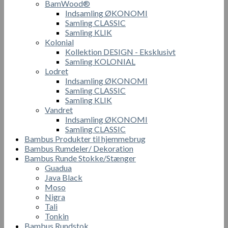
BamWood®
Indsamling ØKONOMI
Samling CLASSIC
Samling KLIK
Kolonial
Kollektion DESIGN - Eksklusivt
Samling KOLONIAL
Lodret
Indsamling ØKONOMI
Samling CLASSIC
Samling KLIK
Vandret
Indsamling ØKONOMI
Samling CLASSIC
Bambus Produkter til hjemmebrug
Bambus Rumdeler/ Dekoration
Bambus Runde Stokke/Stænger
Guadua
Java Black
Moso
Nigra
Tali
Tonkin
Bambus Rundstok