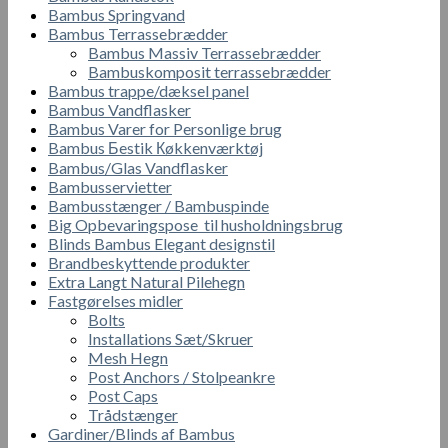
Bambus Springvand
Bambus Terrassebrædder
Bambus Massiv Terrassebrædder
Bambuskomposit terrassebrædder
Bambus trappe/dæksel panel
Bambus Vandflasker
Bambus Varer for Personlige brug
Bambus Бestik Кøkkenværktøj
Bambus/Glas Vandflasker
Bambusservietter
Bambusstænger / Bambuspinde
Big Opbevaringspose til husholdningsbrug
Blinds Bambus Elegant designstil
Brandbeskyttende produkter
Extra Langt Natural Pilehegn
Fastgørelses midler
Bolts
Installations Sæt/Skruer
Mesh Hegn
Post Anchors / Stolpeankre
Post Caps
Trådstænger
Gardiner/Blinds af Bambus