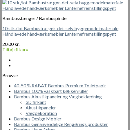
Bambusstænger / Bambuspinde
10 stk./lot Bambustræ gør-det-selv byggemodelmateriale
Håndlavede håndværksmøbler Lanternefremstillingspynt
20.00
kr.
Tilføj til kurv
Browse
40-50 % RABAT Bambus Premium Toiletpapir
Bambus 100% vaskbart køkkenruller
Bambus Akustikpaneler og Vægbeklædning
3D firkant
Akustikpaneler
Vægdekoration
Bambus Design Møbler
Bambus Genanvendelige Rengørings produkter
Bambus Have Arbor