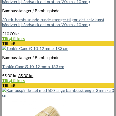
Bambusstænger / Bambuspinde
30 stk. bambuspinde, runde stænger til gør-det-selv kunst
håndværk, håndværk dekoration (30 cm x 10 mm)
210.00
kr.
Tilføj til kurv
Tilbud!
Bambusstænger / Bambuspinde
Tonkin Cane Ø 10-12 mm x 183 cm
Den
Den
55.00
kr.
35.00
kr.
oprindelige
aktuelle
Tilføj til kurv
pris
pris
Tilbud!
var:
er:
55.00 kr..
35.00 kr..