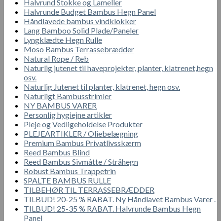
Halvrund Stokke og Lameller
Halvrunde Budget Bambus Hegn Panel
Håndlavede bambus vindklokker
Lang Bamboo Solid Plade/Paneler
Lyngklædte Hegn Rulle
Moso Bambus Terrassebrædder
Natural Rope / Reb
Naturlig jutenet til haveprojekter, planter, klatrenet,hegn
osv.
Naturlig Jutenet til planter, klatrenet, hegn osv.
Naturligt Bambusstrimler
NY BAMBUS VARER
Personlig hygiejne artikler
Pleje og Vedligeholdelse Produkter
PLEJEARTIKLER / Oliebelægning
Premium Bambus Privatlivsskærm
Reed Bambus Blind
Reed Bambus Sivmåtte / Stråhegn
Robust Bambus Trappetrin
SPALTE BAMBUS RULLE
TILBEHØR TIL TERRASSEBRÆDDER
TILBUD! 20-25 % RABAT. Ny Håndlavet Bambus Varer .
TILBUD! 25-35 % RABAT. Halvrunde Bambus Hegn
Panel