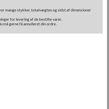
hvor mange stykker, totalvægten og sidst af dimensioner
nger for levering af de bestilte varer.
u må gerne få annulleret din ordre.