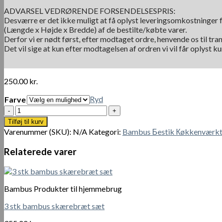
ADVARSEL VEDRØRENDE FORSENDELSESPRIS:
Desværre er det ikke muligt at få oplyst leveringsomkostninger f
(Længde x Højde x Bredde) af de bestilte/købte varer.
Derfor vi er nødt først, efter modtaget ordre, henvende os til tra
Det vil sige at kun efter modtagelsen af ordren vi vil får oplyst 
250.00
kr.
Ryd
Farve
4/5
stk.
Tilføj til kurv
Rustfrit
Varenummer (SKU):
N/A
Kategori:
Bambus Бestik Кøkkenværkt
stål
bestiksæt
Relaterede varer
bambushåndtag
antal
Bambus Produkter til hjemmebrug
3 stk bambus skærebræt sæt