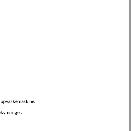
ler opvaskemaskine.
bekymringer.