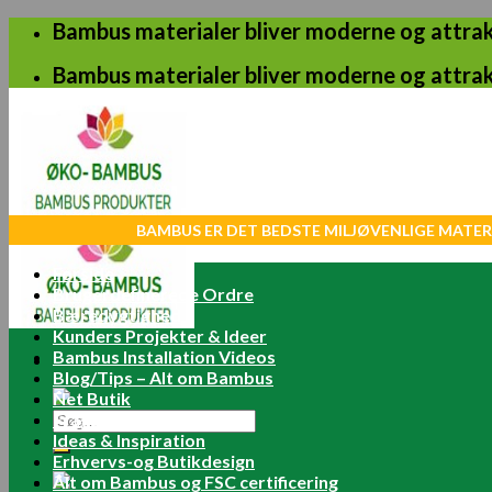
Skip
Bambus materialer bliver moderne og attrakt
to
content
Bambus materialer bliver moderne og attrakt
BAMBUS ER DET BEDSTE MILJØVENLIGE MATER
Forside
Brugerdefinerede Ordre
Bæredygtighed
Kunders Projekter & Ideer
Bambus Installation Videos
Blog/Tips – Alt om Bambus
Net Butik
Søg
Fragt Betaling for Ordre
efter:
Ideas & Inspiration
Erhvervs-og Butikdesign
Alt om Bambus og FSC certificering