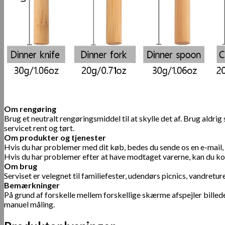
Om rengøring
Brug et neutralt rengøringsmiddel til at skylle det af. Brug aldrig
servicet rent og tørt.
Om produkter og tjenester
Hvis du har problemer med dit køb, bedes du sende os en e-mail, s
Hvis du har problemer efter at have modtaget varerne, kan du kon
Om brug
Serviset er velegnet til familiefester, udendørs picnics, vandretur
Bemærkninger
På grund af forskelle mellem forskellige skærme afspejler billede
manuel måling.