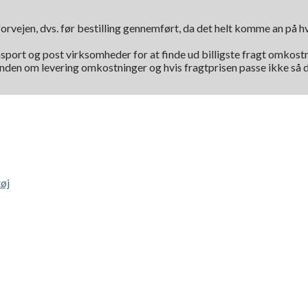
orvejen, dvs. før bestilling gennemført, da det helt komme an på 
nsport og post virksomheder for at finde ud billigste fragt omkostni
kunden om levering omkostninger og hvis fragtprisen passe ikke så d
øj