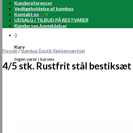
Log ind
Kundereferencer
Vedligeholdelse af bambus
Kurv /
Kontakt os
0.00
kr.
0
UDSALG / TILBUD PÅ RESTVARER
Ingen varer i kurven.
Kundernes Anmeldelser
0
Kurv
Forside
/
Bambus Бestik Кøkkenværktøj
Ingen varer i kurven.
4/5 stk. Rustfrit stål bestiks