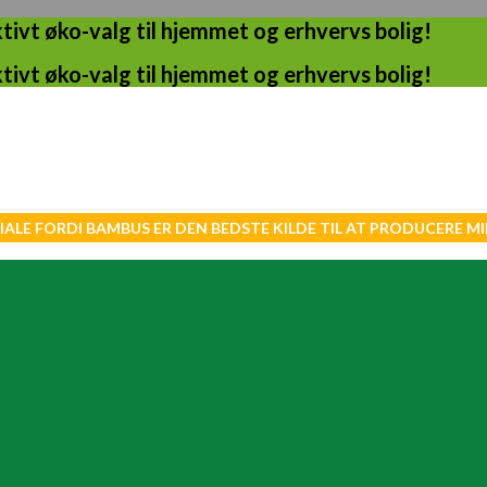
ivt øko-valg til hjemmet og erhvervs bolig!
ivt øko-valg til hjemmet og erhvervs bolig!
IALE FORDI BAMBUS ER DEN BEDSTE KILDE TIL AT PRODUCERE 