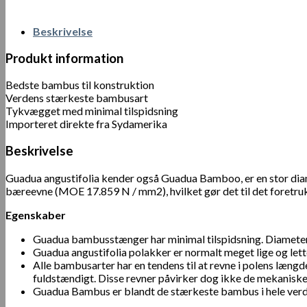
Beskrivelse
Produkt information
Bedste bambus til konstruktion
Verdens stærkeste bambusart
Tykvægget med minimal tilspidsning
Importeret direkte fra Sydamerika
Beskrivelse
Guadua angustifolia kender også Guadua Bamboo, er en stor dia
bæreevne (MOE 17.859 N / mm2), hvilket gør det til det foretruk
Egenskaber
Guadua bambusstænger har minimal tilspidsning. Diametere
Guadua angustifolia polakker er normalt meget lige og lette
Alle bambusarter har en tendens til at revne i polens læng
fuldstændigt. Disse revner påvirker dog ikke de mekanis
Guadua Bambus er blandt de stærkeste bambus i hele verden