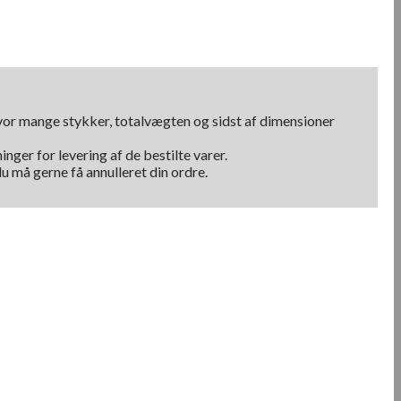
hvor mange stykker, totalvægten og sidst af dimensioner
nger for levering af de bestilte varer.
u må gerne få annulleret din ordre.