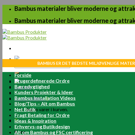
Skip
Bambus materialer bliver moderne og attrakt
to
content
Bambus materialer bliver moderne og attrakt
BAMBUS ER DET BEDSTE MILJØVENLIGE MATER
Søg
efter:
Forside
Brugerdefinerede Ordre
Bæredygtighed
Log ind
Kunders Projekter & Ideer
Bambus Installation Videos
Kurv /
0.00
kr.
0
Blog/Tips – Alt om Bambus
Net Butik
Ingen varer i kurven.
Fragt Betaling for Ordre
0
Ideas & Inspiration
Erhvervs-og Butikdesign
Kurv
Alt om Bambus og FSC certificering