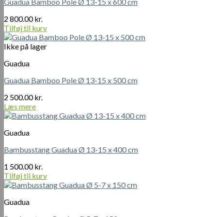
Guadua Bamboo Pole Ø 13-15 x 600 cm
2 800.00
kr.
Tilføj til kurv
Ikke på lager
Guadua
Guadua Bamboo Pole Ø 13-15 x 500 cm
2 500.00
kr.
Læs mere
Guadua
Bambusstang Guadua Ø 13-15 x 400 cm
1 500.00
kr.
Tilføj til kurv
Guadua