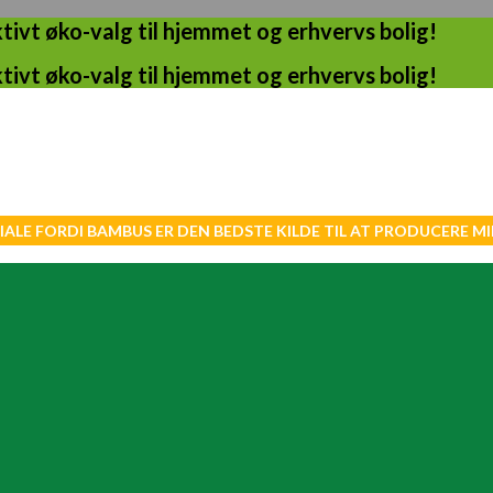
ivt øko-valg til hjemmet og erhvervs bolig!
ivt øko-valg til hjemmet og erhvervs bolig!
IALE FORDI BAMBUS ER DEN BEDSTE KILDE TIL AT PRODUCERE 