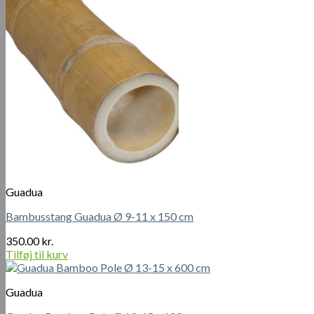
Guadua
Bambusstang Guadua Ø 9-11 x 150 cm
350.00
kr.
Tilføj til kurv
Guadua