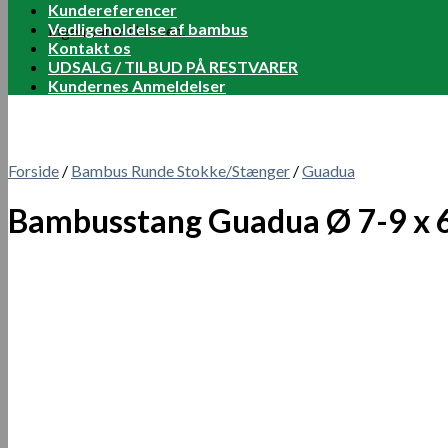
Kundereferencer
Vedligeholdelse af bambus
Ingen varer i kurven.
Kontakt os
UDSALG / TILBUD PÅ RESTVARER
Kundernes Anmeldelser
Forside
/
Bambus Runde Stokke/Stænger
/
Guadua
Bambusstang Guadua Ø 7-9 x 