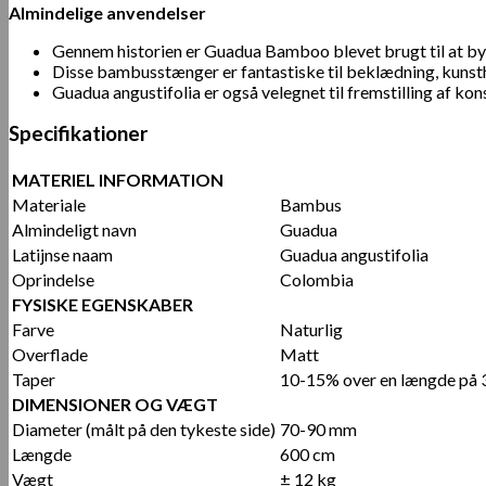
Almindelige anvendelser
Gennem historien er Guadua Bamboo blevet brugt til at byg
Disse bambusstænger er fantastiske til beklædning, kunst
Guadua angustifolia er også velegnet til fremstilling af k
Specifikationer
MATERIEL INFORMATION
Materiale
Bambus
Almindeligt navn
Guadua
Latijnse naam
Guadua angustifolia
Oprindelse
Colombia
FYSISKE EGENSKABER
Farve
Naturlig
Overflade
Matt
Taper
10-15% over en længde på 
DIMENSIONER OG VÆGT
Diameter (målt på den tykeste side)
70-90 mm
Længde
600 cm
Vægt
± 12 kg