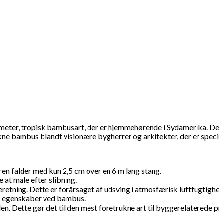
meter, tropisk bambusart, der er hjemmehørende i Sydamerika. De
ne bambus blandt visionære bygherrer og arkitekter, der er specia
n falder med kun 2,5 cm over en 6 m lang stang.
 at male efter slibning.
deretning. Dette er forårsaget af udsving i atmosfærisk luftfugtig
ke egenskaber ved bambus.
. Dette gør det til den mest foretrukne art til byggerelaterede p