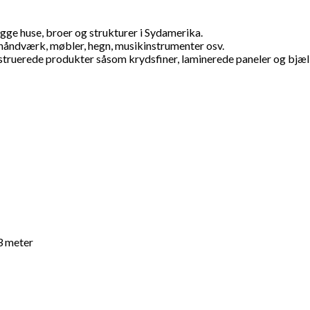
ge huse, broer og strukturer i Sydamerika.
håndværk, møbler, hegn, musikinstrumenter osv.
onstruerede produkter såsom krydsfiner, laminerede paneler og bjæl
3 meter