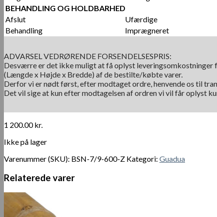
BEHANDLING OG HOLDBARHED
Afslut
Ufærdige
Behandling
Imprægneret
ADVARSEL VEDRØRENDE FORSENDELSESPRIS:
Desværre er det ikke muligt at få oplyst leveringsomkostninger f
(Længde x Højde x Bredde) af de bestilte/købte varer.
Derfor vi er nødt først, efter modtaget ordre, henvende os til tra
Det vil sige at kun efter modtagelsen af ordren vi vil får oplyst 
1 200.00
kr.
Ikke på lager
Varenummer (SKU):
BSN-7/9-600-Z
Kategori:
Guadua
Relaterede varer