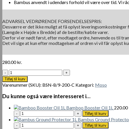
Bambus anvendt i udendørs forhold vil være over tid. Vi r
ADVARSEL VEDRØRENDE FORSENDELSESPRIS:
Desværre er det ikke muligt at få oplyst leveringsomkostninger f
(Længde x Højde x Bredde) af de bestilte/købte varer.
Derfor vi er nødt først, efter modtaget ordre, henvende os til tra
Det vil sige at kun efter modtagelsen af ordren vi vil får oplyst 
280.00
kr.
Moso
Bamboo
Tilføj til kurv
Pole
Varenummer (SKU):
BSN-8/9-200-C
Kategori:
Moso
Ø
7-
Du kunne også være interesseret i…
9
x
Bamboo Booster Oil 1L
220.00
200
Bamboo
Tilføj til kurv
cm
Booster
Bambus Ground Protecto
antal
Oil
Bambus
Tilføj til kurv