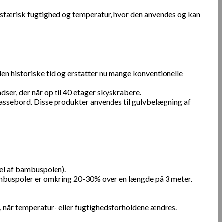
mosfærisk fugtighed og temperatur, hvor den anvendes og kan
en historiske tid og erstatter nu mange konventionelle
adser, der når op til 40 etager skyskrabere.
assebord. Disse produkter anvendes til gulvbelægning af
el af bambuspolen).
ambuspoler er omkring 20-30% over en længde på 3 meter.
 når temperatur- eller fugtighedsforholdene ændres.