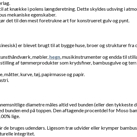
rlag.
 til at knække i polens længderetning. Dette skyldes udsving i at
mbus mekaniske egenskaber.
det til den mest foretrukne art for konstrueret gulv og pynt.
isk) er blevet brugt til at bygge huse, broer og strukturer fra d
 kunsthåndværk, møbler,
hegn
, musikinstrumenter og endda til still
mstilling af tømmerprodukter som krydsfiner, bambusgulve og terr
, måtter, kurve, tøj, papirmasse og papir.
stri.
emsnitlige diametre måles altid ved bunden (eller den tykkeste d
e ved bunden end på toppen. Den aftagende procentdel for Moso b
100% lige.
år de bruges udendørs. Ligesom træ udvider eller krymper bambus,
relle integritet.