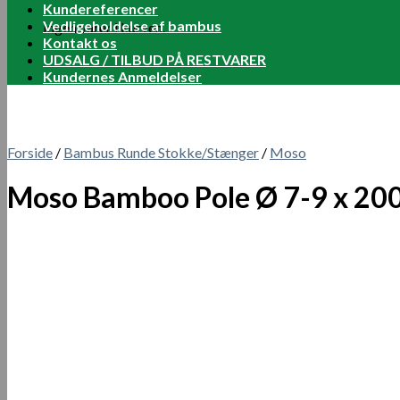
Kundereferencer
Vedligeholdelse af bambus
Ingen varer i kurven.
Kontakt os
UDSALG / TILBUD PÅ RESTVARER
Kundernes Anmeldelser
Forside
/
Bambus Runde Stokke/Stænger
/
Moso
Moso Bamboo Pole Ø 7-9 x 20