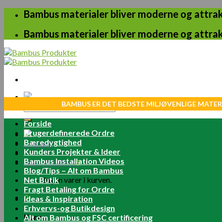
Skip
Bambus materialer bliver moderne og attrakt
to
content
Bambus materialer bliver moderne og attrakt
BAMBUS ER DET BEDSTE MILJØVENLIGE MATER
Søg
efter:
Forside
Brugerdefinerede Ordre
Bæredygtighed
Log ind
Kunders Projekter & Ideer
Bambus Installation Videos
Kurv /
0.00
kr.
0
Blog/Tips – Alt om Bambus
Net Butik
Ingen varer i kurven.
Fragt Betaling for Ordre
0
Ideas & Inspiration
Erhvervs-og Butikdesign
Kurv
Alt om Bambus og FSC certificering