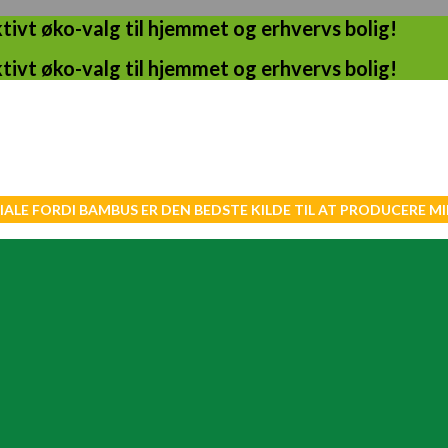
ivt øko-valg til hjemmet og erhvervs bolig!
ivt øko-valg til hjemmet og erhvervs bolig!
IALE FORDI BAMBUS ER DEN BEDSTE KILDE TIL AT PRODUCERE 