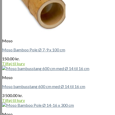
Moso
Moso Bamboo Pole Ø 7-9 x 100 cm
150.00
kr.
Tilføj til kurv
Moso
Moso bambusstang 600 cm med Ø 14 til 16 cm
3 500.00
kr.
Tilføj til kurv
Moso