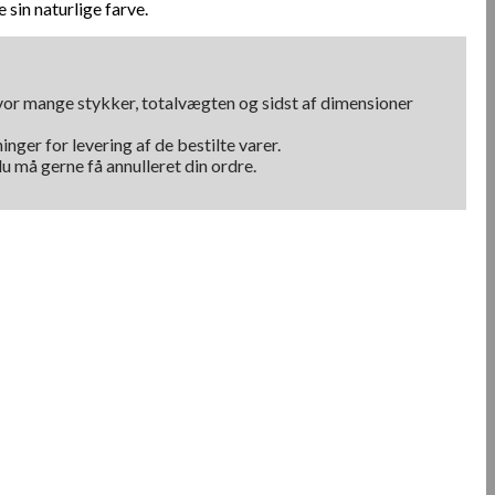
 sin naturlige farve.
hvor mange stykker, totalvægten og sidst af dimensioner
nger for levering af de bestilte varer.
u må gerne få annulleret din ordre.