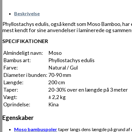
Beskrivelse
Phyllostachys edulis, også kendt som Moso Bamboo, har 
mest kendt for sine anvendelser i laminerede og sammen
SPECIFIKATIONER
Almindeligt navn:
Moso
Bambus art:
Phyllostachys edulis
Farve:
Natural / Gul
Diameter i bunden:
70-90 mm
Længde:
200 cm
Taper:
20-30% over en længde på 3 meter
Vægt:
± 2,2 kg
Oprindelse:
Kina
Egenskaber
Moso bambuspoler
taper langs dens længde på grund af d