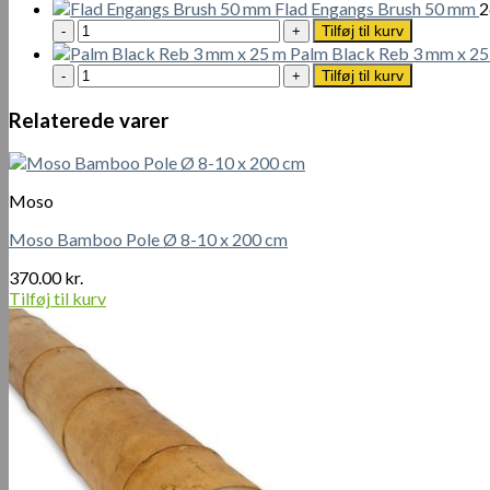
1L
Ground
Flad Engangs Brush 50 mm
2
antal
Protector
Flad
Tilføj til kurv
1L
Engangs
Palm Black Reb 3 mm x 25
antal
Brush
Palm
Tilføj til kurv
50
Black
mm
Reb
Relaterede varer
antal
3
mm
x
25
Moso
m
antal
Moso Bamboo Pole Ø 8-10 x 200 cm
370.00
kr.
Tilføj til kurv