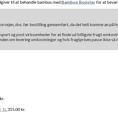
ådgiver til at behandle bambus med
Bamboo Booster
for at bevare
orvejen, dvs. før bestilling gennemført, da det helt komme an på 
nsport og post virksomheder for at finde ud billigste fragt omkostni
kunden om levering omkostninger og hvis fragtprisen passe ikke så d
kr.
r 1L
315.00
kr.