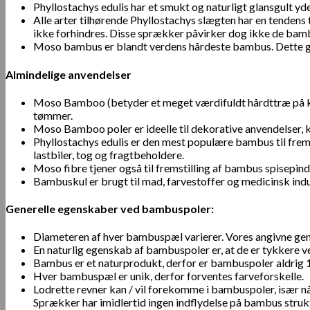
Phyllostachys edulis har et smukt og naturligt glansgult yde
Alle arter tilhørende Phyllostachys slægten har en tendens
ikke forhindres. Disse sprækker påvirker dog ikke de ba
Moso bambus er blandt verdens hårdeste bambus. Dette gør 
Almindelige anvendelser
Moso Bamboo (betyder et meget værdifuldt hårdttræ på kines
tømmer.
Moso Bamboo poler er ideelle til dekorative anvendelser,
Phyllostachys edulis er den mest populære bambus til fre
lastbiler, tog og fragtbeholdere.
Moso fibre tjener også til fremstilling af bambus spisepinde
Bambuskul er brugt til mad, farvestoffer og medicinsk indu
Generelle egenskaber ved bambuspoler:
Diameteren af hver bambuspæl varierer. Vores angivne genn
En naturlig egenskab af bambuspoler er, at de er tykker
Bambus er et naturprodukt, derfor er bambuspoler aldrig 
Hver bambuspæl er unik, derfor forventes farveforskelle.
Lodrette revner kan / vil forekomme i bambuspoler, især n
Sprækker har imidlertid ingen indflydelse på bambus struktu