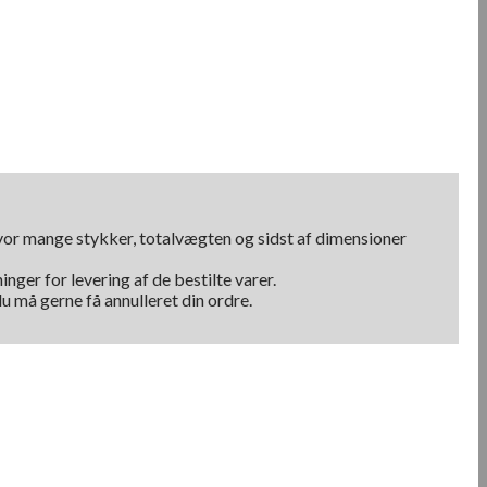
hvor mange stykker, totalvægten og sidst af dimensioner
nger for levering af de bestilte varer.
u må gerne få annulleret din ordre.