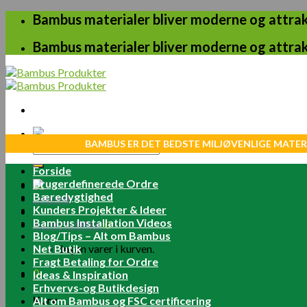
Skip
Bambus materialer bliver moderne og attrakt
to
content
Bambus materialer bliver moderne og attrakt
BAMBUS ER DET BEDSTE MILJØVENLIGE MATER
Søg
efter:
Forside
Brugerdefinerede Ordre
Bæredygtighed
Log ind
Kunders Projekter & Ideer
Bambus Installation Videos
Kurv /
0.00
kr.
0
Blog/Tips – Alt om Bambus
Net Butik
Ingen varer i kurven.
Fragt Betaling for Ordre
0
Ideas & Inspiration
Erhvervs-og Butikdesign
Kurv
Alt om Bambus og FSC certificering