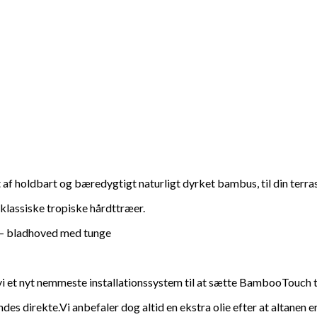
f holdbart og bæredygtigt naturligt dyrket bambus, til din terra
assiske tropiske hårdttræer.
e – bladhoved med tunge
 vi et nyt nemmeste installationssystem til at sætte BambooTouch
es direkte.Vi anbefaler dog altid en ekstra olie efter at altanen er