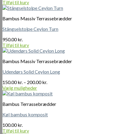
Tilføj til kurv
Bambus Massiv Terrassebrædder
Stängselstolpe Ceylon Turn
950.00
kr.
Tilføj til kurv
Bambus Massiv Terrassebrædder
Udendørs Solid Ceylon Long
Prisinterval:
150.00
kr.
–
200.00
kr.
150.00 kr.
Vælg muligheder
Dette
til
vare
200.00 kr.
Bambus Terrassebrædder
har
flere
Køl bambus komposit
varianter.
Mulighederne
100.00
kr.
kan
Tilføj til kurv
vælges