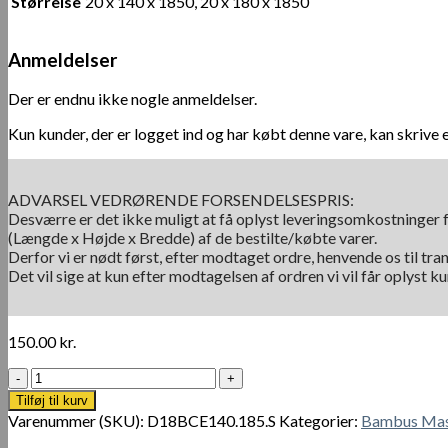
Størrelse
20 x 140 x 1850, 20 x 180 x 1850
Anmeldelser
Der er endnu ikke nogle anmeldelser.
Kun kunder, der er logget ind og har købt denne vare, kan skrive 
ADVARSEL VEDRØRENDE FORSENDELSESPRIS:
Desværre er det ikke muligt at få oplyst leveringsomkostninger f
(Længde x Højde x Bredde) af de bestilte/købte varer.
Derfor vi er nødt først, efter modtaget ordre, henvende os til tra
Det vil sige at kun efter modtagelsen af ordren vi vil får oplyst 
150.00
kr.
Utomhus
Solid
Tilføj til kurv
Ceylon
Varenummer (SKU):
D18BCE140.185.S
Kategorier:
Bambus Mas
Lång