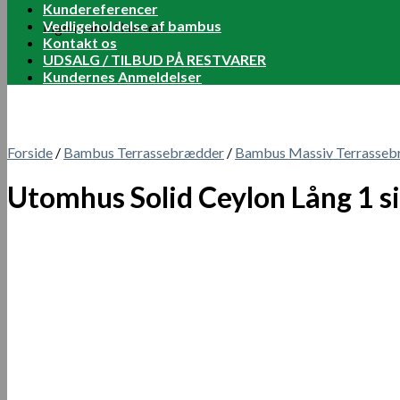
Kundereferencer
Vedligeholdelse af bambus
Ingen varer i kurven.
Kontakt os
UDSALG / TILBUD PÅ RESTVARER
Kundernes Anmeldelser
Forside
/
Bambus Terrassebrædder
/
Bambus Massiv Terrasseb
Utomhus Solid Ceylon Lång 1 s