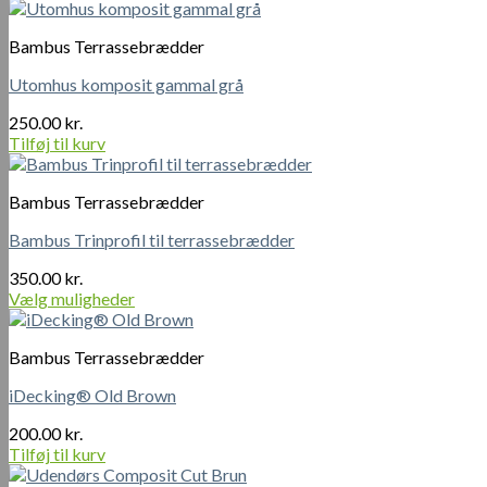
på
varesiden
Bambus Terrassebrædder
Utomhus komposit gammal grå
250.00
kr.
Tilføj til kurv
Bambus Terrassebrædder
Bambus Trinprofil til terrassebrædder
350.00
kr.
Vælg muligheder
Dette
vare
Bambus Terrassebrædder
har
flere
iDecking® Old Brown
varianter.
Mulighederne
200.00
kr.
kan
Tilføj til kurv
vælges
på