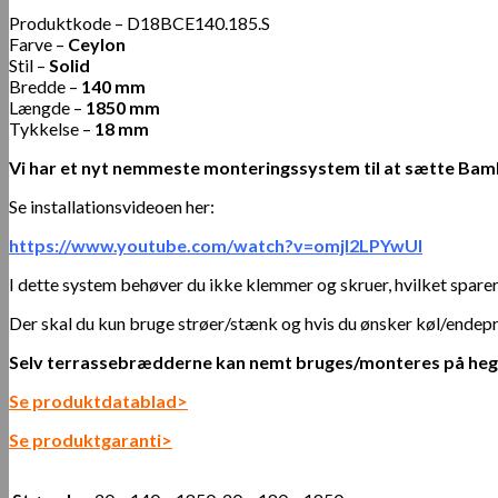
Produktkode – D18BCE140.185.S
Farve –
Ceylon
Stil –
Solid
Bredde –
140 mm
Længde –
1850 mm
Tykkelse –
18 mm
Vi har et nyt nemmeste monteringssystem til at sætte B
Se installationsvideoen her:
https://www.youtube.com/watch?v=omjI2LPYwUI
I dette system behøver du ikke klemmer og skruer, hvilket sparer
Der skal du kun bruge strøer/stænk og hvis du ønsker køl/endep
Selv terrassebrædderne kan nemt bruges/monteres på heg
Se produktdatablad>
Se produktgaranti>