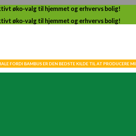
ivt øko-valg til hjemmet og erhvervs bolig!
ivt øko-valg til hjemmet og erhvervs bolig!
IALE FORDI BAMBUS ER DEN BEDSTE KILDE TIL AT PRODUCERE 