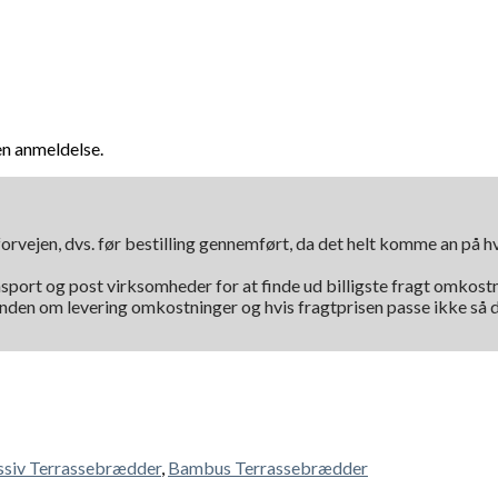
en anmeldelse.
orvejen, dvs. før bestilling gennemført, da det helt komme an på 
nsport og post virksomheder for at finde ud billigste fragt omkostni
kunden om levering omkostninger og hvis fragtprisen passe ikke så d
siv Terrassebrædder
,
Bambus Terrassebrædder