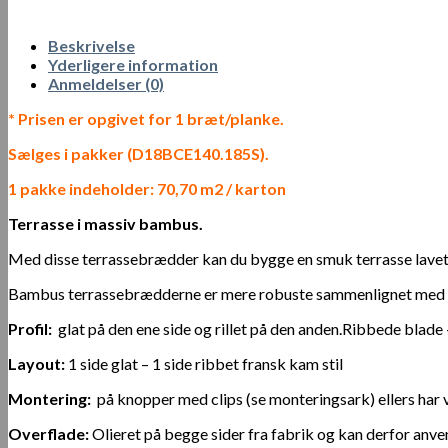
Beskrivelse
Yderligere information
Anmeldelser (0)
* Prisen er opgivet for 1 bræt/planke.
Sælges i pakker (D18BCE140.185S).
1 pakke indeholder: 70,70 m2 / karton
Terrasse i massiv bambus.
Med disse terrassebrædder kan du bygge en smuk terrasse lavet a
Bambus terrassebrædderne er mere robuste sammenlignet med kl
Profil:
glat på den ene side og rillet på den anden.Ribbede blad
Layout:
1 side glat – 1 side ribbet fransk kam stil
Montering:
på knopper med clips (se monteringsark) ellers har
Overflade:
Olieret på begge sider fra fabrik og kan derfor anvend