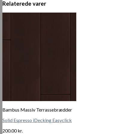
1
Relaterede varer
sida
antal
Bambus Massiv Terrassebrædder
Solid Espresso iDecking Easyclick
200.00
kr.