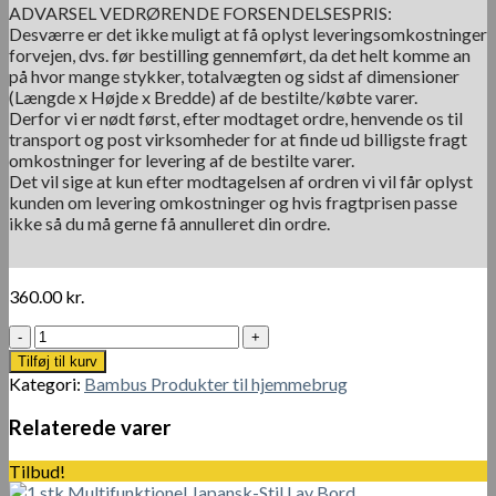
ADVARSEL VEDRØRENDE FORSENDELSESPRIS:
Desværre er det ikke muligt at få oplyst leveringsomkostninger
forvejen, dvs. før bestilling gennemført, da det helt komme an
på hvor mange stykker, totalvægten og sidst af dimensioner
(Længde x Højde x Bredde) af de bestilte/købte varer.
Derfor vi er nødt først, efter modtaget ordre, henvende os til
transport og post virksomheder for at finde ud billigste fragt
omkostninger for levering af de bestilte varer.
Det vil sige at kun efter modtagelsen af ordren vi vil får oplyst
kunden om levering omkostninger og hvis fragtprisen passe
ikke så du må gerne få annulleret din ordre.
360.00
kr.
Containersæt
Til
Tilføj til kurv
Bambusfiberkøkken
Kategori:
Bambus Produkter til hjemmebrug
antal
Relaterede varer
Tilbud!