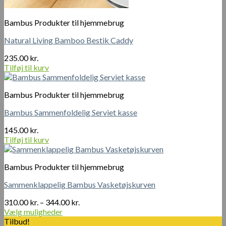
Bambus Produkter til hjemmebrug
Natural Living Bamboo Bestik Caddy
235.00
kr.
Tilføj til kurv
Bambus Produkter til hjemmebrug
Bambus Sammenfoldelig Serviet kasse
145.00
kr.
Tilføj til kurv
Bambus Produkter til hjemmebrug
Sammenklappelig Bambus Vasketøjskurven
Prisinterval:
310.00
kr.
–
344.00
kr.
310.00 kr.
Vælg muligheder
Dette
til
Tilbud!