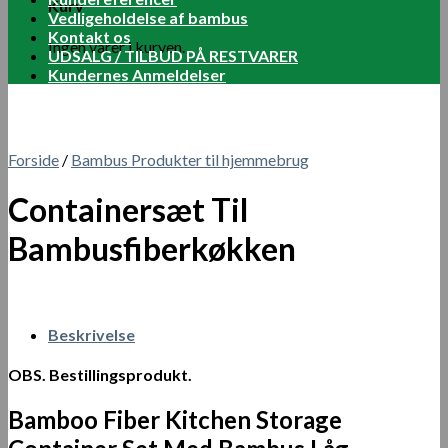
Kurv
Vedligeholdelse af bambus
Kontakt os
Ingen varer i kurven.
UDSALG / TILBUD PÅ RESTVARER
Kundernes Anmeldelser
Forside
/
Bambus Produkter til hjemmebrug
Containersæt Til
Bambusfiberkøkken
Beskrivelse
OBS. Bestillingsprodukt.
Bamboo Fiber Kitchen Storage