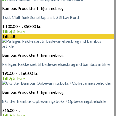
Bambus Produkter til hjemmebrug
1 stk Multifunktionel Japansk-Stil Lav Bord
Den
Den
1 100.00
kr.
850.00
kr.
oprindelige
aktuelle
Tilføj til kurv
pris
pris
Tilbud!
var:
er:
1
850.00 kr..
100.00 kr..
Bambus Produkter til hjemmebrug
På lager. Pakke sæt til badeværelsesbrug md bambus artikler
Den
Den
190.00
kr.
160.00
kr.
oprindelige
aktuelle
Tilføj til kurv
pris
pris
var:
er:
Bambus Produkter til hjemmebrug
190.00 kr..
160.00 kr..
8 Gitter Bambus Opbevaringsboks / Opbevaringsbeholder
315.00
kr.
Tilføj til kurv