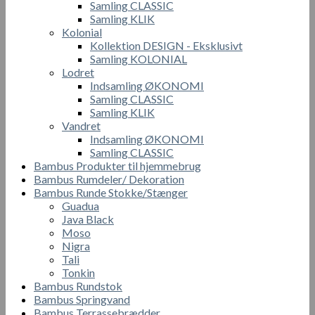
Samling CLASSIC
Samling KLIK
Kolonial
Kollektion DESIGN - Eksklusivt
Samling KOLONIAL
Lodret
Indsamling ØKONOMI
Samling CLASSIC
Samling KLIK
Vandret
Indsamling ØKONOMI
Samling CLASSIC
Bambus Produkter til hjemmebrug
Bambus Rumdeler/ Dekoration
Bambus Runde Stokke/Stænger
Guadua
Java Black
Moso
Nigra
Tali
Tonkin
Bambus Rundstok
Bambus Springvand
Bambus Terrassebrædder