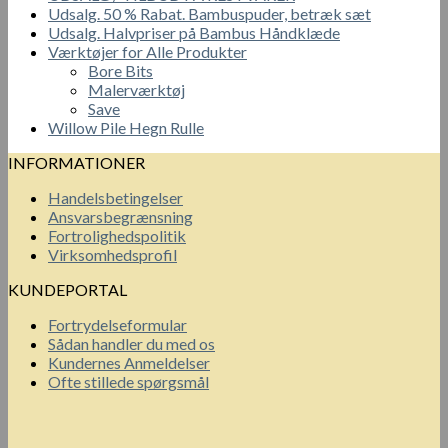
Udsalg. 50 % Rabat. Bambuspuder, betræk sæt
Udsalg. Halvpriser på Bambus Håndklæde
Værktøjer for Alle Produkter
Bore Bits
Malerværktøj
Save
Willow Pile Hegn Rulle
INFORMATIONER
Handelsbetingelser
Ansvarsbegrænsning
Fortrolighedspolitik
Virksomhedsprofil
KUNDEPORTAL
Fortrydelseformular
Sådan handler du med os
Kundernes Anmeldelser
Ofte stillede spørgsmål