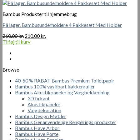
vare
344.00 kr.
har
Bambus Produkter til hjemmebrug
flere
varianter.
På lager. Bambusunderholdere 4 Pakkesæt Med Holder
Mulighederne
kan
Den
Den
260.00
kr.
210.00
kr.
vælges
oprindelige
aktuelle
Tilføj til kurv
på
pris
pris
varesiden
var:
er:
260.00 kr..
210.00 kr..
Browse
40-50 % RABAT Bambus Premium Toiletpapir
Bambus 100% vaskbart køkkenruller
Bambus Akustikpaneler og Vægbeklædning
3D firkant
Akustikpaneler
Vægdekoration
Bambus Design Møbler
Bambus Genanvendelige Rengørings produkter
Bambus Have Arbor
Bambus Have Porte
Bambus Hegn Paneler