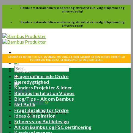
Skip
Bambus materialer bliver moderne og attraktivt øko-valg til hjemmet og
erhvervs bolig!
to
content
Bambus materialer bliver moderne og attraktivt øko-valg til hjemmet og
erhvervs bolig!
BAMBUS ER DET BEDSTE MILJØVENLIGE MATERIALE FORDI BAMBUS ER DEN BEDSTE KILDE TIL AT
PRODUCERE MILJØRIGTIGE BÆREDYGTIGE ØKO-MATERIALE
Søg
Forside
efter:
Brugerdefinerede Ordre
Bæredygtighed
Kunders Projekter & Ideer
Log ind
Bambus Installation Videos
Blog/Tips – Alt om Bambus
Kurv /
0.00
kr.
0
Net Butik
Fragt Betaling for Ordre
Ingen varer i kurven.
Ideas & Inspiration
Erhvervs-og Butikdesign
0
Alt om Bambus og FSC certificering
Kundereferencer