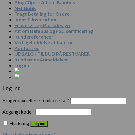
Blog/Tips – Alt om Bambus
Net Butik
Fragt Betaling for Ordre
Ideas & Inspiration
Erhvervs-og Butikdesign
Alt om Bambus og FSC certificering
Kundereferencer
Vedligeholdelse af bambus
Kontakt os
UDSALG / TILBUD PÅ RESTVARER
Kundernes Anmeldelser
Log ind
Log ind
Brugernavn eller e-mailadresse
*
Adgangskode
*
Husk mig
Log ind
Mistet din adgangskode?