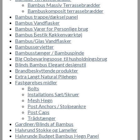
Bambus Massiv Terrassebrædder
Bambuskomposit terrassebrædder
Bambus trappe/dæksel panel
Bambus Vandflasker
Bambus Varer for Personlige brug
Bambus Бestik Кøkkenværktøj
Bambus/Glas Vandflasker
Bambusservietter
Bambusstænger / Bambuspinde
Big Opbevaringspose til husholdningsbrug
Blinds Bambus Elegant designstil
Brandbeskyttende produkter
Extra Langt Natural Pilehegn
Fastgørelses midler
Bolts
Installations Sæt/Skruer
Mesh Hegn
Post Anchors / Stolpeankre
Post Caps
Trådstænger
Gardiner/Blinds af Bambus
Halvrund Stokke og Lameller
Halvrunde Budget Bambus Hegn Panel