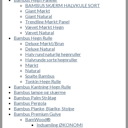
BAMBUS SKÆRM HALVKULE SORT
Giant Mørkt
Giant Natural
Trendline Mørkt Panel
Vævet Mørkt Hegn
Vævet Natural
Bambus Hegn Rulle
Deluxe Mørkt/Brun
Deluxe Natural
Halv rund naturlig hegnruller
Halvrunde sorte hegnruller
Mørkt
Natural
Spalte Bambus
Tonkin Hegn Rulle
Bambus Kantning Hegn Rulle
Bambus lampe og skærme
Bambus Palm Stråtag
Bambus Pergola
Bambus Planke, Bjælke, Stolpe
Bambus Premium Gulve
BamWood®
Indsamling ØKONOMI