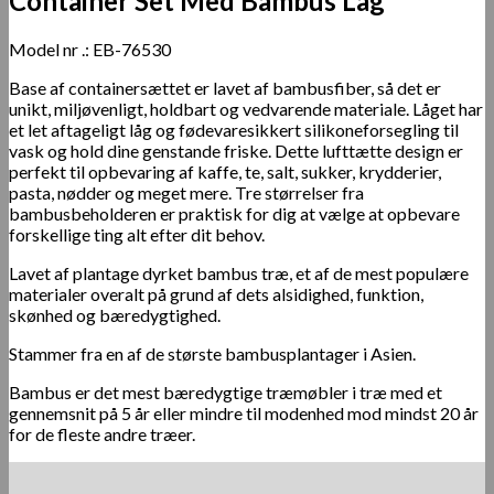
Container Set Med Bambus Låg
Model nr .: EB-76530
Base af containersættet er lavet af bambusfiber, så det er
unikt, miljøvenligt, holdbart og vedvarende materiale. Låget har
et let aftageligt låg og fødevaresikkert silikoneforsegling til
vask og hold dine genstande friske. Dette lufttætte design er
perfekt til opbevaring af kaffe, te, salt, sukker, krydderier,
pasta, nødder og meget mere. Tre størrelser fra
bambusbeholderen er praktisk for dig at vælge at opbevare
forskellige ting alt efter dit behov.
Lavet af plantage dyrket bambus træ, et af de mest populære
materialer overalt på grund af dets alsidighed, funktion,
skønhed og bæredygtighed.
Stammer fra en af ​​de største bambusplantager i Asien.
Bambus er det mest bæredygtige træmøbler i træ med et
gennemsnit på 5 år eller mindre til modenhed mod mindst 20 år
for de fleste andre træer.