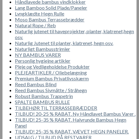
Håndlavede bambus vindklokker
Lang Bamboo Solid Plade/Paneler
Lyngklædte Hegn Rulle
Moso Bambus Terrassebrædder
Natural Rope / Reb
Naturlig jutenet til haveprojekter, planter, klatrenet,hegn
osv.
Naturlig Jutenet til planter, klatrenet, hegn osv.
Naturligt Bambusstrimler
NY BAMBUS VARER
Personlig hygiejne artikler
Pleje og Vedligeholdelse Produkter
PLEJEARTIKLER / Oliebelægning
Premium Bambus Privatlivsskærm
Reed Bambus Blind
Reed Bambus Sivmåtte / Stråhegn
Robust Bambus Trappetrin
SPALTE BAMBUS RULLE
TILBEHØR TIL TERRASSEBRÆDDER
TILBUD! 20-25 % RABAT. Ny Håndlavet Bambus Varer .
TILBUD! 25-35 % RABAT. Halvrunde Bambus Hegn
Panel
TILBUD! 25-35 % RABAT. VÆVET HEGN PANELER.
UDSALG / TILBUD PÅ RESTVARER