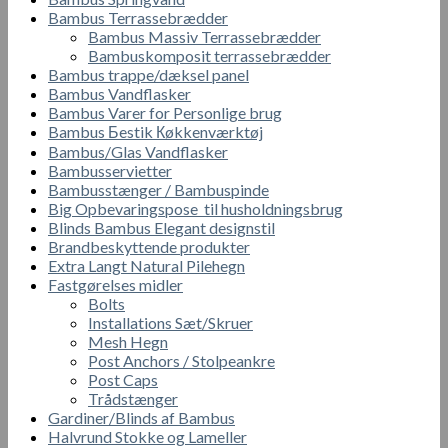
Bambus Terrassebrædder
Bambus Massiv Terrassebrædder
Bambuskomposit terrassebrædder
Bambus trappe/dæksel panel
Bambus Vandflasker
Bambus Varer for Personlige brug
Bambus Бestik Кøkkenværktøj
Bambus/Glas Vandflasker
Bambusservietter
Bambusstænger / Bambuspinde
Big Opbevaringspose til husholdningsbrug
Blinds Bambus Elegant designstil
Brandbeskyttende produkter
Extra Langt Natural Pilehegn
Fastgørelses midler
Bolts
Installations Sæt/Skruer
Mesh Hegn
Post Anchors / Stolpeankre
Post Caps
Trådstænger
Gardiner/Blinds af Bambus
Halvrund Stokke og Lameller