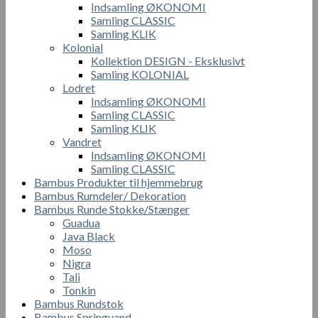
Indsamling ØKONOMI
Samling CLASSIC
Samling KLIK
Kolonial
Kollektion DESIGN - Eksklusivt
Samling KOLONIAL
Lodret
Indsamling ØKONOMI
Samling CLASSIC
Samling KLIK
Vandret
Indsamling ØKONOMI
Samling CLASSIC
Bambus Produkter til hjemmebrug
Bambus Rumdeler/ Dekoration
Bambus Runde Stokke/Stænger
Guadua
Java Black
Moso
Nigra
Tali
Tonkin
Bambus Rundstok
Bambus Springvand