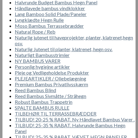
Halvrunde Budget Bambus Hegn Panel
Håndlavede bambus vindklokker
Lang Bamboo Solid Plade/Paneler
Lyngklædte Hegn Rulle
Moso Bambus Terrassebrædder
Natural Rope / Reb
Naturlig jutenet til haveprojekter, planter, klatrenet,hegn
osv.
Naturlig Jutenet til planter, klatrenet, hegn osv.
Naturligt Bambusstrimler
NY BAMBUS VARER
Personlig hygiejne artikler
Pleje og Vedligeholdelse Produkter
PLEJEARTIKLER / Oliebelægning
Premium Bambus Privatlivsskærm
Reed Bambus Blind
Reed Bambus Sivmåtte / Stråhegn
Robust Bambus Trappetrin
SPALTE BAMBUS RULLE
TILBEHØR TIL TERRASSEBRÆDDER
TILBUD! 20-25 % RABAT. Ny Håndlavet Bambus Varer .
TILBUD! 25-35 % RABAT. Halvrunde Bambus Hegn
Panel
TILBUD! 25-35 % RABAT. VÆVET HEGN PANELER.