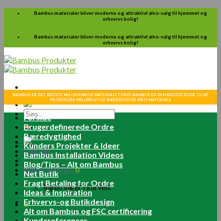
Skip
Bambus materialer bliver moderne og attraktivt øko-valg til hjemmet og
erhvervs bolig!
to
content
Bambus materialer bliver moderne og attraktivt øko-valg til hjemmet og
erhvervs bolig!
BAMBUS ER DET BEDSTE MILJØVENLIGE MATERIALE FORDI BAMBUS ER DEN BEDSTE KILDE TIL AT
PRODUCERE MILJØRIGTIGE BÆREDYGTIGE ØKO-MATERIALE
Søg
Forside
efter:
Brugerdefinerede Ordre
Bæredygtighed
Kunders Projekter & Ideer
Log ind
Bambus Installation Videos
Blog/Tips – Alt om Bambus
Kurv /
0.00
kr.
0
Net Butik
Fragt Betaling for Ordre
Ingen varer i kurven.
Ideas & Inspiration
Erhvervs-og Butikdesign
0
Alt om Bambus og FSC certificering
Kundereferencer