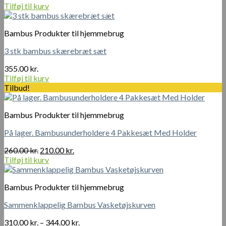
Tilføj til kurv
Bambus Produkter til hjemmebrug
3 stk bambus skærebræt sæt
355.00
kr.
Tilføj til kurv
Tilbud!
Bambus Produkter til hjemmebrug
På lager. Bambusunderholdere 4 Pakkesæt Med Holder
Den
Den
260.00
kr.
210.00
kr.
oprindelige
aktuelle
Tilføj til kurv
pris
pris
var:
er:
Bambus Produkter til hjemmebrug
260.00 kr..
210.00 kr..
Sammenklappelig Bambus Vasketøjskurven
Prisinterval:
310.00
kr.
–
344.00
kr.