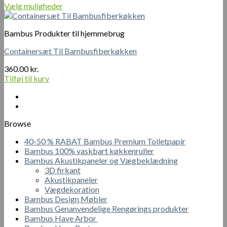
310.00 kr.
Vælg muligheder
Dette
til
vare
344.00 kr.
Bambus Produkter til hjemmebrug
har
flere
Containersæt Til Bambusfiberkøkken
varianter.
Mulighederne
360.00
kr.
kan
Tilføj til kurv
vælges
på
varesiden
Browse
40-50 % RABAT Bambus Premium Toiletpapir
Bambus 100% vaskbart køkkenruller
Bambus Akustikpaneler og Vægbeklædning
3D firkant
Akustikpaneler
Vægdekoration
Bambus Design Møbler
Bambus Genanvendelige Rengørings produkter
Bambus Have Arbor