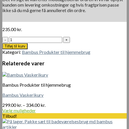
kunden om levering omkostninger og hvis fragtprisen passe
ikke så du må gerne få annulleret din ordre.
235.00
kr.
Natural
Living
Tilføj til kurv
Bamboo
Kategori:
Bambus Produkter til hjemmebrug
Bestik
Caddy
Relaterede varer
antal
Bambus Produkter til hjemmebrug
Bambus Vaskerikurv
Prisinterval:
299.00
kr.
–
334.00
kr.
299.00 kr.
Vælg muligheder
Dette
til
Tilbud!
vare
334.00 kr.
har