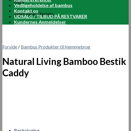
Kurv
Vedligeholdelse af bambus
Kontakt os
Ingen varer i kurven.
UDSALG / TILBUD PÅ RESTVARER
Kundernes Anmeldelser
Forside
/
Bambus Produkter til hjemmebrug
Natural Living Bamboo Bestik
Caddy
Beskrivelse