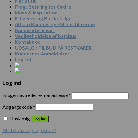
Net Butik
Fragt Betaling for Ordre
Ideas & Inspiration
Erhvervs-og Butikdesign
Alt om Bambus og FSC certificering
Kundereferencer
Vedligeholdelse af bambus
Kontakt os
UDSALG / TILBUD PÅ RESTVARER
Kundernes Anmeldelser
Log ind
Log ind
Brugernavn eller e-mailadresse
*
Adgangskode
*
Husk mig
Log ind
Mistet din adgangskode?