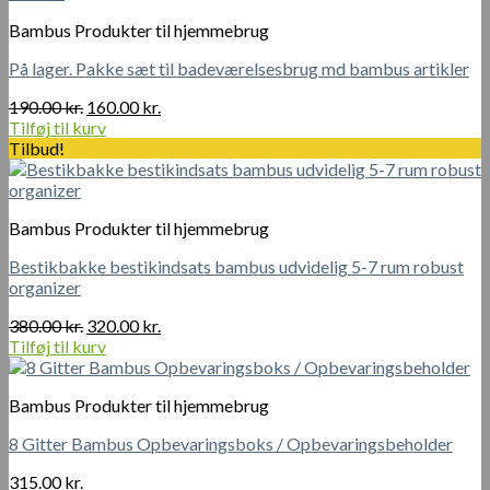
flere
Bambus Produkter til hjemmebrug
varianter.
Mulighederne
På lager. Pakke sæt til badeværelsesbrug md bambus artikler
kan
vælges
Den
Den
190.00
kr.
160.00
kr.
på
oprindelige
aktuelle
Tilføj til kurv
varesiden
pris
pris
Tilbud!
var:
er:
190.00 kr..
160.00 kr..
Bambus Produkter til hjemmebrug
Bestikbakke bestikindsats bambus udvidelig 5-7 rum robust
organizer
Den
Den
380.00
kr.
320.00
kr.
oprindelige
aktuelle
Tilføj til kurv
pris
pris
var:
er:
Bambus Produkter til hjemmebrug
380.00 kr..
320.00 kr..
8 Gitter Bambus Opbevaringsboks / Opbevaringsbeholder
315.00
kr.