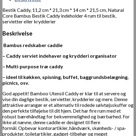
Bestik Caddy, 11,2 cm * 21,3 cm * 14 cm * 21,5 cm, Natural
Core Bambus Bestik Caddy indeholder 4 rum til bestik,
servietter eller krydderier
Beskrivelse
Bambus redskaber caddie
– Caddy serviet indehaver og krydderi organisator
– Multi-purpose træ caddy
– ideel til køkken, spisning, buffet, baggrundsbelægning,
picnics, osv.
God appetit! Bamboo Utensil Caddy er klar til at servere og
vise din daglige bestik, servietter, krydderier og mere. Denne
attraktive arrangør er et alternativ til rodede sølvtøjsskuffer og
den perfekte tilføjelse til dit hjem. Det har fire rum med et
robust bærehåndtag for bekvemmelighed og bærbarhed. For
ikke at nævne, denne caddie er designet til flere
formål. Opbevar kontorartikler, håndværk, skønheds- / spa-
produkter, toiletartikler, gadget-tilbehør og meget