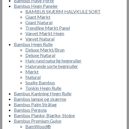
Bambus Have Porte
Bambus Hegn Paneler
BAMBUS SKÆRM HALVKULE SORT
Giant Mørkt
Giant Natural
Trendline Mørkt Panel
Vævet Mørkt Hegn
Vævet Natural
Bambus Hegn Rulle
Deluxe Mørkt/Brun
Deluxe Natural
Halv rund naturlig hegnruller
Halvrunde sorte hegnruller
Mørkt
Natural
Spalte Bambus
Tonkin Hegn Rulle
Bambus Kantning Hegn Rulle
Bambus lampe og skærme
Bambus Palm Stråtag
Bambus Pergola
Bambus Planke, Bjælke, Stolpe
Bambus Premium Gulve
BamWood®