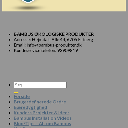
BAMBUS ØKOLOGISKE PRODUKTER
Adresse: Hejmdals Alle 44, 6705 Esbjerg
Email: info@bambus-produkter.dk
Kundeservice telefon: 93909819
Søg
efter:
Forside
Brugerdefinerede Ordre
Bæredygtighed
Kunders Projekter & Ideer
Bambus Installation Videos
Blog/Tips – Alt om Bambus