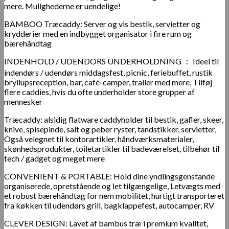
mere. Mulighederne er uendelige!
BAMBOO Træcaddy: Server og vis bestik, servietter og
krydderier med en indbygget organisator i fire rum og
bærehåndtag
INDENHOLD / UDENDORS UNDERHOLDNING ： Ideel til
indendørs / udendørs middagsfest, picnic, feriebuffet, rustik
bryllupsreception, bar, café-camper, trailer med mere, Tilføj
flere caddies, hvis du ofte underholder store grupper af
mennesker
Træcaddy: alsidig flatware caddyholder til bestik, gafler, skeer,
knive, spisepinde, salt og peber ryster, tandstikker, servietter,
Også velegnet til kontorartikler, håndværksmaterialer,
skønhedsprodukter, toiletartikler til badeværelset, tilbehør til
tech / gadget og meget mere
CONVENIENT & PORTABLE: Hold dine yndlingsgenstande
organiserede, opretstående og let tilgængelige, Letvægts med
et robust bærehåndtag for nem mobilitet, hurtigt transporteret
fra køkken til udendørs grill, bagklappefest, autocamper, RV
CLEVER DESIGN: Lavet af bambus træ i premium kvalitet,