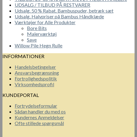
UDSALG / TILBUD PÅ RESTVARER
Udsalg. 50 % Rabat. Bambuspuder, betræk sæt
Udsalg. Halvpriser på Bambus Håndklæde
Værktøjer for Alle Produkter
Bore Bits
Malerværktøj
Save
Willow Pile Hegn Rulle
INFORMATIONER
Handelsbetingelser
Ansvarsbegrænsning
Fortrolighedspolitik
Virksomhedsprofil
KUNDEPORTAL
Fortrydelseformular
Sådan handler du med os
Kundernes Anmeldelser
Ofte stillede spørgsmål