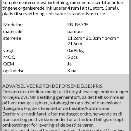
komplementerer mest indretning, rummer masser til at holde
tingene organiserede, inkluderer 4 rum i alt (1 stort, 3 små),
plads til servietter og redskaber i standardstørrelse.
Model nr:
EB-B5735
materiale
bambus
størrelse
11.2cm * 21.3cm * 14cm *
21,5cm
vægt
0.695kg
MOQ
5 pcs
OEM
Ja
oprindelse
Kina
ADVARSEL VEDRØRENDE FORSENDELSESPRIS:
Desværre er det ikke muligt at få oplyst leveringsomkostninger
forvejen, dvs. før bestilling gennemført, da det helt komme an
på hvor mange stykker, totalvægten og sidst af dimensioner
(Længde x Højde x Bredde) af de bestilte/købte varer.
Derfor vi er nødt først, efter modtaget ordre, henvende os til
transport og post virksomheder for at finde ud billigste fragt
omkostninger for levering af de bestilte varer.
Det vil sige at kun efter modtagelsen af ordren vi vil får oplyst