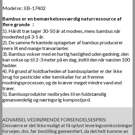
Model nr.: EB-17402
Bambus er en bemærkelsesværdig naturressource af
flere grunde ：
1). Hårdt træ tager 30-50 år at modnes, mens bambus når
modenhed på 3-5 år.
2). De samme firkantede optagelser af bambus producerer
mere ilt end mange trævarianter.
3). Bambus vokser med en hurtig hastighed uden gødning, den
kan vokse op til 2-3 meter på en dag, indtil den når næsten 100
fødder.
4). På grund af holdbarheden af ​​bambusplanter er der ikke
brug for pesticider eller kemikalier for at fremme
modningsprocessen, og de kræver meget mindre vand end
træer.
5). Bambusprodukter nedbrydes til en fuldstændig
genanvendelig og næringsrig kompostjord.
ADVARSEL VEDRØRENDE FORSENDELSESPRIS:
Desværre er det ikke muligt at få oplyst leveringsomkostninger
forvejen, dvs. før bestilling gennemført, da det helt komme an