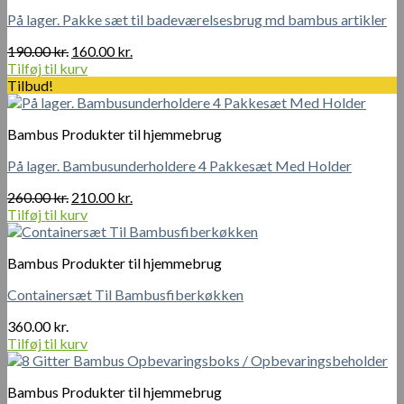
På lager. Pakke sæt til badeværelsesbrug md bambus artikler
Den
Den
190.00
kr.
160.00
kr.
oprindelige
aktuelle
Tilføj til kurv
pris
pris
Tilbud!
var:
er:
190.00 kr..
160.00 kr..
Bambus Produkter til hjemmebrug
På lager. Bambusunderholdere 4 Pakkesæt Med Holder
Den
Den
260.00
kr.
210.00
kr.
oprindelige
aktuelle
Tilføj til kurv
pris
pris
var:
er:
Bambus Produkter til hjemmebrug
260.00 kr..
210.00 kr..
Containersæt Til Bambusfiberkøkken
360.00
kr.
Tilføj til kurv
Bambus Produkter til hjemmebrug