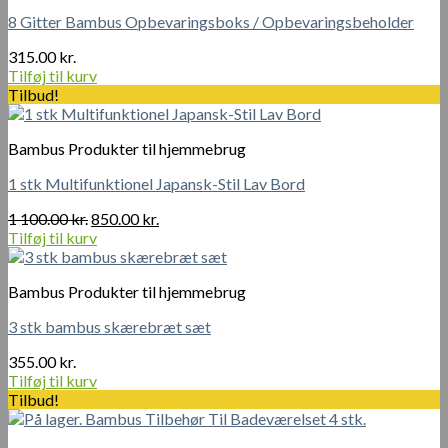
8 Gitter Bambus Opbevaringsboks / Opbevaringsbeholder
315.00
kr.
Tilføj til kurv
Tilbud!
Bambus Produkter til hjemmebrug
1 stk Multifunktionel Japansk-Stil Lav Bord
Den
Den
1 100.00
kr.
850.00
kr.
oprindelige
aktuelle
Tilføj til kurv
pris
pris
var:
er:
Bambus Produkter til hjemmebrug
1
850.00 kr..
100.00 kr..
3 stk bambus skærebræt sæt
355.00
kr.
Tilføj til kurv
Tilbud!