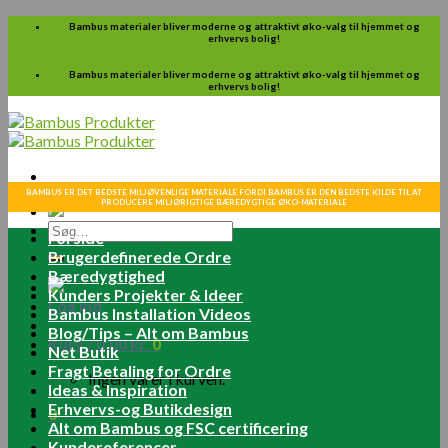
Skip
Bambus materialer bliver moderne og attraktivt øko-valg til hjemmet og
erhvervs bolig!
to
content
Bambus materialer bliver moderne og attraktivt øko-valg til hjemmet og
erhvervs bolig!
BAMBUS ER DET BEDSTE MILJØVENLIGE MATERIALE FORDI BAMBUS ER DEN BEDSTE KILDE TIL AT
PRODUCERE MILJØRIGTIGE BÆREDYGTIGE ØKO-MATERIALE
Søg
Forside
efter:
Brugerdefinerede Ordre
Bæredygtighed
Kunders Projekter & Ideer
Log ind
Bambus Installation Videos
Blog/Tips – Alt om Bambus
Kurv /
0.00
kr.
0
Net Butik
Fragt Betaling for Ordre
Ingen varer i kurven.
Ideas & Inspiration
Erhvervs-og Butikdesign
0
Alt om Bambus og FSC certificering
Kundereferencer