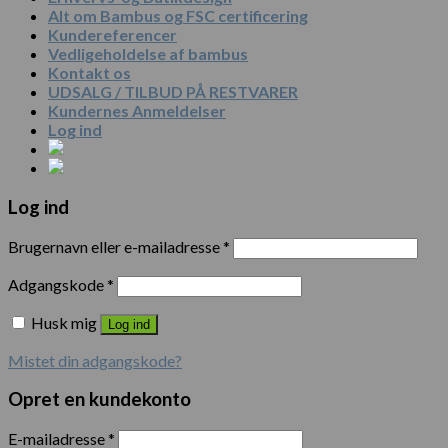
Alt om Bambus og FSC certificering
Kundereferencer
Vedligeholdelse af bambus
Kontakt os
UDSALG / TILBUD PÅ RESTVARER
Kundernes Anmeldelser
Log ind
Log ind
Brugernavn eller e-mailadresse
*
Adgangskode
*
Husk mig
Log ind
Mistet din adgangskode?
Opret en kundekonto
E-mailadresse
*