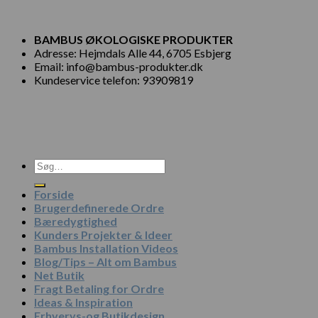
BAMBUS ØKOLOGISKE PRODUKTER
Adresse: Hejmdals Alle 44, 6705 Esbjerg
Email: info@bambus-produkter.dk
Kundeservice telefon: 93909819
Søg
efter:
Forside
Brugerdefinerede Ordre
Bæredygtighed
Kunders Projekter & Ideer
Bambus Installation Videos
Blog/Tips – Alt om Bambus
Net Butik
Fragt Betaling for Ordre
Ideas & Inspiration
Erhvervs-og Butikdesign