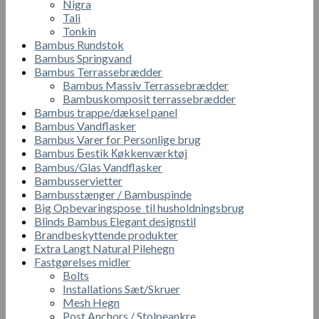
Nigra
Tali
Tonkin
Bambus Rundstok
Bambus Springvand
Bambus Terrassebrædder
Bambus Massiv Terrassebrædder
Bambuskomposit terrassebrædder
Bambus trappe/dæksel panel
Bambus Vandflasker
Bambus Varer for Personlige brug
Bambus Бestik Кøkkenværktøj
Bambus/Glas Vandflasker
Bambusservietter
Bambusstænger / Bambuspinde
Big Opbevaringspose til husholdningsbrug
Blinds Bambus Elegant designstil
Brandbeskyttende produkter
Extra Langt Natural Pilehegn
Fastgørelses midler
Bolts
Installations Sæt/Skruer
Mesh Hegn
Post Anchors / Stolpeankre