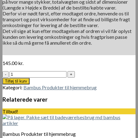
på hvor mange stykker, totalvægten og sidst af dimensioner
(Længde x Højde x Bredde) af de bestilte/købte varer.
Derfor vi er nødt først, efter modtaget ordre, henvende os til
transport og post virksomheder for at finde ud billigste fragt
omkostninger for levering af de bestilte varer.
Det vil sige at kun efter modtagelsen af ordren vi vil får oplyst
kunden om levering omkostninger og hvis fragtprisen passe
ikke så du må gerne få annulleret din ordre.
145.00
kr.
Bambus
Sammenfoldelig
Tilføj til kurv
Serviet
Kategori:
Bambus Produkter til hjemmebrug
kasse
antal
Relaterede varer
Tilbud!
Bambus Produkter til hjemmebrug