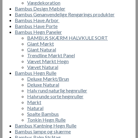
Vægdekoration
Bambus Design Møbler
Bambus Genanvendelige Rengørings produkter
Bambus Have Arbor
Bambus Have Porte
Bambus Hegn Paneler
BAMBUS SKÆRM HALVKULE SORT
Giant Mørkt
Giant Natural
Trendline Mørkt Panel
Vævet Mørkt Hegn
Vævet Natural
Bambus Hegn Rulle
Deluxe Mørkt/Brun
Deluxe Natural
Halv rund naturlig hegnruller
Halvrunde sorte hegnruller
Mørkt
Natural
Spalte Bambus
Tonkin Hegn Rulle
Bambus Kantning Hegn Rulle
Bambus lampe og skærme
Bambus Palm Stråtag