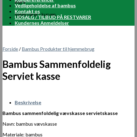
Kurv
Vedligeholdelse af bambus
Kontakt os
Ingen varer i kurven.
UDSALG / TILBUD PÅ RESTVARER
Kundernes Anmeldelser
Forside
/
Bambus Produkter til hjemmebrug
Bambus Sammenfoldelig
Serviet kasse
Beskrivelse
Bambus sammenfoldelig vævskasse servietskasse
Navn: bambus vævskasse
Materiale: bambus