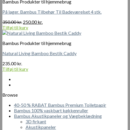
Bambus Produkter til hjemmebrug
På lager. Bambus Tilbehør Til Badeværelset 4 stk.
Den
Den
350.00
kr.
250.00
kr.
oprindelige
aktuelle
Tilføj til kurv
pris
pris
var:
er:
Bambus Produkter til hjemmebrug
350.00 kr..
250.00 kr..
Natural Living Bamboo Bestik Caddy
235.00
kr.
Tilføj til kurv
Browse
40-50 % RABAT Bambus Premium Toiletpapir
Bambus 100% vaskbart køkkenruller
Bambus Akustikpaneler og Vægbeklædning
3D firkant
Akustikpaneler