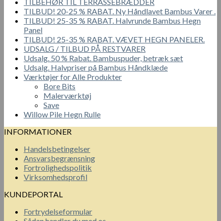
TILBEHØR TIL TERRASSEBRÆDDER
TILBUD! 20-25 % RABAT. Ny Håndlavet Bambus Varer .
TILBUD! 25-35 % RABAT. Halvrunde Bambus Hegn
Panel
TILBUD! 25-35 % RABAT. VÆVET HEGN PANELER.
UDSALG / TILBUD PÅ RESTVARER
Udsalg. 50 % Rabat. Bambuspuder, betræk sæt
Udsalg. Halvpriser på Bambus Håndklæde
Værktøjer for Alle Produkter
Bore Bits
Malerværktøj
Save
Willow Pile Hegn Rulle
INFORMATIONER
Handelsbetingelser
Ansvarsbegrænsning
Fortrolighedspolitik
Virksomhedsprofil
KUNDEPORTAL
Fortrydelseformular
Sådan handler du med os