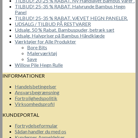
TILBUD! 20-25 % RABAT. Ny Håndlavet Bambus Varer .
TILBUD! 25-35 % RABAT. Halvrunde Bambus Hegn
Panel
TILBUD! 25-35 % RABAT. VÆVET HEGN PANELER.
UDSALG / TILBUD PÅ RESTVARER
Udsalg. 50 % Rabat. Bambuspuder, betræk sæt
Udsalg. Halvpriser på Bambus Håndklæde
Værktøjer for Alle Produkter
Bore Bits
Malerværktøj
Save
Willow Pile Hegn Rulle
INFORMATIONER
Handelsbetingelser
Ansvarsbegrænsning
Fortrolighedspolitik
Virksomhedsprofil
KUNDEPORTAL
Fortrydelseformular
Sådan handler du med os
Kundernes Anmeldelser