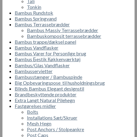
Tali
Tonkin
Bambus Rundstok
Bambus Springvand
Bambus Terrassebrædder
Bambus Massiv Terrassebrædder
Bambuskomposit terrassebrædder
Bambus trappe/dæksel panel
Bambus Vandflasker
Bambus Varer for Personlige brug
Bambus Бestik Кøkkenværktøj
Bambus/Glas Vandflasker
Bambusservietter
Bambusstænger / Bambuspinde
Big Opbevaringspose til husholdningsbrug
Blinds Bambus Elegant designstil
Brandbeskyttende produkter
Extra Langt Natural Pilehegn
Fastgørelses midler
Bolts
Installations Sæt/Skruer
Mesh Hegn
Post Anchors / Stolpeankre
Post Caps