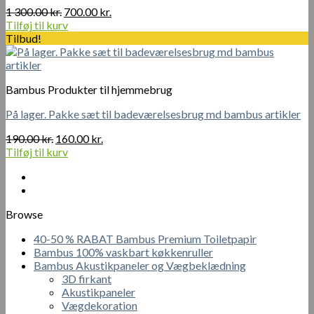
Den
Den
1 300.00
kr.
700.00
kr.
oprindelige
aktuelle
Tilføj til kurv
pris
pris
Tilbud!
var:
er:
1
700.00 kr..
300.00 kr..
Bambus Produkter til hjemmebrug
På lager. Pakke sæt til badeværelsesbrug md bambus artikler
Den
Den
190.00
kr.
160.00
kr.
oprindelige
aktuelle
Tilføj til kurv
pris
pris
var:
er:
190.00 kr..
160.00 kr..
Browse
40-50 % RABAT Bambus Premium Toiletpapir
Bambus 100% vaskbart køkkenruller
Bambus Akustikpaneler og Vægbeklædning
3D firkant
Akustikpaneler
Vægdekoration