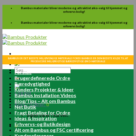
Skip
Bambus materialer bliver moderne og attraktivt øko-valg til hjemmet og
erhvervs bolig!
to
content
Bambus materialer bliver moderne og attraktivt øko-valg til hjemmet og
erhvervs bolig!
BAMBUS ER DET BEDSTE MILJØVENLIGE MATERIALE FORDI BAMBUS ER DEN BEDSTE KILDE TIL AT
PRODUCERE MILJØRIGTIGE BÆREDYGTIGE ØKO-MATERIALE
Søg
Forside
efter:
Brugerdefinerede Ordre
Bæredygtighed
Kunders Projekter & Ideer
Log ind
Bambus Installation Videos
Blog/Tips – Alt om Bambus
Kurv /
0.00
kr.
0
Net Butik
Fragt Betaling for Ordre
Ingen varer i kurven.
Ideas & Inspiration
Erhvervs-og Butikdesign
0
Alt om Bambus og FSC certificering
Kundereferencer