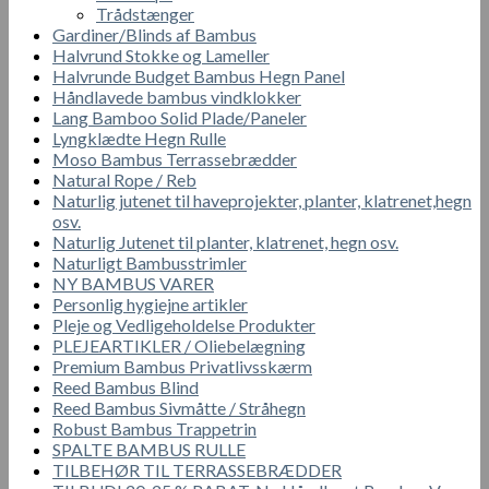
Trådstænger
Gardiner/Blinds af Bambus
Halvrund Stokke og Lameller
Halvrunde Budget Bambus Hegn Panel
Håndlavede bambus vindklokker
Lang Bamboo Solid Plade/Paneler
Lyngklædte Hegn Rulle
Moso Bambus Terrassebrædder
Natural Rope / Reb
Naturlig jutenet til haveprojekter, planter, klatrenet,hegn
osv.
Naturlig Jutenet til planter, klatrenet, hegn osv.
Naturligt Bambusstrimler
NY BAMBUS VARER
Personlig hygiejne artikler
Pleje og Vedligeholdelse Produkter
PLEJEARTIKLER / Oliebelægning
Premium Bambus Privatlivsskærm
Reed Bambus Blind
Reed Bambus Sivmåtte / Stråhegn
Robust Bambus Trappetrin
SPALTE BAMBUS RULLE
TILBEHØR TIL TERRASSEBRÆDDER