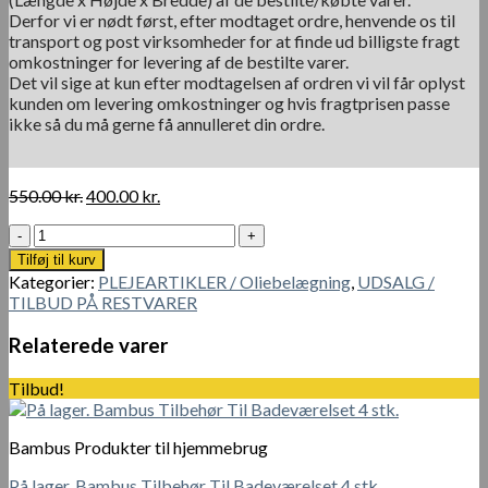
Derfor vi er nødt først, efter modtaget ordre, henvende os til
transport og post virksomheder for at finde ud billigste fragt
omkostninger for levering af de bestilte varer.
Det vil sige at kun efter modtagelsen af ordren vi vil får oplyst
kunden om levering omkostninger og hvis fragtprisen passe
ikke så du må gerne få annulleret din ordre.
Den
Den
550.00
kr.
400.00
kr.
oprindelige
aktuelle
Gulv
pris
pris
vedligeholdelse
var:
er:
Tilføj til kurv
olie
550.00 kr..
400.00 kr..
Kategorier:
PLEJEARTIKLER / Oliebelægning
,
UDSALG /
2,5
TILBUD PÅ RESTVARER
liter
antal
Relaterede varer
Tilbud!
Bambus Produkter til hjemmebrug
På lager. Bambus Tilbehør Til Badeværelset 4 stk.