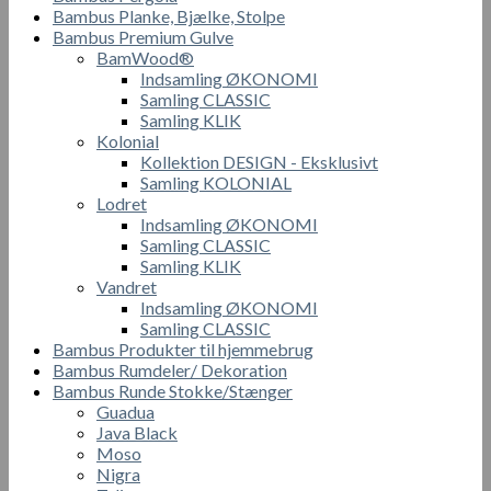
Bambus Planke, Bjælke, Stolpe
Bambus Premium Gulve
BamWood®
Indsamling ØKONOMI
Samling CLASSIC
Samling KLIK
Kolonial
Kollektion DESIGN - Eksklusivt
Samling KOLONIAL
Lodret
Indsamling ØKONOMI
Samling CLASSIC
Samling KLIK
Vandret
Indsamling ØKONOMI
Samling CLASSIC
Bambus Produkter til hjemmebrug
Bambus Rumdeler/ Dekoration
Bambus Runde Stokke/Stænger
Guadua
Java Black
Moso
Nigra