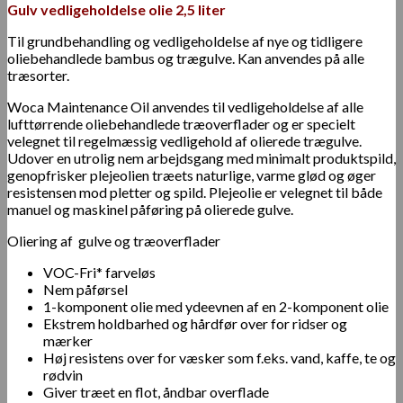
Gulv vedligeholdelse olie 2,5 liter
Til grundbehandling og vedligeholdelse af nye og tidligere
oliebehandlede bambus og trægulve. Kan anvendes på alle
træsorter.
Woca Maintenance Oil anvendes til vedligeholdelse af alle
lufttørrende oliebehandlede træoverflader og er specielt
velegnet til regelmæssig vedligehold af olierede trægulve.
Udover en utrolig nem arbejdsgang med minimalt produktspild,
genopfrisker plejeolien træets naturlige, varme glød og øger
resistensen mod pletter og spild. Plejeolie er velegnet til både
manuel og maskinel påføring på olierede gulve.
Oliering af gulve og træoverflader
VOC-Fri* farveløs
Nem påførsel
1-komponent olie med ydeevnen af ​​en 2-komponent olie
Ekstrem holdbarhed og hårdfør over for ridser og
mærker
Høj resistens over for væsker som f.eks. vand, kaffe, te og
rødvin
Giver træet en flot, åndbar overflade