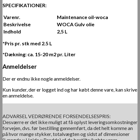
SPECIFIKATIONER:
Varenr.
Maintenance oil-woca
Beskrivelse
WOCA Gulv olie
Indhold
2,5 L
*Pris pr. stk med 2.5 L
*Dækning: ca. 15-20 m2 pr. Liter
Anmeldelser
Der er endnu ikke nogle anmeldelser.
Kun kunder, der er logget ind og har købt denne vare, kan skrive
en anmeldelse.
ADVARSEL VEDRØRENDE FORSENDELSESPRIS:
Desværre er det ikke muligt at få oplyst leveringsomkostninger
forvejen, dvs. før bestilling gennemført, da det helt komme an
på hvor mange stykker, totalvægten og sidst af dimensioner
(Længde x Højde x Bredde) af de bestilte/købte varer.