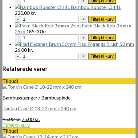
Tilføj til kurv
antal
Ground
Bamboo Booster Oil 1L
Protector
220.00
kr.
1L
Bamboo
Tilføj til kurv
antal
Booster
Palm Black Reb 3 mm x
Oil
25 m
185.00
kr.
1L
Palm
Tilføj til kurv
antal
Black
Flad Engangs Brush 50 mm
Reb
26.00
kr.
3
Flad
Tilføj til kurv
mm
Engangs
x
Brush
Relaterede varer
25
50
m
mm
Tilbud!
antal
antal
Bambusstænger / Bambuspinde
Tonkin Cane Ø 18-22 mm x 240 cm
Den
Den
95.00
kr.
75.00
kr.
oprindelige
aktuelle
Tilføj til kurv
pris
pris
Tilbud!
var:
er: