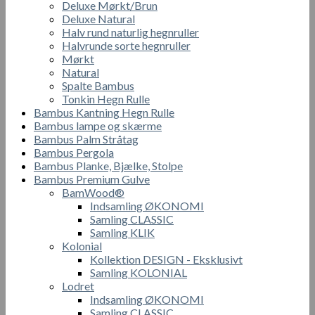
Deluxe Mørkt/Brun
Deluxe Natural
Halv rund naturlig hegnruller
Halvrunde sorte hegnruller
Mørkt
Natural
Spalte Bambus
Tonkin Hegn Rulle
Bambus Kantning Hegn Rulle
Bambus lampe og skærme
Bambus Palm Stråtag
Bambus Pergola
Bambus Planke, Bjælke, Stolpe
Bambus Premium Gulve
BamWood®
Indsamling ØKONOMI
Samling CLASSIC
Samling KLIK
Kolonial
Kollektion DESIGN - Eksklusivt
Samling KOLONIAL
Lodret
Indsamling ØKONOMI
Samling CLASSIC