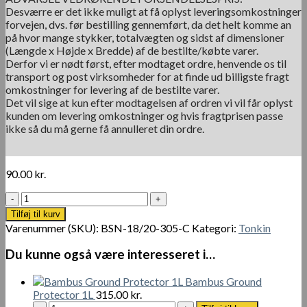
Desværre er det ikke muligt at få oplyst leveringsomkostninger
forvejen, dvs. før bestilling gennemført, da det helt komme an
på hvor mange stykker, totalvægten og sidst af dimensioner
(Længde x Højde x Bredde) af de bestilte/købte varer.
Derfor vi er nødt først, efter modtaget ordre, henvende os til
transport og post virksomheder for at finde ud billigste fragt
omkostninger for levering af de bestilte varer.
Det vil sige at kun efter modtagelsen af ordren vi vil får oplyst
kunden om levering omkostninger og hvis fragtprisen passe
ikke så du må gerne få annulleret din ordre.
90.00
kr.
Tonkin
Cane
Tilføj til kurv
Ø
Varenummer (SKU):
BSN-18/20-305-C
Kategori:
Tonkin
18-
20
Du kunne også være interesseret i…
mm
x
Bambus Ground
305
Protector 1L
315.00
kr.
cm
Bambus