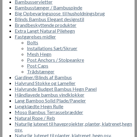
Bambusservietter
Bambusstænger / Bambuspinde
Big Opbevaringspose til husholdningsbrug
Blinds Bambus Elegant designstil
Brandbeskyttende produkter
Extra Langt Natural Pilehegn
Fastgørelses midler
Bolts
Installations Sæt/Skruer
Mesh Hegn
Post Anchors / Stolpeankre
Post Caps
Trådstænger
Gardiner/Blinds af Bambus
Halvrund Stokke og Lameller
Halvrunde Budget Bambus Hegn Panel
Håndlavede bambus vindklokker
Lang Bamboo Solid Plade/Paneler
Lyngklædte Hegn Rulle
Moso Bambus Terrassebrædder
Natural Rope / Reb
Naturlig jutenet til haveprojekter, planter, klatrenet,hegn
osv.
Naturlig Jutenet til planter, klatrenet, hegn osv.