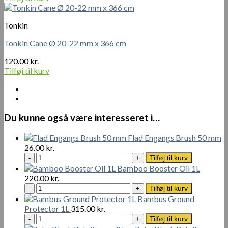
pris
pris
var:
er:
Tonkin
45.00 kr..
30.00 kr..
Tonkin Cane Ø 20-22 mm x 366 cm
120.00
kr.
Tilføj til kurv
Du kunne også være interesseret i…
Flad Engangs Brush 50 mm
26.00
kr.
Flad
Tilføj til kurv
Engangs
Bamboo Booster Oil 1L
Brush
220.00
kr.
50
Bamboo
Tilføj til kurv
mm
Booster
Bambus Ground
antal
Oil
Protector 1L
315.00
kr.
1L
Bambus
Tilføj til kurv
antal
Ground