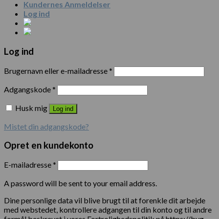
Kundernes Anmeldelser
Log ind
Log ind
Brugernavn eller e-mailadresse
*
Adgangskode
*
Husk mig
Log ind
Mistet din adgangskode?
Opret en kundekonto
E-mailadresse
*
A password will be sent to your email address.
Dine personlige data vil blive brugt til at forenkle dit arbejde
med webstedet, kontrollere adgangen til din konto og til andre
formål beskrevet i vores Fortrolighedspolitik på https://byg-