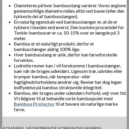
Diameteren på hver bambusstang varierer. Vores angivne
gennemsnitlige diametre måles altid ved basen (eller den
tykkeste del af bambusstangen).
En naturlig egenskab ved bambusstænger er, at de er
tykkere i bunden end øverst. Den koniske procentdel for
Tonkin-bambusrør er ca. 10-15% over en længde på 3
meter.
Bambus er et naturligt produkt, derfor er
bambusstænger aldrig 100% lige.
Hver bambusstang er unik, derfor kan farveforskelle
forventes.
Lodrette revner kan / vil forekomme i bambusstænger,
især når de bruges udendørs. Ligesom træ, udvides eller
krymper bambus, når temperatur- eller
fugtighedsforholdene ændrer sig. Revner har dog ingen
indflydelse på bambus strukturelle integritet.
Bambus, der bruges under udendørs forhold, vejr over tid.
Vi rådgiver til at behandle sorte bambuspoler med
Bamboo Protector
til at bevare sin naturlige mørke
farve.
ADVARSEL VEDRØRENDE FORSENDELSESPRIS: