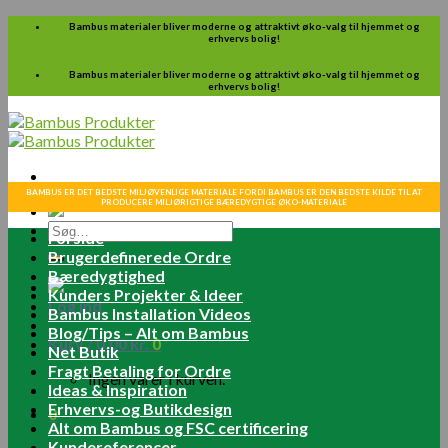
Skip
Bambus materialer bliver moderne og attraktivt øko-valg til hjemmet og
erhvervs bolig!
to
content
Bambus materialer bliver moderne og attraktivt øko-valg til hjemmet og
erhvervs bolig!
BAMBUS ER DET BEDSTE MILJØVENLIGE MATERIALE FORDI BAMBUS ER DEN BEDSTE KILDE TIL AT
PRODUCERE MILJØRIGTIGE BÆREDYGTIGE ØKO-MATERIALE
Søg
Forside
efter:
Brugerdefinerede Ordre
Bæredygtighed
Kunders Projekter & Ideer
Log ind
Bambus Installation Videos
Blog/Tips – Alt om Bambus
Kurv /
0.00
kr.
0
Net Butik
Fragt Betaling for Ordre
Ingen varer i kurven.
Ideas & Inspiration
Erhvervs-og Butikdesign
0
Alt om Bambus og FSC certificering
Kundereferencer