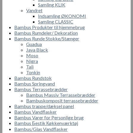
Samling KLIK
Vandret
Indsamling ØKONOMI
Samling CLASSIC
Bambus Produkter til hjemmebrug
Bambus Rumdeler/ Dekoration
Bambus Runde Stokke/Stænger
Guadua
Java Black
Moso
Nigra
Tali
Tonkin
Bambus Rundstok
Bambus Springvand
Bambus Terrassebrædder
Bambus Massiv Terrassebrædder
Bambuskomposit terrassebrædder
Bambus trappe/dæksel panel
Bambus Vandflasker
Bambus Varer for Personlige brug
Bambus Бestik Кøkkenværktøj
Bambus/Glas Vandflasker