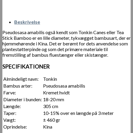
Beskrivelse
Pseudosasa amabilis også kendt som Tonkin Canes eller Tea
Stick Bamboo er en lille diameter, tykvægget bambusart, der er
hjemmehørende i Kina. Det er berømt for dets anvendelse som
plantestøtterpinde og som det primære materiale til
fremstilling af bambus fluestænger eller skistænger.
SPECIFIKATIONER
Almindeligt navn:
Tonkin
Bambus arter:
Pseudosasa amabilis
Farve:
Kremet hvidt
Diameter i bunden:
18-20 mm
Længde:
305 cm
Taper:
10-15% over en længde på 3 meter
Vægt:
± 460 gr
Oprindelse:
Kina