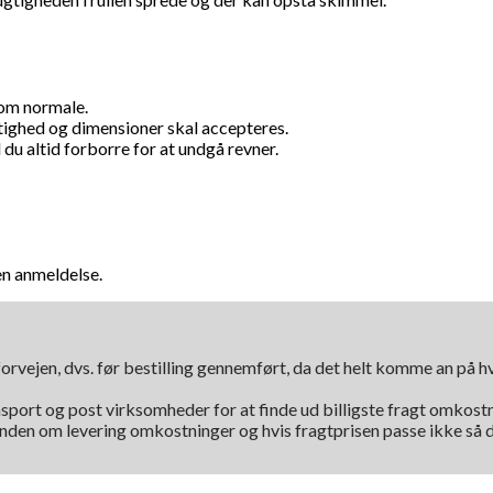
som normale.
tighed og dimensioner skal accepteres.
du altid forborre for at undgå revner.
en anmeldelse.
orvejen, dvs. før bestilling gennemført, da det helt komme an på 
nsport og post virksomheder for at finde ud billigste fragt omkostni
kunden om levering omkostninger og hvis fragtprisen passe ikke så d