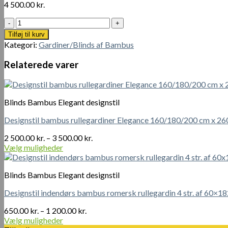
4 500.00
kr.
Naturlig
Udendørs
Tilføj til kurv
Bambusgardin
Kategori:
Gardiner/Blinds af Bambus
250
cm
Relaterede varer
x
250-
300
cm
Blinds Bambus Elegant designstil
antal
Designstil bambus rullegardiner Elegance 160/180/200 cm x 26
Prisinterval:
2 500.00
kr.
–
3 500.00
kr.
2
Vælg muligheder
Dette
500.00 kr.
vare
til
Blinds Bambus Elegant designstil
har
3
flere
500.00 kr.
Designstil indendørs bambus romersk rullegardin 4 str. af 6
varianter.
Mulighederne
Prisinterval:
650.00
kr.
–
1 200.00
kr.
kan
650.00 kr.
Vælg muligheder
vælges