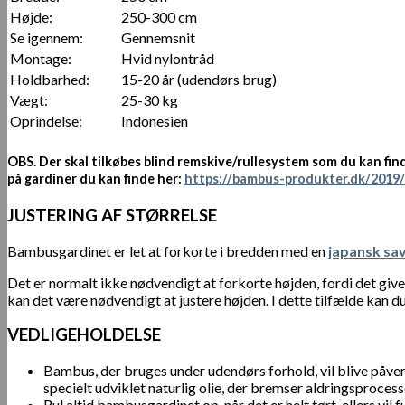
Højde:
250-300 cm
Se igennem:
Gennemsnit
Montage:
Hvid nylontråd
Holdbarhed:
15-20 år (udendørs brug)
Vægt:
25-30 kg
Oprindelse:
Indonesien
OBS.
Der skal tilkøbes blind remskive/rullesystem som du kan fin
på gardiner du kan finde her:
https://bambus-produkter.dk/2019/
JUSTERING AF STØRRELSE
Bambusgardinet er let at forkorte i bredden med en
japansk sa
Det er normalt ikke nødvendigt at forkorte højden, fordi det giv
kan det være nødvendigt at justere højden. I dette tilfælde kan
VEDLIGEHOLDELSE
Bambus, der bruges under udendørs forhold, vil blive påve
specielt udviklet naturlig olie, der bremser aldringsproc
Rul altid bambusgardinet op, når det er helt tørt, ellers vil