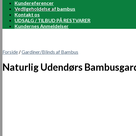
Kundereferencer
Vedligeholdelse af bambus
Ingen varer i kurven.
Kontakt os
UDSALG / TILBUD PÅ RESTVARER
Kundernes Anmeldelser
Forside
/
Gardiner/Blinds af Bambus
Naturlig Udendørs Bambusgar