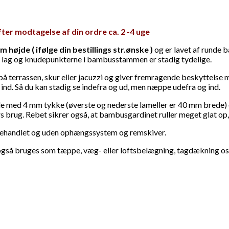
fter modtagelse af din ordre ca. 2 -4 uge
øjde ( ifølge din bestillings str.ønske )
og er lavet af runde 
e lag og knudepunkterne i bambusstammen er stadig tydelige.
 terrassen, skur eller jacuzzi og giver fremragende beskyttelse mod
 ind. Så du kan stadig se indefra og ud, men næppe udefra og ind.
de med 4 mm tykke (øverste og nederste lameller er 40 mm brede)
s brug. Rebet sikrer også, at bambusgardinet ruller meget glat op,
ubehandlet og uden ophængssystem og remskiver.
 også bruges som tæppe, væg- eller loftsbelægning, tagdækning os