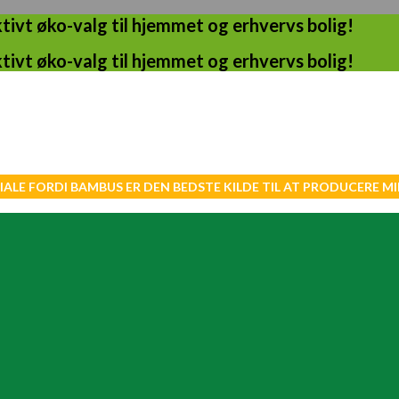
ivt øko-valg til hjemmet og erhvervs bolig!
ivt øko-valg til hjemmet og erhvervs bolig!
IALE FORDI BAMBUS ER DEN BEDSTE KILDE TIL AT PRODUCERE 