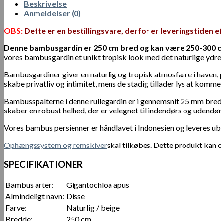
Beskrivelse
Anmeldelser (0)
OBS:
Dette er en bestillingsvare, derfor er leveringstiden e
Denne bambusgardin er 250 cm bred og kan være 250-300 cm h
vores bambusgardin et unikt tropisk look med det naturlige ydr
Bambusgardiner giver en naturlig og tropisk atmosfære i haven, på
skabe privatliv og intimitet, mens de stadig tillader lys at komme
Bambusspalterne i denne rullegardin er i gennemsnit 25 mm bre
skaber en robust helhed, der er velegnet til indendørs og udendør
Vores bambus persienner er håndlavet i Indonesien og leveres 
Ophængssystem og remskiver
skal tilkøbes. Dette produkt kan
SPECIFIKATIONER
Bambus arter:
Gigantochloa apus
Almindeligt navn:
Disse
Farve:
Naturlig / beige
Bredde:
250 cm