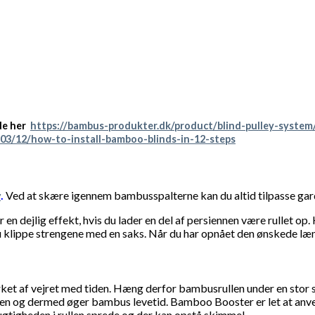
de her
https://bambus-produkter.dk/product/blind-pulley-system
03/12/how-to-install-bamboo-blinds-in-12-steps
v
.
Ved at skære igennem bambusspalterne kan du altid tilpasse gardi
er en dejlig effekt, hvis du lader en del af persiennen være rullet
 du klippe strengene med en saks. Når du har opnået den ønskede l
rket af vejret med tiden. Hæng derfor bambusrullen under en stor 
essen og dermed øger bambus levetid. Bamboo Booster er let at anv
 fugtigheden i rullen sprede og der kan opstå skimmel.