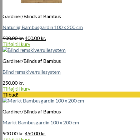
Gardiner/Blinds af Bambus
Naturlig Bambusgardin 100 x 200 cm
Den
Den
900.00
kr.
400.00
kr.
oprindelige
aktuelle
Tilføj til kurv
pris
pris
var:
er:
Gardiner/Blinds af Bambus
900.00 kr..
400.00 kr..
Blind remskive/rullesystem
250.00
kr.
Tilføj til kurv
Tilbud!
Gardiner/Blinds af Bambus
Mørkt Bambusgardin 100 x 200 cm
Den
Den
900.00
kr.
450.00
kr.
oprindelige
aktuelle
Tilføj til kurv