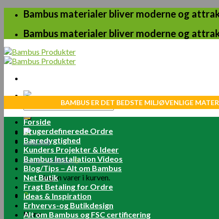
Skip
Bambus materialer bliver moderne og attrakt
to
content
Bambus materialer bliver moderne og attrakt
BAMBUS ER DET BEDSTE MILJØVENLIGE MATER
Søg
efter:
Forside
Brugerdefinerede Ordre
Bæredygtighed
Log ind
Kunders Projekter & Ideer
Bambus Installation Videos
Kurv /
0.00
kr.
0
Blog/Tips – Alt om Bambus
Net Butik
Ingen varer i kurven.
Fragt Betaling for Ordre
0
Ideas & Inspiration
Erhvervs-og Butikdesign
Kurv
Alt om Bambus og FSC certificering