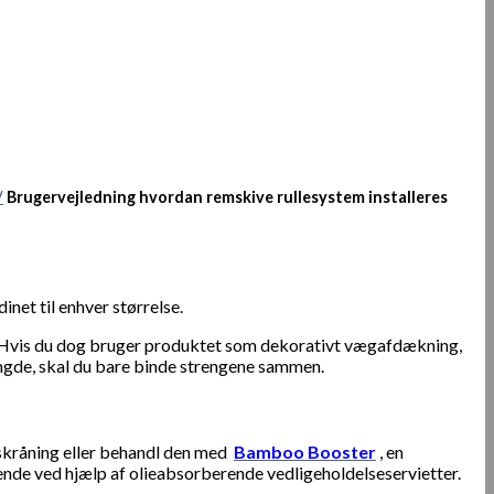
/
Brugervejledning hvordan remskive rullesystem installeres
net til enhver størrelse.
 op. Hvis du dog bruger produktet som dekorativt vægafdækning,
ængde, skal du bare binde strengene sammen.
skråning eller behandl den med
Bamboo Booster
, en
ende ved hjælp af olieabsorberende vedligeholdelseservietter.