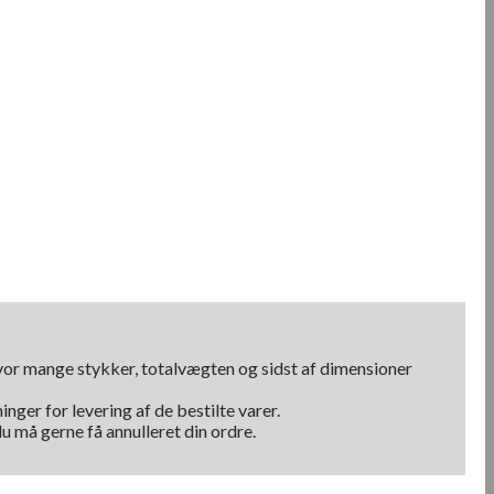
hvor mange stykker, totalvægten og sidst af dimensioner
nger for levering af de bestilte varer.
u må gerne få annulleret din ordre.